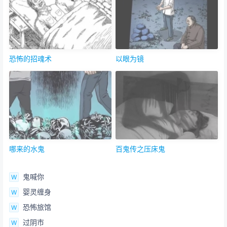
恐怖的招魂术
以眼为镜
哪来的水鬼
百鬼传之压床鬼
鬼喊你
婴灵缠身
恐怖旅馆
过阴市