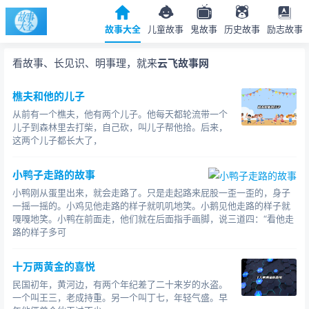
故事大全
儿童故事
鬼故事
历史故事
励志故事
看故事、长见识、明事理，就来
云飞故事网
樵夫和他的儿子
从前有一个樵夫，他有两个儿子。他每天都轮流带一个
儿子到森林里去打柴，自己砍，叫儿子帮他拾。后来，
这两个儿子都长大了，
小鸭子走路的故事
小鸭刚从蛋里出来，就会走路了。只是走起路来屁股一歪一歪的，身子
一摇一摇的。小鸡见他走路的样子就叽叽地笑。小鹅见他走路的样子就
嘎嘎地笑。小鸭在前面走，他们就在后面指手画脚，说三道四：“看他走
路的样子多可
十万两黄金的喜悦
民国初年，黄河边，有两个年纪差了二十来岁的水盗。
一个叫王三，老成持重。另一个叫丁七，年轻气盛。早