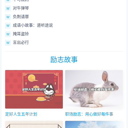
对牛弹琴
负荆请罪
成语小故事：道听途说
掩耳盗铃
言出必行
励志故事
定好人生五年计划
职场励志：用心做好每件事