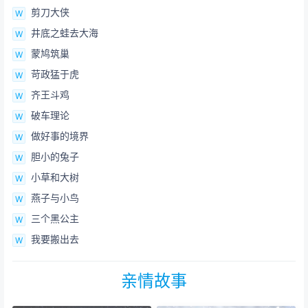
剪刀大侠
井底之蛙去大海
蒙鸠筑巢
苛政猛于虎
齐王斗鸡
破车理论
做好事的境界
胆小的兔子
小草和大树
燕子与小鸟
三个黑公主
我要搬出去
亲情故事