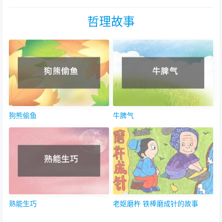
哲理故事
狗熊偷鱼
牛脾气
熟能生巧
老妪磨杵 铁棒磨成针的故事