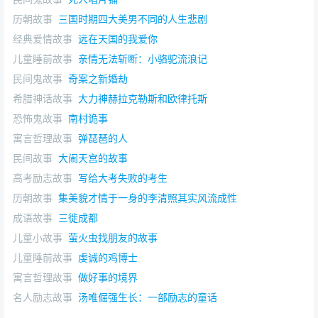
历朝故事
三国时期四大美男不同的人生悲剧
经典爱情故事
远在天国的我爱你
儿童睡前故事
亲情无法斩断：小骆驼流浪记
民间鬼故事
奇案之新婚劫
希腊神话故事
大力神赫拉克勒斯和欧律托斯
恐怖鬼故事
南村诡事
寓言哲理故事
弹琵琶的人
民间故事
大闹天宫的故事
高考励志故事
写给大考失败的考生
历朝故事
集美貌才情于一身的李清照其实风流成性
成语故事
三徙成都
儿童小故事
萤火虫找朋友的故事
儿童睡前故事
虔诚的鸡博士
寓言哲理故事
做好事的境界
名人励志故事
汤唯倔强生长：一部励志的童话