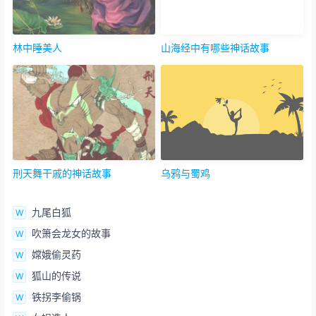
林中睡美人
山海经中有哪些神话故事
刑天舞干戚的神话故事
乌鸦与蜀鸡
九尾白狐
吹箫会龙女的故事
嫦娥偷灵药
狐山的传说
铁拐李偷锅