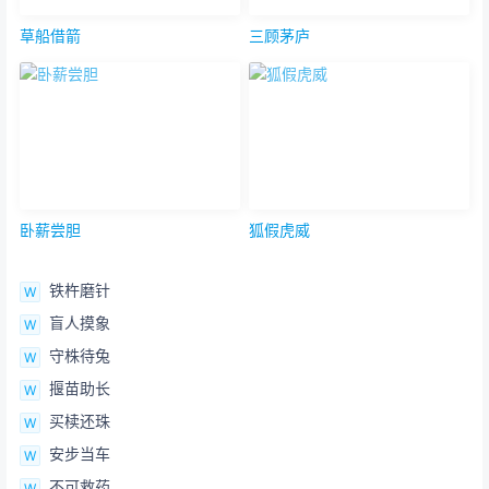
草船借箭
三顾茅庐
卧薪尝胆
狐假虎威
铁杵磨针
盲人摸象
守株待兔
揠苗助长
买椟还珠
安步当车
不可救药