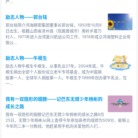
产...
励志人物——郭台铭
郭台铭简介鸿海精密集团董事长郭台铭，1950年10月8
日出生，祖籍山西省泽州县（现属晋城市）南岭乡葛万
村人，1971年进入台湾复兴航运公司工作，1974年成立鸿海塑料企业有
限公...
励志人物——牛根生
励志人物牛根生牛根生，从事乳业27年。2004年底，牛
根生捐出全部个人股份设立老牛专项基金，成为中国捐
股第一人、全球华人捐股第一人。牛根生于1999年创办蒙牛乳业，在
一...
我有一双隐形的翅膀——记巴东无臂少年杨彬的
成长之路
我有一双隐形的翅膀记巴东无臂少年杨彬的成长之路6月
25日，无臂少年杨彬从网上查得今年参加高考的成绩为509分，能够上
今年的二本一分数线，他赶紧用手机向关爱他的人们...