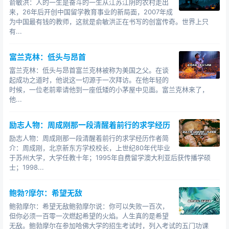
俞敏洪：人的一生是奋斗的一生从江苏江阴的农村走出
来，26年后开创中国留学教育事业的新局面，2007年成
为中国最有钱的教师，这就是俞敏洪正在书写的创富传奇。世界上只
有...
富兰克林：低头与昂首
富兰克林：低头与昂首富兰克林被称为美国之父。在谈
起成功之道时，他说这一切源于一次拜访。在他年轻的
时候，一位老前辈请他到一座低矮的小茅屋中见面。富兰克林来了，
他...
励志人物：周成刚那一段清醒着前行的求学经历
励志人物：周成刚那一段清醒着前行的求学经历作者简
介：周成刚，北京新东方学校校长，上世纪80年代毕业
于苏州大学，大学任教十年；1995年自费留学澳大利亚后获传播学硕
士；1998...
鲍勃?摩尔：希望无敌
鲍勃摩尔：希望无敌鲍勃摩尔说：你可以失败一百次，
但你必须一百零一次燃起希望的火焰。人生真的是希望
无敌。鲍勃摩尔在参加哈佛大学的招生考试时，列入考试的五门功课