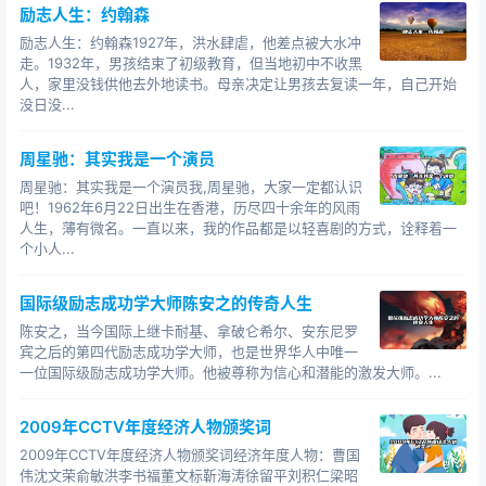
励志人生：约翰森
励志人生：约翰森1927年，洪水肆虐，他差点被大水冲
走。1932年，男孩结束了初级教育，但当地初中不收黑
人，家里没钱供他去外地读书。母亲决定让男孩去复读一年，自己开始
没日没...
周星驰：其实我是一个演员
周星驰：其实我是一个演员我,周星驰，大家一定都认识
吧！1962年6月22日出生在香港，历尽四十余年的风雨
人生，薄有微名。一直以来，我的作品都是以轻喜剧的方式，诠释着一
个小人...
国际级励志成功学大师陈安之的传奇人生
陈安之，当今国际上继卡耐基、拿破仑希尔、安东尼罗
宾之后的第四代励志成功学大师，也是世界华人中唯一
一位国际级励志成功学大师。他被尊称为信心和潜能的激发大师。...
2009年CCTV年度经济人物颁奖词
2009年CCTV年度经济人物颁奖词经济年度人物：曹国
伟沈文荣俞敏洪李书福董文标靳海涛徐留平刘积仁梁昭