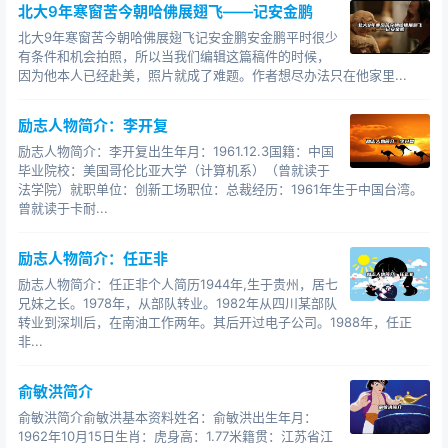
北大9年寒窗苦今朝哈佛展翅飞——记安金鹏
北大9年寒窗苦今朝哈佛展翅飞记安金鹏安金鹏平时很少
有条件和机会拍照，所以当我们编辑这篇稿件的时候，
因为他本人已经赴美，照片就成了难题。作者想尽办法只在他家里...
励志人物简介：李开复
励志人物简介：李开复出生年月：1961.12.3国籍：中国
毕业院校：美国哥伦比亚大学（计算机系）（曾就读于
法学院）就职单位：创新工场职位：总裁经历：1961年生于中国台湾。
曾就读于卡耐...
励志人物简介：任正非
励志人物简介：任正非个人简历1944年,生于贵州，居七
兄妹之长。1978年，从部队转业。1982年从四川某部队
转业到深圳后，在南油工作两年。其后开过电子公司。1988年，任正
非...
俞敏洪简介
俞敏洪简介俞敏洪基本资料姓名：俞敏洪出生年月：
1962年10月15日生肖：虎身高：1.77米籍贯：江苏省江