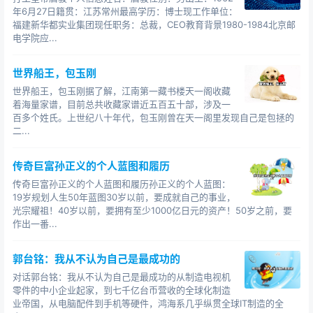
年6月27日籍贯：江苏常州最高学历：博士现工作单位：
福建新华都实业集团现任职务：总裁，CEO教育背景1980-1984北京邮
电学院应...
世界船王，包玉刚
世界船王，包玉刚据了解，江南第一藏书楼天一阁收藏
着海量家谱，目前总共收藏家谱近五百五十部，涉及一
百多个姓氏。上世纪八十年代，包玉刚曾在天一阁里发现自己是包拯的
二...
传奇巨富孙正义的个人蓝图和履历
传奇巨富孙正义的个人蓝图和履历孙正义的个人蓝图：
19岁规划人生50年蓝图30岁以前，要成就自己的事业，
光宗耀祖！40岁以前，要拥有至少1000亿日元的资产！50岁之前，要
作出一番...
郭台铭：我从不认为自己是最成功的
对话郭台铭：我从不认为自己是最成功的从制造电视机
零件的中小企业起家，到七千亿台币营收的全球化制造
业帝国，从电脑配件到手机等硬件，鸿海系几乎纵贯全球IT制造的全