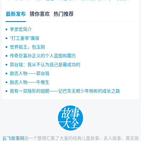
最新发布
猜你喜欢
热门推荐
李彦宏简介
“打工皇帝”唐骏
世界船王，包玉刚
传奇巨富孙正义的个人蓝图和履历
郭台铭：我从不认为自己是最成功的
励志人物——郭台铭
励志人物——牛根生
我有一双隐形的翅膀——记巴东无臂少年杨彬的成长之路
云飞故事网
是一个整理汇集了大量的经典儿童故事、名人故事、寓言故