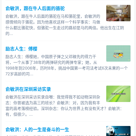
俞敏洪，跟在牛人后面的骆驼
俞敏洪，跟在牛人后面的骆驼在马和骆驼里，俞敏洪的
感情倾向于骆驼。因为他喜欢这样一个科学事实：马做
什么都比骆驼快，但骆驼一生走过的路却是马的两倍。他出生在江阴
的...
励志人生：傅樱
励志人生：傅樱她，中国原子弹之父邓稼先的得力干
将，一个从事了38年的两弹研究的两弹专家；她，从
1998年到2006年，历时8年，挑战中国第一考司法考试6次未果的一个
72岁高龄的司...
俞敏洪在深圳采访实录
俞敏洪在深圳采访实录自嘲：我觉得我不如动物深圳杂
志：你曾被选为高三的班长？俞敏洪：对，因为我有丰
富的高考落榜经验。深圳杂志：你认为世界上有没有天才？俞敏洪：
有，但很少。...
俞敏洪：人的一生是奋斗的一生