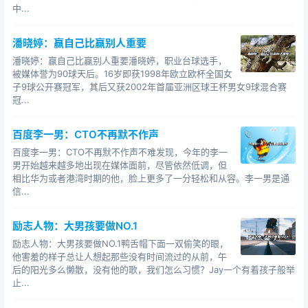
中...
潘晓婷：赢自己比赢别人重要
潘晓婷：赢自己比赢别人重要潘晓婷，职业台球选手，
被媒体誉为90球天后。16岁即获1998年欧立欧杯全国女
子9球公开赛冠军，其后又获2002年首届亚洲区球王杯男女9球混合赛
冠...
百度李一男：CTO不再默不作声
百度李一男：CTO不再默不作声不难发现，今年的李一
男开始越来越多地出现在媒体面前，尽管依然低调，但
相比华为或者港湾时期的他，脸上更多了一分轻松和从容。李一男是通
信...
励志人物：大男孩要做NO.1
励志人物：大男孩要做NO.1鸭舌帽下面一双偷笑的眼，
他害羞的样子总让人想起那些没有时间流过的从前，午
后的阳光多么懒散，没有他的歌，我们怎么习惯？Jay一个有着孩子般举
止...