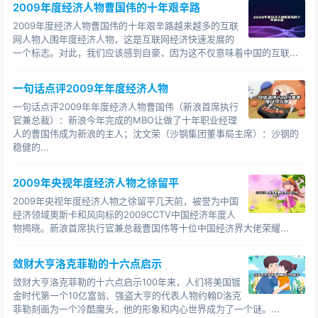
2009年度经济人物曹国伟的十年艰辛路
2009年度经济人物曹国伟的十年艰辛路越来越多的互联
网人物入围年度经济人物，这是互联网经济快速发展的
一个标志。对此，我们应该感到自豪，因为这不仅意味着中国的互联...
一句话点评2009年年度经济人物
一句话点评2009年年度经济人物曹国伟（新浪首席执行
官兼总裁）：新浪今年完成的MBO让做了十年职业经理
人的曹国伟成为新浪的主人；沈文荣（沙钢集团董事局主席）：沙钢的
稳健的...
2009年央视年度经济人物之徐留平
2009年央视年度经济人物之徐留平几天前，被誉为中国
经济领域奥斯卡和风向标的2009CCTV中国经济年度人
物揭晓。新浪首席执行官兼总裁曹国伟等十位中国经济界大佬荣耀...
敛财大亨洛克菲勒的十六点启示
敛财大亨洛克菲勒的十六点启示100年来，人们将美国镀
金时代第一个10亿富翁、强盗大亨的代表人物约翰D洛克
菲勒刻画为一个冷酷魔头，他的形象和内心世界成为了一个谜。...