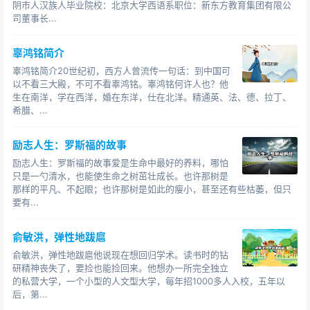
阴市人汉族人毕业院校：北京大学西语系职位：新东方教育集团有限公
司董事长...
辜鸿铭简介
辜鸿铭简介20世纪初，西方人曾流传一句话：到中国可
以不看三大殿，不可不看辜鸿铭。辜鸿铭何许人也？他
生在南洋，学在西洋，婚在东洋，仕在北洋。精通英、法、德、拉丁、
希腊、...
励志人生：罗斯福的故事
励志人生：罗斯福的故事爱是生命中最好的养料，哪怕
只是一勺清水，也能使生命之树茁壮成长。也许那树是
那样的平凡、不起眼；也许那树是如此的瘦小，甚至还有些枯萎，但只
要有...
俞敏洪，弹性地跋扈
俞敏洪，弹性地跋扈他说现在想回归学术。读书时的钻
研精神丧失了，要捡也能捡回来。他想办一所完全独立
的私营大学，一个小型的人文型大学，每年招1000多人入校，五年以
后，第...