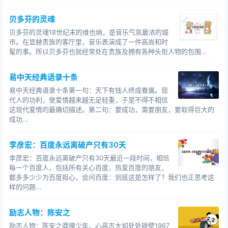
贝多芬的灵魂
贝多芬的灵魂18世纪末的维也纳，是音乐气氛最浓的城
市。在显赫贵族的客厅里，音乐表演成了一件高尚和时
髦的事。所以贝多芬也就经常处在贵族及拥有各种头衔人物的包围...
易中天经典语录十条
易中天经典语录十条第一句：天下有钱人终成眷属。现
代人的功利，使爱情越来越无足轻重，于是不得不相信
这现代爱情的最确切描述。第二句：要成功，需要朋友，要取得巨大的
成功...
李彦宏：百度永远离破产只有30天
李彦宏：百度永远离破产只有30天最近一段时间，相信
每一个百度人，包括所有关心百度，热爱百度的朋友，
都多多少少为百度担心，会问百度：到底这是怎样了？我们也正思考这
样的问题...
励志人物：陈安之
励志人物：陈安之莽撞少年，心高志大却处处碰壁1967