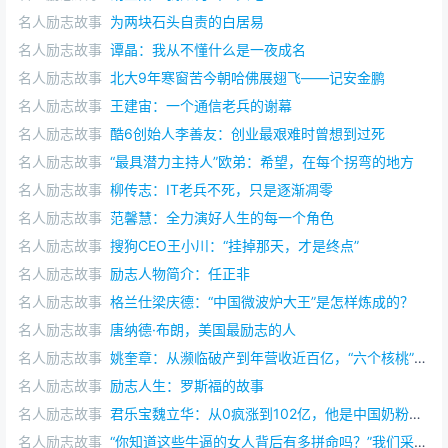
名人励志故事
为两块石头自责的白居易
名人励志故事
谭晶：我从不懂什么是一夜成名
名人励志故事
北大9年寒窗苦今朝哈佛展翅飞——记安金鹏
名人励志故事
王建宙：一个通信老兵的谢幕
名人励志故事
酷6创始人李善友：创业最艰难时曾想到过死
名人励志故事
“最具潜力主持人”欧弟：希望，在每个拐弯的地方
名人励志故事
柳传志：IT老兵不死，只是逐渐凋零
名人励志故事
范馨慧：全力演好人生的每一个角色
名人励志故事
搜狗CEO王小川：“挂掉那天，才是终点”
名人励志故事
励志人物简介：任正非
名人励志故事
格兰仕梁庆德：“中国微波炉大王”是怎样炼成的？
名人励志故事
唐纳德·布朗，美国最励志的人
名人励志故事
姚奎章：从濒临破产到年营收近百亿，“六个核桃”如何逆袭？
名人励志故事
励志人生：罗斯福的故事
名人励志故事
君乐宝魏立华：从0疯涨到102亿，他是中国奶粉业破局者
名人励志故事
“你知道这些牛逼的女人背后有多拼命吗？”我们采访了100个女高管