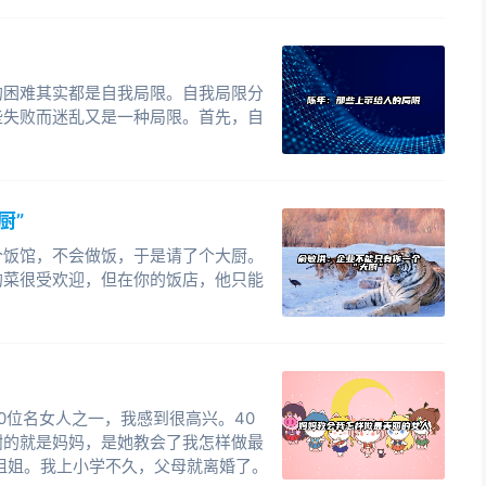
，我一路幻想着进入微软后自己和比尔·盖茨言谈甚欢的
说面试后想见盖茨一面时，他像看外星人一样看着我，
次目睹盖茨本人，是在一座巨大体育场里举行的年度员
从几百米之外远远看见了他。那是我职业生涯初期最艰
的困难其实都是自我局限。自我局限分
些失败而迷乱又是一种局限。首先，自
作上没一样比得过我的同事。每个周末的日子，我都在
籍，同时近乎绝望地想着：在优秀人才扎堆的微软，是不是
厨”
派留学的资格，毅然换专业考研，在经过近一年的奋战
个饭馆，不会做饭，于是请了个大厨。
。就在以为出国名额毫无问题时，我却在公布出国学生
的菜很受欢迎，但在你的饭店，他只能
字。来到研究生处，那里的老师告诉我，因为我在大学
定不能出国。这都是因为大学前三年的我高傲、冷漠、
巧，所以根本得不到老师和同学的认可。同学校方面的
莫及，莫非我的前途就这样断送在自己手里？
0位名女人之一，我感到很高兴。40
的前夜，我对艰难时分的记忆远多于对辉煌时刻的品
谢的就是妈妈，是她教会了我怎样做最
普通而简单的人，我的人生没有奇遇，也不曾走过任何
姐姐。我上小学不久，父母就离婚了。
，但失败和挫折更让人难忘，真正成功的人是那些可以