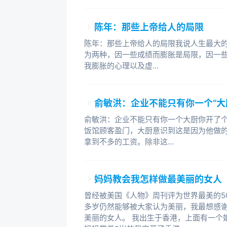
入微软。前往西雅图微软总部面试时
场面，当我对微软人事部的招聘经理
陈年：那些上帝给人的局限
然后告诉我根本不可能。此后我第一
工大会上，我坐在上万名同事之中，
陈年：那些上帝给人的局限我说人生最大
为两种，因一些成绩而膨胀是局限，因一
难的转型期，作为一个新人，我在工
我膨胀的心理以及虚...
办公室里苦读Windows的技术书
永远没有我的出头之日？
俞敏洪：企业不能只有你一个“大
1984年，大四时的我为了获取公
俞敏洪：企业不能只有你一个大厨你开了
后，我取得全校总分第一的考研成绩
饭馆顾客盈门，大厨意识到这是因为他做
名单的布告里怎么也找不到自己的名
拿到不多的工资。除非这...
期间没有获得一次三好学生，按照规
毫无团队观念，还缺乏与人沟通的技
交涉完全无效后，我痛心不已又追悔
妈妈教会我怎样做最美丽的女人
曾经被美国《人物》周刊评为世界最美的5
为什么在这个职业生涯重要转折点
多岁仍然能够被大家认为美丽，我最想感
味？也许是因为我自己本是一个非常
美丽的女人。 我出生于香港，上面有一个
捷径。在我看来，成功固然让人欣喜