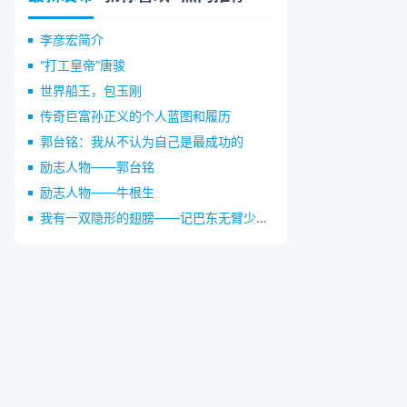
李彦宏简介
“打工皇帝”唐骏
世界船王，包玉刚
传奇巨富孙正义的个人蓝图和履历
郭台铭：我从不认为自己是最成功的
励志人物——郭台铭
励志人物——牛根生
我有一双隐形的翅膀——记巴东无臂少年杨彬的成长之路