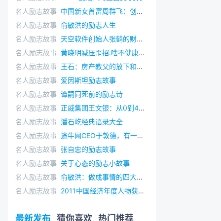
名人励志故事
中国新女首富周群飞：创业是我人生中最有意义的事
名人励志故事
俞敏洪的励志人生
名人励志故事
天空软件创始人张鹤的财富传奇
名人励志故事
黄晓明减压歪招:啥不健康就干啥
名人励志故事
王石：房产教父的放下和坚持
名人励志故事
爱因斯坦励志故事
名人励志故事
谭嗣同死前的励志诗
名人励志故事
正威集团王文银：从0到4900亿，三次豪赌成就“世界铜王”
名人励志故事
潘石屹经典语录大全
名人励志故事
途牛网CEO于敦德，有一种青春叫永不放弃
名人励志故事
张自忠的励志故事
名人励志故事
关于心态的励志小故事
名人励志故事
俞敏洪：做成事情的四大能力
名人励志故事
2011中国经济年度人物获奖名单
最新发布
猜你喜欢
热门推荐