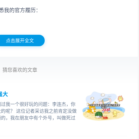
悉我的官方履历：
点击展开全文
5年。
，获得计算机学博士学位。在此期间开始创业，先后创
猜您喜欢的文章
起担任微软总部Windows NT开发部门的高级经理。
强大
问过我一个很好玩的问题：李连杰，你
中华区技术支持中心（即上海微软），任总经理。此后
的呢？ 这位记者采访我之前肯定没做
技术中心和微软全球技术中心。
顺的，我在朋友中有个外号，叫做死过
总裁，并获得微软中国公司终身荣誉总裁。