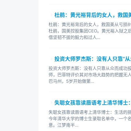
但在辗转反侧之际，让我回忆得更
杜鹃：黄光裕背后的女人，救国美
刻骨铭心的失败或挫折，甚至其中的细
杜鹃：黄光裕背后的女人，救国美从亏损8亿
盛大，甚至是我职业生涯中最艰难的
杜鹃，国美控股集团CEO。黄光裕入狱之
产生怀疑，媒体也纷纷议论盛大已经
借坚韧不拔的毅力和过人...
是11美元，基本没有了价值。媒体
的父母打电话对我说：你回美国来吧
必要吗？我也不禁一次次问我自己：
投资大师罗杰斯：没有人只靠“从
投资大师罗杰斯：没有人只靠从众而成功
2003年8月，在毫无征兆的情况
师，巴菲特评价其对市场大趋势的把握无人
拉中国区总裁陈永正空降微软。他随
巴马州，5岁开始做第...
大块的“蛋糕”圈到他的直接管理之下
的焦点。职业要求我保持沉默，以保
自己的未来，我只能闭口不谈。在承
失聪女孩靠读唇语考上清华博士
变现状，重新找回激情？
失聪女孩靠读唇语考上清华博士：生活的挑
今年清华大学的博士生录取名单中，一个名
1994年底，我狠下心放弃了自己
意。江梦南半...