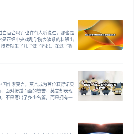
真地产生了写一本书的念头。我希望在这本书里，通
的思考，把我跨越失败和挫折的经验与读者分享。
过白百合吗？也许有人听说过，那也是
合是正经中央戏剧学院表演系的科班出
国，在学校里待的时间很长，因此有着很重的校园情
，接着就生了儿子做了妈妈。在过了将
间做得最多的一件事，就是给大学生作演讲。经常有学
在何处，人生的方向一片迷茫。当我回国领导上海微软
年轻人，他们把我当做父亲看待，渴望从我这里得到帮
其实，15岁的我、25岁的我，甚至35岁的我何尝不是
书的读者，就是那些曾和我一般渴望成功，却找不到成
花落中国作家莫言。莫言成为首位获得诺贝
而，面对接踵而至的赞誉，莫言却表现
功，不是写出了多少名篇，而是拥有一
情的人。成功的人生的确需要激情，但更需要掌控和
跑，激情就像火种，我们需要用一把质地优良的火炬，
终点。我希望自己的这本书可以帮助更多的朋友找到属