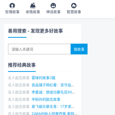
哲理故事
亲情故事
神话故事
智慧故事
善用搜索
- 发现更多好故事
推荐经典故事
名人励志故事
雷锋的故事3篇
名人励志故事
良品铺子杨红春：坚守品质，缔造年销售60亿的零食帝国
名人励志故事
李嘉诚：想成功要先花90%时间想失败
名人励志故事
辛柏孙的励志故事
名人励志故事
奥飞娱乐蔡东青：17岁卖玩具到100亿身家，自称是“失败的赢家”
名人励志故事
ZARA创始人阿曼西奥·奥特加：从渔村穷小子到欧洲首富