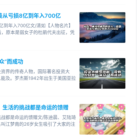
多的，却不是人生旅途里这些成功的瞬间，而是那些
从亏损8亿到年入700亿
节都一一纷至沓来：2005年底至2006年初，是我在
到年入700亿文/清如【人物名片】
时候。当时盛大处在相当低迷的状态，员工对前途开始
后，原本是弱女子的杜鹃代夫出征，凭
走下坡路了。盛大的股价跌到了12美元，而我的期权价
质疑我为什么还不离开盛大，是不是无处可去了。在美国
，你又不是老板，你又不缺钱，还受那么大的委屈，有
我究竟是不是在受苦？我是为了什么在受苦？
众”而成功
投资界的传奇人物，国际著名投资大
下，微软总部突然对大中华区进行人事调动，原摩托罗
能及。罗杰斯1942年出生于美国亚拉
后重新设置微软中国区的管理架构，把市场、财政等最
。媒体开始变得无比热闹，我又成为了自己绝不愿意成为
证公司形象和利益不受损失。有关公司、陈永正以及我
受着巨大心理压力的同时，我苦苦思索：怎样才可以改
：生活的挑战都是命运的馈赠
战都是命运的馈赠文/陈迪晨、艾陆琦
叫江梦南的26岁女生吸引了大家的注
一手在洛杉矶创办的3家小公司，以普通程序员身份加