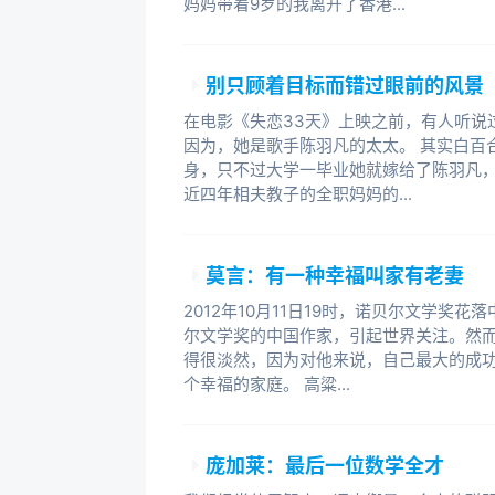
妈妈带着9岁的我离开了香港...
跨越失败和挫折的人。
就是在这个失眠之夜，我第一次认
别只顾着目标而错过眼前的风景
过自己的人生经历和我对于这些经历
在电影《失恋33天》上映之前，有人听说
因为，她是歌手陈羽凡的太太。 其实白百
我大学毕业后又先后留学日本和美
身，只不过大学一毕业她就嫁给了陈羽凡
结。成为职业经理人后，我在业余时
近四年相夫教子的全职妈妈的...
生朋友来问我，不知自己未来的前途
时，手下的很多员工都是初入职场的
莫言：有一种幸福叫家有老妻
助，甚至希望我指点他们的人生道路。
一样困惑、彷徨和迷茫？因此，这本
2012年10月11日19时，诺贝尔文学奖
尔文学奖的中国作家，引起世界关注。然
功之道的朋友。
得很淡然，因为对他来说，自己最大的成
个幸福的家庭。 高粱...
我是一个天生激情，也特别崇尚激
保持激情的技巧。人生如果是一场长
穿越风雨，经历霜雪，把火种保护到
庞加莱：最后一位数学全才
于自己的那把火炬。