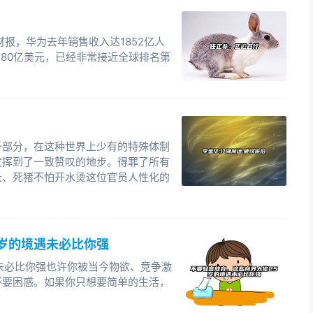
裁。
财报，华为去年销售收入达1852亿人
。直至今日，加盟新华都集团任总裁兼CEO。
280亿美元，已经非常接近全球排名第
富的履历表背后，自然有很多激动人心的成功瞬间：
抑凌晨4点就起了床。从日本来到美国后，发明风行一时
万美元买断专利，因此获得职业生涯的第一桶金。加入微
s多语言版本开发系统的全新模式而升任高级经理。在东京
一部分，在这种世界上少有的特殊体制
有了和比尔·盖茨面谈的机会，我用3分钟的时间讲述了
发挥到了一致赞叹的地步。得罪了所有
02年来到亚特兰大参加微软的万人全球高峰会议，意外
长、死猪不怕开水烫这位官员人性化的
得伟大”竟成为大会的主题，从此成为微软公认的企业文
生日，微软CEO史蒂夫·鲍尔默亲自为我祝贺生日，并称
功登陆纳斯达克市场后，陈天桥为我开庆功会，进入盛大
岁的境遇未必比你强
理层前发表意气风发的演说。以盛大公司总裁的身份重
正义进行合作谈判，盖茨高度认可我对于互联网产业的独
未必比你强也许你被当今物欲、竞争激
不要困惑。如果你只想要简单的生活，
微软……昨天夜里，凡此种种场景，皆如电光火石一般，