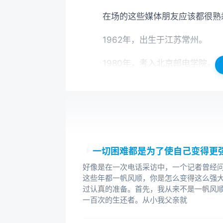
在场的这些媒体朋友应该都很熟
1962年，出生于江苏常州。
1980年，考入北京邮电学院。
1985年，赴日本名古屋大学留学
1990年，赴美国继续留学生涯
办了3家公司。
1994年，加入微软公司，1995年
一切困难都是为了使自己变得更
好像是在一次电话采访中，一个记者曾经
1997年，回国于上海筹建微软大
这些年都一帆风顺，你是怎么变得这么强大
4年内，该中心先后升级为微软亚洲
过认真的准备。首先，我从来不是一帆风
一百次的生还者。从小我父亲就
2002年3月，出任微软中国公司