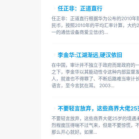
2004年2月，加入盛大公司任总
任正非：正道直行
任正非：正道直行根据华为公布的2010年
2008年4月，卸任盛大网络总裁
民币，按照2010年的平均汇率计算，大约
一的通信设备商爱立信(约...
在这样一张内容不可谓不精彩的丰
第一次乘飞机出国那天，因为兴奋难
的卡拉OK计分器，被三星公司以8
李金华:江湖渐远,硬汉依旧
软8个月后，就因为提出Window
在中国，审计并不独立于政府而是政府的
的一次微软新产品发布会上，第一次
之下，李金华以其能动性令这种内部监督
自己的奋斗故事，盖茨不禁动容。20
人，就谁也不得罪了、不断后路难当审计
地发现我提出的管理理念—“让他人变
语言，至今言犹在耳。 2003...
化。出任微软中国公司总裁后的40岁
我为“一个伟大的人物”。率领盛大成
不要轻言放弃，这些商界大佬25
后一直低调行事的我第一次在盛大管
新回到微软总部，与比尔·盖茨、孙
不要轻言放弃，这些商界大佬25岁的境遇
烈程度压得喘不过气来，但是不要惊慌，
特理解，竟然当面委婉地建议我重回
那么开心就好。如果...
在难以入眠时掠过我的眼前。