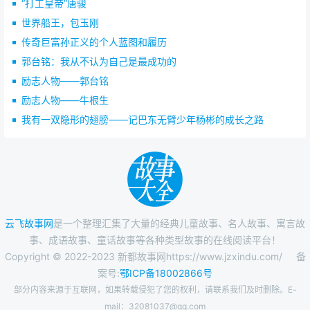
“打工皇帝”唐骏
一搏。他一边放风，说还要去拜会墨西哥总统，却在6月
世界船王，包玉刚
22日悄悄启程赶回香港。几个小时以后，他在记者招待会
上谈笑风生，宣布他“到当铺里转了一转”，已经筹集了足够
传奇巨富孙正义的个人蓝图和履历
的资金，要以105元一股的高价，收购九龙仓股票2000万
郭台铭：我从不认为自己是最成功的
股！ 第二天一早，大批持有九龙仓股票的小股东蜂拥
励志人物——郭台铭
而上，抛出他们手中的股票。在短短的2个小时内，包玉刚
励志人物——牛根生
就调动了21亿元资金，完成了他的收购计划。至此，他所
我有一双隐形的翅膀——记巴东无臂少年杨彬的成长之路
掌握的九龙仓股票比怡和集团整整高出19％，完全控制了
九龙仓！ 不知有多少人在感叹：我的天，21亿，要
2100个百万富翁凑起来，才能有这么多的钱哪！ “世界
船王”一举“登陆”，并且牢牢地掌握了陆地的控制权！包玉
刚功成名就，他所受到的尊重，远远超出了实业界的范
围。在英国女王封他为爵士后，日本天皇、比利时国王、
云飞故事网
是一个整理汇集了大量的经典儿童故事、名人故事、寓言故
巴拿马和巴西的总统，纷纷授予他勋章或奖章。在他办公
事、成语故事、童话故事等各种类型故事的在线阅读平台！
室的墙壁上，挂着他与世界风云人物邓小平、里根、伊丽
Copyright © 2022-2023 新都故事网https://www.jzxindu.com/
备
莎白二世等人的合影…… 尽管包玉刚有如此显赫的威
案号:
鄂ICP备18002866号
望，但数十年来，他一直遵循着父亲的教诲：“脚踏实地地
部分内容来源于互联网，如果转载侵犯了您的权利，请联系我们及时删除。E-
工作，平易近人地待人．身体力行地做事。” 尽管包玉
mail：32081037@qq.com