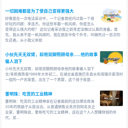
一切困难都是为了使自己变得更强大
好像是在一次电话采访中，一个记者曾经问过我一个很
好玩的问题：李连杰，你这些年都一帆风顺，你是怎么
变得这么强大的呢？ 这位记者采访我之前肯定没做过认真的准备。首
先，我从来不是一帆风顺的，我在朋友中有个外号，叫做死过一百次的
生还者。从小我父亲就
有一次，包玉刚有机会以100万美元购买一艘7200吨的新
船，并把它租给一家日本航运公司，双方议定租期为5年。
小伙先天无双臂，却用双脚照顾母亲……他的故事
日本航运公司急于用船，所以愿意出面请它的银行资助包
催人泪下
玉刚买船。包玉刚算了一下账，航运公司应该付给他的第
小伙先天无双臂，却用双脚照顾母亲他的故事催人泪下
文/朱熙勇陈俊1989年大年初二，在湖北省恩施巴东县水布垭镇许家湾村
一年的租金是75万美元，那么，由日方银行给他开一张75
一组的一户农家里，出生了一个男婴，这个孩子就是...
万美元的信用状该是没有问题的。于是，包玉刚就去找桑
达士，希望汇丰银行贷款100万美元给他买船，他说他可以
董明珠：吃苦的工业精神
用75万美元的信用状作担保，汇丰银行不会有什么风险。
董明珠：吃苦的工业精神坐在记者面前的这位搏击商海
20年的铁娘子从容淡泊，从普通销售业务员到知名女企
100万美元可不是个小数字，谨慎的桑达士不会轻易相
业家，董明珠说，要有吃亏的工业精神，这在这个人人想赚快钱的年
信任何人。他毫不客气地说：“包先生，你不是在向一个小
代，显...
孩子说你会发财吧？”包玉刚不慌不忙地反问：“桑达士先