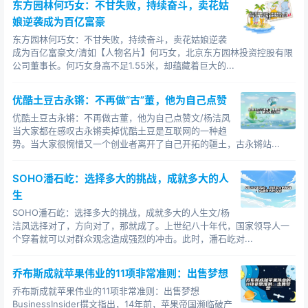
东方园林何巧女：不甘失败，持续奋斗，卖花姑
纳租金，但租金标准却要低得多。一些同行见包玉刚这样
娘逆袭成为百亿富豪
做，都讥笑他为“门外汉”，是一个“初出茅庐的小傻瓜”！然
东方园林何巧女：不甘失败，持续奋斗，卖花姑娘逆袭
而包玉刚有自己的算盘，他承认自己对于航运业务还不熟
成为百亿富豪文/清如【人物名片】何巧女，北京东方园林投资控股有限
公司董事长。何巧女身高不足1.55米，却蕴藏着巨大的...
悉，不如先长租给别人，倒可以持续、稳定地获得租金收
入；而在这个过程中，他也就可以逐渐学会航运业务
优酷土豆古永锵：不再做“古”董，他为自己点赞
了！ 包玉刚确实赶上了一个发财的好机会。他买下金
优酷土豆古永锵：不再做古董，他为自己点赞文/杨洁凤
安号的第二年，由于苏伊士运河因埃及战争而关闭，航运
当大家都在感叹古永锵卖掉优酷土豆是互联网的一种趋
费用猛涨。当年年底，金安号赚的钱，就已经够包玉刚买
势。当大家很惋惜又一个创业者离开了自己开拓的疆土，古永锵站...
下7艘新船了！到了1957年的下半年，航运业出现萧条，
运价跌到最低点，那些搞短期出租的船主，每天都要赔老
SOHO潘石屹：选择多大的挑战，成就多大的人
本，只有包玉刚却可以凭着合约稳收租金。事实证明他这
生
个“门外汉”的经营策略是最好的经营策略。人们不得不承
SOHO潘石屹：选择多大的挑战，成就多大的人生文/杨
认，包玉刚的运气和眼光都是一流的！ 这次低潮过去
洁凤选择对了，方向对了，那就成了。上世纪八十年代，国家领导人一
后，不少人都学包玉刚的办法，开始买旧船长期出租。可
个穿着就可以对群众观念造成强烈的冲击。此时，潘石屹对...
是包玉刚又改变了方针，将新船长期租给人家，旧船留着
乔布斯成就苹果伟业的11项非常准则：出售梦想
自已经营。因为，新船出租，租金自然比旧船高；而旧船
自己用，效果则与新船一样。 尽管连战皆捷，包玉刚
乔布斯成就苹果伟业的11项非常准则：出售梦想
BusinessInsider撰文指出，14年前，苹果帝国濒临破产