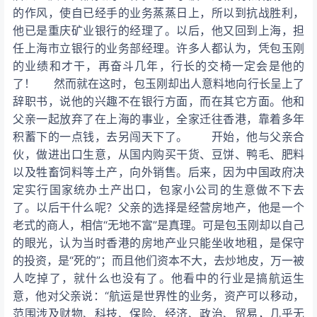
的作风，使自已经手的业务蒸蒸日上，所以到抗战胜利，
他已是重庆矿业银行的经理了。以后，他又回到上海，担
任上海市立银行的业务部经理。许多人都认为，凭包玉刚
的业绩和才干，再奋斗几年，行长的交椅一定会是他的
了！ 然而就在这时，包玉刚却出人意料地向行长呈上了
辞职书，说他的兴趣不在银行方面，而在其它方面。他和
父亲一起放弃了在上海的事业，全家迁往香港，靠着多年
积蓄下的一点钱，去另闯天下了。 开始，他与父亲合
伙，做进出口生意，从国内购买干货、豆饼、鸭毛、肥料
以及牲畜饲料等土产，向外销售。后来，因为中国政府决
定实行国家统办土产出口，包家小公司的生意做不下去
了。以后干什么呢？父亲的选择是经营房地产，他是一个
老式的商人，相信“无地不富”是真理。可是包玉刚却以自己
的眼光，认为当时香港的房地产业只能坐收地租，是保守
的投资，是“死的”；而且他们资本不大，去炒地皮，万一被
人吃掉了，就什么也没有了。他看中的行业是搞航运生
意，他对父亲说：“航运是世界性的业务，资产可以移动，
范围涉及财物、科技、保险、经济、政治、贸易，几乎无