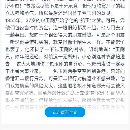
所不包！”包兆龙尽管不是十分乐意，但他很欣赏儿子的独
立思考和勇气，所以最后还是同意了包玉刚的意见。
1955年，37岁的包玉刚开始了他的“船王”之梦。可是，凭
他们包家当时的资金，连一艘旧船都买不起。他专门去了
一趟英国，想向一个很谈得来的朋友借钱。可是那个朋友
一听说他要借钱买船，就变得像个陌生人一样。不肯帮忙
也罢了，他还抖了一下包玉刚的衬衣，讥刺地说：“玉刚
兄，你年纪还轻，对航运一无所知，小心别连衬衣都赔进
去！”这大大地刺伤了包玉刚的自尊心，他暗暗发誓一定要
干出番大事业来。 包玉刚两手空空回到香港，只好向
香港汇丰银行贷款。可是汇丰银行对航运业不感兴趣，他
们认为航运的风险太大，这些船老板不知道哪天就会被风
暴刮成穷光蛋，甚至落到什么荒岛上去做“鲁滨逊”！而华人
根本不懂航运，借钱给他们去买船，那风险就太大了??银
行业的原则是不搞风险投资的！连碰钉子的包玉刚并不气
点击展开全文
馁，他转身就去了日本。有趣的是，日本银行竟没有要他
找日本公司作担保，就同意贷款给他。这样，包玉刚才凑
足了77万美元，再次前往英国，买下了一艘以烧煤为动力