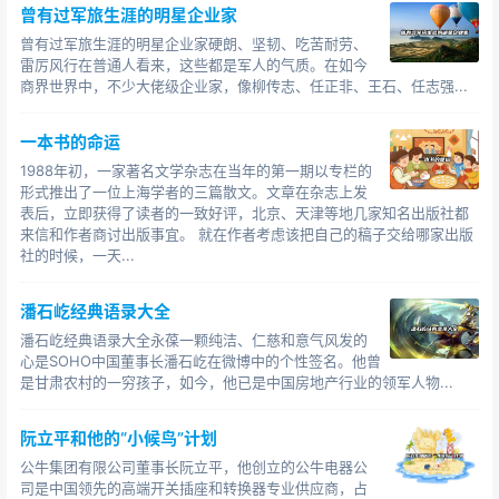
生，如果我拿到信用状，你能不能贷款给我？” 桑达士
曾有过军旅生涯的明星企业家
干脆地回答：“贷！只要你有信用状，我马上贷给你！”
曾有过军旅生涯的明星企业家硬朗、坚韧、吃苦耐劳、
桑达士相信自己的经验：你包玉刚船还没有买，就要人家
雷厉风行在普通人看来，这些都是军人的气质。在如今
租你的船？还要人家请银行给你开信用状？这不等于是人
商界世界中，不少大佬级企业家，像柳传志、任正非、王石、任志强...
家出钱让你买船了么？！世界上哪会有这样的好事！他认
一本书的命运
定包玉刚是在说笑话。 包玉刚一点也不含糊，他到家
就打点行李上东京，他对那家日本航运公司说：“我是来拿
1988年初，一家著名文学杂志在当年的第一期以专栏的
形式推出了一位上海学者的三篇散文。文章在杂志上发
信用状的。因为我买船的钱还差一点，只要把信用状开给
表后，立即获得了读者的一致好评，北京、天津等地几家知名出版社都
我，我保证在3天之内就把船交给你们。你们信得过我，就
来信和作者商讨出版事宜。 就在作者考虑该把自己的稿子交给哪家出版
先把信用状给我吧！” 在这场“空对空”的斗争中，包玉
社的时候，一天...
刚的良好信用成了最有力的武器。结果，桑达士不但实践
诺言贷给包玉刚100万美元，而且还从此确定了与包玉刚的
潘石屹经典语录大全
长期合作关系。1962年，桑达士升任汇丰银行总经理，不
潘石屹经典语录大全永葆一颗纯洁、仁慈和意气风发的
心是SOHO中国董事长潘石屹在微博中的个性签名。他曾
到2年，汇丰银行便开始投资包玉刚的环球航运集团有限公
是甘肃农村的一穷孩子，如今，他已是中国房地产行业的领军人物...
司。汇丰银行实际上成了包玉刚的后勤部，使包玉刚的资
金像滚雪球一样越滚越大。包玉刚在汇丰银行的地位也稳
阮立平和他的“小候鸟”计划
步上升，后来竞成为汇丰银行的副董事长！ 而日本船
公牛集团有限公司董事长阮立平，他创立的公牛电器公
厂呢，也同样更加信任包玉刚，常常是要包玉刚“先把船开
司是中国领先的高端开关插座和转换器专业供应商，占