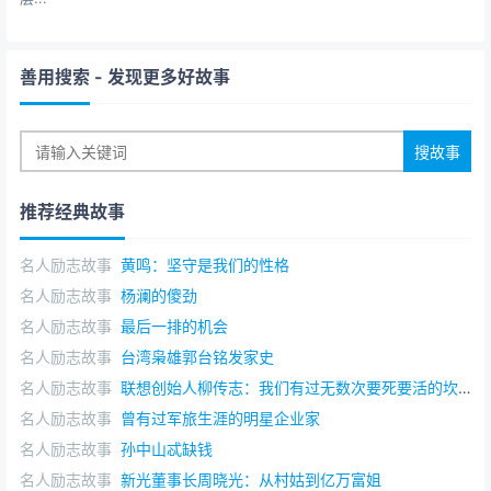
的九龙仓的股票，已经掌握了其中的18％。但是这时，李
嘉诚感到同属于英资集团的和记黄埔对他更有吸引力，而
要想同时吃下这两个地方，又是他的财力难以达到的，所
善用搜索
- 发现更多好故事
以他约包玉刚密谈，希望包玉刚能接手九龙仓。如果他们
两人能顺利地控制和记黄埔和九龙仓，则英国资本集团在
香港的垄断地位就一定会被动摇！ 作为一个中国人，
包玉刚早就希望华人资本集团能扬眉吐气。他也深知九龙
仓的重要地位。九龙仓是香港最大的码头，拥有资产18亿
推荐经典故事
港元，那一带的地价早已是寸土寸金，掌握了九龙仓，就
等于掌握了香港大部分物资的装卸和储运业务。所以包玉
名人励志故事
黄鸣：坚守是我们的性格
刚表示愿意接受李嘉诚的建议。李嘉诚坦率地说：“我所掌
名人励志故事
杨澜的傻劲
握的2000万股九龙仓股票，以40元一股的价格全部转让给
名人励志故事
最后一排的机会
你。另外，你把汇丰银行的股票转让一部分给我。” 包
名人励志故事
台湾枭雄郭台铭发家史
玉刚知道，当初李嘉诚买这些股票时，每股只花了十三四
名人励志故事
联想创始人柳传志：我们有过无数次要死要活的坎儿
元，但是他更知道，掌握九龙仓能为他带来怎样的利益。
他沉吟片刻后说：“你每股降4元，我们马上成交！” 李
名人励志故事
曾有过军旅生涯的明星企业家
嘉诚毫不犹豫地答应了。这两位香港的“海陆大将”微笑着握
名人励志故事
孙中山忒缺钱
手告别。掌握了九龙仓股票20％的包玉刚，理所当然地进
名人励志故事
新光董事长周晓光：从村姑到亿万富姐