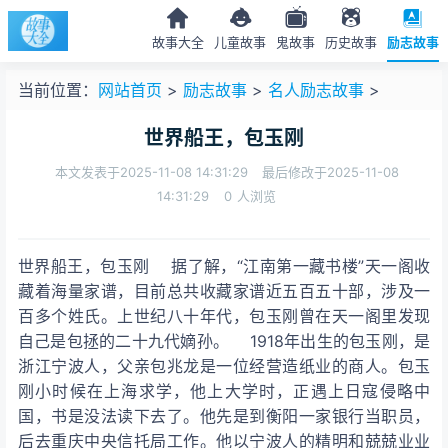
故事大全
儿童故事
鬼故事
历史故事
励志故事
当前位置：
网站首页
>
励志故事
>
名人励志故事
>
世界船王，包玉刚
本文发表于2025-11-08 14:31:29
最后修改于2025-11-08
14:31:29
0
人浏览
世界船王，包玉刚 据了解，“江南第一藏书楼”天一阁收
藏着海量家谱，目前总共收藏家谱近五百五十部，涉及一
百多个姓氏。上世纪八十年代，包玉刚曾在天一阁里发现
自己是包拯的二十九代嫡孙。 1918年出生的包玉刚，是
浙江宁波人，父亲包兆龙是一位经营造纸业的商人。包玉
刚小时候在上海求学，他上大学时，正遇上日寇侵略中
国，书是没法读下去了。他先是到衡阳一家银行当职员，
后去重庆中央信托局工作。他以宁波人的精明和兢兢业业