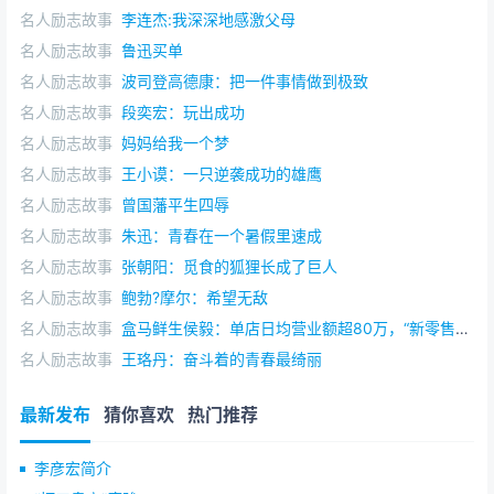
入了九龙仓董事局。但是他并没有满足，而是继续悄悄地
名人励志故事
李连杰:我深深地感激父母
收买九龙仓股票。1980年4月，包玉刚宣布，他已控制了
名人励志故事
鲁迅买单
3900万股九龙仓股票，约占总数的30％。英国人慌了，因
名人励志故事
波司登高德康：把一件事情做到极致
为他们只掌握着20％的九龙仓股票，这就意味着董事长的
名人励志故事
段奕宏：玩出成功
大权必须交给包玉刚了！也就是说，怡和集团将失去九龙
名人励志故事
妈妈给我一个梦
仓。 怡和集团找到后台汇丰银行商议，要汇丰银行支
名人励志故事
王小谟：一只逆袭成功的雄鹰
持它足够的现金，让它有可能大量收购九龙仓股票。这年6
月20日，趁着包玉刚在欧洲度假的机会，怡和集团突然发
名人励志故事
曾国藩平生四辱
起反扑，打算以每股95元的高价，收购九龙仓股票3000万
名人励志故事
朱迅：青春在一个暑假里速成
股，使他们掌握的股票占总数的49％，远远超过包玉刚所
名人励志故事
张朝阳：觅食的狐狸长成了巨人
掌握的股票数量，他们认为，只要这个计划一宣布，包玉
名人励志故事
鲍勃?摩尔：希望无敌
刚一定会退出这场竞争。因为，包玉刚必须再收购2000万
名人励志故事
盒马鲜生侯毅：单店日均营业额超80万，“新零售第一标杆”的背后
股股票才能继续保持他的优势，而一夜之间必须拿出20个
名人励志故事
王珞丹：奋斗着的青春最绮丽
亿的现金来，简直是无法办到的事情。 包玉刚是在法
国的别墅里接到这十万火急的情报的，他的心不禁隐隐作
最新发布
猜你喜欢
热门推荐
痛，深感英国这个老牌资本主义国家实力的雄厚，他几乎
要被逼到绝路上了！同时，他也意识到，李嘉诚送到他手
李彦宏简介
中的，是一朵带刺的玫瑰！ 包玉刚决心要同英国伦搏