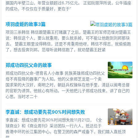
走，慢慢付款！” 在包玉刚的精心经营下，环球公司的
据国内半壁江山，年营业额超过6.75亿元。 正如阮丽萍所说，公牛插座
的成功，不仅仅在于质量好，更在于“
船队迅速壮大，1980年达到巅峰，船数达到200多艘，总
吨位达2000万吨。国外报纸上都以大量篇幅介绍包玉刚，
项羽虞姬的故事3篇
用的标题是《比奥纳西斯和尼亚科斯都大??香港包爵
士》。第二年，包玉刚的船队总吨位达到2100万吨，比美
项羽三杀韩信 韩信跟楚霸王打赌赢了之后，楚霸王的军师范增对楚霸王
说：韩信这个人，要么就重用，要么就杀掉，可不能让他跑到刘邦那块
国和苏联的国家所属船队的总吨位还要大，成了名副其实
去。 楚霸王眼里没得韩信，还是不肯重用他呀，韩信不得志，就偷偷跑
的“世界船王”！ 包玉刚虽然成为世界船王，但他也看
了，想去投奔刘邦。范增听说韩信跑了，就劝楚霸王赶紧
到，航运业的风险太大，不少曾经成功的航运商都被无情
地淘汰了。所以从70年代初开始，他就开始“登陆”，将赚
郑成功四抗父命的故事
得的部分财产投资于越来越红火的房地产业，兼营酒店和
郑成功四抗父命-德育名人小故事 民族英雄郑成功四抗父
交通运输。为了在陆上也能取得海上那样辉煌的成就，他
母不肯投降的趣事广为人知。他的父亲郑芝龙是一个卖
国求荣的大汉奸，南明之时，朝廷兵权操纵在他手里，清廷以闽粤总督
和香港首富李嘉诚一起，和英国资本集团展开了一场惊心
的官职为诱饵，他就心有所动。一天他把儿子郑成功找来，讲了自己的
动魄的斗争。 英国资本集团和华人资本集团一直是香
心思。当时才二十
港实业界长期摩擦的两大资本集团。自从香港沦为英国的
殖民地，英国资本集团垄断了许多行业，华人资本长期处
李嘉诚：想成功要先花90%时间想失败
于劣势。然而自20世纪60年代香港经济起飞开始，华人资
李嘉诚：想成功要先花90%时间想失败11月21日，《全
本渐渐壮大，李嘉诚等人早已跃跃欲试，要与英国资本集
球商业》和《商业周刊》采访团队一行六人，抵达位于
香港中环的长江集团中心。在警卫团的森严戒备下，我们踏入直抵顶
团一争天下。李嘉诚先是悄悄地收买英国怡和集团所控制
层...