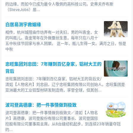
仍不满足，他认为单靠经营利润来买新船，这个发展速度
的边缘，而如今已成为最令人敬佩的高科技公司。史蒂夫乔布斯
就太慢了，一定要设法争取银行的贷款。当时，包玉刚还
（SteveJobs）居...
是个不太出名的小富翁，远不是银行家眼中看好的投资对
象。可是包玉刚也有他的优势，那就是他自己曾做过10年
白居易测字救姻缘
银行家，对于银行家的心理把握得很准。要找就找最大的
相传，杭州城隍庙作坊弄有一对夫妇，男的叫袁金，女
银行，而香港最大的银行就是汇丰银行。有人说香港是由
的叫瓶儿。袁金常年在外做蚕丝生意，每年只在八月十
五中秋佳节回家与亲人团聚。 这一年，瓶儿生得一女。满月之日，恰是
四大势力操纵的，指的就是政府、马会、汇丰银行和怡和
中秋
集团。汇丰银行的资产超过50亿美元，香港的钞票大部分
是由它发行，大部分贸易也是由它支持，它发挥的作用更
忠旺集团刘忠田：7年赚到百亿身家，铝材大王的
是难以估量！ 包玉刚找到了汇丰银行的高级职员桑达
背后
士，凭着一口流利的英语，更凭着他对银行业务的熟悉，
忠旺集团刘忠田：7年赚到百亿身家，铝材大王的背后文/
很快就赢得了桑达士的信任。桑达士了解了包玉刚的长租
清如【人物名片】刘忠田，辽宁忠旺集团有限公司创始人。忠旺集团是
经营方式和收入状况后，当即拍板同意向包玉刚提供数额
亚洲最大的工业铝型材研发制造商，享誉全球，但其创...
不大的低息贷款。
波司登高德康：把一件事情做到极致
波司登高德康：把一件事情做到极致文／清如【人物名
片】高德康，波司登股份有限公司董事长、波司登国际
控股有限公司董事局主席。从8台缝纫机起步，到连续23年销量夺冠
的...