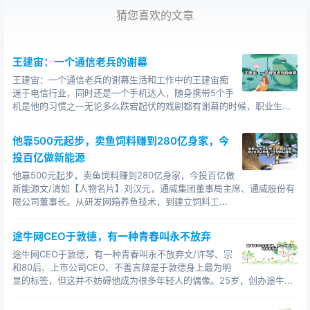
的旧货船，这艘船已经使用了28年，排水量也只有8200
猜您喜欢的文章
吨。包玉刚看着这艘小山一样的旧船，却像得了稀世珍宝
一样，请人将它整修油漆一新，并且取名为“金安号”。他
王建宙：一个通信老兵的谢幕
说，这个名字，象征着他对经营航运业的设想和构思：“金”
王建宙：一个通信老兵的谢幕生活和工作中的王建宙痴
字表示要赚钱，而“安”字表示要稳中求胜。 当“金安号”
迷于电信行业，同时还是一个手机达人，随身携带5个手
从英国驶向香港，途经印度洋的时候，包玉刚已经办好了
机是他的习惯之一无论多么跌宕起伏的戏剧都有谢幕的时候，职业生...
两件事，一是成立了“环球航运集团有限公司”，二是与日本
一家船舶公司谈妥，将“金安号”转租给这家公司，从印度运
他靠500元起步，卖鱼饲料赚到280亿身家，今
煤到日本。包兆龙看着儿子坐在香港的沙发中，就安排好
投百亿做新能源
了这一切，也不能不佩服儿子的能耐。这艘他还没见过模
他靠500元起步，卖鱼饲料赚到280亿身家，今投百亿做
样的船，就已经开始为包家赚钱了！ 当时，世界各国
新能源文/清如【人物名片】刘汉元，通威集团董事局主席、通威股份有
限公司董事长。从研发网箱养鱼技术，到建立饲料工...
经营航运业的人，都是采用传统的短期出租方式，也就是
每跑一个航程，就同租用船只的人结算一次。这样不但收
途牛网CEO于敦德，有一种青春叫永不放弃
费标准高，而且随时可以提高运价。闻名世界的希腊船王
途牛网CEO于敦德，有一种青春叫永不放弃文/许琴、宗
奥纳西斯和尼亚可斯，美国船王路德威克，以及老一代香
和80后、上市公司CEO、不善言辞是于敦德身上最为明
港船王董浩云，都是这样做的。可是包玉刚却出人意料地
显的标签，但这并不妨碍他成为很多年轻人的偶像。25岁，创办途牛...
采取了长期出租的经营方式，就是把自己的船，通过订立
合约，为期3年、5年甚至10年地租给别人，租用者按月交