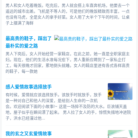
男人和女人吃着晚饭。吃完后，男人就会搭上车直奔机场，他要去一个
遥远的城市出差。飞机是不等人的，可是他们的晚饭精致而丰富，一点
也没有马虎，全是女人的拿手好菜。女人用了大半个下午的时间，让桌
子上摆满了海鲜
最高贵的鞋子，踩出了
最朴实的爱之路
男人下岗后，女人开始经营一家鞋店，在此之前，她一直是全职家庭主
妇。现在，他们的生活水准每况愈下，男人重新应聘到了一家私企打
工，每天很晚才回家，累地倒头就睡。女人的鞋店里进有各式各样高贵
的鞋子，每一款她
感人爱情故事选择放手
有时候，爱情就应该选择放手。该放手时就放手，放手
是一种对自己和他人的深爱，是给别人生命的一次机
会。欢迎阅读下面的小故事!~ 这是一场猝不及防的大水。巨浪铺天盖
地，屋子似乎在瞬间漂了起来。 男人拉了女人的手，惊慌失措地冲进院
子，洪水已经漫过他...
我的玄之又玄爱情故事