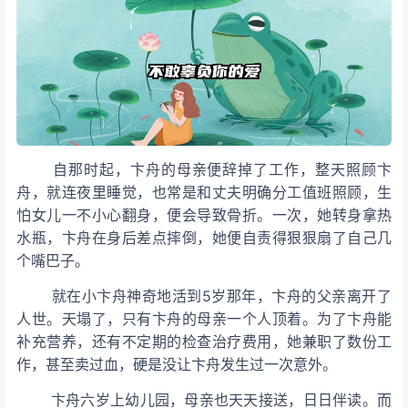
自那时起，卞舟的母亲便辞掉了工作，整天照顾卞
舟，就连夜里睡觉，也常是和丈夫明确分工值班照顾，生
怕女儿一不小心翻身，便会导致骨折。一次，她转身拿热
水瓶，卞舟在身后差点摔倒，她便自责得狠狠扇了自己几
个嘴巴子。
就在小卞舟神奇地活到5岁那年，卞舟的父亲离开了
人世。天塌了，只有卞舟的母亲一个人顶着。为了卞舟能
补充营养，还有不定期的检查治疗费用，她兼职了数份工
作，甚至卖过血，硬是没让卞舟发生过一次意外。
卞舟六岁上幼儿园，母亲也天天接送，日日伴读。而