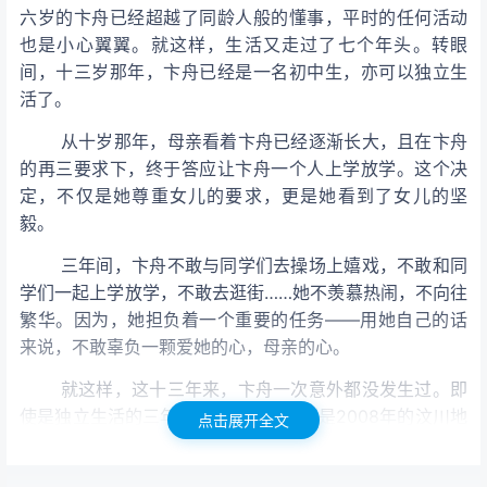
六岁的卞舟已经超越了同龄人般的懂事，平时的任何活动
也是小心翼翼。就这样，生活又走过了七个年头。转眼
间，十三岁那年，卞舟已经是一名初中生，亦可以独立生
活了。
从十岁那年，母亲看着卞舟已经逐渐长大，且在卞舟
的再三要求下，终于答应让卞舟一个人上学放学。这个决
定，不仅是她尊重女儿的要求，更是她看到了女儿的坚
毅。
三年间，卞舟不敢与同学们去操场上嬉戏，不敢和同
学们一起上学放学，不敢去逛街……她不羡慕热闹，不向往
繁华。因为，她担负着一个重要的任务——用她自己的话
来说，不敢辜负一颗爱她的心，母亲的心。
就这样，这十三年来，卞舟一次意外都没发生过。即
使是独立生活的三年间，亦如是。特别是2008年的汶川地
点击展开全文
震，当很多同学慌张地冲出教室，唯有卞舟，异常平静地
慢步走出了教室，轻轻下了楼梯，缓缓来到了操场上。很