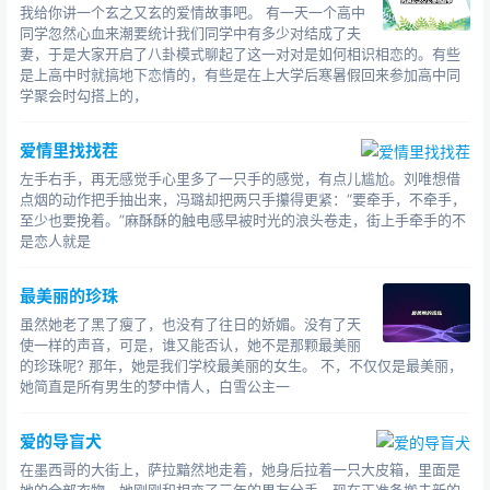
我给你讲一个玄之又玄的爱情故事吧。 有一天一个高中
同学忽然心血来潮要统计我们同学中有多少对结成了夫
妻，于是大家开启了八卦模式聊起了这一对对是如何相识相恋的。有些
是上高中时就搞地下恋情的，有些是在上大学后寒暑假回来参加高中同
学聚会时勾搭上的，
爱情里找找茬
左手右手，再无感觉手心里多了一只手的感觉，有点儿尴尬。刘唯想借
点烟的动作把手抽出来，冯璐却把两只手攥得更紧：“要牵手，不牵手，
至少也要挽着。”麻酥酥的触电感早被时光的浪头卷走，街上手牵手的不
是恋人就是
最美丽的珍珠
虽然她老了黑了瘦了，也没有了往日的娇媚。没有了天
使一样的声音，可是，谁又能否认，她不是那颗最美丽
的珍珠呢? 那年，她是我们学校最美丽的女生。 不，不仅仅是最美丽，
她简直是所有男生的梦中情人，白雪公主一
爱的导盲犬
在墨西哥的大街上，萨拉黯然地走着，她身后拉着一只大皮箱，里面是