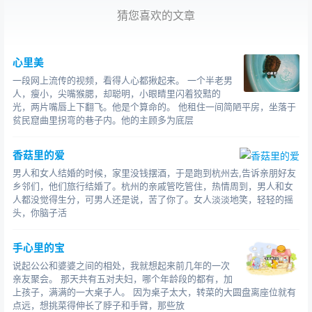
多了解卞舟故事的人，都说这是奇迹——难为这样一个小
猜您喜欢的文章
女孩，能天天时时的如此小心翼翼。很难想象，这得将神
经绷到什么样的高度？
心里美
今年的春天，意外却发生了。卞舟因为重度摔倒，病
一段网上流传的视频，看得人心都揪起来。 一个半老男
情再度严重起来。很多人都奇怪，十几年的生活，卞舟神
人，瘦小，尖嘴猴腮，却聪明，小眼睛里闪着狡黠的
经高度绷紧，炼就了即使泰山崩于前亦面不改色的“本领”，
光，两片嘴唇上下翻飞。他是个算命的。 他租住一间简陋平房，坐落于
而且这种“本领”已经成为“本能”，那么，这次卞舟怎会“马
贫民窟曲里拐弯的巷子内。他的主顾多为底层
失前蹄”？
香菇里的爱
原来，那天是卞舟的生日，母亲买了个生日蛋糕，就
男人和女人结婚的时候，家里没钱摆酒，于是跑到杭州去,告诉亲朋好友
在过马路时，被一辆疾驰而来的车快要撞上，卞舟立马飞
乡邻们，他们旅行结婚了。杭州的亲戚管吃管住，热情周到，男人和女
奔了过去，将母亲拉住。车辆距离她们的衣角竟只有毫厘
人都没觉得生分，可男人还是说，苦了你了。女人淡淡地笑，轻轻的摇
头，你脑子活
之差，危险至极。而卞舟，也因为剧烈的行动跌倒在地
上。
手心里的宝
有人问过卞舟：“这么多年来，别人都说你炼就了无论
说起公公和婆婆之间的相处，我就想起来前几年的一次
什么事情发生都会想到自己身体的本能，这次，为何连想
亲友聚会。 那天共有五对夫妇，哪个年龄段的都有，加
上孩子，满满的一大桌子人。 因为桌子太大，转菜的大圆盘离座位就有
都没想就扑了上去？”
点远，想挑菜得伸长了脖子和手臂，那些放