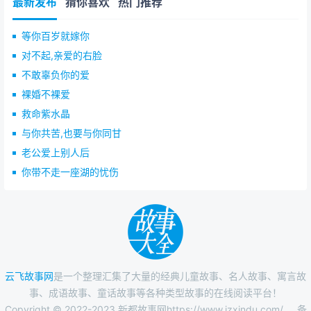
最新发布
猜你喜欢
热门推荐
等你百岁就嫁你
对不起,亲爱的右脸
不敢辜负你的爱
裸婚不裸爱
救命紫水晶
与你共苦,也要与你同甘
老公爱上别人后
你带不走一座湖的忧伤
云飞故事网
是一个整理汇集了大量的经典儿童故事、名人故事、寓言故
事、成语故事、童话故事等各种类型故事的在线阅读平台！
Copyright © 2022-2023 新都故事网https://www.jzxindu.com/
备