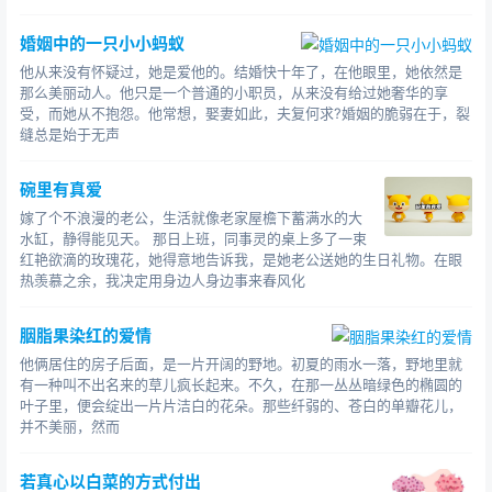
婚姻中的一只小小蚂蚁
他从来没有怀疑过，她是爱他的。结婚快十年了，在他眼里，她依然是
那么美丽动人。他只是一个普通的小职员，从来没有给过她奢华的享
受，而她从不抱怨。他常想，娶妻如此，夫复何求?婚姻的脆弱在于，裂
缝总是始于无声
碗里有真爱
嫁了个不浪漫的老公，生活就像老家屋檐下蓄满水的大
水缸，静得能见天。 那日上班，同事灵的桌上多了一束
红艳欲滴的玫瑰花，她得意地告诉我，是她老公送她的生日礼物。在眼
热羡慕之余，我决定用身边人身边事来春风化
胭脂果染红的爱情
他俩居住的房子后面，是一片开阔的野地。初夏的雨水一落，野地里就
有一种叫不出名来的草儿疯长起来。不久，在那一丛丛暗绿色的椭圆的
叶子里，便会绽出一片片洁白的花朵。那些纤弱的、苍白的单瓣花儿，
并不美丽，然而
若真心以白菜的方式付出