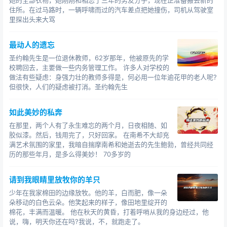
她的全部衣物，她刚刚和相恋了三年的男友分手，现在正准备搬去新的
住所。在过马路时，一辆呼啸而过的汽车差点把她撞伤，司机从驾驶室
里探出头来大骂
最动人的遗忘
圣约翰先生是一位退休教师，62岁那年，他被原先的学
校聘回去，主要做一些内务管理工作。 许多人对学校的
做法有些疑虑：身强力壮的教师多得是，何必用一位年逾花甲的老人呢?
但很快，人们的疑虑被打消。圣约翰先生
如此美妙的私奔
在那里，两个人有了永生难忘的两个月，日夜相随、如
胶似漆。然后，钱用完了，只好回家。 在南希不大却充
满艺术氛围的家里，我暗自揣摩南希和她逝去的先生鲍勃，曾经共同经
历的那些年月，是多么得美妙！ 70多岁的
请到我眼睛里放牧你的羊只
少年在我家棉田的边缘放牧。他的羊，白而肥，像一朵
朵移动的白色云朵。他笑起来的样子，像田地里绽开的
棉花，丰满而温暖。 他在秋天的黄昏，打着呼哨从我的身边经过，他
说，嗨，明天你还在吗?我说，不，就跑走了。