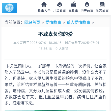
故事大全
儿童故事
鬼故事
历史故事
励志故事
当前位置：
网站首页
>
爱情故事
>
感人爱情故事
>
不敢辜负你的爱
本文发表于2025-07-01 18:36:16
最后修改于2025-07-01
18:36:16
0
人浏览
卞舟是四川人。一岁那年，卞舟偶然的一次摔倒，让全家
陷入了愁云中。本以为只是很普通的摔倒，没什么大不了
的，但很快，家人便从医生凝重的脸色中预感出了不祥。
果然，诊断结果栏里赫然写着——严重骨质脆弱、关节松
弛。这种病，又分为儿童型和成人型：迟发者病情较轻，
多数都会活下来；但儿童型且早发者，病情往往严重许
多，很难活下来。