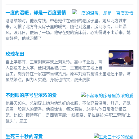
卞舟这样回答：“我那么小心翼翼地保护自己，是我一
一度的温暖，却是一百度爱情
直不敢辜负母亲疼我爱我的那颗心。对于我来说，我因母
亲而生，亦可以为母亲而死，因为，我一直是活在她的爱
刚刚结婚时，他没有钱，带着她住在破旧的老房子里。她从北方城市
来，习惯了北方冬天房子里的暖气，随他到这里，房间冰冷，四处漏
之中。”
风，没几日，便病了一场。他守在她的病床前，心疼得说不出话来。她
病好后，他就习惯了
更新了最新的故事：不敢辜负你的爱
更多故事文章请登录云飞故事网：http://www.yunfei8.cn
玫瑰花田
自上学那阵，王宝刚就喜欢上刘秀玲。高中毕业后，两
人都没考上大学，便同到县城打工，王宝刚在工地上当
瓦工，刘秀铃在一家超市当理货员。原本刘秀铃觉得王宝刚还不错，嘴
虽然笨点，但为人实诚，身板也结实，虎头虎脑
不起眼的序号里浓浓的爱
他每天起床，总能穿上她为他洗好的衣服，不仅穿着温暖、舒适，还飘
逸着一股迷人的清香。他很惊诧，每次着装，总能与他日常活动相匹
配，比如：接待客户，是西装革履;一线视察，是拉链衫;与职工劳动“上
镜头”，是工
生死三十秒的深爱