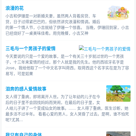
浪漫的花
小吉和伊珊是一对新婚夫妻，虽然两人背着房贷、车
贷，日子过得紧巴巴的，但依然讲究浪漫和情调。婚后
的第一个情人节，小吉就给了伊珊一个惊喜。 当晚，伊珊回到家，小吉
已经烧好了一桌美味佳肴。用完晚餐，小吉又神
三毛与一个男孩子的爱情
今天要说的只是一个爱的故事，是一个有关三十岁就过世的一个男孩
子，十三年来爱情的经过，那个人就是我的先生。他的西班牙名字是
Jose，我给他取了一个中文名字叫荷西，取荷西这个名字实在是为了容
易写，可是如果
泪奔的感人爱情故事
女人得了重病，即将离开人世。为了让年幼的儿子在今
后的日子里不会因找妈妈而哭闹，在最后的日子里，女
人给儿子讲了一个变成仙女的故事。...... 女人得了重病，医生诊断，她
最多活不过半年。 看着心爱的男人，女人哭昏了过去。是啊，谁不怕死
呢?尤其...
我只有自己的身体