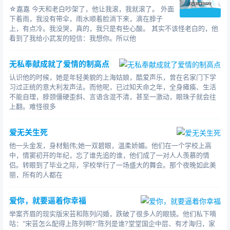
☆嘉嘉 今天和老白吵架了，他让我滚，我就滚了。 外面
下着雨，我没有带伞，雨水顺着脸淌下来，滴在脖子
上，有点冷。我没哭，真的，我只是有些心酸。 其实不该怪老白的，他
看到了我给小武发的短信：我想你。所以他
无私奉献成就了爱情的制高点
认识他的时候，她是年轻美貌的上海姑娘，酷爱声乐，曾在名家门下学
习过正统的意大利发声法。而他呢，已过知天命之年，全身瘫痪、生活
不能自理，脖颈僵硬歪斜、言语含混不清，甚至一激动，眼珠子就会往
上翻。难怪很多
爱无关生死
他一头金发，身材魁伟;她一双碧眼，温柔娇媚。他们在一个学校上高
中，情窦初开的年纪，忘了谁先追的谁，他们成了一对人人羡慕的情
侣。转眼到了毕业之际，学校举行了一场盛大的舞会。那个夜晚如此美
丽，所有的人都在
爱你，就要逼着你幸福
举案齐眉的现实版宋芸和陈列闪婚，跌破了很多人的眼镜。他们私下嘀
咕：“宋芸怎么配得上陈列啊?”陈列是谁?堂堂国企中层、有才海归，家