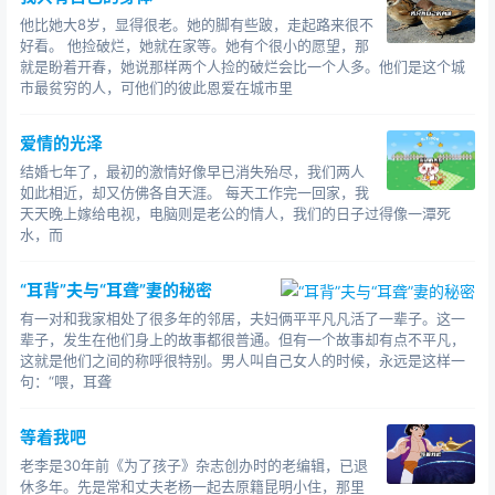
他比她大8岁，显得很老。她的脚有些跛，走起路来很不
好看。 他捡破烂，她就在家等。她有个很小的愿望，那
就是盼着开春，她说那样两个人捡的破烂会比一个人多。他们是这个城
市最贫穷的人，可他们的彼此恩爱在城市里
爱情的光泽
结婚七年了，最初的激情好像早已消失殆尽，我们两人
如此相近，却又仿佛各自天涯。 每天工作完一回家，我
天天晚上嫁给电视，电脑则是老公的情人，我们的日子过得像一潭死
水，而
“耳背”夫与“耳聋”妻的秘密
有一对和我家相处了很多年的邻居，夫妇俩平平凡凡活了一辈子。这一
辈子，发生在他们身上的故事都很普通。但有一个故事却有点不平凡，
这就是他们之间的称呼很特别。男人叫自己女人的时候，永远是这样一
句：“喂，耳聋
等着我吧
老李是30年前《为了孩子》杂志创办时的老编辑，已退
休多年。先是常和丈夫老杨一起去原籍昆明小住，那里