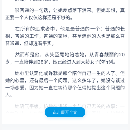
很普通的一句话，让她差点落下泪来。但她却想，真
正爱一个人仅仅这样还是不够的。
在所有的追求者中，他是最普通的一个：普通的长
相，普通的工作，普通的家境，甚至连他的人也是那么普
普通通，但却透着平实。
然而却是他，从头至尾地陪着她，从青春靓丽的20
岁，一直陪伴到28岁，她已经进入到大龄女子的行列。
她心里认定他或许就是那个陪伴自己一生的人了。但
她的心里，还有最后一个问题。这么多年了，她没有谈过
一场恋爱，因为她一直在等待那个值得她提出这个问题的
人。
她语气平缓，仿佛在讲述一个与自己无关的故事：一
点击展开全文
个女孩儿，在16岁那年，水库边，遇到了歹徒。在她拼命
的反抗中，那个歹徒指着水库，对她说，要么跳下去，要
么顺从我。在生命和耻辱的选择中，女孩儿最终选择了耻