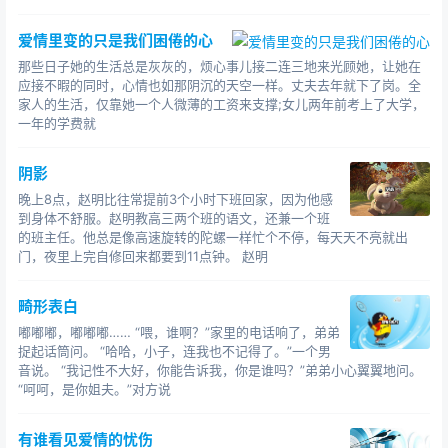
更新了最新的故事：请为我选择生命
更多故事文章请登录云飞故事网：http://www.yunfei8.cn
爱情里变的只是我们困倦的心
那些日子她的生活总是灰灰的，烦心事儿接二连三地来光顾她，让她在
应接不暇的同时，心情也如那阴沉的天空一样。丈夫去年就下了岗。全
家人的生活，仅靠她一个人微薄的工资来支撑;女儿两年前考上了大学，
一年的学费就
阴影
晚上8点，赵明比往常提前3个小时下班回家，因为他感
到身体不舒服。赵明教高三两个班的语文，还兼一个班
的班主任。他总是像高速旋转的陀螺一样忙个不停，每天天不亮就出
门，夜里上完自修回来都要到11点钟。 赵明
畸形表白
嘟嘟嘟，嘟嘟嘟…… “喂，谁啊？”家里的电话响了，弟弟
捉起话筒问。 “哈哈，小子，连我也不记得了。”一个男
音说。 “我记性不大好，你能告诉我，你是谁吗？”弟弟小心翼翼地问。
“呵呵，是你姐夫。”对方说
有谁看见爱情的忧伤