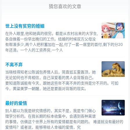
辱。
猜您喜欢的文章
她问他，这个女孩儿的选择正确吗？如果你是她的恋
人，你是希望她跳下去淹死呢，还是接受耻辱呢？他心里
世上没有贫穷的婚姻
已经明白，那个女孩儿就是她了，那一刻他才明白这么多
在外人眼里,他和她真的很穷。都是从农村出来的大学生,
年来她为什么一直拒绝着爱情。她说，你不必急着回答
各自做着一份早出晚归的工作。结婚的时候双方父母没
有帮凑多少,两个人把积蓄加在一起,付了一套一居室的首付,剩下的分20
我，我给你12个小时，明天再回答我吧，如果不愿意不回
年还清。一个人的工资养房,一个人
答也可以。
第二天，他带着一束玫瑰花来了。他说，假如我心爱
不离不弃
的人遇到这种情况，我希望她为了我选择生命。和生命相
当晓枝得知老公陈诚包养情人后，简直如五雷轰顶，她
无论如何也不肯相信，自己深爱着的男人会背叛自己。
比，贞操又算得了什么？我不能容忍我的爱人因为所谓的
要知道陈诚能有今天，跟她这些年不离不弃的支持是分不开的。可如
贞操离我而去，所以请为我选择生命。
今，黄粱美梦一朝醒，她还是要面对背叛的现实。
她扑在他的怀里哭了。这么多年来，她一直质疑当初
最好的爱情
自己的选择是否正确，尤其回想起当时那不堪的一幕。但
别人都以为我是研究情感的，其实不是，我是专门做心
是今天她终于庆幸，她选择了生命。所以她才拥有了这份
理学分析的。在我长期的标本收集中，会遇到各种离谱
世上最美丽的爱情。
的事情，仿佛这个世界上所有的爱情都是有问题的。 难道就没有最好的
爱情吗？或者说，能够带给人幸福的爱情，究