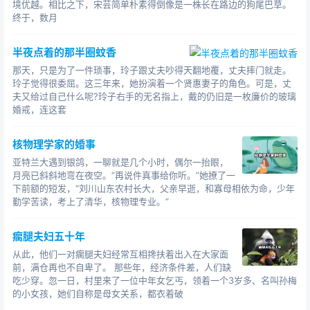
境优越。相比之下，宋芸简单朴素得倒像是一株长在路边的狗尾巴草。
终于，数月
半夜点着的那半圈蚊香
那天，只是为了一件琐事，玲子跟丈夫吵得天翻地覆，丈夫摔门就走。
玲子觉得很委屈。这三年来，她扮演着一个贤惠妻子的角色。可是，丈
夫又给过自己什么呢?玲子右手的无名指上，戴的仍旧是一枚廉价的玻璃
婚戒，连这套
核物理学家的婚事
亚特兰大遇到银鸽，一聊就是几个小时，偶尔一抬眼，
月亮已斜斜地弯在夜空。“再说件真事给你听。”她撩了一
下前额的短发，“刘川山东农村长大，父亲早逝，和寡母相依为命，少年
勤学苦读，考上了清华，核物理专业。”
瘸腿夫妇五十年
从此，他们一对瘸腿夫妇经常互相搀扶着出入在大家面
前，满仓再也不自卑了。 那些年，经济条件差，人们缺
吃少穿。忽一日，村里来了一位中年女乞丐，领着一个3岁多、名叫孙梅
的小女孩，她们自称是母女关系，都衣着破