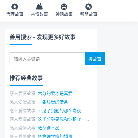
哲理故事
亲情故事
神话故事
智慧故事
善用搜索
- 发现更多好故事
推荐经典故事
感人爱情故事
六分的爱才是真爱
感人爱情故事
一张珍贵的借条
感人爱情故事
不见了钥匙的那个寒夜
感人爱情故事
这半分钟是我和你相守一辈子的理由
感人爱情故事
救命紫水晶
感人爱情故事
核物理学家的婚事