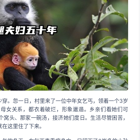
穿。忽一日，村里来了一位中年女乞丐，领着一个3岁
是母女关系，都衣着破烂，形象邋遢。乡亲们看她们可
个窝头、那家一碗汤，接济她们度日。生活尽管困苦，
就在这里住了下来。