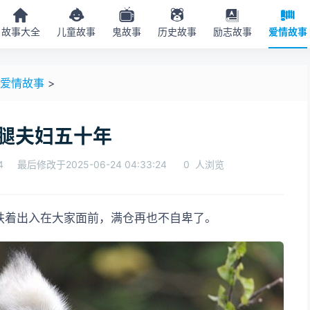
故事大全
儿童故事
鬼故事
历史故事
励志故事
爱情故事
爱情故事
>
腿夫妇五十年
4
最后修改于2025-06-24 04:33:24
0
人浏览
扶着出入在大家面前，满仓再也不自卑了。