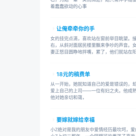
着蠢蠢欲动的心事
让俺牵牵你的手
女的挂完点滴，喜欢站在窗前举目眺望。
右，从斜对面居民楼里飘来争吵的声音。
妻正怒目圆睁地拌嘴，累了，他们就站在
18元的稿费单
从一开始，她就知道自己的爱是错误的，
爱上自己的上司——一位有妇之夫。他成
他对她亲切和蔼，
要嫁就嫁给幸福
小Z绝对是我的朋友中爱情经历最坎坷，爱