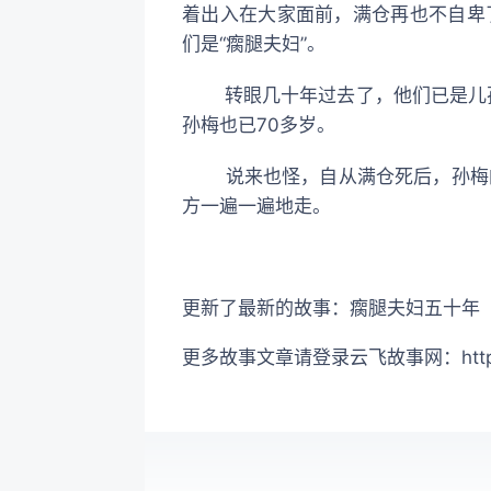
着出入在大家面前，满仓再也不自卑
们是“瘸腿夫妇”。
转眼几十年过去了，他们已是儿孙
孙梅也已70多岁。
说来也怪，自从满仓死后，孙梅的
方一遍一遍地走。
更新了最新的故事：瘸腿夫妇五十年
更多故事文章请登录云飞故事网：http://w