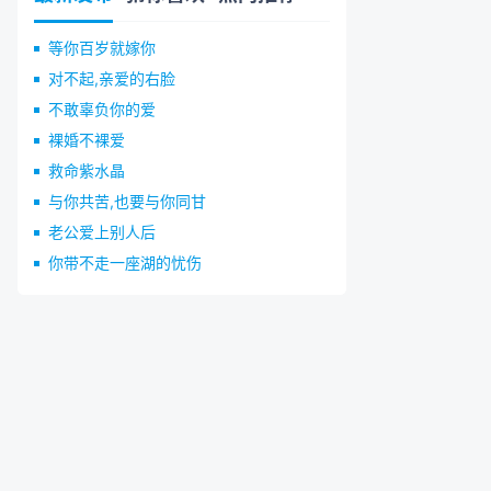
等你百岁就嫁你
对不起,亲爱的右脸
不敢辜负你的爱
裸婚不裸爱
救命紫水晶
与你共苦,也要与你同甘
老公爱上别人后
你带不走一座湖的忧伤