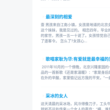
最深刻的相爱
壹 男孩来自江南小镇，女孩是地道的北京
这个妹妹，我是见过的。 相恋四年，毕业
的家世，男孩一五一十说了。女孩惊觉自
了逐客令。 怎么了?女孩心...
歌唱家耿为华:有爱就是最幸福的
2011年10月的一个傍晚，北京兴隆家园
品的一首新歌《还是家温暖》：“家是身后
在外的辛酸，家里惦记远方我的平安。”一
采冰的女人
这天清晨的采冰场，风冷得像刀子，工头
就听不远处传來一个女人的声音：“喂，谁