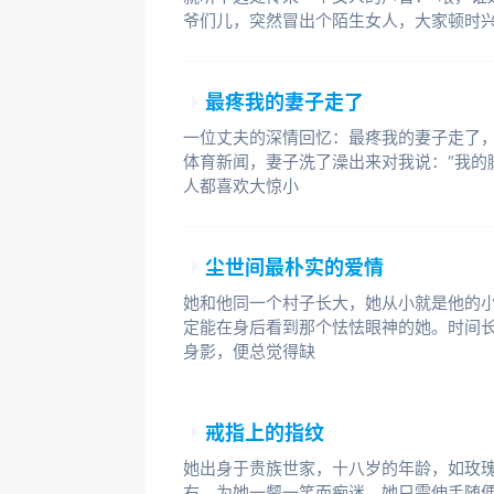
爷们儿，突然冒出个陌生女人，大家顿时
最疼我的妻子走了
一位丈夫的深情回忆：最疼我的妻子走了，
体育新闻，妻子洗了澡出来对我说：“我的
人都喜欢大惊小
尘世间最朴实的爱情
她和他同一个村子长大，她从小就是他的
定能在身后看到那个怯怯眼神的她。时间
身影，便总觉得缺
戒指上的指纹
她出身于贵族世家，十八岁的年龄，如玫
右，为她一颦一笑而痴迷，她只需伸手随