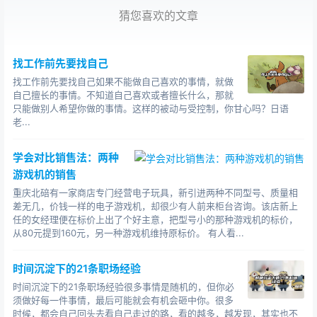
们什么？在做重大决策时千万不要随大流。有时要躲开所
猜您喜欢的文章
谓的常识，才能找准适合自己的应对策略。
7. 与不确定感和平共处。在开始人生新阶段的相当长
找工作前先要找自己
时间里，不确定感会如影随形，你可能因此战战兢兢、莫
找工作前先要找自己如果不能做自己喜欢的事情，就做
名焦虑。告诉自己，不安不是因为你做错了什么，而是因
自己擅长的事情。不知道自己喜欢或者擅长什么，那就
为你正在学习新东西。
只能做别人希望你做的事情。这样的被动与受控制，你甘心吗？日语
老...
8. 多说"真的吗？"。生活中的急转身还会招来来自周
围的压力，特别是对那些自认为不太如意的人，你的升迁
学会对比销售法：两种
和进步让他们深受打击，于是会列出新环境中可能遇到的
游戏机的销售
种种困难，看似关心实则想吓退你。这时说句"真的
重庆北碚有一家商店专门经营电子玩具，新引进两种不同型号、质量相
差无几，价钱一样的电子游戏机，却很少有人前来柜台咨询。该店新上
吗？"或"是吗？"与这些划清界限吧。
任的女经理便在标价上出了个好主意，把型号小的那种游戏机的标价，
从80元提到160元，另一种游戏机维持原标价。 有人看...
推荐阅读：[职场励志：您具备成功的基因吗] [职场励志：
逆境及挫折是人生一大课堂]
时间沉淀下的21条职场经验
时间沉淀下的21条职场经验很多事情是随机的，但你必
须做好每一件事情，最后可能就会有机会砸中你。很多
时候，都会自己回头去看自己走过的路，看的越多，越发现，其实也不