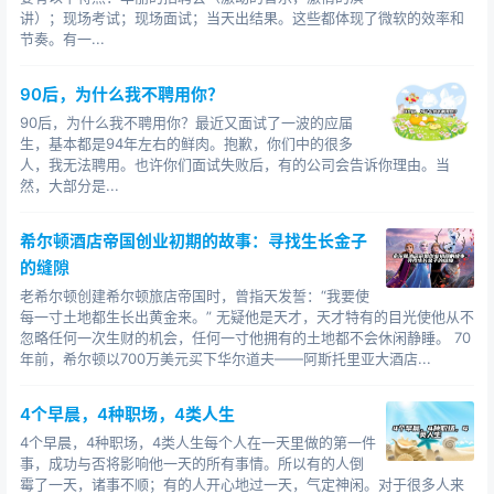
讲）；现场考试；现场面试；当天出结果。这些都体现了微软的效率和
节奏。有一...
90后，为什么我不聘用你？
90后，为什么我不聘用你？最近又面试了一波的应届
生，基本都是94年左右的鲜肉。抱歉，你们中的很多
人，我无法聘用。也许你们面试失败后，有的公司会告诉你理由。当
然，大部分是...
希尔顿酒店帝国创业初期的故事：寻找生长金子
的缝隙
老希尔顿创建希尔顿旅店帝国时，曾指天发誓：“我要使
每一寸土地都生长出黄金来。” 无疑他是天才，天才特有的目光使他从不
忽略任何一次生财的机会，任何一寸他拥有的土地都不会休闲静睡。 70
年前，希尔顿以700万美元买下华尔道夫——阿斯托里亚大酒店...
4个早晨，4种职场，4类人生
4个早晨，4种职场，4类人生每个人在一天里做的第一件
事，成功与否将影响他一天的所有事情。所以有的人倒
霉了一天，诸事不顺；有的人开心地过一天，气定神闲。对于很多人来