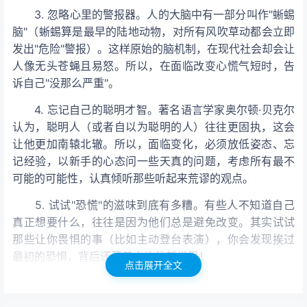
3. 忽略心里的警报器。人的大脑中有一部分叫作"蜥蜴
脑"（蜥蜴算是最早的陆地动物，对所有风吹草动都会立即
发出"危险"警报）。这样原始的脑机制，在现代社会却会让
人像无头苍蝇且易怒。所以，在面临改变心慌气短时，告
诉自己"没那么严重"。
4. 忘记自己的聪明才智。著名语言学家奥尔顿·贝克尔
认为，聪明人（或者自以为聪明的人）往往更固执，这会
让他更加南辕北辙。所以，面临变化，必须放低姿态、忘
记经验，以新手的心态问一些天真的问题，考虑所有最不
可能的可能性，认真倾听那些听起来荒谬的观点。
5. 试试"恐慌"的滋味到底有多糟。有些人不知道自己
真正想要什么，往往是因为他们总是避免改变。其实试试
那些让你畏惧的事（比如主动登台表演），你会发现挨过
最初的恐惧，背后还藏着大片的新世界！
点击展开全文
6. 质疑常识。前几年，每个人都说学个MBA满地都是
工作；这几年，大家又都说MBA学位不值一钱。这告诉我