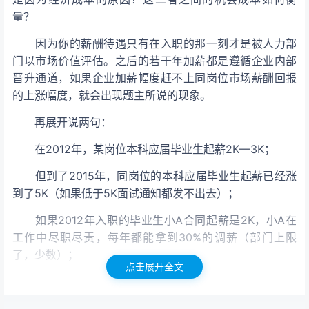
量？
因为你的薪酬待遇只有在入职的那一刻才是被人力部
门以市场价值评估。之后的若干年加薪都是遵循企业内部
晋升通道，如果企业加薪幅度赶不上同岗位市场薪酬回报
的上涨幅度，就会出现题主所说的现象。
再展开说两句：
在2012年，某岗位本科应届毕业生起薪2K—3K；
但到了2015年，同岗位的本科应届毕业生起薪已经涨
到了5K（如果低于5K面试通知都发不出去）；
如果2012年入职的毕业生小A合同起薪是2K，小A在
工作中尽职尽责，每年都能拿到30%的调薪（部门上限
了，少数）；
点击展开全文
那么3年后，小A的薪酬是4394/月
（2000*1.3*1.3*1.3），他已具备三年工作经验；