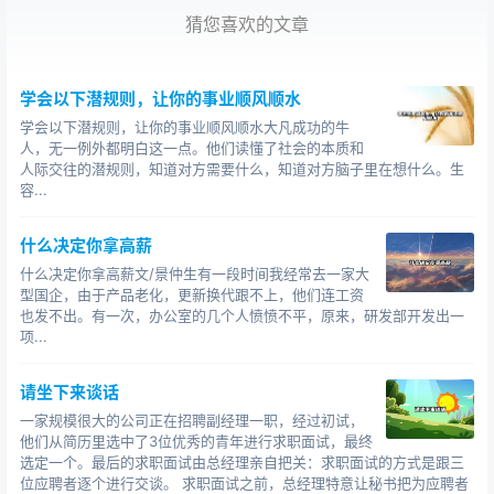
猜您喜欢的文章
同时，新入职的员工小B是应届毕业生，起薪5K。
小A不想走，部门领导也舍不得放，但部门领导能争取
到的调薪上限已经是30%；
学会以下潜规则，让你的事业顺风顺水
学会以下潜规则，让你的事业顺风顺水大凡成功的牛
小A跳槽的话作为3年熟练员工起薪8K，有管理经验还
人，无一例外都明白这一点。他们读懂了社会的本质和
可以再上浮，这些信息对各方都是公开的，不存在信息不
人际交往的潜规则，知道对方需要什么，知道对方脑子里在想什么。生
容...
对称；
但是，部门领导想将小A的薪酬从5K提升到8K将会面
什么决定你拿高薪
对千山万水甚至要高层特批，而外面招一个与小A同资历甚
什么决定你拿高薪文/景仲生有一段时间我经常去一家大
至不如小A的人，只要提一个招聘需求就好；
型国企，由于产品老化，更新换代跟不上，他们连工资
也发不出。有一次，办公室的几个人愤愤不平，原来，研发部开发出一
最终，小A还是走了，虽然部门领导极力挽留，但30%
项...
是越不过的坎儿；
请坐下来谈话
之后，小C入职了，三年工作经验，虽然能力不如小
一家规模很大的公司正在招聘副经理一职，经过初试，
A，但起薪8K，市场价，童叟无欺；
他们从简历里选中了3位优秀的青年进行求职面试，最终
选定一个。最后的求职面试由总经理亲自把关：求职面试的方式是跟三
小A也成了下一家公司的小C，起薪更高。
位应聘者逐个进行交谈。 求职面试之前，总经理特意让秘书把为应聘者