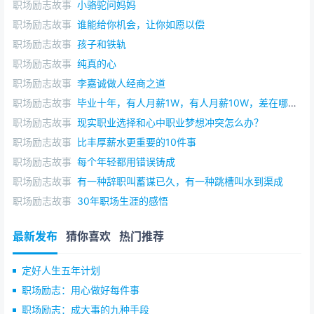
职场励志故事
小骆驼问妈妈
职场励志故事
谁能给你机会，让你如愿以偿
职场励志故事
孩子和铁轨
职场励志故事
纯真的心
职场励志故事
李嘉诚做人经商之道
职场励志故事
毕业十年，有人月薪1W，有人月薪10W，差在哪里？
职场励志故事
现实职业选择和心中职业梦想冲突怎么办？
职场励志故事
比丰厚薪水更重要的10件事
职场励志故事
每个年轻都用错误铸成
职场励志故事
有一种辞职叫蓄谋已久，有一种跳槽叫水到渠成
职场励志故事
30年职场生涯的感悟
最新发布
猜你喜欢
热门推荐
定好人生五年计划
职场励志：用心做好每件事
职场励志：成大事的九种手段