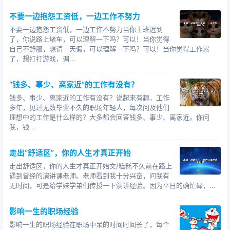
构成是由同行业该岗位的薪资水平及整个公司的薪资制度
决定的，在同岗位原本薪资水平的基础上微调取决于你在
不要一边抱怨工资低，一边工作不努力
入职面试时的发挥及boss对你的预期期望值。
不要一边抱怨工资低，一边工作不努力当你上班迟到
了，你说路上堵车，可以理解一下吗？可以！当你觉得
2、入职时公司一般会和员工签署薪资保密协议，可在
自己不舒服，想请一天假，可以理解一下吗？可以！当你觉得工作累
了，想打打游戏，调...
实操过程中，哪个岗位多少薪水在公司里只是大家心里都
有数但是不能公开的秘密罢了。
“钱多、事少、离家近”的工作有没有？
3、每个人现在所拿的薪水水平一定会低于你目前真正
钱多、事少、离家近的工作有没有？说起来有趣，工作
所值的“价格”，不然在试用期的时候，公司就可以以各种理
多年，见过无数毕业不久的职场年轻人，每次问及他们
理想中的工作是什么样的？大多都会回答钱多、事少、离家近。你问
由pass你。
我，钱...
那么这个问题的答案就是：
走出“舒适区”，你的人生才真正开始
1、新老板对你的面试比较满意，对你的期望值高的情
走出舒适区，你的人生才真正开始文/糕糕不久前在路上
况下，可以给到你目前较为满意的薪资水平。
遇到曾经的演讲课老师。老师看到我十分兴奋，问我有
无时间，可是给学妹学弟们传授一下演讲经验。因为平日的确忙碌，...
2、如果有一个人因为薪资问题提出加薪申请boss同
意了，一定还会有第二个第三个第N个员工来向你提出加
影响一生的职场经验
薪，这个时候对于一个企业来说面临的就不是怎么留住某
影响一生的职场经验在职场中呆的时间时间长了，每个