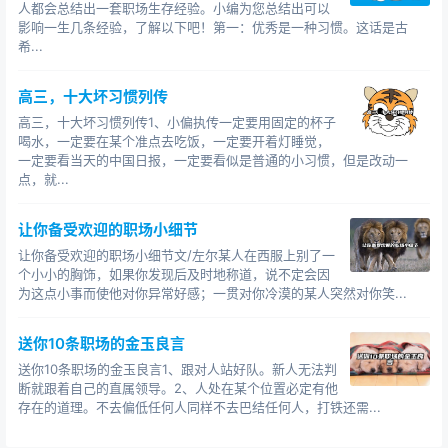
一个员工的问题了。
人都会总结出一套职场生存经验。小编为您总结出可以
影响一生几条经验，了解以下吧！第一：优秀是一种习惯。这话是古
3、一个企业中80%的员工都会对现在所拿的薪资不满
希...
意，但是70%的人都会选择默默接受现环境。
高三，十大坏习惯列传
一个人跳槽的成本是在现工资的基础上上涨20%，低
高三，十大坏习惯列传1、小偏执传一定要用固定的杯子
于这个增长幅度，短时期综合考虑来说，跳槽是令自己处
喝水，一定要在某个准点去吃饭，一定要开着灯睡觉，
于“亏损”状态的一种做法。那句话怎么说的：辞职穷半年，
一定要看当天的中国日报，一定要看似是普通的小习惯，但是改动一
换行穷三年。
点，就...
想跳槽时请综合考虑，毕竟世界很大我想去看看的下
让你备受欢迎的职场小细节
一句是钱包那么小谁都走不了。
让你备受欢迎的职场小细节文/左尔某人在西服上别了一
个小小的胸饰，如果你发现后及时地称道，说不定会因
加薪升迁都无望的七个习惯 职场5种人加薪最快 为何你工
为这点小事而使他对你异常好感；一贯对你冷漠的某人突然对你笑...
作三年仍然没有给你合理加薪？
送你10条职场的金玉良言
送你10条职场的金玉良言1、跟对人站好队。新人无法判
断就跟着自己的直属领导。2、人处在某个位置必定有他
存在的道理。不去偏低任何人同样不去巴结任何人，打铁还需...