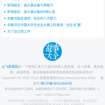
职场励志：成大事必备九种能力
职场励志：成大事必备的9种心态
俞敏洪励志演讲：创业的八大能力
俞敏洪在中国大学生创业大赛上的演讲：创业谈“赢”
为了自己而工作
云飞故事网
是一个整理汇集了大量的经典儿童故事、名人故事、寓言故
事、成语故事、童话故事等各种类型故事的在线阅读平台！
Copyright © 2022-2023 新都故事网https://www.jzxindu.com/
备
案号:
鄂ICP备18002866号
部分内容来源于互联网，如果转载侵犯了您的权利，请联系我们及时删除。E-
mail：32081037@qq.com
车轮与方向盘
日本民间故事大全：一寸法师
猫的神话故事，绝对没听过
三国乱世中最彻底的宅男
那对盲人夫妇
大战薛东河