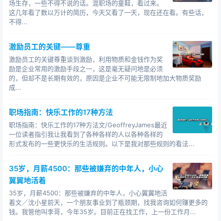
场生存，一些不得不说的话。混职场的童鞋，看过来。
尤其是办公室政治气氛浓郁的大公司，你的本事是次
这几年看了数以万计的简历，今天又看了一天，现在还在看。有些话，
不得...
要的，你的站队才是主要的。如果是人浮于事的那种公
司，对HR而言，你加不加薪管我屁事？跳槽走人很正常，
激励员工的关键——尊重
最多一个exit interview，找老板大幅加薪那才是麻烦事，
多一事不如少一事。
激励员工的关键尊重谈到激励，利用物质和金钱作为奖
励是企业常用的激励手段之一，这是毫无疑问地是必须
的，但却不是长期有效的，原因是企业不可能无限制地加大物质奖励
第五、给你加薪，加多少？
成...
加得比例高了，一旦风声走漏出去，其他员工会眼
红，搞得团队人心不稳，那又何必。搜索微信“销售总监”进
职场指南：快乐工作的17种方法
行添加！更何况，许多公司对升职加薪都有严格的规章，
职场指南：快乐工作的17种方法文/GeoffreyJames最近
一位读者指引我让我看到了各种各样的人以各种各样的
除非你升职，否则在原职上的加薪幅度也有可能是限定
形式发布的一些更快乐的生活规则。以下是我对那些规则的看法...
的，甚至原职的薪水上限都有限制。给你加薪加少了，还
是留不住，加的多了，等于破坏公司的规章。你看，加薪
35岁，月薪4500：那些被嫌弃的中年人，小心
这个事情多麻烦，还不如你走人算了。
翼翼地活着
某业内人则这样分析：
35岁，月薪4500：那些被嫌弃的中年人，小心翼翼地活
着文／沈小星前天，一个朋友事业到了瓶颈期，找我咨询如何赚更多的
1、一个薪资体制健全的公司给到你薪资的水平及薪资
钱。我管他叫李哥，今年35岁。目前正在找工作，上一份工作月...