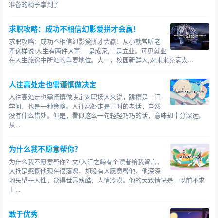
准备的椅子拿到了
以上。
求职攻略：成功不相信幻影爱拼才会赢！
另外，我们换个角度考虑问题：为什么跳槽往往意味
求职攻略：成功不相信幻影爱拼才会赢！从小就常听老
着加薪？
辈这样说:人生有两件大事,一是成家,二是立业。可见就业
在人生旅途中所处的重要地位。大一，校园新鲜人,对未来充满太...
因为你能跳槽，意味着其他公司缺人，需要你这样的
人。你被需要，人家来找你，工资自然就涨。很简单的市
人往高处走也需谨慎做决定
场供求原理。人才流动不是没有阻力，不是单纯的哪里给
人往高处走也需谨慎做决定对职场人来说，跳槽是一门
钱多就去哪里，考虑的方面太多了，要克服阻力，招聘单
学问，也是一种策略。人往高处走是古时的老话，自然
位自然需要加大诱惑，加薪是最简单实际的解决方案。
没有什么错处。但是，看似这么一句轻轻巧巧的话，意味却十分深远。
从...
如果一个人确有价值，为什么在原来的公司没有在薪
水上体现出来？
为什么我不愿意帮你？
薪水被低估的例子数不胜数。有些朋友认为自己只要
为什么我不愿意帮你？文/入江之鲸有个读者给我留言，
大抵是感慨他现在很落魄，却没有人愿意帮他，他深深
有本事，公司一定会给相应的薪水，真是天真幼稚得可
地失望于人性，觉得世界残酷、人情冷漠。他的大致情况是，以前不求
爱。
上...
第一、如果你有价值，公司也不一定依赖于你的价
敢于优秀
值。