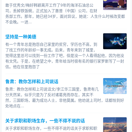
敢于优秀文/梅好韩颖离开工作了9年的海洋石油总公
过分依赖于某个人的价值对公司而言是一种风险，作
司，丢掉铁饭碗，正式加入了惠普（中国）公司，在财
务部工作。那年，她已经34岁，面对异议，她说：人生什么时候改变都
为管理人员我一定会降低这种风险，你一定是可以被替代
不会晚。一进...
的，你又不是乔布斯之于苹果。替换你，公司也许会损失
一点生产力，但完全在可以接受的范围之内。
坚持是一种美德
第二、如果你不提加薪，我也没有理由主动给你加薪
有一个青年总是抱怨自己家里的贫穷，学历也不高，到
了找工作的年龄却一事无成。后来，青年来到了城里，
事实上有许多人不会提加薪，默默地干着，作为老板
觉得这里总可以找到一份工作了吧，但是没一个人看得起他，因为他没
有文凭。于是，在绝望之中，青年给当时很有名的银行家罗斯写了一封
的我不提这茬多好，我主动提这茬，员工都顺坡下驴来给
信。他在信里抱怨了
我提条件，我不是吃饱了撑的？
鲁肃：教你怎样和上司说话
第三、你如果要跳槽，我给你counter offer，这会产
生一个问题
鲁肃：教你怎样和上司说话文/李江华三国里，鲁肃有几
分天然呆，似乎只是为了反衬诸葛亮而存在，其实不
对老板而言你已经有了贰心，我如果聪明点的话就会
然，三国职场，最为成功人士，非他莫属。他劝说上司时，话都恰到好
处地点在...
快点开始找你的替补，免得你尝到了甜头拿加薪当勒索。
第四、HR的任务并非保证每个员工都获得完全公平的
关于求职和职场生存，一些不得不说的话
待遇
关于求职和职场生存，一些不得不说的话关于求职和职