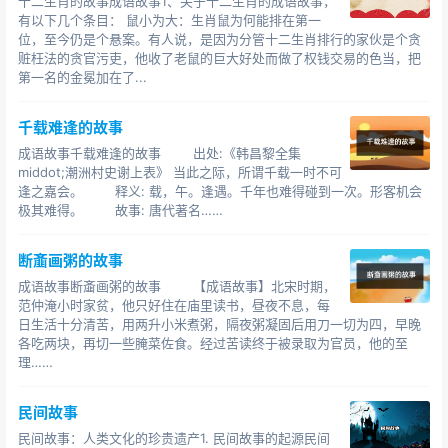
十二生肖的故事成语故事1、关于十二生肖的成语故事，
有以下几个条目： 鼠小为大：生肖鼠为何能排在第一
位，至今仍是个悬案。有人说，是因为分管十二生肖排行的家伙是个贪
赃枉法的贪官污吏，他收了老鼠的巨大好处而做了权钱交易的色当，把
第一名的金冕加在了...
千载难逢的故事
成语故事千载难逢的故事 出处:《韩昌黎全集
middot;潮洲村史谢上表》 当此之际，所谓千载一时不可
逢之嘉会。 释义: 载，午。逢遇。千年也难得碰到一次。形客机会
极其难得。 故事: 唐代著名……
断齑画粥的故事
成语故事断齑画粥的故事 【成语故事】北宋时期，
范仲淹小时家贫，他只好住在庙里读书，昼夜不息，每
日生活十分清苦，用两升小米煮粥，隔夜粥凝固后用刀一切为四，早晚
各吃两块，再切一些腌菜佐食。经过苦读终于被录取为官员，他的至
理……
民间故事
民间故事：人类文化的珍贵遗产1. 民间故事的起源民间