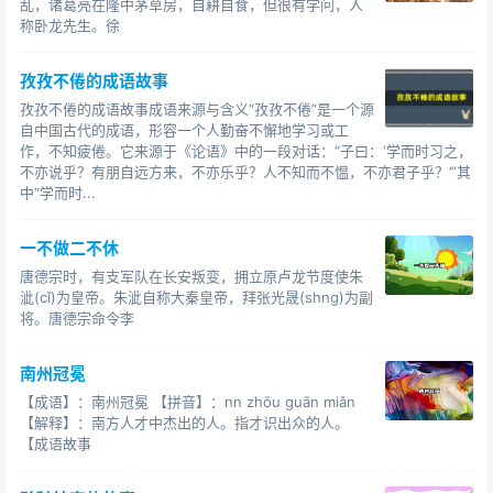
乱，诸葛亮在隆中茅草房，自耕自食，但很有学问，人
称卧龙先生。徐
孜孜不倦的成语故事
孜孜不倦的成语故事成语来源与含义“孜孜不倦”是一个源
自中国古代的成语，形容一个人勤奋不懈地学习或工
作，不知疲倦。它来源于《论语》中的一段对话：“子曰：‘学而时习之，
不亦说乎？有朋自远方来，不亦乐乎？人不知而不愠，不亦君子乎？’”其
中“学而时...
一不做二不休
唐德宗时，有支军队在长安叛变，拥立原卢龙节度使朱
泚(cǐ)为皇帝。朱泚自称大秦皇帝，拜张光晟(shng)为副
将。唐德宗命令李
南州冠冕
【成语】：南州冠冕 【拼音】：nn zhōu guān miǎn
【解释】：南方人才中杰出的人。指才识出众的人。
【成语故事