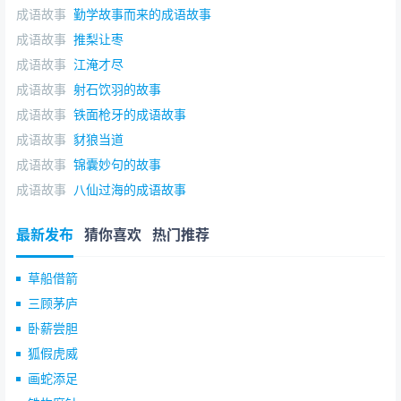
成语故事
勤学故事而来的成语故事
成语故事
推梨让枣
成语故事
江淹才尽
成语故事
射石饮羽的故事
成语故事
铁面枪牙的成语故事
成语故事
豺狼当道
成语故事
锦囊妙句的故事
成语故事
八仙过海的成语故事
最新发布
猜你喜欢
热门推荐
草船借箭
三顾茅庐
卧薪尝胆
狐假虎威
画蛇添足