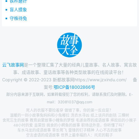
铁杵磨针
盲人摸象
守株待兔
云飞故事网
是一个整理汇集了大量的经典儿童故事、名人故事、寓言故
事、成语故事、童话故事等各种类型故事的在线阅读平台！
Copyright © 2022-2023 新都故事网https://www.jzxindu.com/
备
案号:
鄂ICP备18002866号
部分内容来源于互联网，如果转载侵犯了您的权利，请联系我们及时删除。E-
mail：32081037@qq.com
死人的衣服不要捡着穿
做错了事，你的第一反应是？
温暖的一则小故事兔妈妈和小兔嘟拉
洗衣水寻凶
纸上谈兵的赵括
三棵树
舍死忘生的故事
教育启蒙故事小鲤鱼的梦想
毛遂自荐的成语故事
摔跤后的小猴子
48小时的爱
韭菜饺
挑食的小鳄鱼的故事
职场话外音，你听懂了吗？
车水马龙的成语故事
草长莺飞
雷锋的钉子精神
人心不古的故事
空言虚语的成语故事
世界上最幸福的人：托尼的鞋子