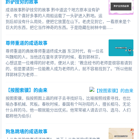
黔驴技穷的故事
成语故事黔驴技穷的故事 黔中道这个地方原本没有驴
子，有个喜好多事的人用船运载了一头驴进入黔地。运
到后却没有什么用处，便把它放置在山下。老虎见到它，一看原来是个
巨大的东西，把它当作神奇的东西。于是隐藏在树林中偷……
尊师重道的成语故事
尊师重道的典故尊师重道终成大器 东汉时代，有一位名
叫魏昭的人，当他还在童年求学的时候，看到郭林宗，
心想这是一位难得的好老师，便对人说：“教念经书的老师是很容易请到
的，但是要请到一位能教人成为老师的人，就不容易找到了。”所以他就
拜郭林宗为老师...
【按图索骥】的由来
按图索骥，指按照图上画的样子去寻找好马，比喻按照线索寻找，也比
喻办事机械、死板。春秋时候，秦国有个叫孙阳的人，擅长相马，无论
什么样的马，他一眼就能分出优劣。他常常被人请去识马、选马，人们
都称他为伯乐(
狗急跳墙的成语故事