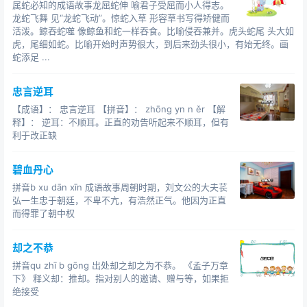
属蛇必知的成语故事龙屈蛇伸 喻君子受屈而小人得志。
龙蛇飞舞 见“龙蛇飞动”。惊蛇入草 形容草书写得矫健而
活泼。鲸吞蛇噬 像鲸鱼和蛇一样吞食。比喻侵吞兼并。虎头蛇尾 头大如
虎，尾细如蛇。比喻开始时声势很大，到后来劲头很小，有始无终。画
蛇添足 ...
忠言逆耳
【成语】： 忠言逆耳 【拼音】： zhōng yn n ěr 【解
释】： 逆耳：不顺耳。正直的劝告听起来不顺耳，但有
利于改正缺
碧血丹心
拼音b xu dān xīn 成语故事周朝时期，刘文公的大夫苌
弘一生忠于朝廷，不卑不亢，有浩然正气。他因为正直
而得罪了朝中权
却之不恭
拼音qu zhī b gōng 出处却之却之为不恭。 《孟子万章
下》 释义却：推却。指对别人的邀请、赠与等，如果拒
绝接受