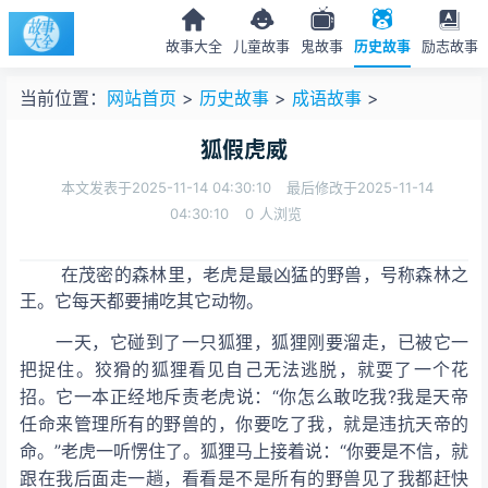
故事大全
儿童故事
鬼故事
历史故事
励志故事
当前位置：
网站首页
>
历史故事
>
成语故事
>
狐假虎威
本文发表于2025-11-14 04:30:10
最后修改于2025-11-14
04:30:10
0
人浏览
在茂密的森林里，老虎是最凶猛的野兽，号称森林之
王。它每天都要捕吃其它动物。
一天，它碰到了一只狐狸，狐狸刚要溜走，已被它一
把捉住。狡猾的狐狸看见自己无法逃脱，就耍了一个花
招。它一本正经地斥责老虎说：“你怎么敢吃我?我是天帝
任命来管理所有的野兽的，你要吃了我，就是违抗天帝的
命。”老虎一听愣住了。狐狸马上接着说：“你要是不信，就
跟在我后面走一趟，看看是不是所有的野兽见了我都赶快