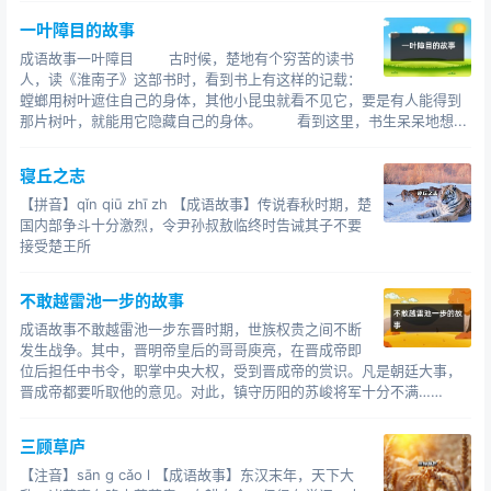
一叶障目的故事
成语故事一叶障目 古时候，楚地有个穷苦的读书
人，读《淮南子》这部书时，看到书上有这样的记载：
螳螂用树叶遮住自己的身体，其他小昆虫就看不见它，要是有人能得到
那片树叶，就能用它隐藏自己的身体。 看到这里，书生呆呆地想...
寝丘之志
【拼音】qǐn qiū zhī zh 【成语故事】传说春秋时期，楚
国内部争斗十分激烈，令尹孙叔敖临终时告诫其子不要
接受楚王所
不敢越雷池一步的故事
成语故事不敢越雷池一步东晋时期，世族权贵之间不断
发生战争。其中，晋明帝皇后的哥哥庾亮，在晋成帝即
位后担任中书令，职掌中央大权，受到晋成帝的赏识。凡是朝廷大事，
晋成帝都要听取他的意见。对此，镇守历阳的苏峻将军十分不满……
三顾草庐
【注音】sān g cǎo l 【成语故事】东汉末年，天下大