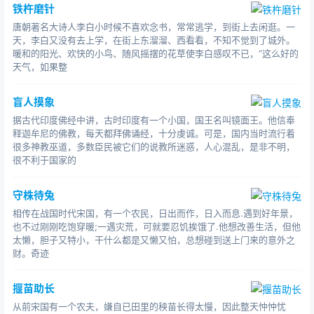
铁杵磨针
唐朝著名大诗人李白小时候不喜欢念书，常常逃学，到街上去闲逛。一
天，李白又没有去上学，在街上东溜溜、西看看，不知不觉到了城外。
暖和的阳光、欢快的小鸟、随风摇摆的花草使李白感叹不已，“这么好的
天气，如果整
盲人摸象
据古代印度佛经中讲，古时印度有一个小国，国王名叫镜面王。他信奉
释迦牟尼的佛教，每天都拜佛诵经，十分虔诚。可是，国内当时流行着
很多神教巫道，多数臣民被它们的说教所迷惑，人心混乱，是非不明，
很不利于国家的
守株待兔
相传在战国时代宋国，有一个农民，日出而作，日入而息.遇到好年景，
也不过刚刚吃饱穿暖;一遇灾荒，可就要忍饥挨饿了.他想改善生活，但他
太懒，胆子又特小，干什么都是又懒又怕，总想碰到送上门来的意外之
财。奇迹
揠苗助长
从前宋国有一个农夫，嫌自已田里的秧苗长得太慢，因此整天忡忡忧