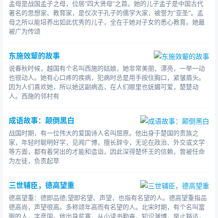
孟母是战国孟子之母，位居“四大贤母”之首。她的儿子孟子是中国古代
著名的思想家、教育家，是仅次于孔子的儒学大家，被誉为“亚圣”。孟
母之所以能培养出如此优秀的儿子，全在于她对子女的悉心教育。她最
被广为传颂
东施效颦的故事
说春秋时候，越国有个名叫西施的姑娘，她非常美丽、漂亮，一举一动
也很动人。她有心口疼的疾病，犯病时总是用手按住胸口，紧皱眉头。
因为人们喜欢她，所以她这副病态，在人们眼里也妩媚可爱，楚楚动
人。西施的邻村有
成语故事：颠倒黑白
战国时期，有一位伟大的爱国诗人名叫屈原。他出身于楚国的贵族之
家，年轻时聪明好学，见闻广博，擅长辞令，无论在政治、外交或文学
等方面，都有着突出的才能和造诣，因此深得楚怀王的信赖，曾被任命
为左徒，负责起草
三世辅臣，德高望重
德高望重：德即品德;望即名望、声望，也指有名望的人。德高望重指品
德高尚，声望很高。多称颂年高而有名望的人。北宋时期，有个名叫富
弼的人，字彦国。他出身贫寒，从小读书勤奋，知识渊博，举止豁达，