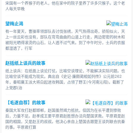
宋国有一个养猴子的老人，他在家中的院子里养了许多只猴子。这个老
人每天早晚
望梅止渴
有一年夏天，曹操率领部队去讨伐张绣，天气热得出奇，骄阳似火，天
上一丝云彩也没有，部队在弯弯曲曲的山道上行走，两边密密的树木和
被阳光晒得滚烫的山石，让人透不过气来。到了中午时分，士兵的衣服
都湿透了，行军
赵括纸上谈兵的故事
纸上谈兵：在纸面上谈论打仗。比喻空谈理论，不能解决实际问题。也
比喻空谈不能成为现实。典出自《史记·廉颇蔺相如列传》公元前262
年，秦昭襄王派大将白起进攻韩国，占领了野王(今河南沁阳)。截断了
上党郡(治
【毛遂自荐】的故事
秦国大军攻打赵都邯郸，赵国虽然竭力抵抗，但因为在长平遭到惨败
后，力量不足。赵孝成王要平原君赵胜想办法向楚国求救。平原君是赵
国的相国，又是赵王的叔叔。他决心亲自上楚国去跟楚王谈判联合抗秦
的事。平原君打算