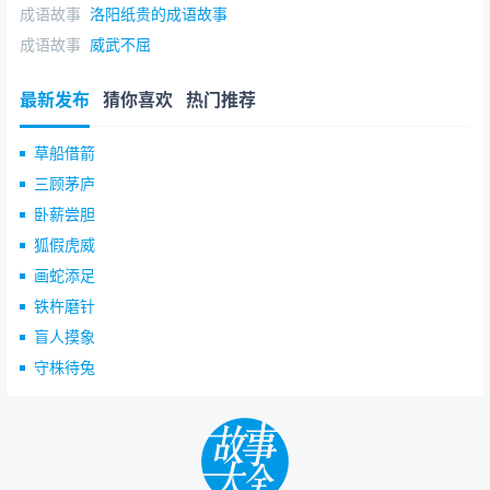
成语故事
洛阳纸贵的成语故事
成语故事
威武不屈
最新发布
猜你喜欢
热门推荐
草船借箭
三顾茅庐
卧薪尝胆
狐假虎威
画蛇添足
铁杵磨针
盲人摸象
守株待兔