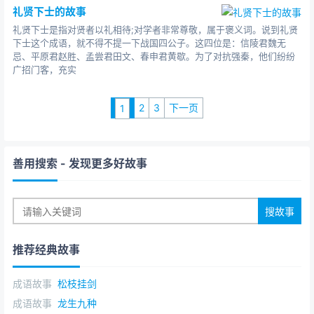
礼贤下士的故事
礼贤下士是指对贤者以礼相待;对学者非常尊敬，属于褒义词。说到礼贤
下士这个成语，就不得不提一下战国四公子。这四位是：信陵君魏无
忌、平原君赵胜、孟尝君田文、春申君黄歇。为了对抗强秦，他们纷纷
广招门客，充实
2
3
下一页
1
善用搜索
- 发现更多好故事
推荐经典故事
成语故事
松枝挂剑
成语故事
龙生九种