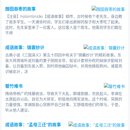
囫囵吞枣的故事
【注音】húlúntūnzǎo【成语故事】相传，古时候有个老先生，身边教
了很多学生。一天课余时间，学生们拿出新鲜的梨子和大枣吃了起来。
这时，先生家里来了一位客人。这位客人是个医生。他看到学生们都在
不停
成语故事：锦囊妙计
古典小说《三国演义》第五十四回中有关于“锦囊妙计”的精彩故事。东
吴大将周瑜听说刘备的妻子刚刚去世，就设计要将孙权的妹妹许配给刘
备，让刘备到东吴入赘，到时将他幽囚狱中，并用他换取荆州。诸葛亮
识破此计，决
罄竹难书
隋炀帝杨广的残暴统治，导致天下大乱，群雄割据，农民起义。李渊在
太原起兵以后，自任为大将军，积极地向隋军进攻。这个时候，突厥的
力量很强，李渊既担心突厥坏自己好事，又想借用他们的悍马，于是，
听从他人建议，
成语故事：“孟母三迁”的故事