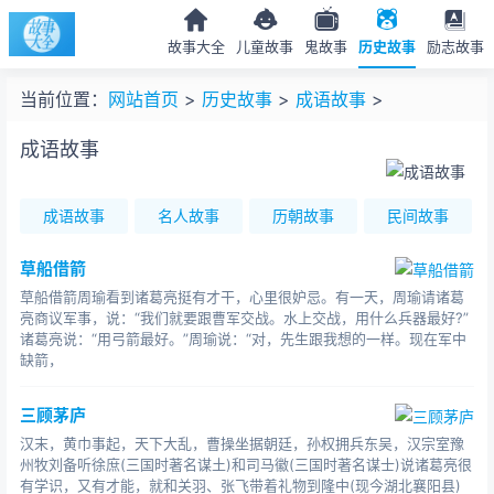
故事大全
儿童故事
鬼故事
历史故事
励志故事
当前位置：
网站首页
>
历史故事
>
成语故事
>
成语故事
成语故事
名人故事
历朝故事
民间故事
草船借箭
草船借箭周瑜看到诸葛亮挺有才干，心里很妒忌。有一天，周瑜请诸葛
亮商议军事，说：“我们就要跟曹军交战。水上交战，用什么兵器最好?”
诸葛亮说：“用弓箭最好。”周瑜说：“对，先生跟我想的一样。现在军中
缺箭，
三顾茅庐
汉末，黄巾事起，天下大乱，曹操坐据朝廷，孙权拥兵东吴，汉宗室豫
州牧刘备听徐庶(三国时著名谋土)和司马徽(三国时著名谋士)说诸葛亮很
有学识，又有才能，就和关羽、张飞带着礼物到隆中(现今湖北襄阳县)