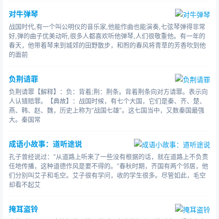
对牛弹琴
战国时代,有一个叫公明仪的音乐家,他能作曲也能演奏,七弦琴弹得非常
好,弹的曲子优美动听,很多人都喜欢听他弹琴,人们很敬重他。有一年的
春天，他带着琴来到城郊的田野散步，和煦的春风将青草的芳香吹到他
的面前
负荆请罪
负荆请罪【解释】：负：背着;荆：荆条。背着荆条向对方请罪。表示向
人认错赔罪。【典故】：战国时候，有七个大国，它们是秦、齐、楚、
燕、韩、赵、魏，历史上称为“战国七雄”。这七国当中，又数秦国最强
大。秦国常
成语小故事：道听途说
孔子曾经说过：“从道路上听来了一些没有根据的话，就在道路上不负责
任地传播，这种道德作风是要不得的。”春秋时期，齐国有两个邻居，他
们分别叫艾子和毛空。艾子很有学问，收的学生很多。尽管如此，毛空
却看不起艾
掩耳盗铃