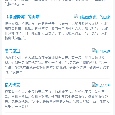
气概不凡。当
【按图索骥】的由来
按图索骥，指按照图上画的样子去寻找好马，比喻按照线索寻找，也比
喻办事机械、死板。春秋时候，秦国有个叫孙阳的人，擅长相马，无论
什么样的马，他一眼就能分出优劣。他常常被人请去识马、选马，人们
都称他为伯乐(
闭门思过
西汉昭帝时，燕人韩延寿在左冯翊担任太守。有一次，他到高陵县巡
视，碰到兄弟俩向他告状。其中一个说：“我弟弟占了我的耕地。”另一
个说：“这地本来就是爹妈在世时分给我的，哥哥不讲理，硬说是分给他
的。”这件事
杞人忧天
杞国有一个人，老是怕天塌下来，怕地垮下去。他坐也不是，站也不
是，觉也不敢睡，饭也不想吃。他的朋友看他老是担忧，倒替他担忧起
来，跑去跟他说：“天不过是很厚很厚的大气。你整天呼吸行动，都在大
气里，干吗要担