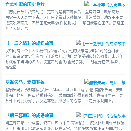
亡羊补牢的历史典故
【历史典故】战国时期，楚国的楚襄王即位后，重用奸臣，政治腐败，
国家一天天衰亡下去。大臣庄辛看到这种情况，非常着急，劝襄王不要
成天吃喝玩乐，不管国家大事;这样长此以往，楚国就要亡国了。楚襄王
听了大怒，骂
【一丘之貉】的成语故事
汉朝时有一个名人叫杨恽[yángyùn]，他的父亲是汉昭帝时的丞相杨
敞，母亲是文史学家司马迁的女儿。他自幼便受到良好的教养，未成年
时就成了当朝的名人。汉宣帝时霍氏(霍光子孙，此时霍光已死)谋反，
杨恽最
塞翁失马，焉知非福
塞翁失马，焉知非福(英语：Aloss,nobadthing)，也作塞翁失马，安知
非福。比喻一时虽然受到损失，反而因此能得到好处。也指坏事在一定
条件下可变为好事，反之亦然。形容人的心态，一定要乐观向上，
《朝三暮四》的成语故事
朝三暮四是一个成语，源于庄周《庄子·齐物论》，原来比喻用诈术欺骗
人，后来用以比喻常常变卦，反复无常，变化多端,捉摸不定战国时代，