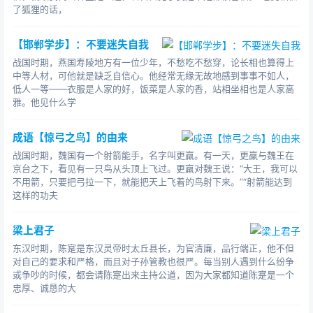
了狐狸的话，
【邯郸学步】：不要迷失自我
战国时期，燕国寿陵地方有一位少年，不愁吃不愁穿，论长相也算得上
中等人材，可他就是缺乏自信心。他经常无缘无故地感到事事不如人，
低人一等——衣服是人家的好，饭菜是人家的香，站相坐相也是人家高
雅。他见什么学
成语【惊弓之鸟】的由来
战国时期，魏国有一个射箭能手，名字叫更羸。有一天，更羸与魏王在
京台之下，看见有一只鸟从头顶上飞过。更羸对魏王说：“大王，我可以
不用箭，只要把弓拉一下，就能把天上飞着的鸟射下来。”“射箭能达到
这样的功夫
梁上君子
东汉时期，陈寔是东汉灵帝时太丘县长，为官清廉，品行端正，他不但
对自己的要求和严格，而且对子孙管教也很严。每当别人遇到什么纷争
或争吵的时候，都会请陈寔出来主持公道，因为大家都知道陈寔是一个
忠厚、诚恳的大