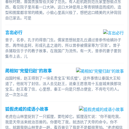
春秋时期，晋国贵族智伯灭掉了范氏。有人趁机跑到范氏家里想偷点东
西，看见院子里吊着一口大钟。这口大钟是用上等青铜铸造而成的，造
型和图案都非常的精美。小偷心里高兴极了，想把这口精美的大钟背回
自已家去。可是
言出必行
曾子，名参，孔子的得意门生。儒家思想就是孔丘通过曾参传给嫡孙子
思，再传给孟轲，形成孔孟之道的，所以曾参被儒家尊为“宗圣”。曾子
杀猪取信于子的教子故事，在我国广为流传。有一天，曾参的妻子要到
集市上去，儿
蔺相如“完璧归赵”的故事
战国时候，赵王得到了一块名贵宝玉“和氏璧”。这件事情让秦国大王知
道了，他就写了封信，派人去见赵王，说秦王愿意用十五座城来换那块
宝玉。赵王看了信，心里想，秦王一向是只想占便宜，不肯吃亏的人。
这一次怎么这
狐假虎威的成语小故事
老虎在山林里捉到了一只狐狸，要吃掉它。狐狸连忙说：“你不能吃我，
我是天帝派来统治百兽的。你要吃了我，就违抗了天帝的命令。你不
信，就跟我倒山林里走一趟，看百兽见了我是不是都很害怕。”老虎相信