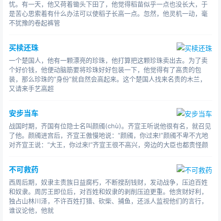
忧。有一天，他又荷着锄头下田了，他觉得稻苗似乎一点也没长大，于
是苦心思索着有什么办法可以使稻子长高一点。忽然，他灵机一动，毫
不犹豫的卷起裤管
买椟还珠
一个楚国人，他有一颗漂亮的珍珠，他打算把这颗珍珠卖出去。为了卖
个好价钱，他便动脑筋要将珍珠好好包装一下，他觉得有了高贵的包
装，那么珍珠的“身份”就自然会高起来。这个楚国人找来名贵的木兰，
又请来手艺高超
安步当车
战国时期，齐国有位隐士名叫颜斶(chù)。齐宣王听说他很有名，就召见
了他。颜斶进宫后，齐宣王傲慢地说：“颜斶，你过来!”颜斶不卑不亢地
对齐宣王说：“大王，你过来!”齐宣王很不高兴，旁边的大臣也都责怪颜
不可救药
西周后期，奴隶主贵族日益腐朽，不断搜刮钱财，发动战争，压迫百姓
和奴隶。周厉王即位后，对百姓和奴隶的剥削压迫更重。他贪财好利，
独占山林川泽，不许百姓打猎、砍柴、捕鱼，还派人监视他们的言行，
谁议论他，他就