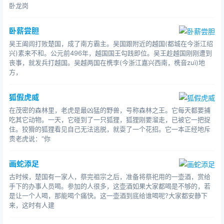
卧龙岗
卧薪尝胆
吴王阖闾打败楚国，成了南方霸主。吴国跟附近的越国(都城在今浙江绍
兴)素来不和。公元前496年，越国国王勾践即位。吴王趁越国刚刚遭到
丧事，就发兵打越国。吴越两国在槜李(今浙江嘉兴西南，槜音zuì)地
方，
狐假虎威
在茂密的森林里，老虎是最凶猛的野兽，号称森林之王。它每天都要捕
吃其它动物。一天，它碰到了一只狐狸，狐狸刚要溜走，已被它一把捉
住。狡猾的狐狸看见自己无法逃脱，就耍了一个花招。它一本正经地斥
责老虎说：“你
画蛇添足
古时候，楚国有一家人，祭完祖宗之后，准备将祭祀用的一壶酒，赏给
手下的办事人员喝。参加的人很多，这壶酒如果大家都喝是不够的，若
是让一个人喝，那能喝个痛快。这一壶酒到底给谁喝呢?大家都安静下
来，这时有人建