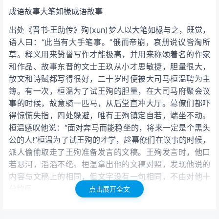
成语故事大笔如椽成语故事
出处《晋书·王助传》殉(xun)梦人以大笔如椽与之，既觉，
语人曰：“此当有大手笔事。”俄而帝崩，哀册说议皆淘所
草。释义用来赞誉写作才能极高，并用来称颂着名的作家
和作品、故事东晋的文士王玖从小才思敏捷，胆量很大，
散文和诗赋都写得很好，二十岁时便被大司马桓温聘为主
簿。有一次，桓温为了试王殉的胆量，在大司马府聚会议
事的时候，故意骑一匹马，从后堂直冲大厅。幕僚们都吓
得惊慌失指，四处躲避，唯有王殉镇定自若，端坐不动。
桓温感叹他说：“面对奔马而能稳坐的，将来一定是个黑头
公的人!”桓温为了试王殉的才学，趁幕僚们在议事的时候，
派人偷偷取走了王殉准备发言的文稿。王殉发言时，他口
若悬河，滔滔不绝。桓温拿出他的文稿对照，发现他说的
内容与文稿上的相同，但文字没有一句相同，不由对他十
分钦佩。
点击展开全文
一天晚上，王殉做了一个梦，梦中有人将一支像椽(chuan)