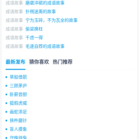
成语故事
磨砻淬砺的成语故事
成语故事
扑朔迷离的故事
成语故事
宁为玉碎，不为瓦全的故事
成语故事
偷梁换柱
成语故事
千虑一得
成语故事
毛遂自荐的成语故事
最新发布
猜你喜欢
热门推荐
草船借箭
三顾茅庐
卧薪尝胆
狐假虎威
画蛇添足
铁杵磨针
盲人摸象
守株待兔