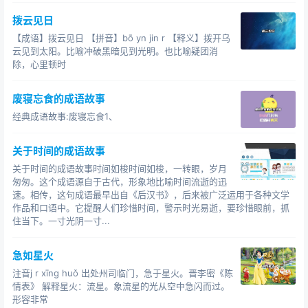
卿赵鞅十分恼怒，集结大军准备讨伐卫国，大军出发前，
拨云见日
赵鞅先派大夫史默出使卫国，暗中调查卫国内部的情况，
【成语】拨云见日 【拼音】bō yn jin r 【释义】拨开乌
并约好在一个月后回来报告，可是，一个月，两个月很快
云见到太阳。比喻冲破黑暗见到光明。也比喻疑团消
过去了，史默仍旧没有消息，赵鞅不知道究竟出了什么意
除，心里顿时
外情况，晋国内部也开始议论纷纷，史默已经被卫国杀
害，不可能再回来了。况且卫国只不过是一个弱小的国
废寝忘食的成语故事
家，不如干脆出兵，一举击破，赵鞅否定了这种说法，他
经典成语故事:废寝忘食1、
认为卫国之所以敢背叛晋国投靠齐国，一定已经做好了十
分充分的准备，贸然进攻，会使晋国损失巨大，所以在史
关于时间的成语故事
默控听消息回来之前，决不能草率采取行动。就这样等了
关于时间的成语故事时间如梭时间如梭，一转眼，岁月
半年之久，史默终于回来了。赵鞅问他：“为什么耽搁这么
匆匆。这个成语源自于古代，形象地比喻时间流逝的迅
速。相传，这句成语最早出自《后汉书》，后来被广泛运用于各种文学
长的时间呢。史默答道，经过六个月的观察，卫灵公很有
作品和口语中。它提醒人们珍惜时间，警示时光易逝，要珍惜眼前，抓
才干，国内贤臣很多，人民拥戴，举国上下团结一心。如
住当下。一寸光阴一寸...
果我们要依靠武力使卫国屈服，是要付出巨大的代价的。
经过这半年来，还是寻找不到卫国的弱点，所以我只好回
急如星火
来了。赵鞅听后，同意史默的看法，暂时打消了攻打卫国
注音j r xīng huǒ 出处州司临门，急于星火。晋李密《陈
的念头，按兵不动，等待时机。
情表》 解释星火：流星。象流星的光从空中急闪而过。
形容非常