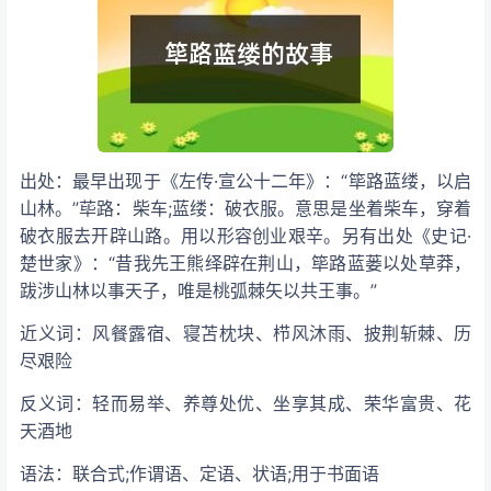
出处：最早出现于《左传·宣公十二年》：“筚路蓝缕，以启
山林。”荜路：柴车;蓝缕：破衣服。意思是坐着柴车，穿着
破衣服去开辟山路。用以形容创业艰辛。另有出处《史记·
楚世家》：“昔我先王熊绎辟在荆山，筚路蓝蒌以处草莽，
跋涉山林以事天子，唯是桃弧棘矢以共王事。”
近义词：风餐露宿、寝苫枕块、栉风沐雨、披荆斩棘、历
尽艰险
反义词：轻而易举、养尊处优、坐享其成、荣华富贵、花
天酒地
语法：联合式;作谓语、定语、状语;用于书面语