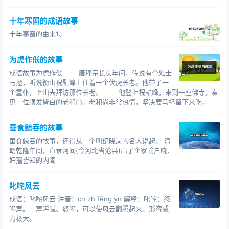
【近义词】以逸待劳、裹足不前
【相反词】雷厉风行、闻风而动
十年寒窗的成语故事
十年寒窗的由来1、
【同韵词】诳时惑众、兴戎动众、省吃细用、言必有中、
一心两用、厚栋任重、恩威并重、行师动众、调词架讼、
为虎作伥的故事
欺世惑众、......
成语故事为虎作伥 唐穆宗长庆年间，传说有个处士
马拯，听说衡山祝融峰上住着一个伏虎长老。他带了一
【邂逅语】下象棋不走卒
个童仆，上山去拜访那位长老。 他登上祝融峰，来到一座佛寺，看
见一位须发皆白的老和尚。老和尚非常热情，坚决要马拯留下来吃...
【年代】古代
【灯谜】休战
蚕食鲸吞的故事
蚕食鲸吞的故事，还得从一个叫纪晓岚的名人说起。 清
【造句】在探清敌人的虚实之前，我军还是先按兵不动。
朝乾隆年间，直隶河间(今河北省沧县)出了个家喻户晓、
妇孺皆知的内阁
【故事】：
春秋末期，诸侯争霸，弱肉强食，位于晋国东部的一个弱
叱咤风云
小国家——卫国，长期以来受着强大晋国的压迫，苦不堪
成语：叱咤风云 注音：ch zh fēng yn 解释：叱咤：怒
喝声。一声呼喊、怒喝，可以使风云翻腾起来。形容威
言。这个时候卫国的国君——卫灵公，毅然投靠了与晋国
力极大。
同样强大的齐国，缔约结盟。这种做法令当时晋国的执政