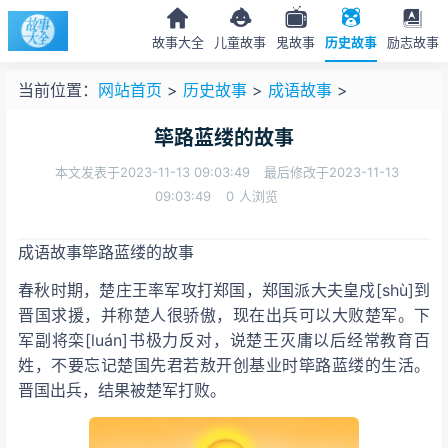
故事大全
儿童故事
鬼故事
历史故事
励志故事
当前位置：
网站首页
>
历史故事
>
成语故事
>
筚路蓝缕的故事
本文发表于2023-11-13 09:03:49
最后修改于2023-11-13
09:03:49
0
人浏览
成语故事筚路蓝缕的故事
春秋时期，楚庄王率军攻打郑国，郑国派大夫皇戍[shù]到
晋国求援，并称楚人很骄傲，现在出兵可以大败楚军。下
军副将栾[luán]书极力反对，说楚王灭庸以后经常教育百
姓，不要忘记楚国先君若敖开创基业时筚路蓝缕的生活。
晋国出兵，结果被楚军打败。