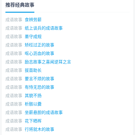
推荐经典故事
子张悄然离去了。终于有一天，鲁哀公记起子张求见的事
情，准备叫自己的车夫去把子张请来。车夫对鲁哀公说：
成语故事
食辨劳薪
“他早已走了。”鲁哀公很是不明白，他问车夫道：“他不是
成语故事
纸上谈兵的成语故事
投奔我而来的吗？为什么又走掉了呢？”于是，车夫向鲁哀
公转述了子张留下的故事。那故事是这样的：有个叫叶子
成语故事
墨守成规
高的人，总向人吹嘘自己是如何如何喜欢龙。他在衣带钩
成语故事
矫枉过正的故事
上画着龙，在酒具上刻着龙，他的房屋卧室凡是雕刻花纹
成语故事
呕心沥血的故事
的地方也全都雕刻着龙。天上的真龙知道叶子高是如此喜
成语故事
励志故事之喜闻逆耳之言
欢龙，很是感动。一天，真龙降落到叶子高的家里，它把
成语故事
拔苗助长
头伸进窗户里探望，把尾巴拖在厅堂上。这叶子高见了，
成语故事
要言不烦的故事
吓得脸都变了颜色，惊恐万状，回头就跑。真龙感到莫名
成语故事
有恃无恐的故事
其妙，很是失望。其实那叶公并非真的喜欢龙，只不过是
成语故事
其貌不扬
形式上、口头上喜欢罢了。
成语故事
析骸以爨
成语故事
坐薪悬胆的成语故事
成语故事
花下晒裈
成语故事
行将就木的故事