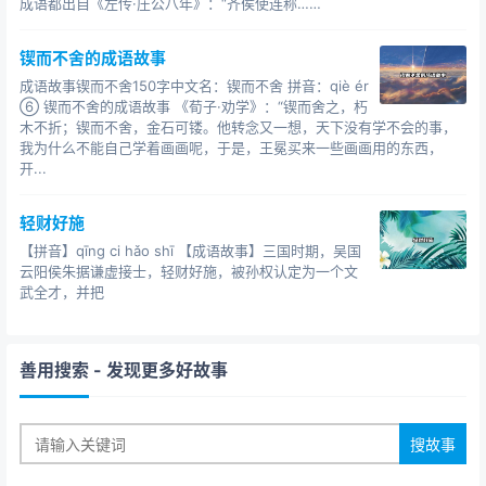
成语都出自《左传·庄公八年》：“齐侯使连称……
长的尾巴拖在地上。叶公听到有声音，就走出卧室来看，
这一看可不得了了，一只真龙正在那里瞪着自己，叶公顿
锲而不舍的成语故事
时吓得脸色苍白，浑身发抖，大叫一声逃走了。后来，人
成语故事锲而不舍150字中文名：锲而不舍 拼音：qiè ér
们用“叶公好龙”这四个字比喻那些表面上喜欢某种事物，其
⑥ 锲而不舍的成语故事 《荀子·劝学》：“锲而舍之，朽
木不折；锲而不舍，金石可镂。他转念又一想，天下没有学不会的事，
实并不是真的喜欢的人或事。【典故】汉·刘向《新序·杂
我为什么不能自己学着画画呢，于是，王冕买来一些画画用的东西，
事》记载：叶公子高非常喜欢龙，器物上刻着龙，房屋上
开...
也画着龙。真龙知道了，来到叶公家里，把头探进窗子。
叶公一见，吓得拔腿就跑。【解释】叶公：春秋时楚国贵
轻财好施
族，名子高，封于叶（古邑名，今河南叶县）。比喻口头
【拼音】qīng ci hǎo shī 【成语故事】三国时期，吴国
上说爱好某事物，实际上并不真爱好。典故：鲁哀公经常
云阳侯朱据谦虚接士，轻财好施，被孙权认定为一个文
向别人说自己是多么地渴望人才，多么喜欢有知识才干的
武全才，并把
人。有个叫子张的人听说鲁哀公这么欢迎贤才，便从很远
的地方风尘仆仆地来到鲁国，请求拜见鲁哀公。子张在鲁
善用搜索
- 发现更多好故事
国一直住了七天，也没等到鲁哀公的影子。原来鲁哀公说
自己喜欢有知识的人只是赶时髦，学着别的国君说说而
已，对前来求见的子张根本没当一回事，早已忘到脑后去
了。子张很是失望，也十分生气。他给鲁哀公的车夫讲了
一个故事，并让车夫把这个故事转述给鲁哀公听。然后，