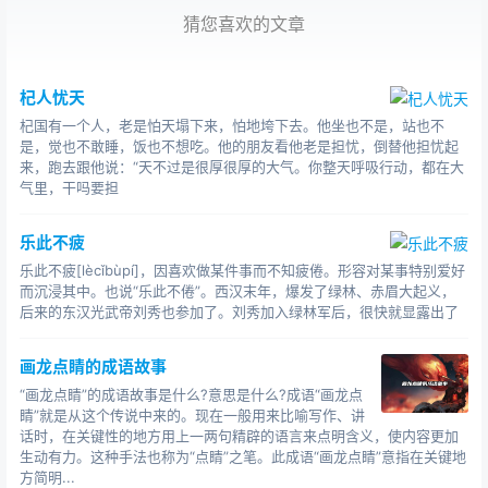
子那样的大笔送给他。醒来后，他对家里人说：“我梦见有
猜您喜欢的文章
人送我如同椽子那样的大笔，看来有大手笔的事情要我做
了。”王殉的预言马上成为事实。就在这天上午，晋孝武帝
突然死去，由于王殉文笔出众，朝廷要发出的哀策、讣告
杞人忧天
和孝武帝的溢议等，全交给他起草。这种殊荣是历史上少
杞国有一个人，老是怕天塌下来，怕地垮下去。他坐也不是，站也不
见的。
是，觉也不敢睡，饭也不想吃。他的朋友看他老是担忧，倒替他担忧起
来，跑去跟他说：“天不过是很厚很厚的大气。你整天呼吸行动，都在大
成语故事按兵不动成语故事
气里，干吗要担
【拼音】àn bīng bù dòng
乐此不疲
【典故】偃然按兵不动。《荀子·王制》赵简子按兵而不
乐此不疲[lècǐbùpí]，因喜欢做某件事而不知疲倦。形容对某事特别爱好
动。《吕氏春秋·恃君览》
而沉浸其中。也说“乐此不倦”。西汉末年，爆发了绿林、赤眉大起义，
后来的东汉光武帝刘秀也参加了。刘秀加入绿林军后，很快就显露出了
【释义】按：止住。使军队暂不行动。现也比喻暂不开展
工作。时机不成熟的时候贸然行动是要付出代价的。
画龙点睛的成语故事
“画龙点睛”的成语故事是什么?意思是什么?成语“画龙点
【用法】作谓语、定语;多指接到任务后不肯做
睛”就是从这个传说中来的。现在一般用来比喻写作、讲
话时，在关键性的地方用上一两句精辟的语言来点明含义，使内容更加
【结构】兼语式
生动有力。这种手法也称为“点睛”之笔。此成语“画龙点睛”意指在关键地
方简明...