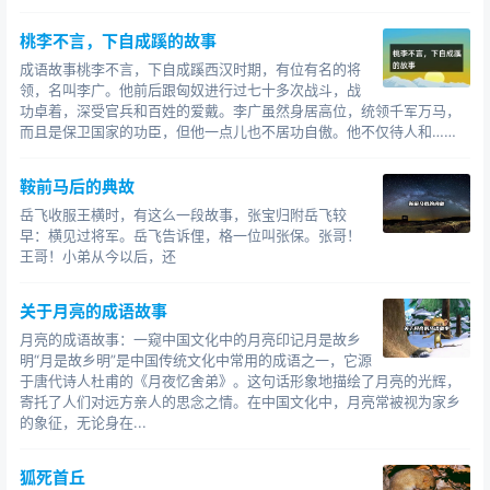
成语故事蓝田生玉成语故事
桃李不言，下自成蹊的故事
这个成语来源于《三国志.吴书.诸葛烙传》，恪少有才名，
成语故事桃李不言，下自成蹊西汉时期，有位有名的将
发藻岐嶷，辩论应机，莫与为对。权见而奇之，谓瑾曰：
领，名叫李广。他前后跟匈奴进行过七十多次战斗，战
“蓝田生玉，真不虚也。”
功卓着，深受官兵和百姓的爱戴。李广虽然身居高位，统领千军万马，
而且是保卫国家的功臣，但他一点儿也不居功自傲。他不仅待人和……
三国时，东吴大将军诸葛瑾，字子瑜。他有个儿子叫诸葛
恪(ke)，从小聪明伶俐，口才极好，善于言辞，孙权对这
鞍前马后的典故
孩子很宠爱。
岳飞收服王横时，有这么一段故事，张宝归附岳飞较
早：横见过将军。岳飞告诉俚，格一位叫张保。张哥！
有一次，孙权在朝廷设宴，六岁的诸葛恪随父参加。诸葛
王哥！小弟从今以后，还
瑾的脸长得特别长，孙权想开他的玩笑，乘着酒兴，命人
牵来一头毛驴，在驴的长脸上写了“诸葛子瑜”四个字，借以
关于月亮的成语故事
讥讽诸葛瑾脸长似驴。众人见了，捧腹大笑，诸葛瑾也感
月亮的成语故事：一窥中国文化中的月亮印记月是故乡
到很尴尬。诸葛恪见了，走到孙权席前，跪请添写二字。
明“月是故乡明”是中国传统文化中常用的成语之一，它源
孙权命人将笔拿来给他。诸葛恪在“诸葛子瑜”四字后面添写
于唐代诗人杜甫的《月夜忆舍弟》。这句话形象地描绘了月亮的光辉，
寄托了人们对远方亲人的思念之情。在中国文化中，月亮常被视为家乡
了“之驴”二字，这样就成了“诸葛子瑜之驴”。满座大臣见了
的象征，无论身在...
无不惊讶叹服，孙权见诸葛恪如此机敏，十分高兴，当场
把毛驴赏赐给他。
狐死首丘