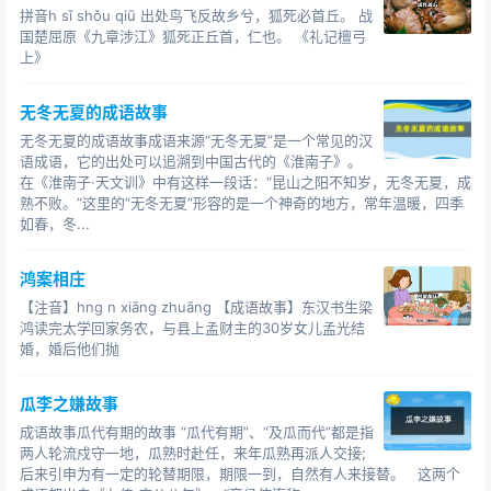
又有一次，孙权问诸葛恪：“你父亲和你叔父诸葛亮相比，
拼音h sǐ shǒu qiū 出处鸟飞反故乡兮，狐死必首丘。 战
国楚屈原《九章涉江》狐死正丘首，仁也。 《礼记檀弓
到底是谁高明?”诸葛恪答道：“我父亲高明。”
上》
孙权要他说出因由，他不假思索地说：“我父亲懂得事奉明
主，而我叔父却不懂得这个道理，当然是我父亲高明。”
无冬无夏的成语故事
无冬无夏的成语故事成语来源“无冬无夏”是一个常见的汉
孙权对诸葛瑾说道：“人们都说蓝田生美玉，名门生贤良，
语成语，它的出处可以追溯到中国古代的《淮南子》。
真是名不虚传呀!
在《淮南子·天文训》中有这样一段话：“昆山之阳不知岁，无冬无夏，成
熟不败。”这里的“无冬无夏”形容的是一个神奇的地方，常年温暖，四季
成语故事叶公好龙的成语故事
如春，冬...
【注音】yè gōng hào lóng【成语故事】春秋时期，楚国
鸿案相庄
有一个自称叫叶公的人。叶公经常对别人说：“我特别喜欢
【注音】hng n xiāng zhuāng 【成语故事】东汉书生梁
龙，龙多么神气、多么吉祥啊！”于是当他家装修房子的时
鸿读完太学回家务农，与县上孟财主的30岁女儿孟光结
候，工匠们就帮他在房梁上、柱子上、门窗上、墙壁上到
婚，婚后他们抛
处都雕刻上龙，家里就像龙宫一样。就连叶公自己的衣服
上也绣上了栩栩如生的龙。叶公喜欢龙的消息传到了天宫
瓜李之嫌故事
中真龙的耳朵里，真龙想：“没想到人间还有一个这样喜欢
成语故事瓜代有期的故事 “瓜代有期”、“及瓜而代”都是指
两人轮流戍守一地，瓜熟时赴任，来年瓜熟再派人交接;
我的人呢！我得下去看看他。”有一天，龙从天上降下来，
后来引申为有一定的轮替期限，期限一到，自然有人来接替。 这两个
来到了叶公的家里。龙把大大地头伸进叶公家的窗户，长