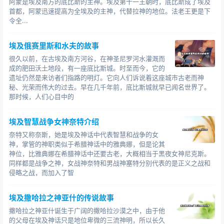
阿蒙是埃及南方的底比斯的主神。埃及第十一王朝时，底比斯成了埃及
首都，阿蒙迅速提高为全埃及的主神，代替拉神的地位。法老王更是下
令全...
埃及俄赛里斯和水夫的故事
很久以前，在古埃及南方河谷，在神圣尼罗河水灌溉而
成的肥田沃土地段，有一座底比斯城。时至而今，它的
遗址仍然是来访者们指路的明灯。它向人们诉说着这座城市古老而神
秘、光荣而伟大的过去。早在几千年前，底比斯城就早已闻名世界了。
那时候，人们心目中的
埃及智慧战争女神奈特介绍
奈特又称奈斯，她是埃及神话中代表智慧和战争的女
神，掌管的神职类似于希腊神话中的雅典娜，但是论其
神位，比雅典娜在希腊神话中还要古老，大概相当于黑夜女神尼克斯。
同样都是战争之神，女战神奈特和男战神塞特分别代表的是正义之战和
侵略之战，而加入了智
埃及撒哈拉之神亚什的传说故事
撒哈拉之神亚什诞生于广阔的撒哈拉沙漠之中，由于他
的父母在埃及神话只是地位卑微的三流神明，所以长久