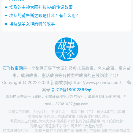
埃及的主神太阳神拉RA的传说故事
埃及的荷鲁斯之眼是什么？有什么用？
埃及战争女神姆特的故事
云飞故事网
是一个整理汇集了大量的经典儿童故事、名人故事、寓言故
事、成语故事、童话故事等各种类型故事的在线阅读平台！
Copyright © 2022-2023 新都故事网https://www.jzxindu.com/
备
案号:
鄂ICP备18002866号
部分内容来源于互联网，如果转载侵犯了您的权利，请联系我们及时删除。E-
mail：32081037@qq.com
诸葛亮的阴谋：为达权利，不择手段---厚黑三国（二）
忘记本职的小黑猫
一支棒棒糖
夜以继日的成语故事
那段青涩的初恋时光
曹操家的三代媳妇为何大多不能善终
扣壶长吟的成语故事
司马氏的兴起
孙策是如何征服江东的
牛阿呆和牛大壮的故事
往事难堪饭后钟——宰相王播游寺感叹吃白食
母亲终生的隐痛
聪明的公鸡的故事