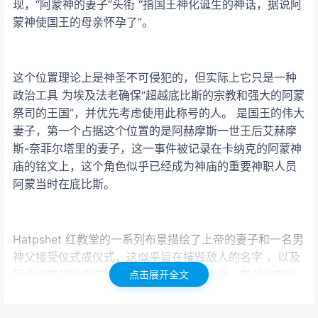
现，“阿蒙神的妻子”头衔 “指国王神化诞生的神话，据说阿
蒙神使国王的母亲怀孕了”。
这个位置理论上是神圣不可侵犯的，但实际上它只是一种
政治工具 为埃及法老确保“超越底比斯的宗教和强大的阿蒙
祭司的王国”，并优先考虑使用此称号的人。 是国王的伟大
妻子，第一个占据这个位置的是阿赫摩斯一世王后艾赫摩
斯-奈菲尔塔里的妻子，这一事件被记录在卡纳克的阿蒙神
庙的铭文上，这个角色似乎已经成为神庙的重要神职人员
阿蒙当时在底比斯。
Hatpshet 红教堂的一系列布景描绘了上帝的妻子和一名男
神父接受仪式或仪式，这似乎旨在摧毁敌人的名字 ，以及
其他地方的场景描绘了上帝的妻子崇拜上帝，在圣湖中受
点击展开全文
洗，然后跟随国王进入寺庙。 再次，这表明了这个角色的
重要性，但似乎很少有实际问题和责任的迹象。