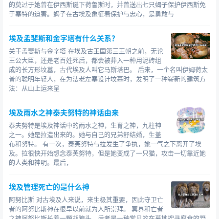
的莫过于她曾在伊西斯诞下荷鲁斯时，并曾送出七只蝎子保护伊西斯免
于塞特的迫害。蝎子在古埃及象征着保护与忠心，是勇敢与
埃及孟斐斯和金字塔有什么关系？
关于孟斐斯与金字塔 在埃及古王国第三王朝之前，无论
王公大臣，还是老百姓死后，都会被葬入一种用泥砖组
成的长方形坟墓，古代埃及人叫它马斯塔巴。 后来，一个名叫伊姆荷太
普的聪明年轻人，在为法老左塞设计坟墓时，发明了一种崭新的建筑方
法：从山上运来呈
埃及雨水之神泰夫努特的神话由来
泰夫努特是埃及神话中的雨水之神，生育之神，九柱神
之一。她是拉造出来的。她与自己的兄弟舒结婚，生盖
布和努特。 有一次，泰芙努特与拉发生了争执，她一气之下离开了埃
及。拉很快开始想念泰芙努特，但是她变成了一只猫，攻击一切靠近她
的人类和神明。最后，
埃及管理死亡的是什么神
阿努比斯 对古埃及人来说，来生极其重要，因此守卫亡
者的阿努比斯神在很早以前就为人所崇拜。 冥界和亡者
之神阿努比斯长着一颗胡狼头，后者是一种常见的在墓地搜寻腐食的野