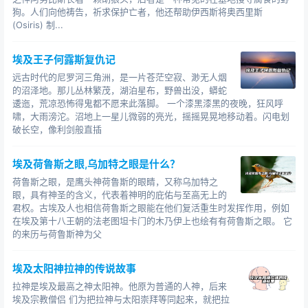
狗。人们向他祷告，祈求保护亡者，他还帮助伊西斯将奥西里斯
(Osiris) 制...
埃及王子何露斯复仇记
远古时代的尼罗河三角洲，是一片苍茫空寂、渺无人烟
的沼泽地。那儿丛林繁茂，湖泊星布，野兽出没，蟒蛇
逶迤，荒凉恐怖得鬼都不愿来此落脚。 一个漆黑漆黑的夜晚，狂风呼
啸，大雨滂沱。沼地上一星儿微弱的亮光，摇摇晃晃地移动着。闪电划
破长空，像利剑般直插
埃及荷鲁斯之眼,乌加特之眼是什么？
荷鲁斯之眼，是鹰头神荷鲁斯的眼睛，又称乌加特之
眼，具有神圣的含义，代表着神明的庇佑与至高无上的
君权。古埃及人也相信荷鲁斯之眼能在他们复活重生时发挥作用，例如
在埃及第十八王朝的法老图坦卡门的木乃伊上也绘有有荷鲁斯之眼。 它
的来历与荷鲁斯神为父
埃及太阳神拉神的传说故事
拉神是埃及最高之神太阳神。他原为普通的人神，后来
埃及宗教僧侣 们为把拉神与太阳崇拜等同起来，就把拉