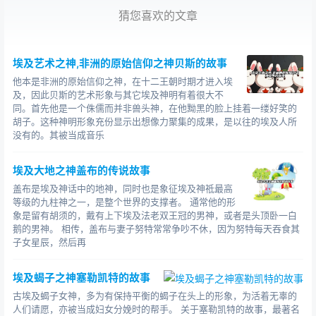
猜您喜欢的文章
阿蒙妻子的办公室在埃及第三中间时期后期达到了政治权
埃及艺术之神,非洲的原始信仰之神贝斯的故事
力的顶峰 ，以及 Osorkon 三世国王 T 的女儿
Shepenupe。我首先在底比斯受托担任这个职位，然后努
他本是非洲的原始信仰之神，在十二王朝时期才进入埃
及，因此贝斯的艺术形象与其它埃及神明有着很大不
比亚国王 Kashta 任命他的女儿 Armenidis 为
同。首先他是一个侏儒而并非兽头神，在他黝黑的脸上挂着一缕好笑的
Shepenupet 的继承人，后者在 Medinet 的 Hab。 墓地
胡子。这种神明形象充份显示出想像力聚集的成果，是以往的埃及人所
阐明了这个职位的崇高地位，后来塞特国王萨姆提克一世
没有的。其被当成音乐
在公元前 656 年 3 月将埃及置于他的铁腕统治之下，当时
他要求阿蒙神的妻子 Pyah 的女儿 Sheppenupe。 II，然
埃及大地之神盖布的传说故事
后让他自己的女儿 Nitocles 接替他，一直持续到公元前
盖布是埃及神话中的地神，同时也是象征埃及神祗最高
等级的九柱神之一，是整个世界的支撑者。 通常他的形
525 年。 与尼托克勒斯的继承人安切内斯弗雷贝里一起，
象是留有胡须的，戴有上下埃及法老双王冠的男神，或者是头顶卧一白
当波斯人在埃及塞特的最后一个统治者萨姆提克二世被推
鹅的男神。 相传，盖布与妻子努特常常争吵不休，因为努特每天吞食其
翻后，阿蒙神之妻的地位在历史上走到了尽头。
子女星辰，然后再
埃及蝎子之神塞勒凯特的故事
古埃及蝎子女神，多为有保持平衡的蝎子在头上的形象，为活着无辜的
人们请愿，亦被当成妇女分娩时的帮手。 关于塞勒凯特的故事，最著名