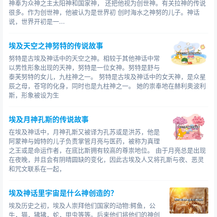
神奉为众神之主太阳神和国家神， 还把他视为创世神。有关拉神的传说
很多。作为创世神，他被认为是世界初 创时海水之神努的儿子。神话
说，世界开初是一...
埃及天空之神努特的传说故事
努特是古埃及神话中的天空之神。相较于其他神话中常
以男性形象出现的天神，努特是一位女神。努特是舒与
泰芙努特的女儿，九柱神之一。 努特是古埃及神话中的女天神，是众星
辰之母，苍穹的化身，同时也是九柱神之一。 她的崇奉地在赫利奥波利
斯，形象被设为生
埃及月神孔斯的传说故事
在埃及神话中，月神孔斯又被译为孔苏或是洪苏，他是
阿蒙神与姆特的儿子负责掌管月亮与医药，被称为真理
之王或是命运作者，在底比斯拥有较高的尊崇地位。 由于月亮总是出现
在夜晚，并且会有阴晴圆缺的变化，因此古埃及人又将孔斯与夜、恶灵
和咒文联系在一起，
埃及神话里宇宙是什么神创造的？
埃及历史之初，埃及人崇拜他们国家的动物:鳄鱼，公
牛，猫，狒狒，蛇，甲虫等等。后来他们将他们的神创