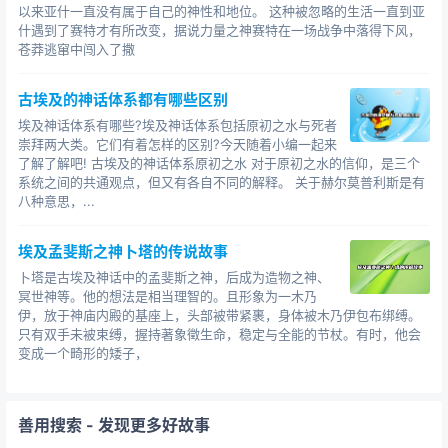
以来亚什一直没有属于自己的神性和地位。 这种被忽略的生活一直到亚
什遇到了赛特才有所改变，据说力量之神赛特在一场战争中落得下风，
苍莽逃窜中闯入了撒
古埃及的神话体系都有哪些区别
埃及神话体系有哪些?埃及神话体系包括原初之水与死者
崇拜两大类。它们有着怎样的区别?今天随着小编一起来
了解了解吧! 古埃及的神话体系原初之水 对于原初之水的信仰，是三个
系统之间的共通观点，但又有各自不同的解释。 关于赫尔莫普利斯是有
八种意思，...
埃及孟斐斯之神卜塔的传说故事
卜塔是古埃及神话中的孟斐斯之神，后成为造物之神、
冥世神等。他的想法是相当理智的。且形象为一木乃
伊，放于神庙内殿的基座上，头部被带紧裹，身体被木乃伊包布绑缚。
只有双手未被束缚，握持著象徵生命，稳定与全能的节杖。有时，他会
变成一个畸形的矮子，
善用搜索
- 发现更多好故事