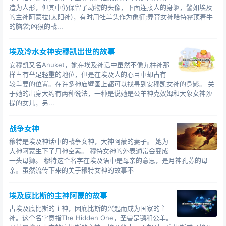
造为人形，但其中仍保留了动物的头像，下面连接人的身躯，譬如埃及
的主神阿蒙拉(太阳神)，有时用牡羊头作为象征;养育女神哈特霍顶着牛
的脑袋;凶狠的战...
埃及冷水女神安穆凯出世的故事
安穆凯又名Anuket，她在埃及神话中虽然不像九柱神那
样占有举足轻重的地位，但是在埃及人的心目中却占有
较重要的位置。在许多神庙壁画上都可以找寻到安穆凯女神的身影。 关
于她的出身大约有两种说法，一种是说她是公羊神克奴姆和大象女神沙
提的女儿，另...
战争女神
穆特是埃及神话中的战争女神，大神阿蒙的妻子。 她为
大神阿蒙生下了月神空素。 穆特女神的外表通常会变成
一头母狮。 穆特这个名字在埃及语中是母亲的意思，是月神孔苏的母
亲。虽然流传下来的关于穆特女神的故事不
埃及底比斯的主神阿蒙的故事
古埃及底比斯的主神，因底比斯的兴起而成为国家的主
神。这个名字意指The Hidden One，圣兽是鹅和公羊。