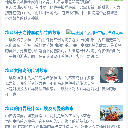
他通常会被描绘成鹭首人身，其名字意思和弯形嘴部，
令人联想起新月。有时候，他也会被描绘成一只拿著新月的狒狒，因为
狒狒在夜间活动，而且相当聪明。 在埃及神话中，图特是个富有智慧、
不喜战争的低调神祗
埃及蝎子之神塞勒凯特的故事
古埃及蝎子女神，多为有保持平衡的蝎子在头上的形象，为活着无辜的
人们请愿，亦被当成妇女分娩时的帮手。 关于塞勒凯特的故事，最著名
的莫过于她曾在伊西斯诞下荷鲁斯时，并曾送出七只蝎子保护伊西斯免
于塞特的迫害。蝎子在古埃及象征着保护与忠心，是勇敢与
埃及太阳鸟的传说故事
古埃及神话中的太阳鸟与希腊神话中的不死鸟有许多相
似之处，许多学者认为关于不死鸟的种种神话传说实际
上是对埃及太阳鸟神话的改编，古埃及人将太阳鸟视为太阳神拉的象
征，也
埃及的阿曼是什么？埃及阿曼的故事
中译名阿曼。埃及神话中，特别是流传下来的《死者
书》中描绘的魔兽，它有鳄鱼的头，狮子的前肢和河马
的后腿;它蹲坐在奥西里斯的冥界审判法庭上，死者之心先通过阿奴比斯