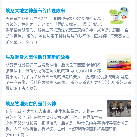
埃及大地之神盖布的传说故事
盖布是埃及神话中的地神，同时也是象征埃及神祗最高
等级的九柱神之一，是整个世界的支撑者。 通常他的形
象是留有胡须的，戴有上下埃及法老双王冠的男神，或者是头顶卧一白
鹅的男神。 相传，盖布与妻子努特常常争吵不休，因为努特每天吞食其
子女星辰，然后再
埃及狮身人面像斯芬克斯的故事
斯芬克斯最初源于古埃及神话，后也见于西亚神话和希
腊神话中，但斯芬克斯在各文明的神话中形象和含义都
有不同。到了古埃及第四王朝的法老哈夫拉，便按斯芬克斯的形象建造
了一座石像，后世称为狮身人面像。 斯芬克斯的相关神话传说 斯芬克斯
最初源于古埃及的
埃及管理死亡的是什么神
阿努比斯 对古埃及人来说，来生极其重要，因此守卫亡
者的阿努比斯神在很早以前就为人所崇拜。 冥界和亡者
之神阿努比斯长着一颗胡狼头，后者是一种常见的在墓地搜寻腐食的野
狗。人们向他祷告，祈求保护亡者，他还帮助伊西斯将奥西里斯
(Osiris) 制...