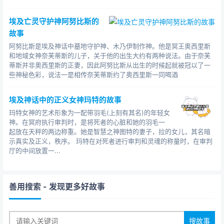
埃及亡灵守护神阿努比斯的
故事
阿努比斯是埃及神话中墓地守护神、木乃伊制作神。他是冥王奥西里斯
和地域女神奈芙蒂斯的儿子，关于他的出生大约有两种说法。由于奈芙
蒂斯并非奥西里斯的正妻，因此阿努比斯从出生的时候起就被冠以了一
些神秘色彩，说法一是相传奈芙蒂斯约了奥西里斯一同喝酒
埃及神话中的正义女神玛特的故事
玛特女神的艺术形象为一配带羽毛(上刻有其名)的年轻女
神。在冥府执行审判时，是将死者的心脏和她的羽毛一
起放在天秤的两边称重。她是智慧之神图特的妻子，拉的女儿，其名暗
示真实及正义，秩序。 玛特在对死者进行审判和灵魂的称量时，在审判
厅的中间放置一...
善用搜索
- 发现更多好故事