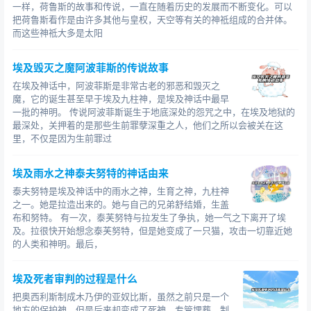
一样，荷鲁斯的故事和传说，一直在随着历史的发展而不断变化。可以
塔，1842年，KarlRichard Lepsius制作了埃及人的名单
把荷鲁斯看作是由许多其他与皇权，天空等有关的神祗组成的合并体。
而这些神祗大多是太阳
金字塔，当时他数了 67 座，但在他后来的考古生涯中，
还有更多被他识别和发现的金字塔。 许多不精确的计数与
埃及毁灭之魔阿波菲斯的传说故事
保存完好的小金字塔和碎石墓葬的许多遗骸有关，它们的
遗骸往往难以识别为金字塔形，但它们的存在也被考古学
在埃及神话中，阿波菲斯是非常古老的邪恶和毁灭之
魔，它的诞生甚至早于埃及九柱神，是埃及神话中最早
家研究和大多数难以识别的遗物
一批的神明。 传说阿波菲斯诞生于地底深处的怨咒之中，在埃及地狱的
最深处，关押着的是那些生前罪孽深重之人，他们之所以会被关在这
里，不仅是因为生前罪过
2007 年 12 月 26 日，埃及最高古物委员会主席声称埃及
埃及雨水之神泰夫努特的神话由来
将通过法律 适用于世界各地，要求复制埃及金字塔或狮身
泰夫努特是埃及神话中的雨水之神，生育之神，九柱神
人面像等埃及古迹的人支付版权费作为埃及数千座法老纪
之一。她是拉造出来的。她与自己的兄弟舒结婚，生盖
念碑的维护费，但不禁止世界各地的艺术家使用绘画或 其
布和努特。 有一次，泰芙努特与拉发生了争执，她一气之下离开了埃
他一种以盈利为目的，复制各个时期的法老古迹和埃及古
及。拉很快开始想念泰芙努特，但是她变成了一只猫，攻击一切靠近她
迹的方式，只要这些作品“不是100%复制”。
的人类和神明。最后，
埃及死者审判的过程是什么
把奥西利斯制成木乃伊的亚奴比斯，虽然之前只是一个
地方的保护神，但是后来却变成了死神，专管埋葬，制