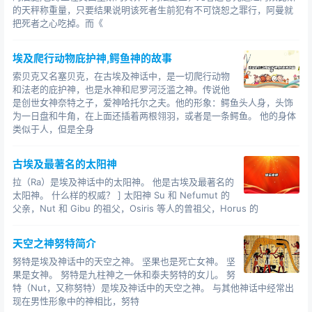
的天秤称重量，只要结果说明该死者生前犯有不可饶恕之罪行，阿曼就
把死者之心吃掉。而《
埃及爬行动物庇护神,鳄鱼神的故事
索贝克又名塞贝克，在古埃及神话中，是一切爬行动物
和法老的庇护神，也是水神和尼罗河泛滥之神。传说他
是创世女神奈特之子，爱神哈托尔之夫。他的形象：鳄鱼头人身，头饰
为一日盘和牛角，在上面还插着两根翎羽，或者是一条鳄鱼。 他的身体
类似于人，但是全身
古埃及最著名的太阳神
拉（Ra）是埃及神话中的太阳神。 他是古埃及最著名的
太阳神。 什么样的权威？ ] 太阳神 Su 和 Nefumut 的
父亲，Nut 和 Gibu 的祖父，Osiris 等人的曾祖父，Horus 的
天空之神努特简介
努特是埃及神话中的天空之神。 坚果也是死亡女神。 坚
果是女神。 努特是九柱神之一休和泰夫努特的女儿。 努
特（Nut，又称努特）是埃及神话中的天空之神。 与其他神话中经常出
现在男性形象中的神相比，努特