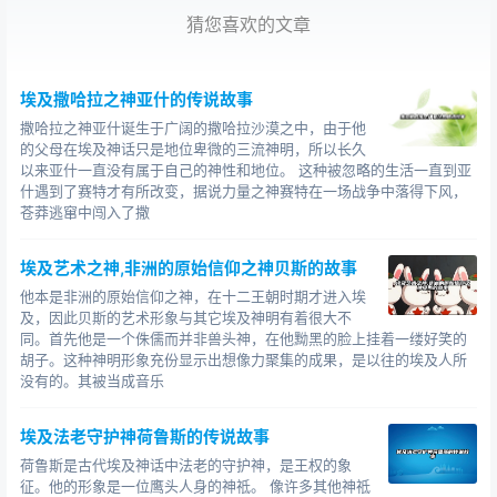
无上的权力。 他们被视为众神的化身。 他们为自己建造了
猜您喜欢的文章
巨大的陵墓金字塔，金字塔成为了法老王的权力因为这些
巨大的陵墓的形状像“金”的汉字，所以我们称之为“金字
埃及撒哈拉之神亚什的传说故事
塔”。 在哈拉斯金字塔前，还有一个狮身人面像守卫着法老
王的陵墓。
撒哈拉之神亚什诞生于广阔的撒哈拉沙漠之中，由于他
的父母在埃及神话只是地位卑微的三流神明，所以长久
以来亚什一直没有属于自己的神性和地位。 这种被忽略的生活一直到亚
什遇到了赛特才有所改变，据说力量之神赛特在一场战争中落得下风，
苍莽逃窜中闯入了撒
埃及金字塔建于公元前2600年之前，一共有七十座塔楼，
其中大部分是 位于开罗西南的吉萨高原沙漠中。 它被公认
埃及艺术之神,非洲的原始信仰之神贝斯的故事
为“古代世界八大奇迹”之一。 其中规模最大、最著名的是
他本是非洲的原始信仰之神，在十二王朝时期才进入埃
三代金字塔——胡夫金字塔和哈夫拉金字塔赫门考拉金字
及，因此贝斯的艺术形象与其它埃及神明有着很大不
塔。 其中以胡夫金字塔最多，相当于40多层的摩天大楼。
同。首先他是一个侏儒而并非兽头神，在他黝黑的脸上挂着一缕好笑的
据说10万人顶着烈日和监工鞭打了十年。 又用了20年修筑
胡子。这种神明形象充份显示出想像力聚集的成果，是以往的埃及人所
石路和地下墓穴，整个工程历时30多年。 一般认为金字塔
没有的。其被当成音乐
是古埃及法老（国王）的陵墓。
埃及法老守护神荷鲁斯的传说故事
荷鲁斯是古代埃及神话中法老的守护神，是王权的象
征。他的形象是一位鹰头人身的神祗。 像许多其他神祗
大多数研究资料显示埃及金字塔结构的数量有七十座金字