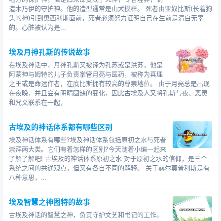
造木乃伊的守护神。他的造型通常是山犬模样。 死者由亚奴比斯(长着狗
头的神)引到奥西利斯面前，死者必须努力证明自己在生前是清白无辜
的。心脏被认为是...
埃及月神孔斯的传说故事
在埃及神话中，月神孔斯又被译为孔苏或是洪苏，他是
阿蒙神与姆特的儿子负责掌管月亮与医药，被称为真理
之王或是命运作者，在底比斯拥有较高的尊崇地位。 由于月亮总是出现
在夜晚，并且会有阴晴圆缺的变化，因此古埃及人又将孔斯与夜、恶灵
和咒文联系在一起，
古埃及的神话体系都有哪些区别
埃及神话体系有哪些?埃及神话体系包括原初之水与死者
崇拜两大类。它们有着怎样的区别?今天随着小编一起来
了解了解吧! 古埃及的神话体系原初之水 对于原初之水的信仰，是三个
系统之间的共通观点，但又有各自不同的解释。 关于赫尔莫普利斯是有
八种意思，...
埃及智慧之神图特的故事
古埃及神话的智慧之神，负责守护文艺和书记的工作。