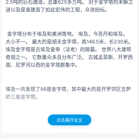
2.5吨的巨石建造，总重625多万吨。 对于金字塔的未解之
谜以及是谁建造了如此宏伟的工程，众说纷纭。
金字塔分布于埃及和美洲等地。 埃及，今苏丹和埃及。
大小不一。 最大的是胡夫金字塔，高146.5米，长230米。
埃及金字塔是古埃及皇帝（法老）的陵墓。 世界八大建筑
奇观之一。 它数量众多且分布广泛。 古城孟菲斯、开罗西
南、尼罗河以西的金字塔群集中。
埃及一共发现了96座金字塔，其中最大的是开罗郊区吉萨
的三座金字塔。
点击展开全文
大约从公元前3500年开始，尼罗河两岸出现了几十个奴隶
小国。 约公元前3000年，古代统一的埃及国家建立。 古
埃及国王，又称法老，是古埃及最大的奴隶主，拥有至高