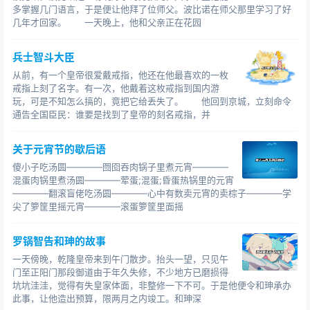
多掌握几门语言，于是便让他拜了位师父。波比诺在师父那里学习了好
几年才回家。 一天晚上，他和父亲正在花园
兵士智斗大臣
从前，有一个皇帝很爱戴戒指，他还在他最喜欢的一枚
戒指上刻了名字。有一次，他戴着这枚戒指到国内游
玩，可是不知怎么搞的，竟把它给丢失了。 他回到京城，立刻命令
通告全国臣民：谁要是找到了皇帝的刻名戒指，并
关于元宵节的歇后语
傻小子吃汤圆————囫囵吞肉锅子里煮元宵————
混蛋肉锅里煮汤圆————荤蛋;混蛋;昏蛋热锅里的元宵
————翻滚盲佬吃汤圆————心中有数卖元宵的卖棕子————学
尖了箩筐里摇元宵————滚蛋箩筐里面摇
罗锅智告和珅的故事
一天傍晚，乾隆皇帝来到午门散步。抬头一望，只见午
门至正阳门那段御道由于年久失修，不少地方已磨损得
坑坑洼洼，觉得有失皇家体面，非整修一下不可。于是他便令和珅承办
此事，让他造出预算，限两月之内竣工。和珅深