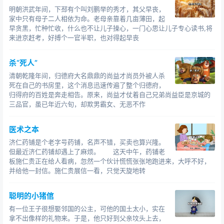
明朝洪武年间，下邳有个叫刘鹏举的秀才，其父早丧，
家中只有母子二人相依为命。老母亲靠着几亩薄田，起
早贪黑，忙种忙收，什么也不让儿子操心，一门心思让儿子专心读书,将
来进京赶考，好搏个一官半职，也对得起早丧
杀“死人”
清朝乾隆年间，归德府大名鼎鼎的尚益才尚员外被人杀
死在自己的书房里，这个消息迅速传遍了整个归德府，
归得府的百姓是奔走相告。原来，尚益才仗着自己兄弟尚益臣是京城的
三品官，虽已年近六旬，却欺男霸女、无恶不作
医术之本
济仁药铺是个老字号药铺，名声不错，买卖也算兴隆。
但最近济仁药铺却遇上了麻烦。 这天中午，药铺老
板施仁贵正在给人看病，忽然一个伙计慌慌张张地跑进来，大呼不好，
并给他一封信。施仁贵展信一看，只觉天旋地转
聪明的小猪倌
有一位王子很想娶邻国的公主，可他的国土太小，实在
拿不出像样的礼物来。于是，他只好到父亲坟头上去，