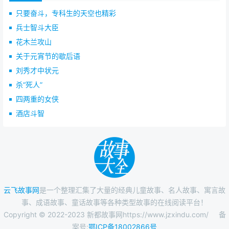
只要奋斗，专科生的天空也精彩
兵士智斗大臣
花木兰攻山
关于元宵节的歇后语
刘秀才中状元
杀“死人”
四两重的女侠
酒店斗智
云飞故事网
是一个整理汇集了大量的经典儿童故事、名人故事、寓言故
事、成语故事、童话故事等各种类型故事的在线阅读平台！
Copyright © 2022-2023 新都故事网https://www.jzxindu.com/
备
案号:
鄂ICP备18002866号