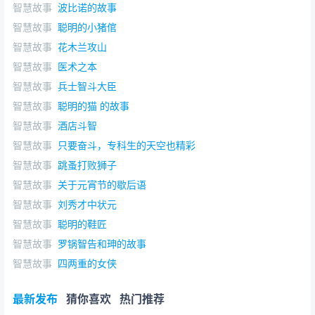
智慧故事
波比诺的故事
智慧故事
聪明的小猪倌
智慧故事
花木兰攻山
智慧故事
医术之本
智慧故事
兵士智斗大臣
智慧故事
聪明的猫 的故事
智慧故事
酒店斗智
智慧故事
只要奋斗，专科生的天空也精彩
智慧故事
跳蚤打败狮子
智慧故事
关于元宵节的歇后语
智慧故事
刘秀才中状元
智慧故事
聪明的鞋匠
智慧故事
罗锅智告和珅的故事
智慧故事
四两重的女侠
最新发布
猜你喜欢
热门推荐