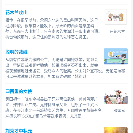
花木兰攻山
相传，在很早以前，承德东北边的黑山叫摩天岭，这里
地势险峻，很难有人能攻下。摩天岭的西面是悬崖峭
壁，东面与大山相连，只有南边的龙潭洼一条山路可通。 在花木兰
抗击匈奴那阵，这里住的是匈奴的先锋官右贤王。
聪明的裁缝
从前有位非常高傲的公主。无论是谁向她求婚，她都会
出一些谜语或难题考验他。如果求婚者答不出来，就会
被灰溜溜地赶出城去，受尽众人的耻笑。公主对外宣布说，无论是谁都
可以来试试猜谜的本事，如果有谁破解了她的谜
四两重的女侠
民国初年，皖东全椒县出了兄妹两位武侠，哥哥叫邓广
义，妹妹叫邓广美。兄妹俩继承父业，组织了一个武术
班，在长江南北一带城镇卖艺为生，方圆数百里赫赫有名。 邓家兄
妹擅长攀“尖刀山”和马术等武术表演，尤其是
刘秀才中状元