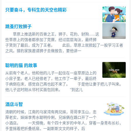
只要奋斗，专科生的天空也精彩
跳蚤打败狮子
草原上推选新的百兽之王，狮子、花豹、豺狗……这
些草原上的强者都参加了竞赛，经过层层淘汰，最终狮
子笑到了最后，成为了王者。 此后，草原上就掀起了一股学习王者
之风。猎豹家族邀请狮子去做报告，要他讲一
聪明的猫 的故事
从前有个老人，他和他的儿子一起住在一座草原边上的
小房子里。老人已经很老了，他工作了一辈子，最后终
于病倒在床，感觉自己再也起不来了。 于是他让妻子把儿子叫来。
他儿子这时刚从邻村买面包回来。 “到这儿
酒店斗智
清朝的时候，江南的马家湾有两兄妹，哥哥李玉山，忠
厚老实，妹妹李秀水聪明伶俐，兄妹俩在路口开了一个
小酒店。 一天傍晚，有个四十来岁的中年人，穿着一身青布长衫，
手里摇着把折叠纸扇，一副斯斯文文的样子，后