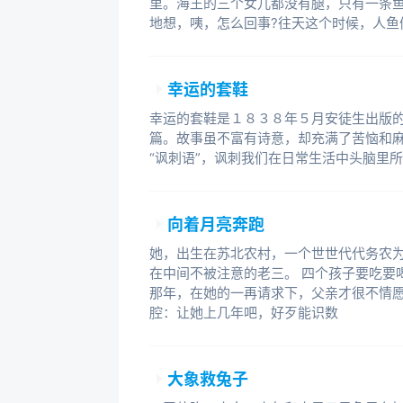
里。海王的三个女儿都没有腿，只有一条鱼
地想，咦，怎么回事?往天这个时候，人鱼们
小美人鱼海公主为了追求一个人高贵不
幸运的套鞋
长生命，放弃了她在恶毒女巫手中优
自己的爱，用自己的心，用自己年轻的
幸运的套鞋是１８３８年５月安徒生出版
篇。故事虽不富有诗意，却充满了苦恼和麻
享人的一切永恒的幸福。作家讴歌了
“讽刺语”，讽刺我们在日常生活中头脑里
洁的性格、坚强的毅力和牺牲精神。
向着月亮奔跑
小美人鱼善良勇敢。我们应该向她学
她，出生在苏北农村，一个世世代代务农
在中间不被注意的老三。 四个孩子要吃要
那年，在她的一再请求下，父亲才很不情
腔：让她上几年吧，好歹能识数
大象救兔子