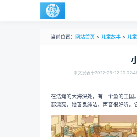
当前位置：
网站首页
>
儿童故事
>
儿童
本文发表于2022-05-22 20:02:4
在浩瀚的大海深处，有一个鱼的王国。王有六个漂亮的女儿，尤其是小女儿，比她的姐姐们
都漂亮。她善良纯洁，声音很好听。