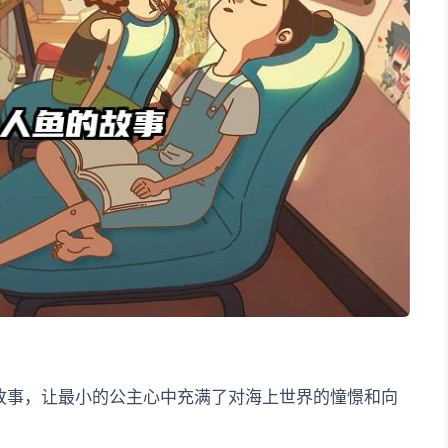
故事，让最小的公主心中充满了对海上世界的憧憬和向