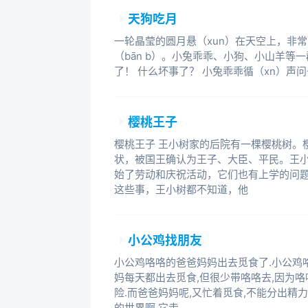
天狗吃月
安徒生童话《小美人鱼》选读
一轮晶莹的圆月悬（xun）在天空上，非
（bān b）。小兔乖乖、小狗、小山羊等
了！ 什么坏事了？ 小兔乖乖循（xn）声问去
小美人鱼脸色苍白，但她无所畏惧，
舌头，并夺走了她美丽的声音。
樱桃王子
樱桃王子 王小树家的后院有一棵樱桃树。
状，被国王确认为王子、大臣、平民。王
始了劳动和庆祝活动，它们也有上学的问
夜深了，小美人鱼对着熟睡的亲人抛出
这些事，王小树都不知道，他
了。
小公鸡找朋友
小公鸡咯咯的爸爸妈妈出去觅食了.小公鸡
她来到王子的宫殿，在石阶上喝下了
妈每天都出去觅食,但很少带咯咯去,因为
她看到了王子。她不能回答王子的问
险.而爸爸妈妈呢,又忙着觅食,不能分出精
舞，让人着迷。没有人知道她承受着
的世界啊,它走...