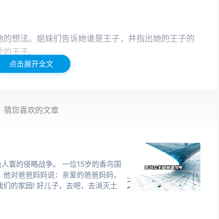
她的想法。姐妹们告诉她谁是王子，并指出她的王子的
爱的王子。
点击展开全文
己实现成为人类的愿望。女巫为她准备了一种药，并告
猜您喜欢的文章
鱼的尾巴就会变成大人的腿。当然，那是非常痛苦的，
，你每走一步，脚都像刀割一样疼。一旦你成为一个
。
人寰的侵略战争。 一位15岁的香鸟国
。他对爸爸妈妈说：亲爱的爸爸妈妈，
而忘记父母并娶她，她将得到一个不灭的灵魂；如果王子
我们的家园! 好儿子，去吧，去消灭土
子婚礼的前一天早上死去，变成海里的泡沫。