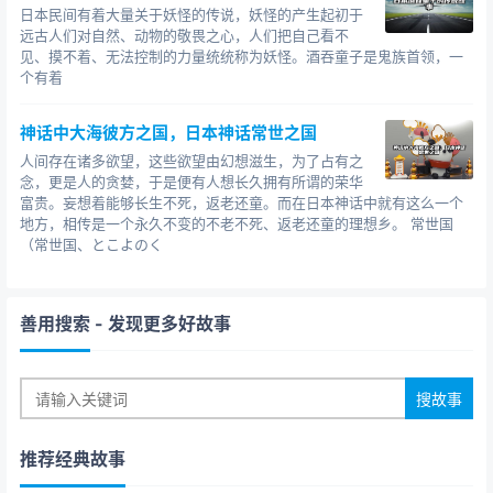
日本民间有着大量关于妖怪的传说，妖怪的产生起初于
远古人们对自然、动物的敬畏之心，人们把自己看不
见、摸不着、无法控制的力量统统称为妖怪。酒吞童子是鬼族首领，一
个有着
神话中大海彼方之国，日本神话常世之国
人间存在诸多欲望，这些欲望由幻想滋生，为了占有之
念，更是人的贪婪，于是便有人想长久拥有所谓的荣华
富贵。妄想着能够长生不死，返老还童。而在日本神话中就有这么一个
地方，相传是一个永久不变的不老不死、返老还童的理想乡。 常世国
（常世国、とこよのく
善用搜索
- 发现更多好故事
推荐经典故事