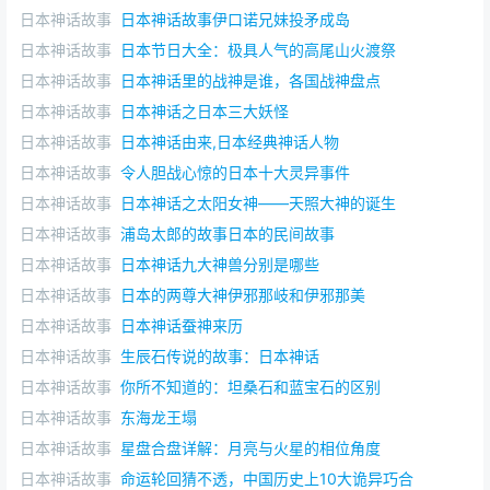
日本神话故事
日本神话故事伊口诺兄妹投矛成岛
日本神话故事
日本节日大全：极具人气的高尾山火渡祭
日本神话故事
日本神话里的战神是谁，各国战神盘点
日本神话故事
日本神话之日本三大妖怪
日本神话故事
日本神话由来,日本经典神话人物
日本神话故事
令人胆战心惊的日本十大灵异事件
日本神话故事
日本神话之太阳女神——天照大神的诞生
日本神话故事
浦岛太郎的故事日本的民间故事
日本神话故事
日本神话九大神兽分别是哪些
日本神话故事
日本的两尊大神伊邪那岐和伊邪那美
日本神话故事
日本神话蚕神来历
日本神话故事
生辰石传说的故事：日本神话
日本神话故事
你所不知道的：坦桑石和蓝宝石的区别
日本神话故事
东海龙王塌
日本神话故事
星盘合盘详解：月亮与火星的相位角度
日本神话故事
命运轮回猜不透，中国历史上10大诡异巧合