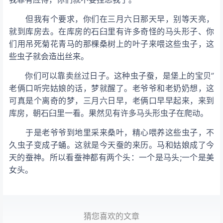
但我有个要求，你们在三月六日那天早，别等天亮，
就到库房去。在库房的石臼里有许多奇怪的马头形
子、你
们用吊死菊花青马的那棵桑树上的叶子来喂这些虫子，这
些虫子就会造出丝来。
你们可以靠卖丝过日子。这种虫子蚕，是堡上的宝贝”
老俩口听完姑娘的话，梦就醒了。老爷爷和老奶奶想，这
可真是个离奇的梦，三月六日早，老俩口早早起来，来到
库房，朝石臼里一看。果然见有许多马头形虫子在爬动。
于是老爷爷到地里采来桑叶，精心喂养这些虫子，不
久虫子变成子蛹。这就是今天蚕的来历。马和姑娘成了今
天的蚕神。所以看蚕神都有两个头：一个是马头;一个是美
女头。
猜您喜欢的文章