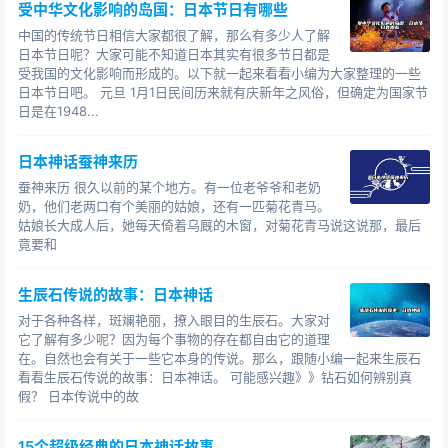
受中华文化影响的岛国：日本节日有哪些
中国的传统节日相信大家都很了解，那么有多少人了解
日本节日呢？大家可能不知道日本其实有很多节日都是
受我国的文化影响而形成的。以下就一起来看看小编为大家整理的一些
日本节日吧。 元旦 1月1日民间历来就有庆新年之风俗，但确定为国家节
日是在1948...
日本神话蚕神来历
蚕神来历 很久以前的某个地方。有一位老爷爷和老奶
奶，他们老两口有个美丽的姑娘，还有一匹菊花青马。
姑娘长大成人后，她每天倚着乌厩的木窗，对菊花青马说这说那，最后
竟要和
生辰石传说的故事：日本神话
对于各种各样，斑斓艳丽，撩入眼目的生辰石。大家对
它了解有多少呢？因为每个事物的存在都自由它的道理
在。自然也会有关于一些它本身的传说。那么，跟随小编一起来生辰石
看看生辰石传说的故事：日本神话。 可能感兴趣》》钻石如何辨别真
假？ 日本传说中的故
15个超级经典的日本神话故事