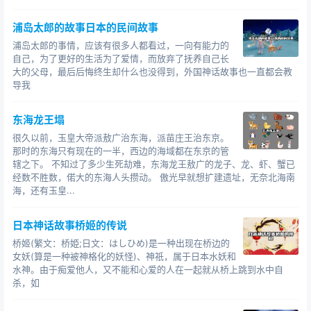
浦岛太郎的故事日本的民间故事
浦岛太郎的事情，应该有很多人都看过，一向有能力的
自己，为了更好的生活为了爱情，而放弃了抚养自己长
大的父母，最后后悔终生却什么也没得到，外国神话故事也一直都会教
导我
东海龙王塌
很久以前，玉皇大帝派敖广治东海，派苗庄王治东京。
那时的东海只有现在的一半，西边的海域都在东京的管
辖之下。 不知过了多少生死劫难，东海龙王敖广的龙子、龙、虾、蟹已
经数不胜数，偌大的东海人头攒动。 傲光早就想扩建遗址，无奈北海南
海，还有玉皇...
日本神话故事桥姬的传说
桥姬(繁文：桥姫;日文：はしひめ)是一种出现在桥边的
女妖(算是一种被神格化的妖怪)、神祇，属于日本水妖和
水神。由于痴爱他人，又不能和心爱的人在一起就从桥上跳到水中自
杀，如