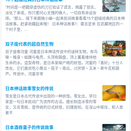
“时间是一把戳穿虚伪的刀它验证了谎言，揭露了现实，
淡化了承诺，你只要问心无愧的做人，一切自有命运安
排。”那么，接下来跟随小编一起来民间故事看看15个超级经典的日本神
话故事。赶紧收藏起来哦！ 日本神话故事1：蓑吉定亲 在武藏地区的一
个村子里，...
双子座代表的超自然生物
双子座像河童 河童是日本神话传说中的谜样生物，有鸟
喙丶猴身丶蛙蹼与龟壳，头顶有圆盘，顶上蓄着维持他
生命的水。造型奇特，是日本家喻户晓的妖怪。河童的「喜好」十分人
性化，它们喜欢吃小黄瓜丶茄子丶南瓜，讨厌铁丶玉米丶牵牛花和葫
芦。传说中，河童非常
日本神话故事雪女的传说
雪女是日本古代传说中出现的一种妖怪。雪女出，早归
家是一句日本民间广为流传的古话。擅长制造冰雪的雪
女，又名雪姬，是传统的日式妖怪，妇孺皆知。在深山中居住，和人类
差不
日本酒吞童子的传说故事