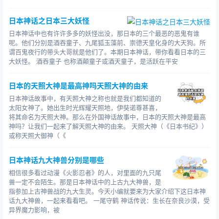
日本神话之日本三大妖怪
日本神话中也有许许多多的妖怪出没，那日本的三个最恶的恶鬼有谁
呢。他们分别是酒吞童子、九尾狐玉藻前、崇德天皇化身的大天狗。所
谓百鬼夜行的带头大哥就是他们了。本期日本神话，带你看看日本的三
大妖怪。 酒吞童子 也称酒颠童子或酒天童子，是活跃在平安
日本的天照大神是最高神吗天照大神的由来
日本神话故事中，有天照大神之称也就是我们都知道的
太阳女神了。她出生时光辉耀天照地，伊奘诺尊甚喜，
将其命名为天照大神。那么在外国神话故事中，日本的天照大神是最高
神吗？让我们一起来了解天照大神的由来。 天照大神（《日本书纪》）
或称天照大御神（《
日本神话九大神兽分别是哪些
相信很多看过动漫《火影忍者》的人，对里面的九只尾
兽一定不会陌生。那是日本神话中的上古九大神兽，是
指参加上古神兽战的九大生灵。今天小编就要来为大家介绍下这日本神
话九大神兽，一起来看看吧。 一尾守鹤 神话传说：生长在奈良沙漠，受
异界魔力影响，被