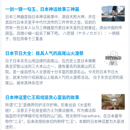
一剑一镜一勾玉，日本神话故事三神器
日本三神器是指日本神话故事中，源自天照大神，并在
其后代日本天皇手中代代流传的三件传世之宝。目前仍
然有一些日本人认为三神器是代表日本天皇的正统象征，类似中国的传
国玺。且随小编一起去了解下吧。 八咫镜（ヤタノカガミ）：一柄镜
子，现在供奉于三重县
日本节日大全：极具人气的高尾山火渡祭
位于日本关东山地边缘的高尾山，在历史上是日本佛教
真言宗智山派的三大本山之一，建有著名的高尾山药王
院，是一座自然与人文景观十分丰富的旅游名山。今天的日本节日大
全，就来为你介绍高尾山上极具人气的火渡祭活动。 位于东京近郊的高
尾山，被米其林杂志评
日本神话里仁王和戏惩贪心富翁的故事
所谓“仁王”是佛界的护法守护神。形象出自《大宝积
経》，法意王子化身金刚力士为佛法服侍，作为佛法和
伽蓝的守护神镇守在寺院的山门前。梵文称作Vajradhara，在日本最早
称作“二王”，后来改用较亲切的称呼“仁王”。本期的日本神话要为大家讲
述的...