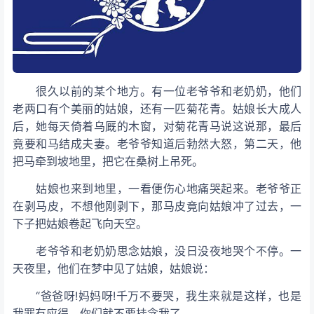
很久以前的某个地方。有一位老爷爷和老奶奶，他们
老两口有个美丽的姑娘，还有一匹菊花青
。姑娘长大成人
后，她每天倚着乌厩的木窗，对菊花青马说这说那，最后
竟要和马结成夫妻。老爷爷知道后勃然大怒，第二天，他
把马牵到坡地里，把它在桑树上吊死。
姑娘也来到地里，一看便伤心地痛哭起来。老爷爷正
在剥马皮，不想他刚剥下，那马皮竟向姑娘冲了过去，一
下子把姑娘卷起飞向天空。
老爷爷和老奶奶思念姑娘，没日没夜地哭个不停。一
天夜里，他们在梦中见了姑娘，姑娘说：
“爸爸呀!妈妈呀!千万不要哭，我生来就是这样，也是
我罪有应得，你们就不要挂念我了。