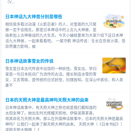
两位二世皇帝还都是被自己的臣属害死的。
（V...
秦朝是中国历史上第一个统一的中央集权制世袭王
日本神话九大神兽分别是哪些
朝，它的建立者是秦王嬴政。嬴政消灭六国，结束了春秋
相信很多看过动漫《火影忍者》的人，对里面的九只尾
战国诸侯割据的局面，成为了中国
历史上的千古一帝。秦
兽一定不会陌生。那是日本神话中的上古九大神兽，是
始皇消灭六国之后，北击匈奴，南下百越，使得秦帝国的
指参加上古神兽战的九大生灵。今天小编就要来为大家介绍下这日本神
话九大神兽，一起来看看吧。 一尾守鹤 神话传说：生长在奈良沙漠，受
疆域迅速扩展，建立了强盛的东方大帝国。
异界魔力影响，被
然而仅仅在15年之后，秦朝的第二代皇帝，就把大好
日本神话故事雪女的传说
江山葬送他人之手了。公元前210年，秦二世胡亥即位。他
进一步增加苛捐杂税，加重徭役刑罚，以“税民深者为明
雪女是日本古代传说中出现的一种妖怪。雪女出，早归
家是一句日本民间广为流传的古话。擅长制造冰雪的雪
吏”、“杀人众者为忠臣”，使广大民众的生活异常困苦艰
女，又名雪姬，是传统的日式妖怪，妇孺皆知。在深山中居住，和人类
难，大规模的农民起义已经到了一触即发的地步。
差不
公元前207年冬天，宦官赵高杀死李斯，自己当上了
日本的天照大神是最高神吗天照大神的由来
丞相。后来赵高又施计谋杀了二世皇帝胡亥。原本强盛的
日本神话故事中，有天照大神之称也就是我们都知道的
大一统秦朝，就这样仅传二世，毁在了昏暴之君和奸诈宦
太阳女神了。她出生时光辉耀天照地，伊奘诺尊甚喜，
官的手里。
将其命名为天照大神。那么在外国神话故事中，日本的天照大神是最高
神吗？让我们一起来了解天照大神的由来。 天照大神（《日本书纪》）
公元581年，杨坚建立隋朝，几年后完成了全国的统
或称天照大御神（《