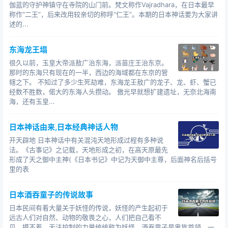
伽蓝的守护神镇守在寺院的山门前。梵文称作Vajradhara，在日本最早
春秋末年，韩、赵、魏三家分晋；三国后期，魏、
称作“二王”，后来改用较亲切的称呼“仁王”。本期的日本神话要为大家讲
蜀、吴三个政权又归于一统，而此时统一天下的，恰巧就
述的...
是晋朝。
东海龙王塌
三家分晋指的是春秋末年，五霸之一的晋国被韩、
很久以前，玉皇大帝派敖广治东海，派苗庄王治东京。
赵、魏三家大夫瓜分的事件。周威烈王二十三年（公元前
那时的东海只有现在的一半，西边的海域都在东京的管
403年），周天子分封韩、赵、魏三家为侯国。司
光的编
辖之下。 不知过了多少生死劫难，东海龙王敖广的龙子、龙、虾、蟹已
经数不胜数，偌大的东海人头攒动。 傲光早就想扩建遗址，无奈北海南
年体史书《资治通鉴》就是从这一事件开始记载的：
海，还有玉皇...
“周威烈王二十三年，初命晋大夫魏斯、赵籍、韩虔为
诸侯……”公元前376年，韩、赵、魏三家联合废掉晋静公，
日本神话由来,日本经典神话人物
将晋公室剩余土地全部瓜分了。三家分晋是春秋与战国的
开天辟地 日本神话中有关混沌天地形成过程有多种说
法。《古事记》之记载，天地形成之初，在高天原最先
重要分界点，具有划时代的历史意义。从此，韩、赵、魏
形成了天之御中主神(《日本书记》中记为天御中主尊，后面神名后括号
都成为了中原大国，再加上原有的秦、齐、楚、燕四个大
里的表
国，历史上称为“战国七雄”。
日本酒吞童子的传说故事
三国时期是国家大分裂民族大融合的历史时期，有曹
日本民间有着大量关于妖怪的传说，妖怪的产生起初于
魏、蜀汉、孙吴等三个政权并立。三国存在的时间非常
远古人们对自然、动物的敬畏之心，人们把自己看不
短，只有几十年的时间，最后归于晋朝的大一统。公元
见、摸不着、无法控制的力量统统称为妖怪。酒吞童子是鬼族首领，一