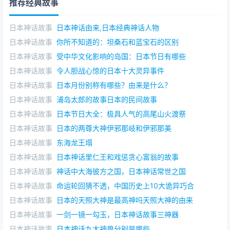
推荐经典故事
其四，这两个朝代都面对一个北方强悍的游牧民族
（匈奴、突厥），而且都在军事上处于优势地位，并最终
日本神话故事
日本神话由来,日本经典神话人物
迫使北方民族走向衰败。
日本神话故事
你所不知道的：坦桑石和蓝宝石的区别
其五，汉朝和唐朝都大力发展西域，并统治西域广大
日本神话故事
受中华文化影响的岛国：日本节日有哪些
地区。
日本神话故事
令人胆战心惊的日本十大灵异事件
中国历史10大诡异巧合——叹两宋灭亡，皆于异族之
日本神话故事
日本月份别称有哪些？由来是什么？
手
日本神话故事
浦岛太郎的故事日本的民间故事
宋朝（公元960年～1279年）是中国历史上承五代十
日本神话故事
日本节日大全：极具人气的高尾山火渡祭
国、下启元朝的时代，根据首都及疆域的变迁，分为北宋
日本神话故事
日本的两尊大神伊邪那岐和伊邪那美
与南宋，合称两宋。值得注意的是，北宋和南宋都是被异
日本神话故事
东海龙王塌
族所灭，投降后，皇帝和皇族都被掳往北方。
日本神话故事
日本神话里仁王和戏惩贪心富翁的故事
北宋是由后周将领赵匡胤建立的。赵匡胤本是后周的
日本神话故事
神话中大海彼方之国，日本神话常世之国
殿前都点检，由于战功卓着，成为了后周世宗的左膀右
日本神话故事
命运轮回猜不透，中国历史上10大诡异巧合
臂。周世宗死后，继位的周恭帝年幼，赵匡胤于是有了称
日本神话故事
日本的天照大神是最高神吗天照大神的由来
帝的野心。显德七年春天，赵匡胤发动陈桥兵变，做了大
日本神话故事
一剑一镜一勾玉，日本神话故事三神器
宋的皇帝。后来，北宋经太宗、真宗、仁宗、英宗至神
日本神话故事
日本神话九大神兽分别是哪些