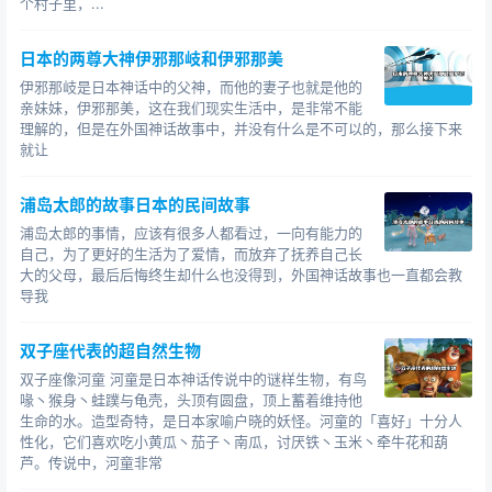
个村子里，...
汉的创建者是汉高祖刘邦，建都长安；东汉的创建者是光
武帝刘秀，建都洛阳。其间，曾有王莽篡汉自立的短暂新
日本的两尊大神伊邪那岐和伊邪那美
朝（公元8年—公元23年）。
伊邪那岐是日本神话中的父神，而他的妻子也就是他的
两汉是中国在世界上非常辉煌的历史时期。汉高祖至
亲妹妹，伊邪那美，这在我们现实生活中，是非常不能
理解的，但是在外国神话故事中，并没有什么是不可以的，那么接下来
文景两帝时期的汉朝，经济呈直线上升的趋势，成为东方
就让
第一经济强国，与西罗马并称两大帝国。中亚和西域各大
国都闻而惧之。而到了汉武帝时期，汉帝国已经成为世界
浦岛太郎的故事日本的民间故事
上最强大的帝国，匈奴战败后被迫向北逃窜。
浦岛太郎的事情，应该有很多人都看过，一向有能力的
自己，为了更好的生活为了爱情，而放弃了抚养自己长
张骞出使西域，首次开辟了著名的“丝绸之路”，开通了
大的父母，最后后悔终生却什么也没得到，外国神话故事也一直都会教
东西方贸易的大通道，中国从此成为世界贸易体系的中
导我
心，直到一千多年后蒙古人发生叛乱。正是因为汉朝的声
威远播，外族开始将中国人称为“汉人”，而汉朝人对这样的
双子座代表的超自然生物
称谓也很满意，“汉”从此成为伟大的华夏民族恒久的代号。
双子座像河童 河童是日本神话传说中的谜样生物，有鸟
喙丶猴身丶蛙蹼与龟壳，头顶有圆盘，顶上蓄着维持他
而多年以后，中国又出现了一个唐朝，也是世界公认
生命的水。造型奇特，是日本家喻户晓的妖怪。河童的「喜好」十分人
的中国最强盛的时代之一。李渊于公元618年建立唐朝，以
性化，它们喜欢吃小黄瓜丶茄子丶南瓜，讨厌铁丶玉米丶牵牛花和葫
芦。传说中，河童非常
长安（今陕西西安）为首都。鼎盛时期的公元7世纪时，中