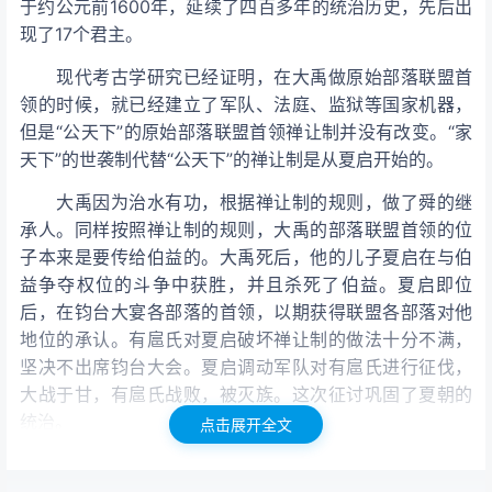
于约公元前1600年，延续了四百多年的统治历史，先后出
现了17个君主。
现代考古学研究已经证明，在大禹做原始部落联盟首
领的时候，就已经建立了军队、法庭、监狱等国家机器，
但是“公天下”的原始部落联盟首领禅让制并没有改变。“家
天下”的世袭制代替“公天下”的禅让制是从夏启开始的。
大禹因为治水有功，根据禅让制的规则，做了舜的继
承人。同样按照禅让制的规则，大禹的部落联盟首领的位
子本来是要传给伯益的。大禹死后，他的儿子夏启在与伯
益争夺权位的斗争中获胜，并且杀死了伯益。夏启即位
后，在钧台大宴各部落的首领，以期获得联盟各部落对他
地位的承认。有扈氏对夏启破坏禅让制的做法十分不满，
坚决不出席钧台大会。夏启调动军队对有扈氏进行征伐，
大战于甘，有扈氏战败，被灭族。这次征讨巩固了夏朝的
统治。
点击展开全文
夏启死后，继承王位的太康在东夷族的进攻下丧失了