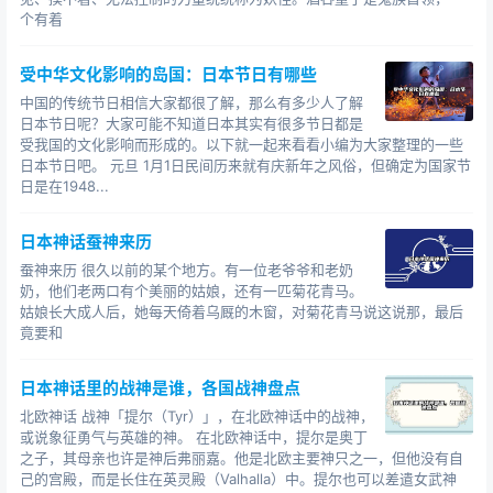
263年，司马昭派钟会、邓艾、诸葛绪分兵三路南平蜀
个有着
汉，与蜀汉将领姜维发生拉锯战。
受中华文化影响的岛国：日本节日有哪些
魏军被挡于剑阁之前，邓艾避开姜维大军的锋芒，抄
中国的传统节日相信大家都很了解，那么有多少人了解
阴平小路直取涪城，进逼成都。汉主刘禅投降，蜀汉为魏
日本节日呢？大家可能不知道日本其实有很多节日都是
所灭。公元265年，司马昭死后，司马炎夺取曹魏政权，
受我国的文化影响而形成的。以下就一起来看看小编为大家整理的一些
定都洛阳，建立晋朝，史称西晋，并开始筹备伐吴。
日本节日吧。 元旦 1月1日民间历来就有庆新年之风俗，但确定为国家节
日是在1948...
公元279年，晋朝兵分六路，由北、西两面向东吴进
发。公元280年，晋军成功攻克建业，孙皓投降，东吴灭
日本神话蚕神来历
亡，西晋成功统一了天下，历史上称这一结局为“三国归
蚕神来历 很久以前的某个地方。有一位老爷爷和老奶
晋”，纷纷扰扰的战国风云始于“分晋”，终于“归晋”，未免
奶，他们老两口有个美丽的姑娘，还有一匹菊花青马。
姑娘长大成人后，她每天倚着乌厩的木窗，对菊花青马说这说那，最后
令后人遐思这是否又是历史的一个诡异巧合。
竟要和
中国历史10大诡异巧合——秦、隋仅二世：同样盛极
日本神话里的战神是谁，各国战神盘点
一时的短命王朝
和隋朝都完成了我国历史上两次重要的大一统，都建
北欧神话 战神「提尔（Tyr）」，在北欧神话中的战神，
或说象征勇气与英雄的神。 在北欧神话中，提尔是奥丁
立了强盛的东方帝国。然而更加巧合的是，这两个统一强
之子，其母亲也许是神后弗丽嘉。他是北欧主要神只之一，但他没有自
盛的王朝都一样的短命，都断送在了二世的手中，并且这
己的宫殿，而是长住在英灵殿（Valhalla）中。提尔也可以差遣女武神