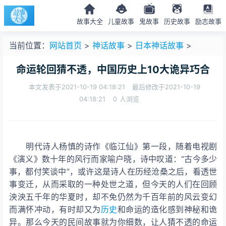
故事大全
儿童故事
鬼故事
历史故事
励志故事
当前位置：
网站首页
>
神话故事
>
日本神话故事
>
命运轮回猜不透，中国历史上10大诡异巧合
本文发表于2021-10-19 04:18:21
最后修改于2021-10-19
04:18:21
0
人浏览
明代诗人杨慎的诗作《临江仙》第一段，随着电视剧
《
演义》数十年的风行而家喻户晓，诗中叹道：“古今多少
事，都付笑谈中”，或许这是诗人在历经沧桑之后，看透世
事变迁，从而采取的一种处世之道，但今天的人们在回顾
泱泱五千年的华夏
时，却不免仍然为千百年前的风云变幻
而满怀冲动，有时却又为
历史
和命运的造化感到神秘和诡
异。那么今天的民间故事就为你细数，让人猜不透的命运