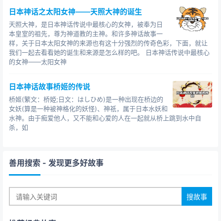
亚的沙漠地带也受其控制。公元690年，武则天改国号“唐”
日本神话之太阳女神——天照大神的诞生
为“周”，迁都洛阳，称神都，史称武周，也称“大周”。“大
天照大神，是日本神话传说中最核心的女神，被奉为日
周”国号一直延用到公元705年唐中宗李显复位。
本皇室的祖先，尊为神道教的主神。和许多神话故事一
样，关于日本太阳女神的来源也有这十分强烈的传奇色彩，下面，就让
唐朝在天宝十四年（公元755年）安史之乱后日渐衰
我们一起去看看她的诞生和来源是怎么样的吧。 日本神话传说中最核心
落，至天佑四年（公元907年）梁王朱温篡位灭亡。唐朝
的女神——太阳女神
历经21位皇帝（含武则天），共289年。唐朝在文化、政
治、经济、外交等方面都有辉煌的成就，是当时世界上最
日本神话故事桥姬的传说
强大的国家。
桥姬(繁文：桥姫;日文：はしひめ)是一种出现在桥边的
女妖(算是一种被神格化的妖怪)、神祇，属于日本水妖和
汉朝和唐朝这两个强盛的帝国之间有很多巧合之处：
水神。由于痴爱他人，又不能和心爱的人在一起就从桥上跳到水中自
杀，如
其一，它们都前承一个强大而短命的王朝（汉朝之前
为秦朝，唐朝之前为隋朝），都继承了其丰富的遗产，并
且除名义上的改朝换代外，实质上都几乎是前朝的延续。
善用搜索
- 发现更多好故事
其二，汉朝和唐朝都有一个中兴的过程，东西汉的承
接与安史之乱前后的唐朝，都历尽艰险而不亡。
其三，这两个朝代在开国初期，都有一个女人掌握朝
政大权（汉朝是吕雉，唐朝是武则天），并且在权力回归
后，都有一个中兴时期（文景之治和开元之治）。