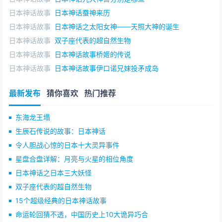
宗，这一时期社会趋于稳定，经济规模空前，文化更是盛
极一时。
日本神话故事
日本神话蚕神来历
日本神话故事
日本神话之太阳女神——天照大神的诞生
公元1126年，金国灭辽后，决定向北宋发动大规模进
日本神话故事
双子座代表的超自然生物
攻。金军很快打到了宋朝京城开封。宋徽宗非常恐慌，赶
日本神话故事
日本神话故事桥姬的传说
忙退位，让太子赵桓继位，自己则逃到南方的镇江去了。
日本神话故事
日本神话故事伊口诺兄妹投矛成岛
宋钦宗即帝位，年号“靖康”。抗战派主将李纲主持开封事
务，得到军民的支持，士气高涨，打退了金兵。金兵北撤
最新发布
猜你喜欢
热门推荐
后，北宋统治者以为万事大吉，又过起了醉生梦死的生
活。
东海龙王塌
然而，金军在经过一个夏天的休整后，再次南侵。这
生辰石传说的故事：日本神话
时，控制朝政的是主和派，他们根本不组织力量进行抵
令人胆战心惊的日本十大灵异事件
抗，一心只想求和。没过多久，开封陷落，宋徽宗与宋钦
星盘合盘详解：月亮与火星的相位角度
宗皆被金兵俘虏。
日本神话之日本三大妖怪
靖康二年（公元1127年）正月，金军将徽、钦二帝和
双子座代表的超自然生物
后妃、皇宗贵戚等3000人全都掳往北方。当时的开封城中
15个超级经典的日本神话故事
几乎被劫掠一空，北宋王朝也至此灭亡。这就是历史上着
命运轮回猜不透，中国历史上10大诡异巧合
名的的“靖康之变”。