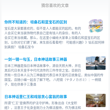
权力。直到少康继位以后，夏朝的政权才被重新夺回并得
猜您喜欢的文章
到巩固。从“太康失国”到“少康中兴”以后，夏朝统治者都善
于控制东夷，或是与东夷搞好关系。然而到了夏桀统治天
下的时候，夏朝却一味地讨伐边国，耗费了大量人力物
你所不知道的：坦桑石和蓝宝石的区别
力；同时，夏桀是一个昏庸无能、贪图享受的暴君，想尽
宝石是大家都喜欢的，但不是人人都能买的起的。有的
办法残害忠臣和百姓，重用乱臣贼子。因此，四方诸侯纷
人会买它来当装饰物代表自己是有钱人的身份，有的人
纷要求推翻他的暴政，使得夏桀陷入了内外交困的孤立境
会买它来当收藏。那么，在这里小编给大家奉上坦桑石和蓝宝石的区
别，让你对它们更了解，来生辰石看看吧！ 可能感兴趣》》钻石如何辨
地。
别真假？ 坦桑石至今
商汤看到推翻夏桀统治的时期已经成熟，便以“天命”为
号召，说：“有夏多罪，天命殛之”，联合四方诸侯向夏朝发
一剑一镜一勾玉，日本神话故事三神器
起了进攻。在鸣条之战中，商汤的军队取得了决定性胜
日本三神器是指日本神话故事中，源自天照大神，并在
其后代日本天皇手中代代流传的三件传世之宝。目前仍
利。夏桀在出逃后死于南巢，夏王朝从此灭亡了。
然有一些日本人认为三神器是代表日本天皇的正统象征，类似中国的传
国玺。且随小编一起去了解下吧。 八咫镜（ヤタノカガミ）：一柄镜
夏的“家天下”世袭王朝是由夏启开启的，而终结这个王
子，现在供奉于三重县
朝的最后一个君主则是夏桀。“启”就是开启的意思，而“桀”
的谐音就是终结。这是历史的一个巧合，还是冥冥之中就
日本神话里仁王和戏惩贪心富翁的故事
已经注定了呢？
所谓“仁王”是佛界的护法守护神。形象出自《大宝积
経》，法意王子化身金刚力士为佛法服侍，作为佛法和
中国历史10大诡异巧合——三家分晋与三国归晋