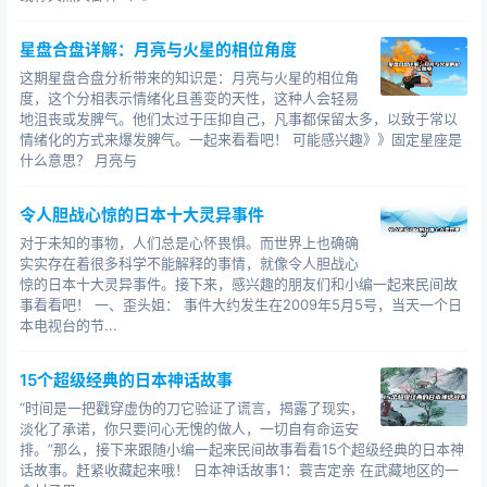
一，结束了南北朝割据的局面。统一的隋朝在文化、政
治、经济、外交等方面都取得了辉煌成就，成为了当时世
星盘合盘详解：月亮与火星的相位角度
界上最强大的国家，然而这样一个繁荣强盛的大帝国，却
这期星盘合盘分析带来的知识是：月亮与火星的相位角
由于二世皇帝隋炀帝的暴政而很快就灭亡了。
度，这个分相表示情绪化且善变的天性，这种人会轻易
地沮丧或发脾气。他们太过于压抑自己，凡事都保留太多，以致于常以
隋炀帝杨广于公元604年即帝位，年号大业，在位13
情绪化的方式来爆发脾气。一起来看看吧！ 可能感兴趣》》固定星座是
什么意思？ 月亮与
年。在位时期，他修建长城、大运河和东都洛阳城，三征
高句丽，同时对国内百姓横征暴敛，导致了北方大规模的
令人胆战心惊的日本十大灵异事件
农民起义，在农民军的打击下，隋朝统治摇摇欲坠。
对于未知的事物，人们总是心怀畏惧。而世界上也确确
大业十四年（公元618年）三月，隋炀帝命令修治丹阳
实实存在着很多科学不能解释的事情，就像令人胆战心
惊的日本十大灵异事件。接下来，感兴趣的朋友们和小编一起来民间故
宫，准备迁居那里。在他所乘坐的
船到达江都的时候，部
事看看吧！ 一、歪头姐： 事件大约发生在2009年5月5号，当天一个日
下共谋推举宇文化及为首，发动了兵变。宇文化及逼迫缢
本电视台的节...
死了隋炀帝，盛极一时的隋朝就此灭亡了。
15个超级经典的日本神话故事
中国历史10大诡异巧合——汉朝与唐朝的诸多巧合
“时间是一把戳穿虚伪的刀它验证了谎言，揭露了现实，
汉朝是中国历史上继短暂的秦朝之后出现的朝代，分
淡化了承诺，你只要问心无愧的做人，一切自有命运安
为西汉（公元前202年—公元8年）和东汉（公元25年—公
排。”那么，接下来跟随小编一起来民间故事看看15个超级经典的日本神
元220年）两个历史时期，后世史学家亦称之为两汉。西
话故事。赶紧收藏起来哦！ 日本神话故事1：蓑吉定亲 在武藏地区的一