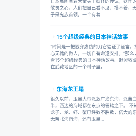
日本民间有着大量关于妖怪的传说，妖怪
敬畏之心，人们把自己看不见、摸不着、
子是鬼族首领，一个有着
15个超级经典的日本神话故事
“时间是一把戳穿虚伪的刀它验证了谎言，
心无愧的做人，一切自有命运安排。”那么
看15个超级经典的日本神话故事。赶紧收
在武藏地区的一个村子里，...
东海龙王塌
很久以前，玉皇大帝派敖广治东海，派苗庄
半，西边的海域都在东京的管辖之下。 不
龙子、龙、虾、蟹已经数不胜数，偌大的东
无奈北海南海，还有玉皇...