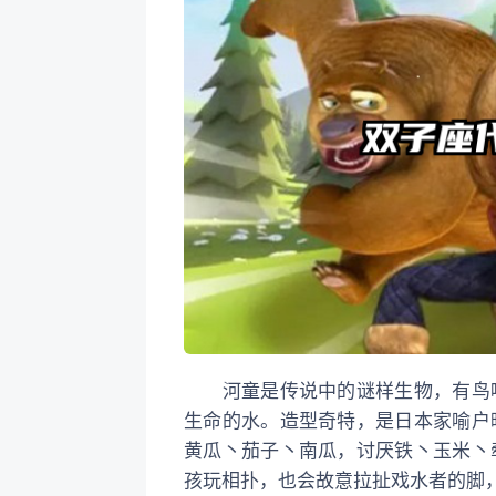
河童是
传说中的谜样生物，有鸟
生命的水。造型奇特，是日本家喻户
黄瓜丶茄子丶南瓜，讨厌铁丶玉米丶
孩玩相扑，也会故意拉扯戏水者的脚