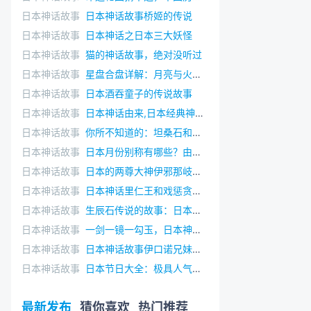
日本神话故事
日本神话故事桥姬的传说
日本神话故事
日本神话之日本三大妖怪
日本神话故事
猫的神话故事，绝对没听过
日本神话故事
星盘合盘详解：月亮与火星的相位角度
日本神话故事
日本酒吞童子的传说故事
日本神话故事
日本神话由来,日本经典神话人物
日本神话故事
你所不知道的：坦桑石和蓝宝石的区别
日本神话故事
日本月份别称有哪些？由来是什么？
日本神话故事
日本的两尊大神伊邪那岐和伊邪那美
日本神话故事
日本神话里仁王和戏惩贪心富翁的故事
日本神话故事
生辰石传说的故事：日本神话
日本神话故事
一剑一镜一勾玉，日本神话故事三神器
日本神话故事
日本神话故事伊口诺兄妹投矛成岛
日本神话故事
日本节日大全：极具人气的高尾山火渡祭
最新发布
猜你喜欢
热门推荐