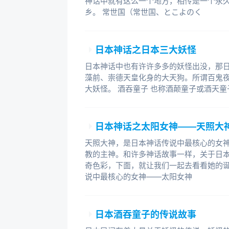
神话中就有这么一个地方，相传是一个永
乡。 常世国（常世国、とこよのく
日本神话之日本三大妖怪
日本神话中也有许许多多的妖怪出没，那
藻前、崇德天皇化身的大天狗。所谓百鬼
大妖怪。 酒吞童子 也称酒颠童子或酒天
日本神话之太阳女神——天照大
天照大神，是日本神话传说中最核心的女
教的主神。和许多神话故事一样，关于日
奇色彩，下面，就让我们一起去看看她的诞
说中最核心的女神——太阳女神
日本酒吞童子的传说故事