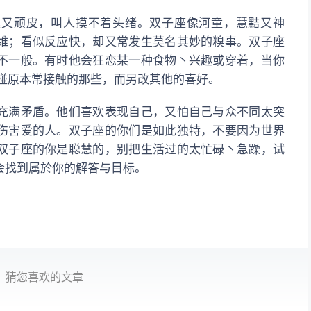
顽皮，叫人摸不着头绪。双子座像河童，慧黠又神
维；看似反应快，却又常发生莫名其妙的糗事。双子座
不一般。有时他会狂恋某一种食物丶兴趣或穿着，当你
全不碰原本常接触的那些，而另改其他的喜好。
满矛盾。他们喜欢表现自己，又怕自己与众不同太突
伤害爱的人。双子座的你们是如此独特，不要因为世界
双子座的你是聪慧的，别把生活过的太忙碌丶急躁，试
会找到属於你的解答与目标。
猜您喜欢的文章