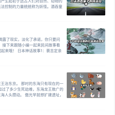
的产生起初于远古人们对自然、动物的
无法控制的力量统统称为妖怪。酒吞童
揭露了现实，淡化了承诺，你只要问
，接下来跟随小编一起来民间故事看
藏起来哦！ 日本神话故事1：蓑吉定亲
王治东京。 那时的东海只有现在的一
知过了多少生死劫难，东海龙王敖广的
海人头攒动。 傲光早就想扩建遗址，