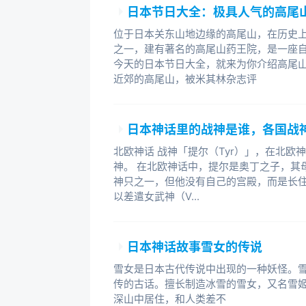
日本节日大全：极具人气的高尾
位于日本关东山地边缘的高尾山，在历史
之一，建有著名的高尾山药王院，是一座
今天的日本节日大全，就来为你介绍高尾山
近郊的高尾山，被米其林杂志评
日本神话里的战神是谁，各国战
北欧神话 战神「提尔（Tyr）」，在北
神。 在北欧神话中，提尔是奥丁之子，其
神只之一，但他没有自己的宫殿，而是长住在英
以差遣女武神（V...
日本神话故事雪女的传说
雪女是日本古代传说中出现的一种妖怪。
传的古话。擅长制造冰雪的雪女，又名雪
深山中居住，和人类差不