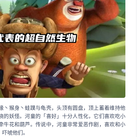
喙丶猴身丶蛙蹼与龟壳，头顶有圆盘，顶上蓄着维持他
晓的妖怪。河童的「喜好」十分人性化，它们喜欢吃小
牵牛花和葫芦。传说中，河童非常爱恶作剧，喜欢和小
，吓唬他们。