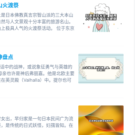
山火渡祭
上是日本佛教真言宗智山派的三大本山
自然与人文景观十分丰富的旅游名山。
上极具人气的火渡祭活动。 位于东京
神盘点
欧神话中的战神，或说象征勇气与英雄的
母亲也许是神后弗丽嘉。他是北欧主要
灵殿（Valhalla）中。提尔也可
雪女出，早归家是一句日本民间广为流
姬，是传统的日式妖怪，妇孺皆知。在