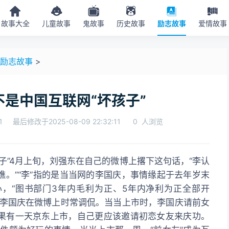
故事大全
儿童故事
鬼故事
历史故事
励志故事
爱情故事
励志故事
>
是中国互联网“坏孩子”
1
最后修改于2025-08-09 22:32:11
0
人浏览
。”“李”指的是当当网的李国庆，事情缘起于去年岁末
，“图书部门3年内毛利为正、5年内净利为正全部开
的李国庆在微博上时常调侃。当当上市时，李国庆请前女
果有一天京东上市，自己更应该邀请初恋女友来庆功。