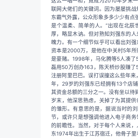
这么一唱一和，竟成为2010年岁末
联网大佬们的关键词。因为屡屡挑战
东霸气外露，公众形象多多少少有点张
是个温柔、简单的人。”出现在北辰
厚，略显木讷。但对熟知刘强东的人
魄力。有一个细节似乎可以看出刘强
资本是2000万，是他在中关村5年
是豪赌。1998年，马化腾等5人凑了
磊用50万创办163，陈天桥炒股赚了5
注册阿里巴巴。误打误撞这么些年来，
年，29岁的刘强东已经拥有13个店
其资金总额的三分之一。没有坐以待
岁末，他深思熟虑，关掉了为其提供
的雏形。有意思的是，据说当时的刘
节，或许只是想强调他进入电子商务
的前瞻性。当然，对于每个人来说，
东1974年出生于江苏宿迁，他骨子