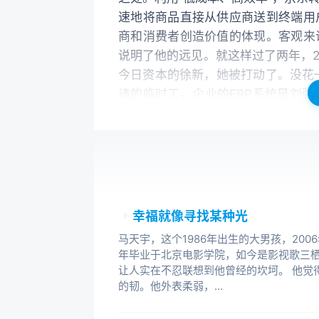
速地将商品直接从供应商送到终端用
商和消费者创造价值的体现。客观来
说明了他的远见。就这样过了两年，2
今日资本的徐新，她被打动了。没花一
请的临时工，企业的ERP系统是刘
货和现金，发现每一笔都对得上。徐
膀。后来的故事就众所周知了，刘强
为中国B2C领域的巨鳄。狂飙突进
国互联网一直走的是一条模仿的路。
户正如美国的雅虎……但故事到了B2C(Bu
夫贝索斯在1995年7月创立。199
幸福就像寻找某种光
周刊将1999年封面人物授予了亚马
马天宇，这个1986年出生的大男孩，200
时候，刘强东还在中关村溜达。那段
年毕业于北京电影学院，如今是影视歌三
人、没有渠道、没有客户，也没有技
让人实在不忍联想到他曾经的坎坷。 他觉
的韧。他外表柔弱，...
段时间后，Nasdaq指数已经开始下滑
高后，一路下跌。而被誉为中国亚马逊