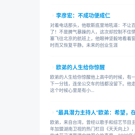
杀，当然还有苏宁、国美，以及当当
了整个传统规则下呵护着的价格体系
李彦宏：不成功便成仁
让公众率先关注到京东的，却是一种
对着电话那头，他歇斯底里地吼道：不让
Facebook等明星互联网公司的D
了！不是脾气暴躁的人，这次却控制不住情
止额度最高的一笔投资;而在2009
塞飞往北京的航班上，他眼神坚毅地看着
时而又恢复平静。未来的创业生涯
外界担忧刘强东从此失去对京东的
50%的投票权以及董事会超半数席位
年之内不考虑交出去。”他说。野蛮生
欧弟的人生给你惊醒
特征，他拿着巨额的投资，在微博上打
欧弟的人生给你惊醒他上高中的时候，有
惊天动地;进入图书领域，又使得出版
下一分钱，连坐公交车的钱都没留下。他
强东就宣布，京东图书以同比便宜20
这个时候心里是有小...
上线，有意要和卓越、当当在图书在
的卓越和当当带来了巨大压力。业界人
利率低，消费类电子产品为3%，大
“最具潜力主持人”欧弟：希望，
或者一本新书。相比起来，百货和图
欧弟，来自台湾，曾经以歌手和综艺节目主
合业务类扩张并不意外。“本想低头默
年加盟湖南卫视的热门栏目《天天向上》