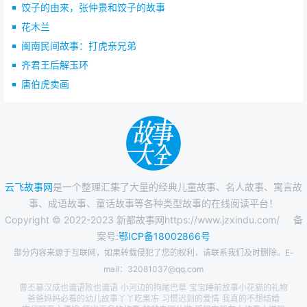
饺子的由来，张仲景和饺子的故事
◎蜀汉：
花木兰
闽南民间故事：打虎亲兄弟
刘备 223年 （蜀汉章武三年）
齐君王后解玉环
刘禅 271年 （西晋 泰始七年）
唐伯虎卖画
◎孙吴：
*孙坚 191年 （东汉 初平二年）
*孙策 200年 （东汉 建安五年）
孙权 252年 （吴 神凤元年）
云飞故事网
是一个整理汇集了大量的经典儿童故事、名人故事、寓言故
事、成语故事、童话故事等各种类型故事的在线阅读平台！
孙亮 258年 （吴 80三年）
Copyright © 2022-2023 新都故事网https://www.jzxindu.com/
备
孙休 264年 （吴永安七年）
案号:
鄂ICP备18002866号
部分内容来源于互联网，如果转载侵犯了您的权利，请联系我们及时删除。E-
孙皓 28
mail：32081037@qq.com
英雄
者，胸怀大志，腹有良策，有包藏宇宙之机，吞
曹丕簒汉成也谶语败也谶语
小河边的狗尾巴草
宝宝睡前故事小花猫的礼物
爸爸妈妈必看的幼儿故事丫丫吃果冻
习惯迟到的爱情
我真的不想结婚
吐天地之志者也。