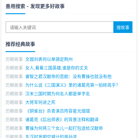
善用搜索
- 发现更多好故事
孙坚（155年—192年）37岁
孙策（175年—200年）25岁
孙权（182年—252年）70岁
推荐经典故事
孙皓（242年—284年）42岁
周瑜（175年—210年）35岁
历朝故事
文弱刘表何以单骑定荆州
历朝故事
女人,看看三国英雄,谁是你的丈夫
鲁肃（172年—217年）45岁
历朝故事
睿智之君汉献帝的悲剧：没有曹操也就没有他
张昭（156年—236年）80岁
历朝故事
为什么说《三国演义》里的诸葛亮第一拍砖高手？
顾雍（168年—243年）75岁
历朝故事
汉末三国时期为何名人都是单字名
历朝故事
大将军何进之死
太史慈（166年—206年）40岁
历朝故事
《铜雀台》杀青演员阵容星光熠熠
吕蒙（178年—220年）42岁
历朝故事
诸葛亮《后出师表》的背景注释和翻译
历朝故事
曹操为何将三个女儿一起打包送给汉献帝
陆逊（183年—245年）67岁
历朝故事
东汉时发明空城计的是孙坚