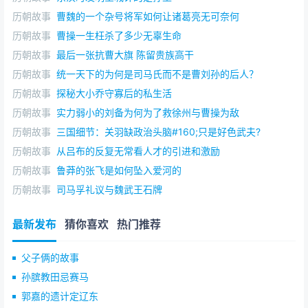
凌统（189年—227年）38岁
历朝故事
曹魏的一个杂号将军如何让诸葛亮无可奈何
司马懿（179年—251年）72岁
历朝故事
曹操一生枉杀了多少无辜生命
历朝故事
最后一张抗曹大旗 陈留贵族高干
司马师（208年—256年）48岁
历朝故事
统一天下的为何是司马氏而不是曹刘孙的后人？
司马昭（211年—264年）53岁
历朝故事
探秘大小乔守寡后的私生活
历朝故事
实力弱小的刘备为何为了救徐州与曹操为敌
司马炎（236年—290年）54岁
历朝故事
三国细节：关羽缺政治头脑#160;只是好色武夫?
◎曹魏：
历朝故事
从吕布的反复无常看人才的引进和激励
*曹操 220年（东汉 建安二十五年）
历朝故事
鲁莽的张飞是如何坠入爱河的
历朝故事
司马孚礼议与魏武王石牌
曹丕 226年 （魏黄初七年）
曹睿 239年 （魏 景初三年）
最新发布
猜你喜欢
热门推荐
曹芳 254年 （魏嘉平六年）
父子俩的故事
曹髦 260年 （魏甘露五年
孙膑教田忌赛马
郭嘉的遗计定辽东
曹奂 265年 （魏 咸熙二年）