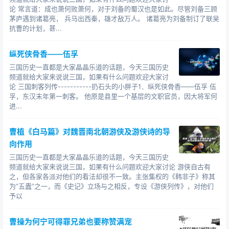
论 常言道：成也萧何败萧何，对于刘备的蜀汉也是如此。尽管刘备三顾
之关羽斩颜诛文又更高一筹了）
茅庐遇到诸葛亮， 兵马出西秦，雄才敌万人。 诸葛亮为刘备制订了联吴
抗曹的计划，甚...
位封五虎：219年黄忠72岁（够老了）关羽58岁（也
差不多了，说别人老，五十步笑百步）
纵死侠骨香——伍孚
彝陵之战：222年黄忠75岁（够
三国历史一直都是大家晶晶乐道的话题，今天三国历史
频道就给大家来说说三国，如果有什么问题欢迎大家讨
猛！！！！！！！！！！）
论 三国刺客列传-----------扔石头的小胖子1．纵死侠骨香——伍孚 伍
孚，东汉末年第一刺客。 他原是县里一个基层的文职官员，因大将军何
姜维：202-264（63岁）
进...
大战赵云：227年姜维26岁，赵云60岁（年龄相差太
大了）
曹植《白马篇》对魏晋南北朝游侠及游侠诗的导
向作用
魏延：?-234
三国历史一直都是大家晶晶乐道的话题，今天三国历史
频道就给大家来说说三国，如果有什么问题欢迎大家讨论 游侠自古有
廖化：180-264（85岁）（蜀国名副其实的寿星，更
之，但各家各派对他们的看法却很不一致。主张集权的《韩非子》称其
超过黄忠）
为“五蠹”之一，而《史记》立场与之相反，专设《游侠列传》，对他们
予以
跟随关羽：201年廖化22岁（以少年将军的身份登
场）
曹操为何宁可得罪兄弟也要称赞满宠