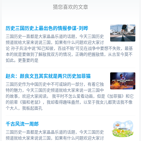
圣的成名之战）
猜您喜欢的文章
斩颜良诛文丑200年关羽39岁（武将顶峰时期）
历史三国历史上最出色的情报参谋-刘晔
大战庞德219年关羽58岁（名副其实的晚年武圣）
三国历史一直都是大家晶晶乐道的话题，今天三国历史
大战徐晃219年关羽58岁（最后一战）
频道就给大家来说说三国，如果有什么问题欢迎大家讨
论 孙子兵法中说“知己知彼，百战不贻”可见在战争中要想不失败，最基
张飞：167-221（55岁）
本的就是要做到了解敌我双方的情况，正确的把握敌情，从古至今莫不
如此。更重要的是
三英战吕布191年张飞25岁（年纪轻轻血气方刚）关羽
30岁，刘备31岁，吕布
赵炎：颜良文丑其实就是两只历史加菲猫
三国历史作为中国历史中不可或缺的一部分，有着它独
二战吕布199年张飞33岁（成熟稳重）
特的魅力，今天三国历史频道就给大家来说一说三国中
的故事，欢迎大家阅读。 我平时不怎么爱看动画，但是《加菲猫》和它
长坂桥之吼208年张飞41岁（黄金年龄）
的前辈《猫和老鼠》，我却看得趣味盎然，以至于我女儿都笑话我不像
个大人，我板起面孔
大战张合219年张飞52岁（半老先锋）
：158-229（72岁）
千古风流一周郎
三国历史一直都是大家晶晶乐道的话题，今天三国历史
磐河战文丑：192年赵云35岁（处女战）
频道就给大家来说说三国，如果有什么问题欢迎大家讨