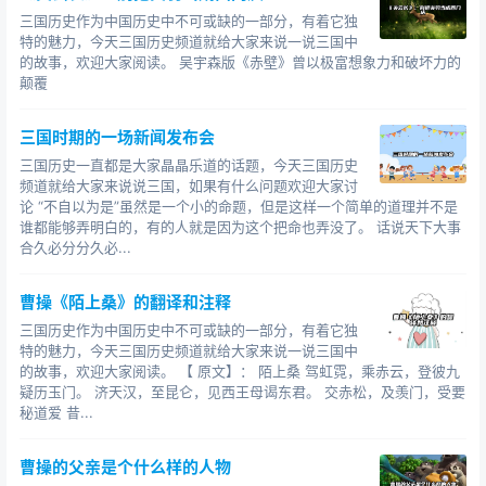
卧
，琅邪阳都（今山东临沂市沂南县）人，汉族，三国时
三国历史作为中国历史中不可或缺的一部分，有着它独
期杰出的政治家、战略军事家。蜀汉丞相。谥曰忠武侯。
特的魅力，今天三国历史频道就给大家来说一说三国中
的故事，欢迎大家阅读。 吴宇森版《赤壁》曾以极富想象力和破坏力的
司马懿（179-251）字仲达，河内温（今河南温县）
颠覆
人。三国时期魏国杰出的政治家、军事家，西晋王朝的奠
三国时期的一场新闻发布会
基人。曹魏大都督，魏国丞相。多次率军对抗诸葛亮。以
其功著，封宣王。其孙（即其次子司马昭之子）司马炎称
三国历史一直都是大家晶晶乐道的话题，今天三国历史
频道就给大家来说说三国，如果有什么问题欢迎大家讨
帝后，追尊为晋宣帝。如果比死时的年龄司马懿大，谁让
论 “不自以为是”虽然是一个小的命题，但是这样一个简单的道理并不是
诸葛亮先死呢
谁都能够弄明白的，有的人就是因为这个把命也弄没了。 话说天下大事
合久必分分久必...
三国演义
中诸葛亮与司马懿部分数据对比
曹操《陌上桑》的翻译和注释
另补充：
三国历史作为中国历史中不可或缺的一部分，有着它独
王允（137年—192年）55岁
特的魅力，今天三国历史频道就给大家来说一说三国中
的故事，欢迎大家阅读。 【 原文】： 陌上桑 驾虹霓，乘赤云，登彼九
刘表（142年—208年）66岁
疑历玉门。 济天汉，至昆仑，见西王母谒东君。 交赤松，及羡门，受要
秘道爱 昔...
（155年—220年）65岁
曹操的父亲是个什么样的人物
荀彧（163年—212年）49岁