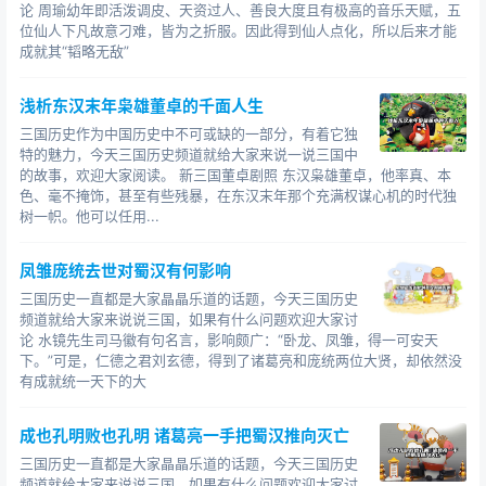
论 周瑜幼年即活泼调皮、天资过人、善良大度且有极高的音乐天赋，五
长坂坡大战：208年赵云50岁（颠峰之战）
位仙人下凡故意刁难，皆为之折服。因此得到仙人点化，所以后来才能
成就其“韬略无敌”
汉水拒敌：218年赵云60岁（半老中年）
浅析东汉末年枭雄董卓的千面人生
力斩五将：227年赵云70岁（也老了，哎）
三国历史作为中国历史中不可或缺的一部分，有着它独
超：176-222（47岁）
特的魅力，今天三国历史频道就给大家来说一说三国中
的故事，欢迎大家阅读。 新三国董卓剧照 东汉枭雄董卓，他率真、本
马超登场：194年马超19岁（登场年龄最小，怪不得是
色、毫不掩饰，甚至有些残暴，在东汉末年那个充满权谋心机的时代独
树一帜。他可以任用...
少年将军）
大战许褚：211年马超36岁（黄金年龄）
凤雏庞统去世对蜀汉有何影响
三国历史一直都是大家晶晶乐道的话题，今天三国历史
大战张飞：214年马超39岁（颠峰对决）张飞48岁
频道就给大家来说说三国，如果有什么问题欢迎大家讨
（年近半百）
论 水镜先生司马徽有句名言，影响颇广：“卧龙、凤雏，得一可安天
下。”可是，仁德之君刘玄德，得到了诸葛亮和庞统两位大贤，却依然没
黄忠：148-222（75岁）（活得好久哦）
有成就统一天下的大
大战关羽：211年黄忠64岁（一般人都活不到这个年
成也孔明败也孔明 诸葛亮一手把蜀汉推向灭亡
龄，果然是老将），关羽50岁（半老中年了）
三国历史一直都是大家晶晶乐道的话题，今天三国历史
定军山之战：218年黄忠71岁（年过七旬仍能斩将，比
频道就给大家来说说三国，如果有什么问题欢迎大家讨