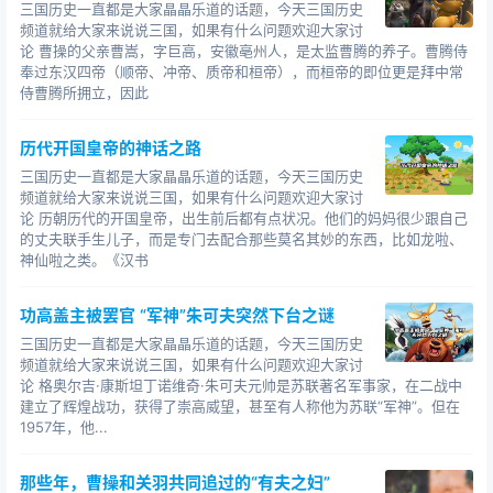
三国历史一直都是大家晶晶乐道的话题，今天三国历史
郭嘉（170年—207年）37岁
频道就给大家来说说三国，如果有什么问题欢迎大家讨
论 曹操的父亲曹嵩，字巨高，安徽亳州人，是太监曹腾的养子。曹腾侍
曹仁（168年—223年）55岁
奉过东汉四帝（顺帝、冲帝、质帝和桓帝），而桓帝的即位更是拜中常
侍曹腾所拥立，因此
张辽（169年—222年）53岁
历代开国皇帝的神话之路
曹丕（187年—226年）39岁
三国历史一直都是大家晶晶乐道的话题，今天三国历史
频道就给大家来说说三国，如果有什么问题欢迎大家讨
曹植（192年—232年）40岁
论 历朝历代的开国皇帝，出生前后都有点状况。他们的妈妈很少跟自己
的丈夫联手生儿子，而是专门去配合那些莫名其妙的东西，比如龙啦、
曹睿（202年—238年）36岁
神仙啦之类。《汉书
曹髦（241年—260年）19岁
功高盖主被罢官 “军神”朱可夫突然下台之谜
曹奂（246年—302年）56岁
三国历史一直都是大家晶晶乐道的话题，今天三国历史
频道就给大家来说说三国，如果有什么问题欢迎大家讨
邓艾（197年—264年）67岁
论 格奥尔吉·康斯坦丁诺维奇·朱可夫元帅是苏联著名军事家，在二战中
建立了辉煌战功，获得了崇高威望，甚至有人称他为苏联“军神”。但在
钟会（225年—264年）39岁
1957年，他...
孔融（153年—208年）55岁
那些年，曹操和关羽共同追过的“有夫之妇”