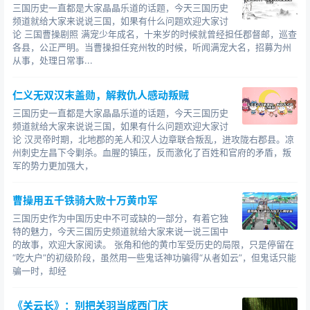
三国历史一直都是大家晶晶乐道的话题，今天三国历史
蜀国灭亡：264年廖化85岁（经历了魏、吴、蜀三国
频道就给大家来说说三国，如果有什么问题欢迎大家讨
整个兴衰过程极少数中的一个）
论 三国曹操剧照 满宠少年成名，十来岁的时候就曾经担任郡督邮，巡查
各县，公正严明。当曹操担任兖州牧的时候，听闻满宠大名，招募为州
另根据陈寿的《三国志》记载 ：如下：
从事，处理日常事...
黄忠公元220年就病逝了，有的文献记载他活了75
仁义无双汉末盖勋，解救仇人感动叛贼
岁，岁数是不小了。
三国历史一直都是大家晶晶乐道的话题，今天三国历史
关羽死于219年，在麦城外被孙权军队所执，不久被孙
频道就给大家来说说三国，如果有什么问题欢迎大家讨
论 汉灵帝时期，北地郡的羌人和汉人边章联合叛乱，进攻陇右郡县。凉
权所杀。
州刺史左昌下令剿杀。血腥的镇压，反而激化了百姓和官府的矛盾，叛
军的势力更加强大，
张飞死于221年，伐吴之前被部将所杀。
赵云死于229年，是病逝的。
一年刚刚与魏将曹真打
曹操用五千铁骑大败十万黄巾军
过一仗，最终寡不敌众，还被贬了职，但那一役失利的责
三国历史作为中国历史中不可或缺的一部分，有着它独
任并不在于他的指挥能力，而是蜀军人数太少，无法抵挡
特的魅力，今天三国历史频道就给大家来说一说三国中
的故事，欢迎大家阅读。 张角和他的黄巾军受历史的局限，只是停留在
数倍的强敌。
“吃大户”的初级阶段，虽然用一些鬼话神功骗得“从者如云”，但鬼话只能
骗一时，却经
马超死于222年，也是病逝的，那一年他只有46岁。
诸葛亮（181。4。14～234。8。28），字孔明，号
《关云长》：别把关羽当成西门庆