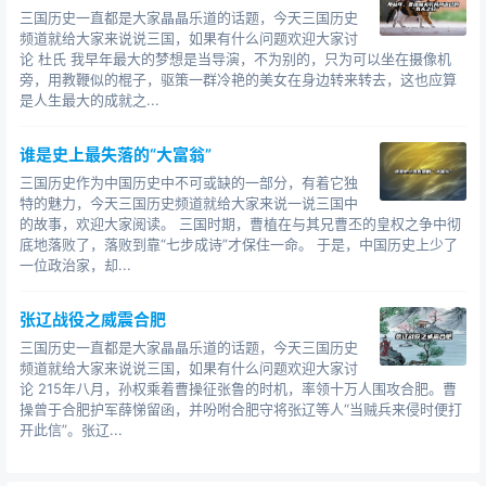
杨修（175年—219年）44岁
三国历史一直都是大家晶晶乐道的话题，今天三国历史
频道就给大家来说说三国，如果有什么问题欢迎大家讨
弥衡（173年—198年）25岁
论 杜氏 我早年最大的梦想是当导演，不为别的，只为可以坐在摄像机
旁，用教鞭似的棍子，驱策一群冷艳的美女在身边转来转去，这也应算
华佗（142年—208年）66岁
是人生最大的成就之...
刘备（161年—223年）62岁
谁是史上最失落的“大富翁”
刘禅（207年—272年）65岁
三国历史作为中国历史中不可或缺的一部分，有着它独
特的魅力，今天三国历史频道就给大家来说一说三国中
诸葛亮（181年—234年）53岁
的故事，欢迎大家阅读。 三国时期，曹植在与其兄曹丕的皇权之争中彻
底地落败了，落败到靠“七步成诗”才保住一命。 于是，中国历史上少了
诸葛瞻（227年—264年）37岁
一位政治家，却...
马谡（190年—228年）30岁
张辽战役之威震合肥
庞统（179年—214年）35岁
三国历史一直都是大家晶晶乐道的话题，今天三国历史
频道就给大家来说说三国，如果有什么问题欢迎大家讨
法正（176年—219年）43岁
论 215年八月，孙权乘着曹操征张鲁的时机，率领十万人围攻合肥。曹
操曾于合肥护军薛悌留函，并吩咐合肥守将张辽等人“当贼兵来侵时便打
开此信”。张辽...
马超（176年—222年）46岁
姜维（202年—264年）62岁