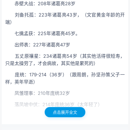
赤壁大战：208年诸葛亮28岁
刘备托孤：223年诸葛亮43岁，（文官黄金年龄的开
端）
七擒孟获：225年诸葛亮45岁。
出师表：227年诸葛亮47岁
五丈原禳星：234诸葛亮54岁（其实他活得很短寿，
只是太操劳了，才会病故，其实他是累死的）
庞统：179-214（36岁）（跟周朗，孙坚孙策父子一
样，英年早逝）
凤雏理事：210年庞统32岁
落凤坡中伏：214年庞统36岁（太年轻了）
点击展开全文
关羽：162-219（58岁）
温酒斩华雄191年关羽30岁（武将黄金年龄的开端，武