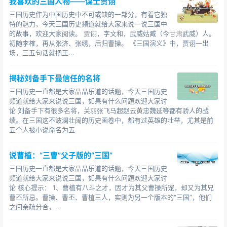
我喜欢的三国人物——谋士贾诩
三国历史作为中国历史中不可或缺的一部分，有着它独
特的魅力，今天三国历史频道就给大家来说一说三国中
的故事，欢迎大家阅读。 贾诩，字文和，武威姑臧（今甘肃武威）人。
初随李榷，再从张济、张绣，后归曹操。 《三国演义》中，贾诩一出
场，三五句话就把王...
揭秘刘备手下最信任的名将
三国历史一直都是大家晶晶乐道的话题，今天三国历史
频道就给大家来说说三国，如果有什么问题欢迎大家讨
论 刘备手下有很多名将，关羽张飞马超赵云黄忠魏延等都有骄人的战
绩。在三国这不波澜壮阔的历史画卷中，都有过英雄的壮举，尤其是前
五个人被小说命名为五
说曹植：“三曹”父子版的“三国”
三国历史一直都是大家晶晶乐道的话题，今天三国历史
频道就给大家来说说三国，如果有什么问题欢迎大家讨
论 核心提示： 1、曹植有八斗之才，因才为其父曹操所宠，却又为其兄
曹丕所忌。曹操、曹丕、曹植三人，实则为另一个版本的“三国”，他们
之间亲疏分合，...