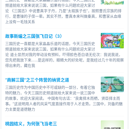
闻勇将不怯死以苟免，壮士不毁节而求生。
频道就给大家来说说三国，如果有什么问题欢迎大家讨
论 《三国志》中说曹真字子丹，乃是“太祖族子也”，按照曹氏宗族的排
智。
行，是曹操的子侄一辈。其实不然，曹真本来叫做秦真，和曹家从血缘
上没有一毛钱关系
细读《关羽传》更可发现，历史上的关羽极度缺少政
治头脑。他不懂得联吴抗曹的重要性，拒绝
的联姻，态度
故事新编之三国张飞日记（3）
很不友好，辱骂求婚的使者：“犬子怎能配上虎女?”得罪了
三国历史一直都是大家晶晶乐道的话题，今天三国历史
东吴。这之后的故事人们都熟悉了，孙权谋取荆州后，将
频道就给大家来说说三国，如果有什么问题欢迎大家讨
关羽父子斩杀于临沮，孙刘联盟也彻底破裂。
论 道士显然对我的举动没有预料，吓得脸色苍白语无伦次：我说我说，
您先把我放下来……是这样的，眼睛大的好处呢，是我经过几十年的观察
刚愎自负
得出来的，藏在我
如果说缺少政治头脑葬送了蜀汉的前程，那么“颇自
“商解三国”之三个阵营的纳贤之道
负，好凌人”就是关羽个人最大的性格缺陷。
三国历史作为中国历史中不可或缺的一部分，有着它独
特的魅力，今天三国历史频道就给大家来说一说三国中
建安十九年（214年）马超来降，关羽致信诸葛亮探问
的故事，欢迎大家阅读。 中国有句古话：“良禽择木而栖，贤臣择主而
虚实，亏得诸葛亮知道他的那点“小算盘”，说马超虽与张飞
事。”这说明用人者的风采气度直接作用于人才走势。三国中，刘备的魅
棋逢对手，却难与关羽为敌，因为有孔明的表态，关羽才
力主要是道德魅力
放下心来，并沾沾自喜。（《关羽传》：（诸葛亮）乃答
之曰：“孟起兼资文武，雄烈过人，一世之杰，黥、彭之
桃园结义，为何张飞当老三