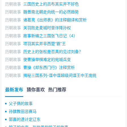
历朝故事
三国历史上的吕布其实并不好色
历朝故事
魏晋南北朝走向统一的必然趋势
历朝故事
诸葛亮《出师表》的注释翻译和赏析
历朝故事
关羽败走麦城时曾诈降孙权
历朝故事
故事新编之三国张飞日记（4）
历朝故事
项羽其实并非西楚“霸”王
历朝故事
历史上的张松是否真的见过刘备？
历朝故事
使曹操举棋难定的宛城兵变
历朝故事
曹操《却东西门行》注释赏析
历朝故事
揭秘三国系列-谍中谍超级间谍王中王庞统
最新发布
猜你喜欢
热门推荐
父子俩的故事
孙膑教田忌赛马
郭嘉的遗计定辽东