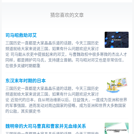
帐下名将张辽、徐晃等都拿文丑莫奈何，等关羽出马，三
两下就把文丑搞定。文丑是袁绍手下名将，本事也着实了
猜您喜欢的文章
得，他就这般“冤死”了。按史载，文丑命丧于著名的官渡之
战，而且很可能死在乱军之中（《三国志?袁绍传》：绍渡
河，壁延津南，使
、文丑挑战。太祖击破之，斩丑。），
司马昭救助邓艾
和关羽搭不上干系。
三国历史一直都是大家晶晶乐道的话题，今天三国历史
频道就给大家来说说三国，如果有什么问题欢迎大家讨
鲜为人知的是，罗贯中是山西太原人（另有山西祁
论 司马懿从农吏中提拔起来的邓艾，与曹魏政权中很多寒微的杰出人才
县、清源人说），他在小说中把老乡山西解县人关羽当作
同样，都是拥护司马氏，支持建立晋朝。司马昭对邓艾也是非常信任，
儒家学说“仁义礼智信”的典型代表，大书特书关羽的丰功伟
在很多关键时期都重
绩。和诛文丑一样，华雄本为孙坚所杀，蔡阳实为刘备所
斩，罗贯中把别人的战绩，硬塞到关羽的“功劳薄”上。历史
东汉末年时期的日本
上确有其事而夸大其词的更是多见，如为护刘备家眷“千里
三国历史一直都是大家晶晶乐道的话题，今天三国历史
频道就给大家来说说三国，如果有什么问题欢迎大家讨
走单骑”属实，但中途添加“过五关斩六将”则是子虚乌有；
论 近现代的日本，自从明治维新以后，日益强大，一度成为亚洲和世界
还有“水淹七军”的神机妙算，实际上是天降暴雨所致，关羽
的军事强国，进而发动对周边国家的侵略，成为亚洲和世界大多数国家
捡老天爷的功劳而已。为突出关羽“高大全”式的形象，罗贯
的公敌，其实据史书
中把这些骄人战绩，张冠李戴，移花接木，全部转到关羽
名下，以彰显其骁勇机
魏明帝的大司马曹真和曹家并无血缘关系
三国历史一直都是大家晶晶乐道的话题，今天三国历史