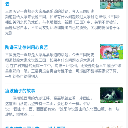
去
三国历史一直都是大家晶晶乐道的话题，今天三国历史
频道就给大家来说说三国，如果有什么问题欢迎大家讨论 新版《三国》
播出关羽之死的戏份。与老版相比，新版《三国》中，关羽不是被斩，
而是从容自杀，不少网友对此改编提出自己的质疑，关羽的扮演者于荣
光则
陶谦三让徐州用心良苦
三国历史一直都是大家晶晶乐道的话题，今天三国历史
频道就给大家来说说三国，如果有什么问题欢迎大家讨
论 在仁君刘备的光辉一生中，陶谦三让徐州，无疑是刘备人生履历中浓
墨重彩的一笔。王婆卖瓜自卖自夸谁不会，可瓜甜不甜得买家说了算，
一如刘备仁德得别人
凌波仙子的故事
漳州城西南的九龙江畔，高高地耸立着一座圆山。
这座圆山从前后望去有十二面，景色都不一样。俗话
说：“圆山十二面，面面都有宝。”这里单说圆山的东北面山麓，有一块
坡地，树林苍……