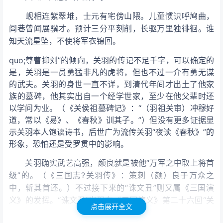
岘相连紫翠堆，士元有宅傍山隈。儿童惯识呼鸠曲，
闾巷曾闻展骥才。预计三分平刻削，长驱万里独徘徊。谁
知天
流星坠，不使将军衣锦回。
quo;尊曹抑刘”的倾向，关羽的传记不足千字，可以确定的
是，关羽是一员勇猛非凡的虎将，但也不过一介有勇无谋
的武夫。关羽的身世一直不详，到清代
年间才出土了他家
族的墓碑，他其实出自一个经学世家，至少在他父辈时还
以学问为业。（《关侯祖墓碑记》：“（羽祖关审）冲穆好
道，常以《易》、《春秋》训其子。”）但没有更多证据显
示关羽本人饱读诗书，后世广为流传关羽“夜读《春秋》”的
形象，恐怕还是受罗贯中的影响。
关羽确实武艺高强，颜良就是被他“万军之中取上将首
级”的。（《三国志?关羽传》：策
刺（颜）良于万众之
中，斩其首还。）不过接下来的“诛文丑”则又属《三国演
义》的发挥。“诛文丑”出现在《三国演义》第二十六回“关
点击展开全文
云长挂印封金”，为制造气氛铺垫关羽出场，作者先交代了