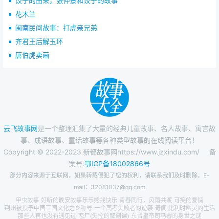
饺子的由来，张仲景和饺子的故事
花木兰
闽南民间故事：打虎亲兄弟
齐君王后解玉环
唐伯虎卖画
云飞故事网
是一个整理汇集了大量的经典儿童故事、名人故事、寓言故
事、成语故事、童话故事等各种类型故事的在线阅读平台！
Copyright © 2022-2023 新都故事网https://www.jzxindu.com/
备
案号:
鄂ICP备18002866号
部分内容来源于互联网，如果转载侵犯了您的权利，请联系我们及时删除。E-
mail：32081037@qq.com
甲虫故事
好听的晚安故事乐乐熊找快乐
青春同行，风雨共渡
可笑的爱情
荆州被授予中国三国文化之乡称号
一个高考失败者的逆袭
奇闻 比利时幽灵的生活
那些人再也没有遇见过
恋尸(失控的解剖课)
东晋皇帝司马睿的身世之谜