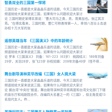
智勇双全的三国第一悍将
三国历史一直都是大家晶晶乐道的话题，今天三国历史
频道就给大家来说说三国，如果有什么问题欢迎大家讨
论 三国时期史家傅玄曾说：“曹大司马之勇，贲、育弗加也。张辽其次
焉。”在傅玄看来，三国时期，曹仁可称勇悍第一人，率领八百壮士击退
孙权十万大军的张
遥想英雄当年 《三国演义》中的年龄统计
三国历史一直都是大家晶晶乐道的话题，今天三国历史
频道就给大家来说说三国，如果有什么问题欢迎大家讨
论 罗本《三国演义》 刘备：161-223（63岁） 桃园结义：189年刘备
29岁，关羽28岁，张飞23岁 孙权招婚：209年刘备49岁（怪不得...
舞台剧导演林奕华改编《三国》女人挑大梁
三国历史一直都是大家晶晶乐道的话题，今天三国历史
频道就给大家来说说三国，如果有什么问题欢迎大家讨
论 据台湾“中央社”报道，舞台剧导演林奕华将再度和台湾文化部门下辖
的音乐厅和戏剧院合作，改编四大名著之一的《三国》，但主角变成13
名现代女人。昨...
英雄起四方：三国著名人物籍贯一览列表