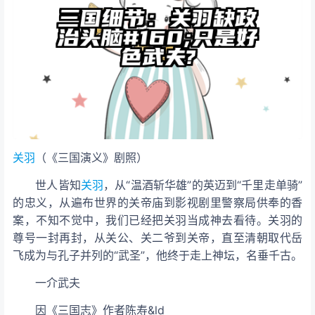
关羽
（《三国演义》剧照）
世人皆知
关羽
，从“温酒斩华雄”的英迈到“千里走单骑”
的忠义，从遍布世界的关帝庙到
影视剧里警察局供奉的香
案，不知不觉中，我们已经把关羽当成神去看待。关羽的
尊号一封再封，从关公、关二爷到关帝，直至清朝取代岳
飞成为与孔子并列的“武圣”，他终于走上神坛，名垂千古。
一介武夫
因《三国志》作者陈寿&ld