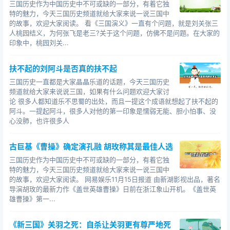
徒，当与益德并驱争先，犹未及髯之绝伦逸群也。”羽美须
三国历史作为中国历史中不可或缺的一部分，有着它独
特的魅力，今天三国历史频道就给大家来说一说三国中
髯，故亮谓之髯。羽省书大悦，以示宾客。）陈寿的《三
的故事，欢迎大家阅读。 看《三国演义》一直有个问题，就是刘关张三
国志》记载这个事情本很简单，但到了《三国演义》那
人桃园结义，为何张飞是老三?关于这个问题，仿佛不是问题。在大家的
里，因为罗贯中把关羽的骄傲自大、目中无人也当成是优
印象中，桃园刘关...
点（至少是特点）来写，甚至出现了关羽不顾驻守荆州的
军职，一心要入川与马超决斗的情节。
扶不起的刘阿斗是否真的扶不起
三国历史一直都是大家晶晶乐道的话题，今天三国历史
相关人物：关羽 曹操 文丑 黄忠 刘备 诸葛亮 马超 费诗 秦
频道就给大家来说说三国，如果有什么问题欢迎大家讨
朗 陈寿
论 很多人都知道乐不思蜀的出处，而且一提这个成语就想起了扶不起的
阿斗。一提起阿斗，很多人对他的第一印象是懦弱无能、胆小怕事、没
了解更多三国故事，欢迎继续关注三国历史频道更多有关
心没肺，也许很多人
三国的内容。
古巨基《曹操》确定演孔融 胡玫称其是最佳人选
三国历史作为中国历史中不可或缺的一部分，有着它独
特的魅力，今天三国历史频道就给大家来说一说三国中
的故事，欢迎大家阅读。 网易娱乐11月15日报道 由新湖影视出品，著名
导演胡玫的最新力作《盖世英雄曹操》日前在浙江象山开机。《盖世英
雄曹操》第一...
《新三国》关羽之死：自杀让关羽更有尊严地死