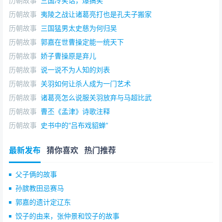
历朝故事
三国冷笑话，爆搞笑
历朝故事
夷陵之战让诸葛亮打也是孔夫子搬家
历朝故事
三国猛男太史慈为何归吴
历朝故事
郭嘉在世曹操定能一统天下
历朝故事
娇子曹操原是弃儿
历朝故事
说一说不为人知的刘表
历朝故事
关羽如何让杀人成为一门艺术
历朝故事
诸葛亮怎么说服关羽放弃与马超比武
历朝故事
曹丕《孟津》诗歌注释
历朝故事
史书中的“吕布戏貂蝉”
最新发布
猜你喜欢
热门推荐
父子俩的故事
孙膑教田忌赛马
郭嘉的遗计定辽东
饺子的由来，张仲景和饺子的故事