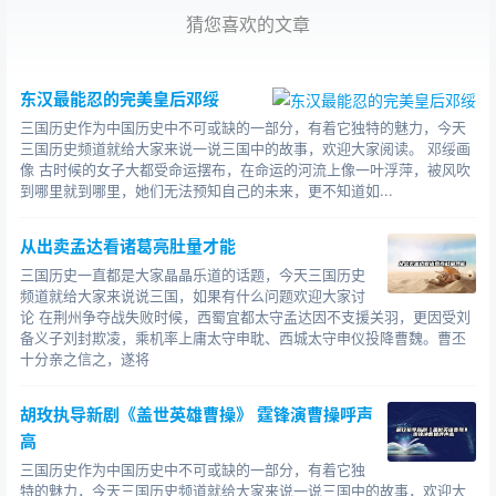
万，瞎扯。但又说他“自幼熟读诗书，畅晓兵法。有经天纬
猜您喜欢的文章
地之才，包藏宇宙之志。”，这恐怕是事实。我估计啊，这
潘凤是很有儒将风度的。像周瑜陆逊那样的，就叫儒将。
但同时潘凤又有万夫不当之勇，这又有点像
马超他们了。
东汉最能忍的完美皇后邓绥
其实啊，潘凤是一个很特殊的人物，在那个时期找不出第
三国历史作为中国历史中不可或缺的一部分，有着它独特的魅力，今天
二个这样的人物了，独一无二的，潘无双嘛，所以我们也
三国历史频道就给大家来说一说三国中的故事，欢迎大家阅读。 邓绥画
像 古时候的女子大都受命运摆布，在命运的河流上像一叶浮萍，被风吹
不必说他像谁谁谁，潘凤就是像潘凤。
到哪里就到哪里，她们无法预知自己的未来，更不知道如...
那有人就要问了，潘凤的“经天纬地之才，包藏宇宙之
志”表现在哪里呢?他“万夫不当之勇”又体现在哪里呢?
从出卖孟达看诸葛亮肚量才能
三国历史一直都是大家晶晶乐道的话题，今天三国历史
他的志向和才干，体现在两个事件。
频道就给大家来说说三国，如果有什么问题欢迎大家讨
论 在荆州争夺战失败时候，西蜀宜都太守孟达因不支援关羽，更因受刘
第一个事件。大家都知道，潘凤，字无双嘛。古人的
备义子刘封欺凌，乘机率上庸太守申耽、西城太守申仪投降曹魏。曹丕
“名”跟“字”是有联系的，这“凤”跟“无双”有联系么?有学者
认
十分亲之信之，遂将
为
，“凤”是独一无二的，所以字“无双”是没什么问题的。当
胡玫执导新剧《盖世英雄曹操》 霆锋演曹操呼声
然这样说也说得过去，但
《关东盟军敢死队·潘凤召唤》就
高
记载了一个小故事。潘凤原来的字并不是“无双”，可能有其
他的字，或者根本就没有表字，也不奇怪，我们不知道。
三国历史作为中国历史中不可或缺的一部分，有着它独
特的魅力，今天三国历史频道就给大家来说一说三国中的故事，欢迎大