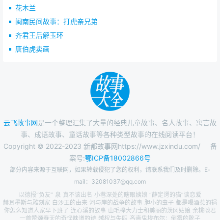
花木兰
闽南民间故事：打虎亲兄弟
齐君王后解玉环
唐伯虎卖画
云飞故事网
是一个整理汇集了大量的经典儿童故事、名人故事、寓言故
事、成语故事、童话故事等各种类型故事的在线阅读平台！
Copyright © 2022-2023 新都故事网https://www.jzxindu.com/
备
案号:
鄂ICP备18002866号
部分内容来源于互联网，如果转载侵犯了您的权利，请联系我们及时删除。E-
mail：32081037@qq.com
以德报“负友”
泉
真不该出名
小巷深处的瞎眼姨娘
“薛定谔的猫”谈恋爱
赫耳墨斯与雕刻家
白沙王的由来
河与岸的战争的故事
胆小的虫子
都是喝酒惹的祸
你怎么知道人家早下班了
连心溪的故事
山毛榉大力士和美丽的茨冈姑娘
余桃啖君
一首赞颂春天的奇怪味道的诗
越权与失职
吝啬鬼埃布尔：倒霉的靴子