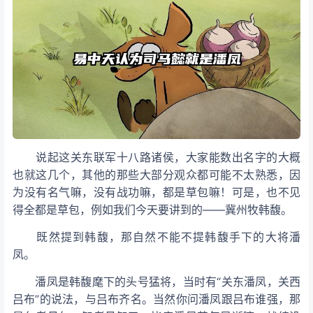
说起这关东联军十八路诸侯，大家能数出名字的大概
也就这几个，其他的那些大部分观众都可能不太熟悉，因
为没有名气嘛，没有战功嘛，都是草包嘛！可是，也不见
得全都是草包，例如我们今天要讲到的——冀州牧韩馥。
既然提到韩馥，那自然不能不提韩馥手下的大将潘
凤。
潘凤是韩馥麾下的头号猛将，当时有“关东潘凤，关西
吕布”的说法，与吕布齐名。当然你问潘凤跟吕布谁强，那