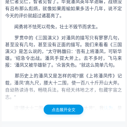
是仁者见仁，智者见智了。毕竟潘凤英年早逝嘛，战绩没
有吕布那么彪炳，就像如果周瑜如果多活十几年，说不定
今天的评价就超过诸葛亮了。
闻勇将不怯死以苟免，壮士不毁节而求生。
罗贯中的《三国演义》对潘凤的描写只有寥寥几句，
甚至没有几句，甚至没有正面的描写。我们来看看《三国
演义》是怎么说的，“太守韩馥曰：‘吾有上将潘凤，可斩华
雄。’绍急令出战。潘凤手提大斧上
。去不多时，飞马来
报：‘潘凤又被华雄斩了。’众皆失色。”就这么简单几句。
那历史上的潘凤又是怎样的呢?据《上将潘凤传》记
载，潘凤“高九尺，腰大十二围，使一百八十斤开山大斧。
自幼熟读诗书，畅晓兵法。有经天纬地之才，包藏宇宙之
志。”
这“腰大十二围，使一百八十斤开山大斧”，我
认为
，是
点击展开全文
靠不住的。因为我们都知道，古时候的人总是喜欢吹牛
皮，像曹操下江南，明明只有二十万人马，但他号称八十