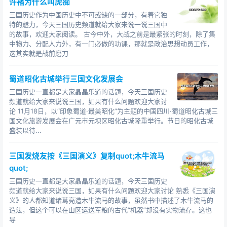
许褚为什么叫虎痴
三国历史作为中国历史中不可或缺的一部分，有着它独
特的魅力，今天三国历史频道就给大家来说一说三国中
的故事，欢迎大家阅读。 古今中外，大战之前是最紧张的时刻，除了集
中物力、分配人力外，有一门必做的功课，那就是政治思想动员工作，
这其实就是战前磨刀
蜀道昭化古城举行三国文化发展会
三国历史一直都是大家晶晶乐道的话题，今天三国历史
频道就给大家来说说三国，如果有什么问题欢迎大家讨
论 11月18日，以“印象蜀道·最美昭化”为主题的中国四川·蜀道昭化古城三
国文化旅游发展会在广元市元坝区昭化古城隆重举行。节日的昭化古城
盛装以待...
三国发烧友按《三国演义》复制quot;木牛流马
quot;
三国历史一直都是大家晶晶乐道的话题，今天三国历史
频道就给大家来说说三国，如果有什么问题欢迎大家讨论 熟悉《三国演
义》的人都知道诸葛亮造木牛流马的故事，虽然书中描述了木牛流马的
造法，但这个可以在山区运送军粮的古代“机器”却没有实物流存。这也
导