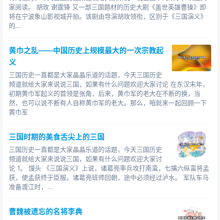
当时名流中有个人，叫方文山，善观面相，有一天他跟朋
家阅读。 胡玫 谢霆锋 又一部三国题材的历史大剧《盖世英雄曹操》即
友逛街的时候偶遇潘凤，“文山大惊，曰：‘此人命格无双，
将在宁波象山影视城开拍。该剧由导演胡玫领衔，区别于《三国演义》
当一统江山。’”潘凤听了，“仰天大笑”。以后人们就叫他潘
的...
无双了。大家注意，他听了之后是“仰天大笑”，这说明了什
么?许邵说曹操是治世能臣、乱世奸雄的时候，曹操听了也
黄巾之乱——中国历史上规模最大的一次宗教起
义
是大笑。可见潘凤之志，绝不在曹操之下。
三国历史一直都是大家晶晶乐道的话题，今天三国历史
第二个事件，就是袁绍和韩馥等人要立幽州牧刘虞为
频道就给大家来说说三国，如果有什么问题欢迎大家讨论 在东汉末年，
帝的时候，潘凤所持的态度。据《上将潘凤传》的记载，
初期黄巾军起义的首领是张角，后来，黄巾军的老大在不断的换，当
然，也可以说不断有人自称黄巾军的老大。那么，咱就来一起回顾一下
当时潘凤只对韩馥说了两句话。哪两句话?第一句是“废帝
黄巾军
非可行之事”。废帝是不可行的，为什么不可行了，这个问
题我们以后的节目还要再说，暂且放下不提。那潘凤还有
三国时期的美食舌尖上的三国
第二句话，他说“袁绍非共谋之人”，这正体现了潘凤高瞻远
三国历史一直都是大家晶晶乐道的话题，今天三国历史
瞩的政治眼光，因为我们都知道，韩馥的地盘最后就是被
频道就给大家来说说三国，如果有什么问题欢迎大家讨
袁绍用计抢走的。
论 1。 馒头 《三国演义》上说，诸葛亮率兵攻打南蛮，七擒六纵蛮将孟
获，使孟获终于臣服。诸葛亮班师回朝，途中必须经过泸水。 军队车马
好，现在我们又要先说说韩馥这个人了。韩馥一直给
准备渡江时，...
人们的感觉就是一个草包，居然被袁绍这样的人玩弄在股
掌之间，最
曹魏被遗忘的名将李典