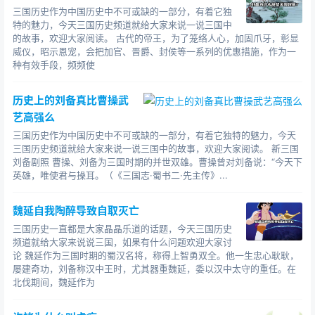
估了韩馥。
三国历史作为中国历史中不可或缺的一部分，有着它独
特的魅力，今天三国历史频道就给大家来说一说三国中
我问问大家，使潘凤成名的是哪一场战役?汜水关之
的故事，欢迎大家阅读。 古代的帝王，为了笼络人心，加固爪牙，彰显
战。
威仪，昭示恩宠，会把加官、晋爵、封侯等一系列的优惠措施，作为一
种有效手段，频频使
相关人物：潘凤 韩馥 华雄 吕布 袁绍 曹操 孙坚 董卓
司马
懿
俞涉
历史上的刘备真比曹操武
艺高强么
欢迎大家继续关注三国历史频道，阅读更多三国故事/历史/
三国历史作为中国历史中不可或缺的一部分，有着它独特的魅力，今天
人物事件！
三国历史频道就给大家来说一说三国中的故事，欢迎大家阅读。 新三国
刘备剧照 曹操、刘备为三国时期的并世双雄。曹操曾对刘备说：“今天下
英雄，唯使君与操耳。（《三国志·蜀书二·先主传》...
魏延自我陶醉导致自取灭亡
三国历史一直都是大家晶晶乐道的话题，今天三国历史
频道就给大家来说说三国，如果有什么问题欢迎大家讨
论 魏延作为三国时期的蜀汉名将，称得上智勇双全。他一生忠心耿耿，
屡建奇功，刘备称汉中王时，尤其器重魏延，委以汉中太守的重任。在
北伐期间，魏延作为