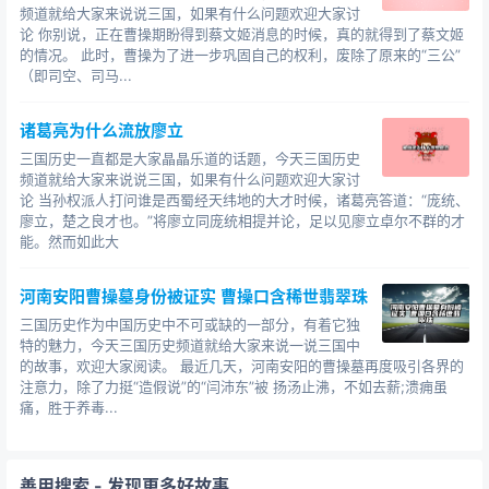
频道就给大家来说说三国，如果有什么问题欢迎大家讨
论 你别说，正在曹操期盼得到蔡文姬消息的时候，真的就得到了蔡文姬
的情况。 此时，曹操为了进一步巩固自己的权利，废除了原来的“三公”
（即司空、司马...
诸葛亮为什么流放廖立
三国历史一直都是大家晶晶乐道的话题，今天三国历史
频道就给大家来说说三国，如果有什么问题欢迎大家讨
论 当孙权派人打问谁是西蜀经天纬地的大才时候，诸葛亮答道：“庞统、
廖立，楚之良才也。”将廖立同庞统相提并论，足以见廖立卓尔不群的才
能。然而如此大
河南安阳曹操墓身份被证实 曹操口含稀世翡翠珠
三国历史作为中国历史中不可或缺的一部分，有着它独
特的魅力，今天三国历史频道就给大家来说一说三国中
的故事，欢迎大家阅读。 最近几天，河南安阳的曹操墓再度吸引各界的
注意力，除了力挺“造假说”的“闫沛东”被 扬汤止沸，不如去薪;溃痈虽
痛，胜于养毒...
善用搜索
- 发现更多好故事