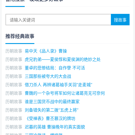
推荐经典故事
历朝故事
易中天《品人录》曹操
历朝故事
虎兄豹弟——夏侯惇和夏侯渊的绝妙之处
历朝故事
董卓的悲惨结局：自作孽 不可活
历朝故事
三国那些被夸大的大会战
历朝故事
借刀杀人 再辨诸葛袖手关羽“走麦城”
历朝故事
曹魏的一个杂号将军如何让诸葛亮无可奈何
历朝故事
谁是三国货币战中的最终赢家
历朝故事
刘备错失的第二拨“五虎上将”
历朝故事
《受禅表》曹丕篡汉的牌坊
历朝故事
迟暮的英雄 曹操晚年的真实面貌