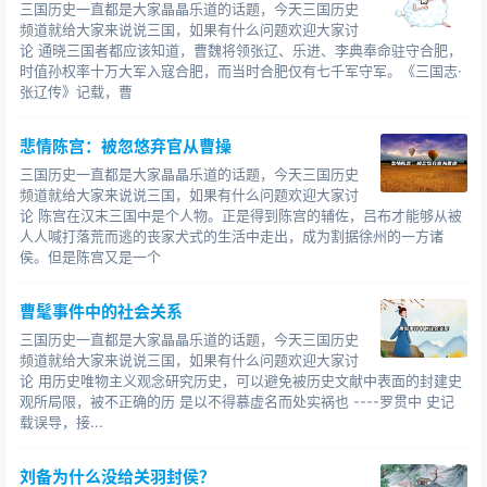
三国历史一直都是大家晶晶乐道的话题，今天三国历史
?最广泛流传的三国武将排名是“一吕二赵三典韦，四
频道就给大家来说说三国，如果有什么问题欢迎大家讨
关五马六张飞。黄许孙太两夏侯,二张徐庞甘周魏。枪神张
论 通晓三国者都应该知道，曹魏将领张辽、乐进、李典奉命驻守合肥，
时值孙权率十万大军入寇合肥，而当时合肥仅有七千军守军。《三国志·
绣和文颜,虽勇无奈命太悲。三国二十四名将,打末邓艾和姜
张辽传》记载，曹
维。”
悲情陈宫：被忽悠弃官从曹操
后连地盘都搞丢了，这还不是草包吗?
三国历史一直都是大家晶晶乐道的话题，今天三国历史
你说，潘凤是何等聪明的人物，所谓“良禽择木而栖，
频道就给大家来说说三国，如果有什么问题欢迎大家讨
贤臣择主而仕”，像潘凤这样的贤臣，难道会找一个草包当
论 陈宫在汉末三国中是个人物。正是得到陈宫的辅佐，吕布才能够从被
人人喊打落荒而逃的丧家犬式的生活中走出，成为割据徐州的一方诸
自己的主公吗?
侯。但是陈宫又是一个
前面说过，潘凤是“命格无双”，是要“一统江山”的。那
曹髦事件中的社会关系
作为臣子，居人下位，要怎么一统江山呢?而且潘凤知道自
己“命格无双、一统江山”之后，是仰天大笑，这说明，其实
三国历史一直都是大家晶晶乐道的话题，今天三国历史
频道就给大家来说说三国，如果有什么问题欢迎大家讨
潘凤，也是有野心的。所以呢，我估计，他是打算找一个
论 用历史唯物主义观念研究历史，可以避免被历史文献中表面的封建史
没什么才能的人当主公，然后自己呢，就以首席大臣的身
观所局限，被不正确的历 是以不得慕虚名而处实祸也 ----罗贯中 史记
份独揽大权，甚至取而代之。
载误导，接...
但是，潘凤低估了韩馥，甚至到现在我们很多人都低
刘备为什么没给关羽封侯？