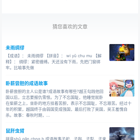
猜您喜欢的文章
未雨绸缪
【成语】： 未雨绸缪 【拼音】： wi yǔ chu mu 【解
释】： 绸缪：紧密缠缚。天还没有下雨，先把门窗绑
牢。比喻事先做
卧薪尝胆的成语故事
卧薪尝胆的主人公是谁?成语故事有哪些?越王勾践他回
国以后，立志要报仇雪恨。为了不忘国耻，他睡觉就卧
在柴薪之上，坐卧的地方挂着苦胆，表示不忘国耻，不忘艰苦。经过十
年的积聚，越国终于由弱国变成强国，最后打败了吴国，吴王羞愧自
杀。故事：春秋时期，...
鼠肝虫臂
拼音shǔ gān chng b 成语故事子祀、子舆、子犁、子来