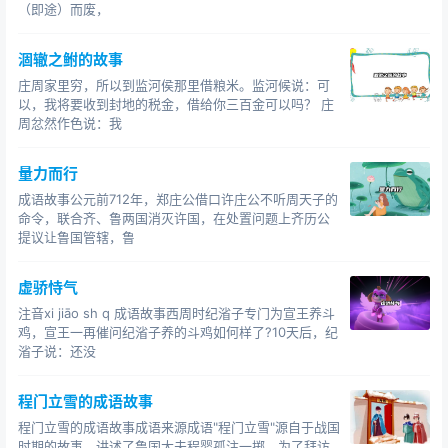
（即途）而废，
涸辙之鲋的故事
庄周家里穷，所以到监河侯那里借粮米。监河候说：可
以，我将要收到封地的税金，借给你三百金可以吗？ 庄
周忿然作色说：我
量力而行
成语故事公元前712年，郑庄公借口许庄公不听周天子的
命令，联合齐、鲁两国消灭许国，在处置问题上齐历公
提议让鲁国管辖，鲁
虚骄恃气
注音xi jiāo sh q 成语故事西周时纪渻子专门为宣王养斗
鸡，宣王一再催问纪渻子养的斗鸡如何样了?10天后，纪
渻子说：还没
程门立雪的成语故事
程门立雪的成语故事成语来源成语"程门立雪"源自于战国
时期的故事，讲述了鲁国大夫程婴孤注一掷，为了拜访