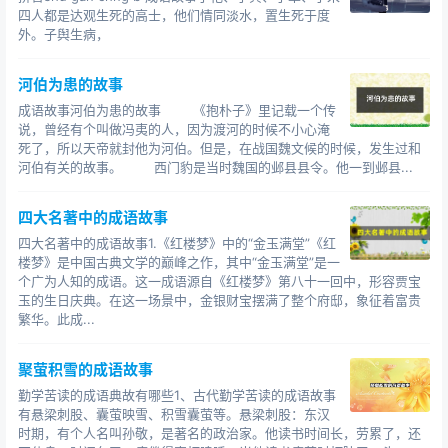
四人都是达观生死的高士，他们情同淡水，置生死于度
外。子舆生病，
河伯为患的故事
成语故事河伯为患的故事 《抱朴子》里记载一个传
说，曾经有个叫做冯夷的人，因为渡河的时候不小心淹
死了，所以天帝就封他为河伯。但是，在战国魏文候的时候，发生过和
河伯有关的故事。 西门豹是当时魏国的邺县县令。他一到邺县...
四大名著中的成语故事
四大名著中的成语故事1.《红楼梦》中的“金玉满堂”《红
楼梦》是中国古典文学的巅峰之作，其中“金玉满堂”是一
个广为人知的成语。这一成语源自《红楼梦》第八十一回中，形容贾宝
玉的生日庆典。在这一场景中，金银财宝摆满了整个府邸，象征着富贵
繁华。此成...
聚萤积雪的成语故事
勤学苦读的成语典故有哪些1、古代勤学苦读的成语故事
有悬梁刺股、囊萤映雪、积雪囊萤等。悬梁刺股：东汉
时期，有个人名叫孙敬，是著名的政治家。他读书时间长，劳累了，还