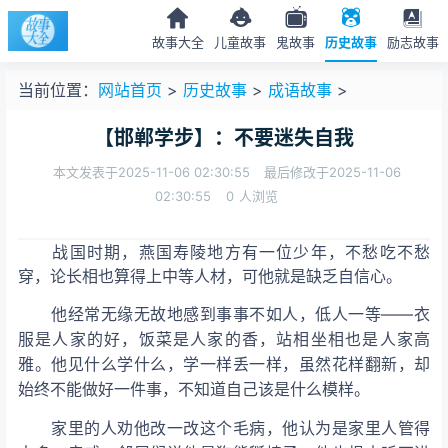
故事大全
儿童故事
鬼故事
历史故事
励志故事
当前位置：
网站首页
>
历史故事
>
成语故事
>
【邯郸学步】：不要迷失自我
本文发表于2025-11-06 02:30:55
最后修改于2025-11-06
02:30:55
0
人浏览
战国时期，燕国寿陵地方有一位少年，不愁吃不愁
穿，论长相也算得上中等人材，可他就是缺乏自信心。
他经常无缘无故地感到事事不如人，低人一等——衣
服是人家的好，饭菜是人家的香，站相坐相也是人家高
雅。他见什么学什么，学一样丢一样，虽然花样翻新，却
始终不能做好一件事，不知道自己该是什么模样。
家里的人劝他改一改这个毛病，他认为是家里人管得