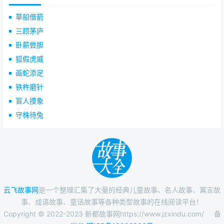
草船借箭
三顾茅庐
卧薪尝胆
狐假虎威
画蛇添足
铁杵磨针
盲人摸象
守株待兔
云飞故事网
是一个整理汇集了大量的经典儿童故事、名人故事、寓言故
事、成语故事、童话故事等各种类型故事的在线阅读平台！
Copyright © 2022-2023 新都故事网https://www.jzxindu.com/
备