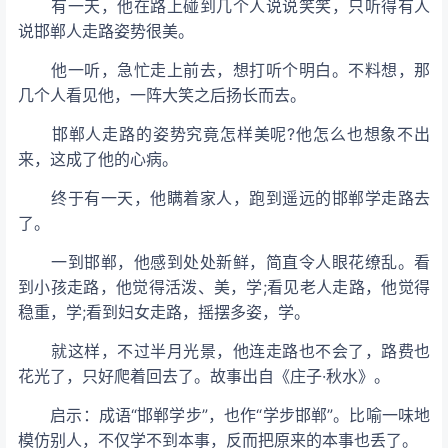
有一天，他在路上碰到几个人说说笑笑，只听得有人
说邯郸人走路姿势很美。
他一听，急忙走上前去，想打听个明白。不料想，那
几个人看见他，一阵大笑之后扬长而去。
邯郸人走路的姿势究竟怎样美呢?他怎么也想象不出
来，这成了他的心病。
终于有一天，他瞒着家人，跑到遥远的邯郸学走路去
了。
一到邯郸，他感到处处新鲜，简直令人眼花缭乱。看
到小孩走路，他觉得活泼、美，学;看见老人走路，他觉得
稳重，学;看到妇女走路，摇摆多姿，学。
就这样，不过半月光景，他连走路也不会了，路费也
花光了，只好爬着回去了。故事出自《庄子·秋水》。
启示：成语“邯郸学步”，也作“学步邯郸”。比喻一味地
模仿别人，不仅学不到本事，反而把原来的本事也丢了。