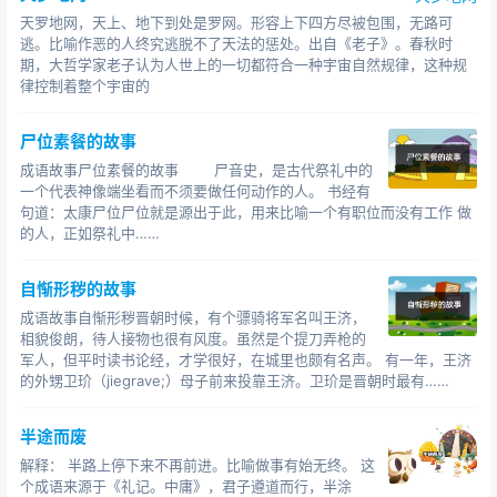
天罗地网，天上、地下到处是罗网。形容上下四方尽被包围，无路可
逃。比喻作恶的人终究逃脱不了天法的惩处。出自《老子》。春秋时
期，大哲学家老子认为人世上的一切都符合一种宇宙自然规律，这种规
律控制着整个宇宙的
尸位素餐的故事
成语故事尸位素餐的故事 尸音史，是古代祭礼中的
一个代表神像端坐看而不须要做任何动作的人。 书经有
句道：太康尸位尸位就是源出于此，用来比喻一个有职位而没有工作 做
的人，正如祭礼中……
自惭形秽的故事
成语故事自惭形秽晋朝时候，有个骠骑将军名叫王济，
相貌俊朗，待人接物也很有风度。虽然是个提刀弄枪的
军人，但平时读书论经，才学很好，在城里也颇有名声。 有一年，王济
的外甥卫玠（jiegrave;）母子前来投靠王济。卫玠是晋朝时最有……
半途而废
解释： 半路上停下来不再前进。比喻做事有始无终。 这
个成语来源于《礼记。中庸》，君子遵道而行，半涂