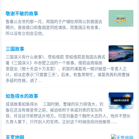
敬谢不敏的故事
鲁襄公去世的那一月，郑国的子产辅佐郑简公到晋国去
聘问，晋侯借口和鲁国是同姓诸侯，而鲁国正有丧事，
所以没有立刻会见他。
三国故事
三国演义有什么故事1、草船借箭 草船借箭是我国古典名
著《三国演义》中赤壁之战的一个故事。借箭由周瑜故
意提出（限十天造十万支箭），机智的诸葛亮一眼识破是一条害人之
计，却淡定表示“只需要三天”。后来，有鲁肃帮忙，诸葛亮再利用曹操
多疑的性格，调了...
如鱼得水的故事
成语故事如鱼得水 三国时期，曹操的实力很强大，刘
备在还没有做皇帝之前，被迫依附于亲戚刘表的军队阵
容，并且驻守新野这片地方。可是刘备是个胸怀大志的人，他并不想长
久寄人篱下，只作别人的军师。正好这个时候徐庶向他推荐……
天罗地网