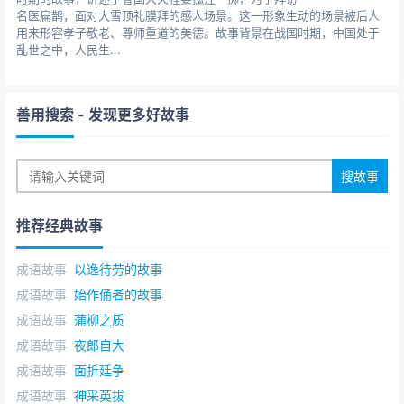
名医扁鹊，面对大雪顶礼膜拜的感人场景。这一形象生动的场景被后人
用来形容孝子敬老、尊师重道的美德。故事背景在战国时期，中国处于
乱世之中，人民生...
善用搜索
- 发现更多好故事
推荐经典故事
成语故事
以逸待劳的故事
成语故事
始作俑者的故事
成语故事
蒲柳之质
成语故事
夜郎自大
成语故事
面折廷争
成语故事
神采英拔