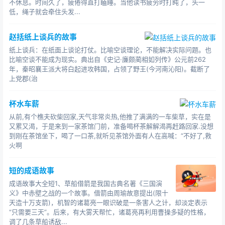
不休息。时间久了，疲倦得直打瞌睡。当他读书疲劳时打盹了，头一
低，绳子就会牵住头发...
赵括纸上谈兵的故事
纸上谈兵：在纸面上谈论打仗。比喻空谈理论，不能解决实际问题。也
比喻空谈不能成为现实。典出自《史记·廉颇蔺相如列传》公元前262
年，秦昭襄王派大将白起进攻韩国，占领了野王(今河南沁阳)。截断了
上党郡(治
杯水车薪
从前,有个樵夫砍柴回家,天气非常炎热,他推了满满的一车柴草，实在是
又累又渴，于是来到一家茶馆门前，准备喝杯茶解解渴再赶路回家.没想
到刚在茶馆坐下，喝了一口茶,就听见茶馆外面有人在高喊：“不好了,救
火啊
短的成语故事
成语故事大全短1、草船借箭是我国古典名著《三国演
义》中赤壁之战的一个故事。借箭由周瑜故意提出(限十
天造十万支箭)，机智的诸葛亮一眼识破是一条害人之计，却淡定表示
“只需要三天”。后来，有大雾天帮忙，诸葛亮再利用曹操多疑的性格，
调了几条草船诱敌...