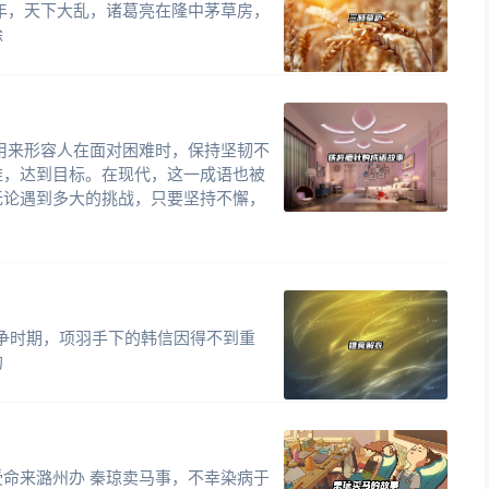
东汉末年，天下大乱，诸葛亮在隆中茅草房，
徐
被用来形容人在面对困难时，保持坚韧不
难，达到目标。在现代，这一成语也被
无论遇到多大的挑战，只要坚持不懈，
】楚汉相争时期，项羽手下的韩信因得不到重
的
命来潞州办 秦琼卖马事，不幸染病于