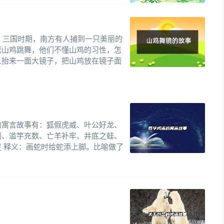
三国时期，南方有人捕到一只美丽的
逗山鸡跳舞，他们不懂山鸡的习性，怎
人抬来一面大镜子，把山鸡放在镜子面
的寓言故事有：狐假虎威、叶公好龙、
剑、滥竽充数、亡羊补牢、井底之蛙、
 释义：画蛇时给蛇添上脚。比喻做了