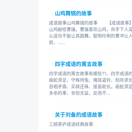
山鸡舞镜的故事
成语故事山鸡舞镜的故事 【成语故事】
山鸡献给曹操。曹操喜欢山鸡，命手下人
么逗也不能让其跳舞。聪明伶俐的曹冲让
前，……
四字成语的寓言故事
四字成语的寓言故事有哪些?1、四字成语
画蛇添足、守株待兔、掩耳盗铃、刻舟求
自相矛盾、买椟还珠、拔苗助长。画蛇添足
多余的事，非但无益，反而不...
关于刘备的成语故事
三顾茅庐成语经典故事