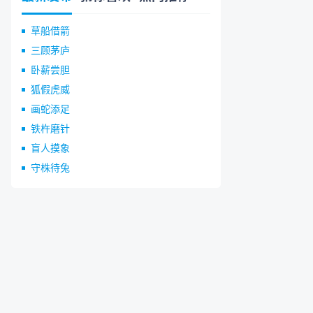
草船借箭
三顾茅庐
卧薪尝胆
狐假虎威
画蛇添足
铁杵磨针
盲人摸象
守株待兔