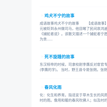
鸡犬不宁的故事
成语故事鸡犬不宁的故事 【成语故事】
元被贬到永州做司马，他目睹了民间哀鸿
《捕蛇者说》。该散文描述一个捕蛇者宁
为贪……
死不旋踵的故事
东汉桓帝的时候，司隶校尉李膺反对宦官
(李膺的字)。 当时，野王县令是张朔。张
春风化雨
化：化生和养育。指适宜于草木生长的风
时的雨。像用和暖的春风吹拂人；似及时