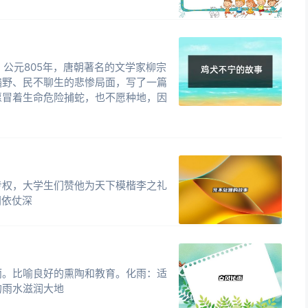
公元805年，唐朝著名的文学家柳宗
遍野、民不聊生的悲惨局面，写了一篇
愿冒着生命危险捕蛇，也不愿种地，因
专权，大学生们赞他为天下模楷李之礼
朔依仗深
雨。比喻良好的熏陶和教育。化雨：适
的雨水滋润大地