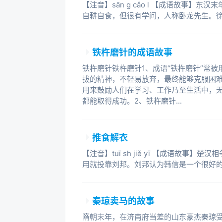
【注音】sān g cǎo l 【成语故事】
自耕自食，但很有学问，人称卧龙先生。
铁杵磨针的成语故事
铁杵磨针铁杵磨针1、成语“铁杵磨针”常
拔的精神，不轻易放弃，最终能够克服困
用来鼓励人们在学习、工作乃至生活中，
都能取得成功。2、铁杵磨针...
推食解衣
【注音】tuī sh jiě yī 【成语故事
用就投靠刘邦。刘邦认为韩信是一个很好
秦琼卖马的故事
隋朝末年，在济南府当差的山东豪杰秦琼受