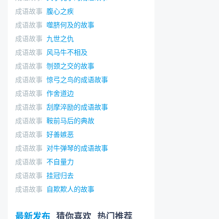
成语故事
腹心之疾
成语故事
噬脐何及的故事
成语故事
九世之仇
成语故事
风马牛不相及
成语故事
刎颈之交的故事
成语故事
惊弓之鸟的成语故事
成语故事
作舍道边
成语故事
刮摩淬励的成语故事
成语故事
鞍前马后的典故
成语故事
好善嫉恶
成语故事
对牛弹琴的成语故事
成语故事
不自量力
成语故事
挂冠归去
成语故事
自欺欺人的故事
最新发布
猜你喜欢
热门推荐