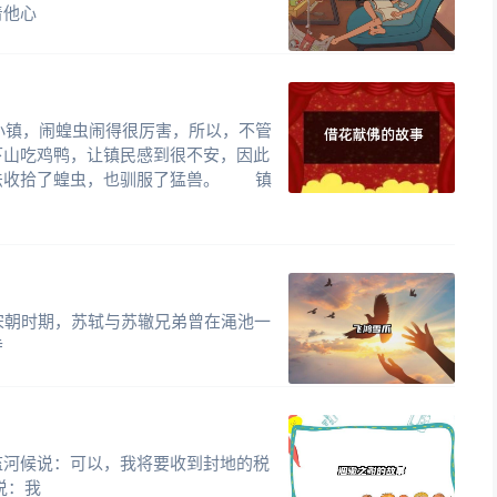
着他心
镇，闹蝗虫闹得很厉害，所以，不管
下山吃鸡鸭，让镇民感到很不安，因此
法收拾了蝗虫，也驯服了猛兽。 镇
语故事】宋朝时期，苏轼与苏辙兄弟曾在渑池一
寺
监河候说：可以，我将要收到封地的税
说：我