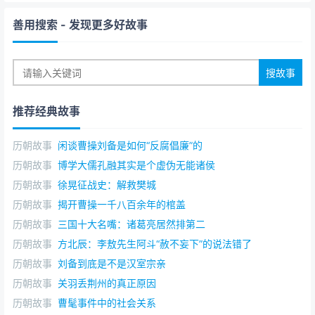
善用搜索
- 发现更多好故事
推荐经典故事
历朝故事
闲谈曹操刘备是如何“反腐倡廉”的
历朝故事
博学大儒孔融其实是个虚伪无能诸侯
历朝故事
徐晃征战史：解救樊城
历朝故事
揭开曹操一千八百余年的棺盖
历朝故事
三国十大名嘴：诸葛亮居然排第二
历朝故事
方北辰：李敖先生阿斗“赦不妄下”的说法错了
历朝故事
刘备到底是不是汉室宗亲
历朝故事
关羽丢荆州的真正原因
历朝故事
曹髦事件中的社会关系