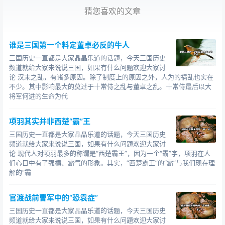
猜您喜欢的文章
世界里，引人无限遐想，成功昭显出一个绝色女子的胆量
与智慧，复杂的人物性格和艺术形象跃然而出。
新《三国》对貂蝉的诠释，完全来自一个历史中女人
谁是三国第一个料定董卓必反的牛人
的
感受，以己之心度古人之心，其心相知。她虽是历史的
三国历史一直都是大家晶晶乐道的话题，今天三国历史
频道就给大家来说说三国，如果有什么问题欢迎大家讨
牺牲品，可她给三足鼎立的历史局面创造了可能性，新
论 汉末之乱，有诸多原因。除了制度上的原因之外，人为的祸乱也实在
《三国》给了她有始有终的命运，算是一种变相的肯定
不少。其中影响最大的莫过于十常侍之乱与董卓之乱。十常侍最后以大
吧！导演让貂蝉以一个真正的有血有肉的女人形象出现，
将军何进的生命为代
是用现代的合理想象填补文化倾向所造成的历史角色缺
失，无需过多指责。
项羽其实并非西楚“霸”王
三国历史一直都是大家晶晶乐道的话题，今天三国历史
正史没有提到貂蝉这个人，也没有貂蝉之死。貂蝉是
频道就给大家来说说三国，如果有什么问题欢迎大家讨
民间故事中的艺术形象，经过小说、戏曲的一再改写，多
论 现代人对项羽最多的称谓是“西楚霸王”，因为一个“霸”字，项羽在人
数与
、关羽有关，但堪称《三国》第一悲情女子。新《三
们心目中有了强横、霸气的形象。其实，“西楚霸王”的“霸”与我们现在理
解的“霸
国》安排了一场白门楼霸王别姬的场景，让貂蝉亲眼所见
吕布死去，有些煽情，未尝不可，让一代绝色美女成为一
官渡战前曹军中的“恐袁症”
具埋着白布单的尸体。一个自刎殉情既成就了不许美人见
三国历史一直都是大家晶晶乐道的话题，今天三国历史
白头，也算得起吕布为其兵败下邳惨死白门楼，不爱江山
频道就给大家来说说三国，如果有什么问题欢迎大家讨