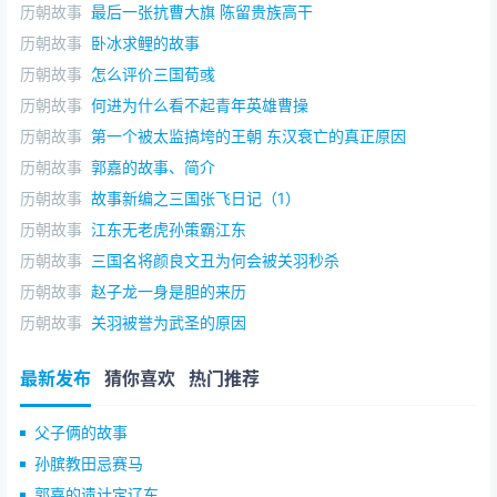
历朝故事
最后一张抗曹大旗 陈留贵族高干
历朝故事
卧冰求鲤的故事
历朝故事
怎么评价三国荀彧
历朝故事
何进为什么看不起青年英雄曹操
历朝故事
第一个被太监搞垮的王朝 东汉衰亡的真正原因
历朝故事
郭嘉的故事、简介
历朝故事
故事新编之三国张飞日记（1）
历朝故事
江东无老虎孙策霸江东
历朝故事
三国名将颜良文丑为何会被关羽秒杀
历朝故事
赵子龙一身是胆的来历
历朝故事
关羽被誉为武圣的原因
最新发布
猜你喜欢
热门推荐
父子俩的故事
孙膑教田忌赛马
郭嘉的遗计定辽东