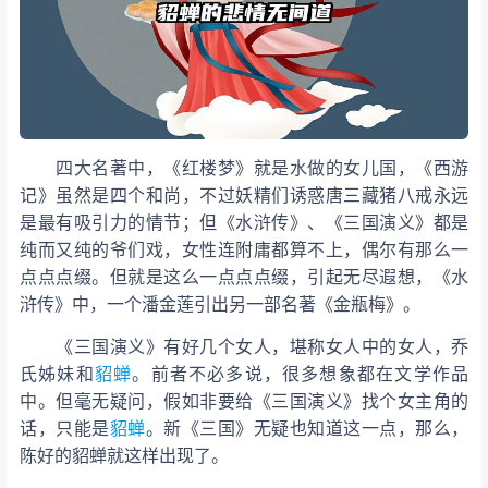
四大名著中，《红楼梦》就是水做的女儿国，《西游
记》虽然是四个和尚，不过妖精们诱惑唐三藏猪八戒永远
是最有吸引力的情节；但《水浒传》、《三国演义》都是
纯而又纯的爷们戏，女性连附庸都算不上，偶尔有那么一
点点点缀。但就是这么一点点点缀，引起无尽遐想，《水
浒传》中，一个潘金莲引出另一部名著《金瓶梅》。
《三国演义》有好几个女人，堪称女人中的女人，乔
氏姊妹和
貂蝉
。前者不必多说，很多想象都在文学作品
中。但毫无疑问，假如非要给《三国演义》找个女主角的
话，只能是
貂蝉
。新《三国》无疑也知道这一点，那么，
陈好的貂蝉就这样出现了。