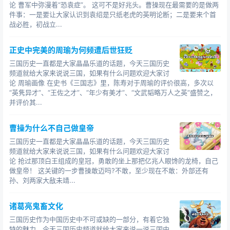
爱美人，没有败。江山如此多娇，风雨过后物是人非，怀
论 曹军中弥漫着“恐袁症”。 这可不是好兆头。曹操现在最需要的是做两
中绝色，在人间已是颠，何苦要上青天。
件事：一是要让大家认识到袁绍是只纸老虎的英明论断；二是要来个首
战必胜，初战立...
欢迎大家继续关注三国历史频道，阅读更多三国故事/历史/
人物事件！
正史中完美的周瑜为何频遭后世狂贬
三国历史一直都是大家晶晶乐道的话题，今天三国历史
频道就给大家来说说三国，如果有什么问题欢迎大家讨
论 周瑜画像 在史书《三国志》里，陈寿对于周瑜的评价很高，多次以
“英隽异才”、“王佐之才”、“年少有美才”、“文武韬略万人之英”盛赞之，
并评价其...
曹操为什么不自己做皇帝
三国历史一直都是大家晶晶乐道的话题，今天三国历史
频道就给大家来说说三国，如果有什么问题欢迎大家讨
论 抢过那顶白王组成的皇冠，勇敢的坐上那把亿兆人眼馋的龙椅，自己
做皇帝！ 这关键的一步曹操敢迈吗?不敢，至少现在不敢：外部还有
孙、刘两家大敌未靖...
诸葛亮鬼畜文化
三国历史作为中国历史中不可或缺的一部分，有着它独
特的魅力，今天三国历史频道就给大家来说一说三国中