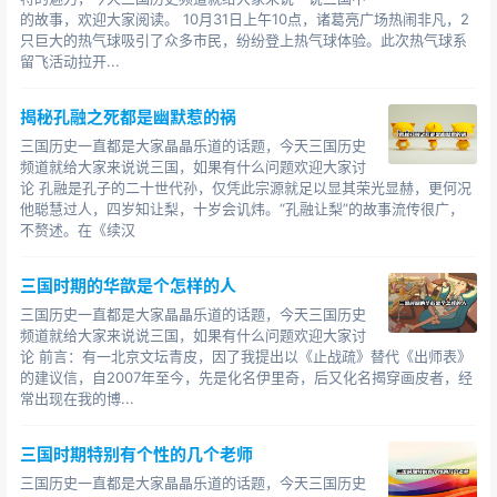
的故事，欢迎大家阅读。 10月31日上午10点，诸葛亮广场热闹非凡，2
只巨大的热气球吸引了众多市民，纷纷登上热气球体验。此次热气球系
留飞活动拉开...
揭秘孔融之死都是幽默惹的祸
三国历史一直都是大家晶晶乐道的话题，今天三国历史
频道就给大家来说说三国，如果有什么问题欢迎大家讨
论 孔融是孔子的二十世代孙，仅凭此宗源就足以显其荣光显赫，更何况
他聪慧过人，四岁知让梨，十岁会讥炜。“孔融让梨”的故事流传很广，
不赘述。在《续汉
三国时期的华歆是个怎样的人
三国历史一直都是大家晶晶乐道的话题，今天三国历史
频道就给大家来说说三国，如果有什么问题欢迎大家讨
论 前言：有一北京文坛青皮，因了我提出以《止战疏》替代《出师表》
的建议信，自2007年至今，先是化名伊里奇，后又化名揭穿画皮者，经
常出现在我的博...
三国时期特别有个性的几个老师
三国历史一直都是大家晶晶乐道的话题，今天三国历史