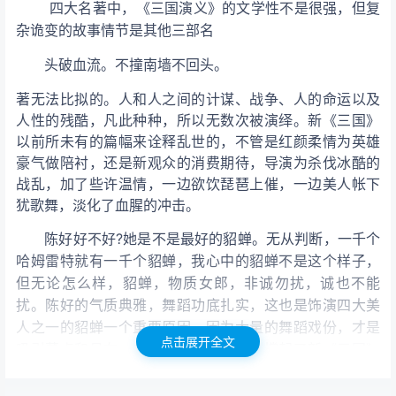
四大名著中，《三国演义》的文学性不是很强，但复
杂诡变的故事情节是其他三部名
头破血流。不撞南墙不回头。
著无法比拟的。人和人之间的计谋、战争、人的命运以及
人性的残酷，凡此种种，所以无数次被演绎。新《三国》
以前所未有的篇幅来诠释乱世的
，不管是红颜柔情为英雄
豪气做陪衬，还是新观众的消费期待，导演为杀伐冰酷的
战乱，加了些许温情，一边欲饮琵琶
上催，一边美人帐下
犹歌舞，淡化了血腥的冲击。
陈好好不好?她是不是最好的貂蝉。无从判断，一千个
哈姆雷特就有一千个貂蝉，我心中的貂蝉不是这个样子，
但无论怎么样，貂蝉，物质女郎，非诚勿扰，诚也不能
扰。陈好的气质典雅，舞蹈功底扎实，这也是饰演
四大美
人之一的貂蝉一个重要原因，因为大量的舞蹈戏份，才是
点击展开全文
吸引董卓和吕布，成就王允的连环计，撑起了新《三国》
故事的最好借力。陈好版貂蝉清丽的生活装倒在其次，我
觉得值得表扬的是迷离魅惑的眼神，在清一色男人争霸的