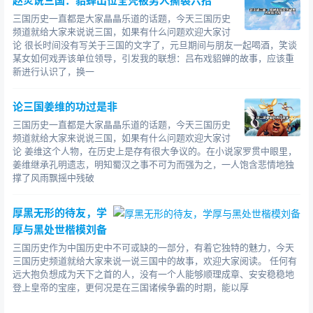
赵炎说三国：貂蝉出位全凭被男人撕裂六招
三国历史一直都是大家晶晶乐道的话题，今天三国历史
频道就给大家来说说三国，如果有什么问题欢迎大家讨
论 很长时间没有写关于三国的文字了，元旦期间与朋友一起喝酒，笑谈
某女如何戏弄该单位领导，引发我的联想：吕布戏貂蝉的故事，应该重
新进行认识了，换一
论三国姜维的功过是非
三国历史一直都是大家晶晶乐道的话题，今天三国历史
频道就给大家来说说三国，如果有什么问题欢迎大家讨
论 姜维这个人物，在历史上是存有很大争议的。在小说家罗贯中眼里，
姜维继承孔明遗志，明知蜀汉之事不可为而强为之，一人饱含悲情地独
撑了风雨飘摇中残破
厚黑无形的待友，学
厚与黑处世楷模刘备
三国历史作为中国历史中不可或缺的一部分，有着它独特的魅力，今天
三国历史频道就给大家来说一说三国中的故事，欢迎大家阅读。 任何有
远大抱负想成为天下之首的人，没有一个人能够顺理成章、安安稳稳地
登上皇帝的宝座，更何况是在三国诸候争霸的时期，能以厚