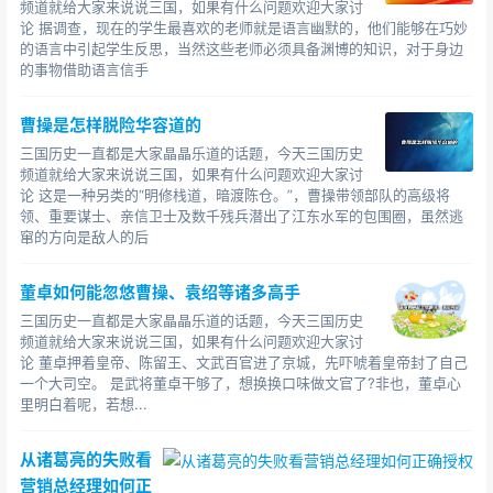
频道就给大家来说说三国，如果有什么问题欢迎大家讨
论 据调查，现在的学生最喜欢的老师就是语言幽默的，他们能够在巧妙
的语言中引起学生反思，当然这些老师必须具备渊博的知识，对于身边
的事物借助语言信手
曹操是怎样脱险华容道的
三国历史一直都是大家晶晶乐道的话题，今天三国历史
频道就给大家来说说三国，如果有什么问题欢迎大家讨
论 这是一种另类的“明修栈道，暗渡陈仓。”，曹操带领部队的高级将
领、重要谋士、亲信卫士及数千残兵潜出了江东水军的包围圈，虽然逃
窜的方向是敌人的后
董卓如何能忽悠曹操、袁绍等诸多高手
三国历史一直都是大家晶晶乐道的话题，今天三国历史
频道就给大家来说说三国，如果有什么问题欢迎大家讨
论 董卓押着皇帝、陈留王、文武百官进了京城，先吓唬着皇帝封了自己
一个大司空。 是武将董卓干够了，想换换口味做文官了?非也，董卓心
里明白着呢，若想...
从诸葛亮的失败看
营销总经理如何正