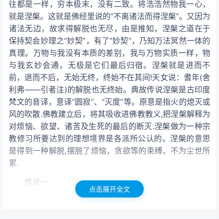
往都是一样，穷本极末，没有二致。将浩浩然物我一心，
就是涅槃。这就是佛经里说的“不离诸法而得涅槃”。又因为
诸法无边，故求得解脱也无尽，由是推知，涅槃之道在于
保持契会妙理之“妙契”，有了“妙契”，乃知万法冥然一体的
真理。万物与我没有本质的差别，我与万物实质一样，物
与我玄妙会通，无极是它们最后归宿。涅槃就是进而不
前，退而不后，无始无终，终始不在其间!天女说：耆年(舍
利弗——引者注)的解脱也无终始。典故传说涅槃是古印度
梵文的音译，意译“圆寂”、“灭度”等。原意是指火的熄灭或
风的吹散.佛教建立后，将其吸收进佛教教义,把涅槃解释为
对烦恼、欲望、诸苦及生死的最后的断灭.涅槃做为一种宗
教修习所要达到的理想境界是各派所公认的。
涅槃的意思
是得到一种解脱,摆脱了烦恼，贪欲等的束缚，不为尘世所
累.
传说一
点击展开全文