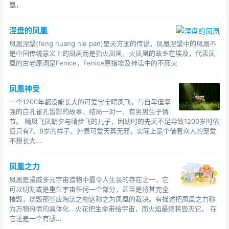
凰，
间幸福的使者，每五百年，它就要背负着积累于人世
涅盘的凤凰
间的所有不快和仇恨恩怨， 投身于熊熊烈火中自焚，以生
凤凰涅槃(feng huang nie pan)是天方国的传说，凤凰涅槃中的凤凰不
命和美丽的终结换取人世的祥和和幸福。 同样在肉体经受
是中国传统意义上的凤凰而是指火凤凰，火凤凰的故乡在埃及，代表凤
凰的古老原词是Fenice，Fenice原指埃及神话中的不死火
了巨大的痛苦和轮回后它们才能得以更美好的躯体得以重
生。
凤凰神受
传说三古荆州之火凤凰
一个1200年都没能长大的可爱宝宝晴凤飞，与自卑但坚
强的白孔雀孔皙影的故事，结局一对一，有男男生子情
节。 晴凤飞凤朝夕与晴步飞的儿子，因幼时的先天不足导致1200岁时依
旧只有7、8岁的样子。外表可爱天真无邪，实际上是个借着众人的宠爱
不想长大...
凤凰之力
的由来：荆州是楚文化的发祥地，相传楚国有一年发
凤凰是漫威多元宇宙造物中最令人生畏的存在之一，它
可以切割或是重生宇宙任何一个部分，甚至是将其完全
大水，连续三个月降雨不见天日，全国成了水乡泽国，老
摧毁，烧毁那些应淘汰之物这称之为凤凰的裁决。有描述把凤凰之力称
百姓苦不堪言，楚国国君设坛祭日，祈求
早日出来，没想
为万物热情的具体化...火花把生命带给宇宙，而火焰最终将毁灭它。 在
到邪恶的乌
继续降雨，国君诏令天下勇士讨伐邪恶的乌
它还是一个有感...