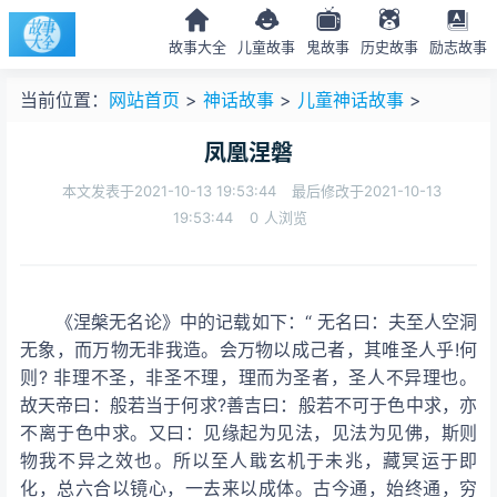
故事大全
儿童故事
鬼故事
历史故事
励志故事
当前位置：
网站首页
>
神话故事
>
儿童神话故事
>
凤凰涅磐
本文发表于2021-10-13 19:53:44
最后修改于2021-10-13
19:53:44
0
人浏览
《涅槃无名论》中的记载如下：“ 无名曰：夫至人空洞
无象，而万物无非我造。会万物以成己者，其唯圣人乎!何
则? 非理不圣，非圣不理，理而为圣者，圣人不异理也。
故天帝曰：般若当于何求?善吉曰：般若不可于色中求，亦
不离于色中求。又曰：见缘起为见法，见法为见佛，斯则
物我不异之效也。所以至人戢玄机于未兆，藏冥运于即
化，总六合以镜心，一去来以成体。古今通，始终通，穷