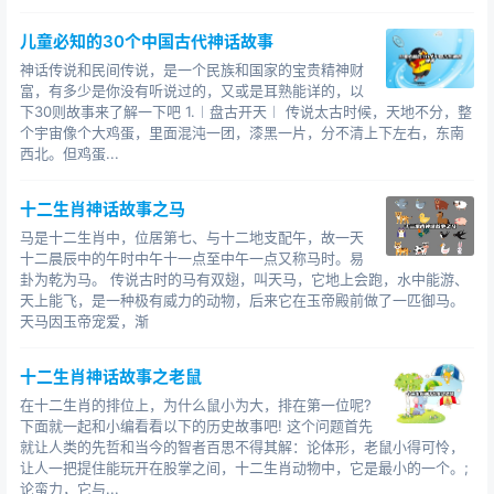
儿童必知的30个中国古代神话故事
神话传说和民间传说，是一个民族和国家的宝贵精神财
富，有多少是你没有听说过的，又或是耳熟能详的，以
下30则故事来了解一下吧 1.︱盘古开天︱ 传说太古时候，天地不分，整
个宇宙像个大鸡蛋，里面混沌一团，漆黑一片，分不清上下左右，东南
西北。但鸡蛋...
十二生肖神话故事之马
马是十二生肖中，位居第七、与十二地支配午，故一天
十二晨辰中的午时中午十一点至中午一点又称马时。易
卦为乾为马。 传说古时的马有双翅，叫天马，它地上会跑，水中能游、
天上能飞，是一种极有威力的动物，后来它在玉帝殿前做了一匹御马。
天马因玉帝宠爱，渐
十二生肖神话故事之老鼠
在十二生肖的排位上，为什么鼠小为大，排在第一位呢?
下面就一起和小编看看以下的历史故事吧! 这个问题首先
就让人类的先哲和当今的智者百思不得其解：论体形，老鼠小得可怜，
让人一把提住能玩开在股掌之间，十二生肖动物中，它是最小的一个。;
论蛮力，它与...