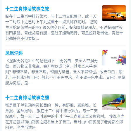
龙，都被乌龙打败并吃掉。有一谋士说，在楚国的东边有
一座凤凰山，山上有一只神鸟名曰——火凤凰。楚国国君
十二生肖神话故事之蛇
和谋士请火凤凰为人间除魔，火凤凰义不容辞前去除魔，
蛇在十二生肖中排行第六，与十二地支配属巳，故一天
火凤凰和乌龙大战七七四十九天没有分出胜负，火凤凰最
十二时辰中之巳时上午九点至十一点又称作蛇时。 您的
生肖蛇是怎样来的呢? 很久很久以前，蛇和青蛙是朋友，不过蛇那时长
后只得牺牲自己，燃烧自己的心和乌龙拼搏，最后火凤凰
有四条腿，青蛙却没有腿，靠肚子蠕动爬行，可是蛇好吃懒做，青蛙十
和乌龙同时化为灰烬，天地重现光明楚国百姓为了纪念火
分勤快它不但要捉...
凤凰，在凤凰山上修了一座火凤凰坛。还在我们平原山就
是很大的方圆几公里的。
凤凰涅磐
《涅槃无名论》中的记载如下： 无名曰：夫至人空洞无
象，而万物无非我造。会万物以成己者，其唯圣人乎!何
则? 非理不圣，非圣不理，理而为圣者，圣人不异理也。故天帝曰：般
若当于何求?善吉曰：般若不可于色中求，亦不离于色中求。又曰：见缘
起为见法，见...
十二生肖神话故事之猴
猴是属于哺乳动物灵长目的一种，有野猴、蜘蛛猴、长
鼻猴、金丝猴等。 猴在十二生肖中排行第九，与十二支
配属申，故一天十二时辰中的申时下午三点到正点又称猴时。 传说老虎
在开初就以镇山制兽之威名当上了曾王。当时山中百兽见了老虎都立即
回避，老虎当然是