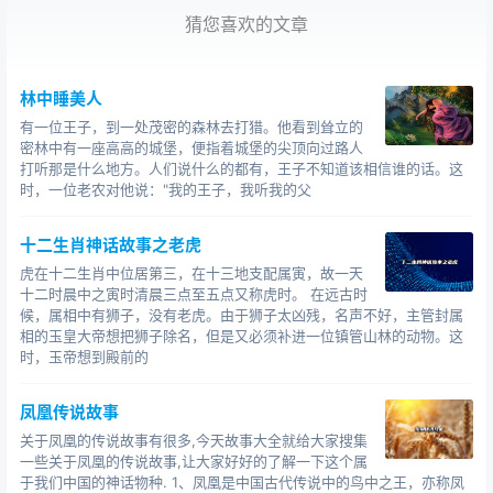
猜您喜欢的文章
一个与火有关的美丽
。传说中的天方国，有一对神
林中睡美人
鸟，雄为凤，雌为凰。满五百岁后，集香木自焚，复从死
有一位王子，到一处茂密的森林去打猎。他看到耸立的
灰中更生，从此鲜美异常，不再死。雄奇的大黑山上，全
密林中有一座高高的城堡，便指着城堡的尖顶向过路人
打听那是什么地方。人们说什么的都有，王子不知道该相信谁的话。这
彩激光灯映射出长达数公里的时光隧道和漫天的云彩，高
时，一位老农对他说："我的王子，我听我的父
达十米的烈焰从山顶喷薄而出，飞瀑飞流直下，在水与火
的交融中，凤在歌鸣，凰在和弦，演绎一部五百年前的神
十二生肖神话故事之老虎
话，一个流传千古的美丽传说。“
凤凰
涅槃，浴火重生!”凤
虎在十二生肖中位居第三，在十三地支配属寅，故一天
凰经过烈火的煎熬和考验，在熊熊大火中诞生新的生命，
十二时晨中之寅时清晨三点至五点又称虎时。 在远古时
类似基督教义中的“拯救论”，人只有在坚持的力量下才会诞
候，属相中有狮子，没有老虎。由于狮子太凶残，名声不好，主管封属
生新的面貌。'
相的玉皇大帝想把狮子除名，但是又必须补进一位镇管山林的动物。这
时，玉帝想到殿前的
传说二凤凰是人世
凤凰传说故事
关于凤凰的传说故事有很多,今天故事大全就给大家搜集
一些关于凤凰的传说故事,让大家好好的了解一下这个属
于我们中国的神话物种. 1、凤凰是中国古代传说中的鸟中之王，亦称凤