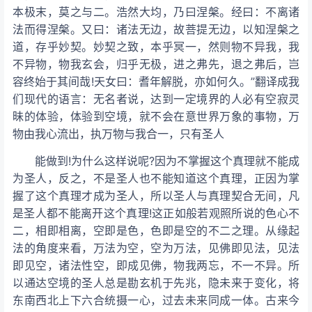
本极末，莫之与二。浩然大均，乃曰涅槃。经曰：不离诸
法而得涅槃。又曰：诸法无边，故菩提无边，以知涅槃之
道，存乎妙契。妙契之致，本乎冥一，然则物不异我，我
不异物，物我玄会，归乎无极，进之弗先，退之弗后，岂
容终始于其间哉!天女曰：耆年解脱，亦如何久。”翻译成我
们现代的语言：无名者说，达到一定境界的人必有空寂灵
昧的体验，体验到空境，就不会在意世界万象的事物，万
物由我心流出，执万物与我合一，只有圣人
能做到!为什么这样说呢?因为不掌握这个真理就不能成
为圣人，反之，不是圣人也不能知道这个真理，正因为掌
握了这个真理才成为圣人，所以圣人与真理契合无间，凡
是圣人都不能离开这个真理!这正如般若观照所说的色心不
二，相即相离，空即是色，色即是空的不二之理。从缘起
法的角度来看，万法为空，空为万法，见佛即见法，见法
即见空，诸法性空，即成见佛，物我两忘，不一不异。所
以通达空境的圣人总是勘玄机于先兆，隐未来于变化，将
东南西北上下六合统摄一心，过去未来同成一体。古来今