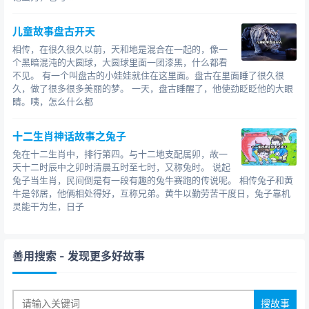
儿童故事盘古开天
相传，在很久很久以前，天和地是混合在一起的，像一
个黑暗混沌的大圆球，大圆球里面一团漆黑，什么都看
不见。 有一个叫盘古的小娃娃就住在这里面。盘古在里面睡了很久很
久，做了很多很多美丽的梦。 一天，盘古睡醒了，他使劲眨眨他的大眼
睛。咦，怎么什么都
十二生肖神话故事之兔子
兔在十二生肖中，排行第四。与十二地支配属卯，故一
天十二时辰中之卯时清晨五时至七时，又称兔时。 说起
兔子当生肖，民间倒是有一段有趣的兔牛赛跑的传说呢。 相传兔子和黄
牛是邻居，他俩相处得好，互称兄弟。黄牛以勤劳苦干度日，兔子靠机
灵能干为生，日子
善用搜索
- 发现更多好故事