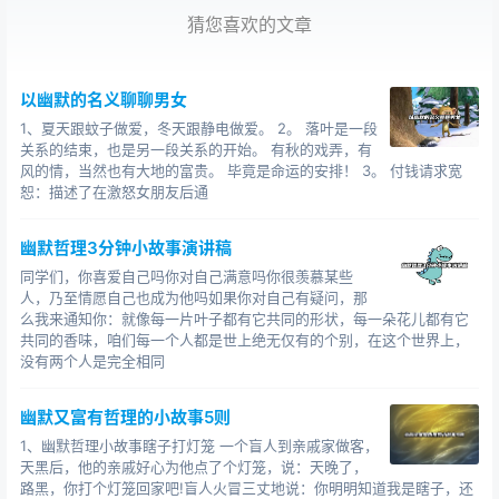
个教授，是学者型商人，既有很好的经济脑筋，又有很高
猜您喜欢的文章
的学术作用。李先生就是冲着这一点，进了他的公司。由
于李先生勤勉，肯动脑，老板很快就选拔他做了部门经
理，专管家具的出售。他也一贯做得没什么过错。 有一
以幽默的名义聊聊男女
次，公司进了一套家具，标价是二十万元。可不知为什
1、夏天跟蚊子做爱，冬天跟静电做爱。 2。 落叶是一段
么，放了四个月都没有一个人问过价。好不容易有一天，
关系的结束，也是另一段关系的开始。 有秋的戏弄，有
一位顾客一进来就看中了这套家具，问了价格后，就一贯
风的情，当然也有大地的富贵。 毕竟是命运的安排！ 3。 付钱请求宽
恕：描述了在激怒女朋友后通
想压低点，问李先生 ，十八万元卖不卖。李先生也很想把
这套家具出手，可是老板只给了他一万元钱的起浮权限，
幽默哲理3分钟小故事演讲稿
偏偏那位顾客也顽固，说十八万元不行就不买了。相持了
同学们，你喜爱自己吗你对自己满意吗你很羡慕某些
好久，李先生想打电话找老板请示一下，可老板去国外出
人，乃至情愿自己也成为他吗如果你对自己有疑问，那
差了，手机也关了，他不敢私行做主，这笔生意就这样黄
么我来通知你：就像每一片叶子都有它共同的形状，每一朵花儿都有它
了。 过了两天，老板回来，李先生汇报了这件事。老板有
共同的香味，咱们每一个人都是世上绝无仅有的个别，在这个世界上，
没有两个人是完全相同
些不悦，他说，你没看到现在这套家具现已很难脱手了?你
应该知道我的心思，既然四个月没人问，就阐明这套家具
幽默又富有哲理的小故事5则
现已没有什么买点了，应该越早脱手越好。甭说十八万
1、幽默哲理小故事瞎子打灯笼 一个盲人到亲戚家做客，
元，就是十七万元你也应该卖的，否则，下次连十六万元
天黑后，他的亲戚好心为他点了个灯笼，说：天晚了，
恐怕都没人要了。李先生有些委屈地低着头，心想，我那
路黑，你打个灯笼回家吧!盲人火冒三丈地说：你明明知道我是瞎子，还