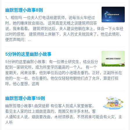
一句话：做别人的尾灯。
幽默哲理小故事8则
点评：(生命的悲惨剧)和(做别人的尾灯)这两个故事是
1、相信吗 一位夫人打电话给建筑师，说每当火车经过
有相关的，连在一同看会有更佳的作用。
时，她的睡床就会摇动。 这简直是无稽之谈建筑师回答
说，我来看看。 建筑师到达后，夫人建议他躺在床上，体会一下火车经
这两个故事互为注解，要想做别人的尾灯，就必须具
过时的感觉。 建筑师刚上床躺下，夫人的丈夫就回来了。他见此情形，
有安闲的脑筋，依托自己的考虑选择自己的方向;要想具有
便厉声喝问：...
安闲的思维，就必须有希望做别人尾灯的毅力，就是我们
常说的，“不想当元帅的兵士不是好兵士”。
5分钟的这里幽默小故事
5分钟的这里幽默小故事：有一位博士研究生，结业后分
你想寻求自己更有价值的人生吗?假设是那样，那么你
配到一家研究所，成为所里学历最高的一个人。 有一个
就得具有安闲思维的脑筋和做别人尾灯的毅力。否则，就
星期天，闲来没事，他到单位后边的小池塘去垂钓。正好，正副所长在
他的一左一右，也在垂钓。他仅仅轻轻地朝他们点了允许，算是打招
请老宽厚实地跟在别人的后边过着象那头牛一样“令人满意
呼。他心里想，这两
的”日子，就请不要再怨天尤人了。
幽默哲理小故事19则
幽默哲理小故事1.曲突徒薪 有位客人到或人家里做客，
看见主人家的灶上烟囱是直的，周围又有许多木材。客
人通知主人说，烟囱要改曲，木材须移去，不然将来可能会有火灾，主
人听