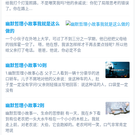
有那么大的胆子呀。看见他的姿势，老板宽厚地笑笑，说
给我打个灯笼照路，不是嘲笑我吗?他的亲戚说：你犯了局限思考的错误
了。你在路上...
算了，先开车送我，我们一同去吃饭吧。他们上了车，李
先生发动了车子，空中有些雾，路上的车子许多，走得有
幽默哲理小故事我就是这么
些慢。过了十几分钟，雾越来越大，路况都看不太清了。
做的
老板到不着急，一边由着他逐渐 蜗牛似地在车流中爬，一
一个小伙子在外地上大学，可过了不到三分之一学期，他已经把父母给
边和他说这话。他问李生，在这样的大雾气候开车，你怎
的钱挥霍一空了。 唔，他在想，我该怎样样才干再去要点钱呢? 所以他
样样才华走得更安全?李先生说，只需跟着前面车子的尾
给父亲打了电话。 爸爸，他说，你必定不会
灯，就没什么事。老板沉默寂静了一会，俄然问，假设你
是头车，你该跟着谁的尾灯呢?李先生听了，心中一阵颤
幽默哲理小故事10则
动，是呀，假设自己是头车，又有谁会给自己指路?老板的
1.幽默哲理小故事心态 父子二人看到一辆十分豪华的进
眼外之意他一下就领会了：在一般情况下，你可以依托上
口轿车。儿子不屑地对他的父亲说：坐这种车的人，肚
司，让上司替你做决定，也使你不用分担责任。可是特别
子里一定没有学问!父亲则轻描淡写地回答：说这种话的人，口袋里一定
没有
情况下，你应该用自己的慧眼，看清前面的路该怎样走，
用自己的脑筋来分析利害，选择自己的方向。比尔.盖茨能
幽默哲理小故事2则
跟谁?只会跟在别人的尾灯后边的人，永久不会领头的，这
幽默哲理小故事一、生命的悲惨剧 有一天，我在乡下看
往后，李先生作业得更加超卓了，没多久，他就发现了一
到有位老农把一头大水牛栓在一个小小的木桩上。我就
个新的别人没有拓荒的创业领域，通过自己的奋斗和敏锐
走上前，对老农说：大伯，它会跑掉的。老农呵呵一笑，口气非常肯定
的商业脑筋，很快就成功了。他的创业窍门就只有短短的
地说