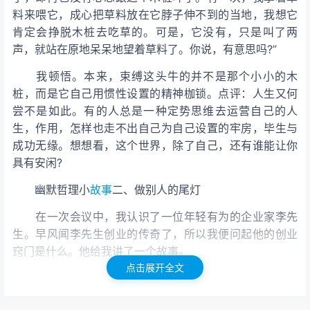
料来喂它，成心把草料放在它脖子伸不到的当地，我想它
肯定会挣脱木桩去吃草的。可是，它没有，只是叫了两
声，就站在原地呆呆地望着草料了。你说，有意思吗?”
我顿悟。本来，束缚这头牛的并不是那个小小的木
桩，而是它自己用惯性设置的精神枷锁。点评：人生又何
尝不是如此。有的人总是一种定势思维去运营自己的人
生，作用，怎样也走不出自己为自己设置的牢房，毕生与
成功无缘。想想看，这个世界，除了自己，还有谁能让你
具有安闲?
幽默哲理小
故事
二、做别人的尾灯
在一次会议中，我认识了一位年轻有为的企业家李先
生。早风闻李先生创业的传奇了，所以我便问起他的创业
窍门是什么。他给我讲了一个故事。
点击展开全文
那是五年前，李先生还在一家台资企业干事。他们的
老板不行是个在多国具有许多公司的大企业家，一同仍是