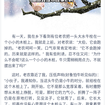
有一天，我在乡下看到有位老农把一头大水牛栓在一
个小小的木桩上。我就走上前，对老农说：“大伯，它会跑
掉的。”老农呵呵一笑，口气非常肯定地说：“它不会跑掉
的，历来就是这样的。” 我有些利诱，忍不住又问：“为什
么不会呢?这么一个小小的木桩，牛只需稍稍用点力，不就
拔出来了吗?”
这时，老农靠近了我，压低声响(好象怕牛听见似的)：
“小伙子，我通知你，当这头牛仍是小牛的时分，就给栓在
这个木桩上了。刚开始，它不是那么宽厚呆着，有时撒野
想从木桩上挣脱，可是，那时它的力气小，折腾了一阵子
仍是在原地打转，见没法子，它就蔫了。后来，它长大
了，却再也没有心思跟这个木桩斗了。有一次，我拿着草