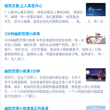
搞笑夫妻,让人真是开心
1. 儿媳决心要买保险。 她每天都去上课和训练。 我很生
气，摊牌：你一定要买保险，我们要离婚！ 她笑着说：
先生，您可以离婚，但您必须先向我购买保险。 . . 我。 . . 2。 有一次
3分钟幽默哲理小故事
3分钟幽默哲理小故事 早年在美国阿拉斯加当地，有一对
年轻人成婚，婚后生育，他的太太因难产而死，遗下一
孩子。 他忙生活，又忙於看家，因没有人帮助看孩子，就练习一只狗，
那狗聪明听话，能照料小孩，咬著奶瓶喂奶给孩子喝，抚养孩子。 有一
天，主人出门...
幽默哲理小故事3分钟
同学们，在这个世界上，在成功者的部队里边，许多人
并不见得很聪明，在失败者的部队里边许多人并不见得
愚笨。其实，有相同东西比聪明的脑袋更重要，那就是人的心灵和毅
力，一个人的赤贫很大的程度是心灵的赤贫，一个人的成功很大程度是
毅力的成功! 一个婴儿
幽默哲理小故事真正的英勇