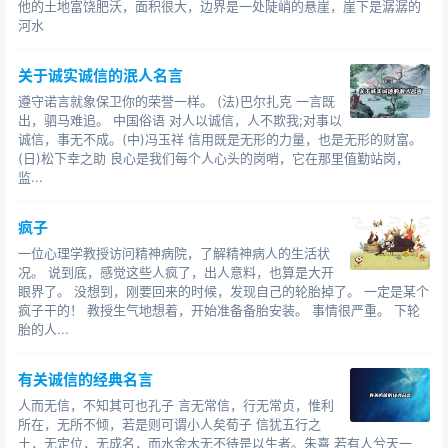
他的土地富饶肥沃，面积很大，边界是一处陡峭的悬崖，崖下是潺潺的
河水
关于诚实诚信的泯人名言
遵守诺言就象保卫你的荣誉一样。 (法)巴尔扎克 一言既
出，驷马难追。 中国俗语 对人以诚信，人不欺我;对事以
诚信，事无不成。(中)冯玉祥 信用既是无形的力量，也是无形的财富。
(日)松下幸之助 良心是我们每个人心头的岗哨，它在那里值勤站岗，
监...
疯子
一位心理学教授访问精神病院，了解精神病人的生活状
况。 说到底，感觉这些人疯了，出人意料，也算是大开
眼界了。 没想到，刚要回来的时候，发现自己的轮胎掉了。 一定是某个
疯子干的！ 教授生气地想着，开始准备备胎安装。 事情很严重。 下轮
胎的人...
有关诚信的经典名言
人而无信，不知其可也孔子 言无常信，行无常贞，惟利
所在，无所不倾，若是则可谓小人矣荀子 信犹五行之
土，无定位，无成名，而水金木无不待是以生者。朱熹 若有人兮天一