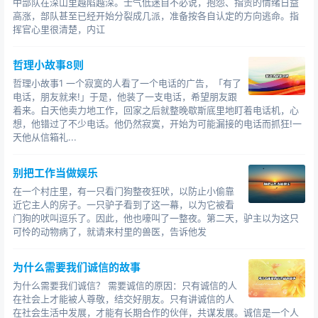
中部队在深山里越陷越深。士气低迷自不必说，抱怨、指责的情绪日益
高涨，部队甚至已经开始分裂成几派，准备按各自认定的方向逃命。指
挥官心里很清楚，内讧
哲理小故事8则
哲理小故事1 一个寂寞的人看了一个电话的广告，「有了
电话，朋友就来!」于是，他装了一支电话，希望朋友跟
着来。白天他卖力地工作，回家之后就整晚歇斯底里地盯着电话机，心
想，他错过了不少电话。他仍然寂寞，开始为可能漏接的电话而抓狂!一
天他从信箱礼...
别把工作当做娱乐
在一个村庄里，有一只看门狗整夜狂吠，以防止小偷靠
近它主人的房子。一只驴子看到了这一幕，以为它被看
门狗的吠叫逗乐了。因此，他也嚎叫了一整夜。第二天，驴主以为这只
可怜的动物病了，就请来村里的兽医，告诉他发
为什么需要我们诚信的故事
为什么需要我们诚信？ 需要诚信的原因：只有诚信的人
在社会上才能被人尊敬，结交好朋友。只有讲诚信的人
在社会生活中发展，才能有长期合作的伙伴，共谋发展。诚信是一个人