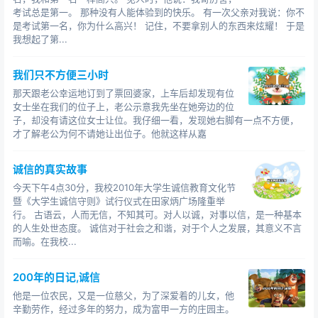
考试总是第一。 那种没有人能体验到的快乐。 有一次父亲对我说：你不
是考试第一名，你为什么高兴！ 记住，不要拿别人的东西来炫耀！ 于是
我想起了第...
我们只不方便三小时
那天跟老公幸运地订到了票回婆家，上车后却发现有位
女士坐在我们的位子上，老公示意我先坐在她旁边的位
子，却没有请这位女士让位。我仔细一看，发现她右脚有一点不方便，
才了解老公为何不请她让出位子。他就这样从嘉
诚信的真实故事
今天下午4点30分，我校2010年大学生诚信教育文化节
暨《大学生诚信守则》试行仪式在田家炳广场隆重举
行。 古语云，人而无信，不知其可。对人以诚，对事以信，是一种基本
的人生处世态度。 诚信对于社会之和谐，对于个人之发展，其意义不言
而喻。在我校...
200年的日记,诚信
他是一位农民，又是一位慈父，为了深爱着的儿女，他
辛勤劳作，经过多年的努力，成为富甲一方的庄园主。