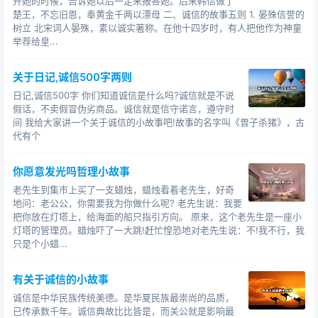
开她的时候，告诉她以后一定来报答她。后来韩信做了
楚王，不忘旧恩，奉黄金千两以漂母 二、诚信的故事五则 1. 晏殊信誉的
树立 北宋词人晏殊，素以诚实著称。在他十四岁时，有人把他作为神童
举荐给皇...
关于日记,诚信500字两则
日记,诚信500字 你们知道诚信是什么吗?诚信就是不说
假话，不卖假冒伪劣商品。诚信就是信守诺言，遵守时
间 我给大家讲一个关于诚信的小故事吧!故事的名字叫《曾子杀猪》，古
代有个
你愿意发光吗哲理小故事
老先生到集市上买了一支蜡烛，蜡烛看着老先生，好奇
地问：老公公，你需要我为你做什么呢? 老先生说：我要
把你放在灯塔上，给海面的船只指引方向。 原来，这个老先生是一座小
灯塔的管理员。蜡烛吓了一大跳!赶忙惶恐地对老先生说：不!我不行，我
只是个小蜡...
有关于诚信的小故事
诚信是中华民族传统美德。是华夏民族最崇尚的品质，
已传承数千年。诚信典故比比皆是，而关公就是影响最