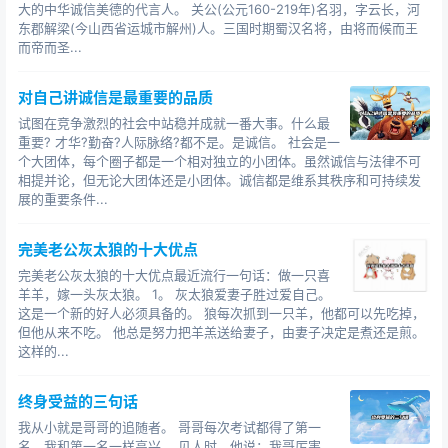
大的中华诚信美德的代言人。 关公(公元160-219年)名羽，字云长，河
东郡解梁(今山西省运城市解州)人。三国时期蜀汉名将，由将而候而王
而帝而圣...
对自己讲诚信是最重要的品质
试图在竞争激烈的社会中站稳并成就一番大事。什么最
重要? 才华?勤奋?人际脉络?都不是。是诚信。 社会是一
个大团体，每个圈子都是一个相对独立的小团体。虽然诚信与法律不可
相提并论，但无论大团体还是小团体。诚信都是维系其秩序和可持续发
展的重要条件...
完美老公灰太狼的十大优点
完美老公灰太狼的十大优点最近流行一句话：做一只喜
羊羊，嫁一头灰太狼。 1。 灰太狼爱妻子胜过爱自己。
这是一个新的好人必须具备的。 狼每次抓到一只羊，他都可以先吃掉，
但他从来不吃。 他总是努力把羊羔送给妻子，由妻子决定是煮还是煎。
这样的...
终身受益的三句话
我从小就是哥哥的追随者。 哥哥每次考试都得了第一
名，我和第一名一样高兴。 见人时，他说：我哥厉害，