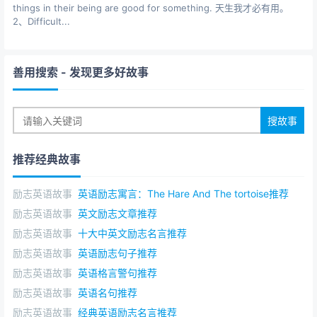
莱尔
things in their being are good for something. 天生我才必有用。
2、Difficult...
Even a great life is only a life until you make it.
美好生活,自己创造.
善用搜索
- 发现更多好故事
Do not know how high the sky is until one climbs up
the tops of mountains,and do not know how thick the
earth is until one comes to the deep river.(Xun Kuang
China)
不登高山，不知天之高也；不临深溪，不知天之厚也。
推荐经典故事
（荀况 中国）
励志英语故事
英语励志寓言：The Hare And The tortoise推荐
There is only one success--- to be able to spend your
励志英语故事
英文励志文章推荐
life in your own way. --Morley
只有一种成功，那就是能够用自己的方式度过自己的一
励志英语故事
十大中英文励志名言推荐
生。 --莫利
励志英语故事
英语励志句子推荐
励志英语故事
英语格言警句推荐
Try not to become a man of success but rather try to
励志英语故事
英语名句推荐
become a man of value. ( A. Einstein )
励志英语故事
经典英语励志名言推荐
不要为成功而努力，要为作一个有价值的人而努力。（爱