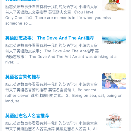
人孰无过？心存宽恕，就是圣洁。-蒲柏
励志英语故事多看看有利于我们的英语学习,小编给大家
带来了英语励志文章推荐 英语励志文章 《You Have
Hope for the best, prepare for the worst.
Only One Life》 There are moments in life when you miss
抱最好的希望，做最坏的打算。
someone so ...
If you would go up high , then use your own legs ! Do
英语励志故事： The Dove And The Ant推荐
not let yourselves carried aloft; do not seat
励志英语故事多看看有利于我们的英语学习,小编给大家
yourselves on other people's backs and heads . (F. W
带来了英语励志故事： The Dove And The Ant推荐 英
. Nietzsche , German Philosopher)
语励志故事： The Dove And The Ant An ant was drinking at a
如果你想走到高处，就要使用自己的两条腿！不要让别人
river. ...
把你抬到高处；不要坐在别人的背上和头上。(德国哲学家
尼采. F. W.)
英语名言警句推荐
励志英语故事多看看有利于我们的英语学习,小编给大家
If you do not learn to think when you are young, you
带来了英语名言警句推荐 英语名言警句 1、Be honest
may never learn. ( Edison )
rather clever. 诚实比聪明更要紧。 2、Being on sea, sail; being on
如果你年轻时不学会思考，那就永远不会。（爱迪生）
land, se...
The greatest of faults is to be conscious of none. --
英语励志名人名言推荐
Thomas Carlyle
励志英语故事多看看有利于我们的英语学习,小编给大家
最严重的错误莫过于不觉得自己有任何错误。 -- 托马斯·卡
带来了英语励志名人名言推荐 英语励志名人名言 1、All