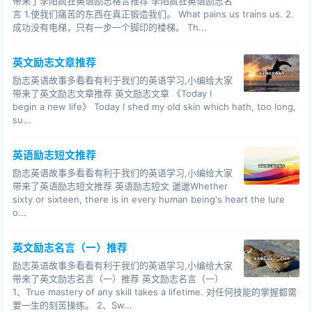
带来了李阳疯狂英语励志格言推荐 李阳疯狂英语励志名
言 1.使我们痛苦的东西在真正锻造我们。 What pains us trains us. 2.
Man struggles upwards; water flows downwards.
成功没有电梯，只有一步一个脚印的楼梯。 Th...
人往高处走，水往低处流。
Nothing seek, nothing find.
英文励志文章推荐
无所求则无所获。（励志名言 youze.cc）
励志英语故事多看看有利于我们的英语学习,小编给大家
带来了英文励志文章推荐 英文励志文章 《Today I
One needs 3 things to be truly happy living in the
begin a new life》 Today I shed my old skin which hath, too long,
su...
world: some thing to do, some one to love, some
thing to hope for.
英语励志短文推荐
在这个世界我们只需拥有三件事便可真正快乐:有自己向往
励志英语故事多看看有利于我们的英语学习,小编给大家
的事业;有自己爱的人;还有希望.
带来了英语励志短文推荐 英语励志短文 邋邋Whether
sixty or sixteen, there is in every human being's heart the lure
I disapprove of what you say, but I will defend to the
o...
death your right to say it. ( Voltaire )
我不同意你说的话，但我愿意誓死捍卫你说话的权利。
英文励志名言（一）推荐
（伏尔泰）
励志英语故事多看看有利于我们的英语学习,小编给大家
带来了英文励志名言（一）推荐 英文励志名言（一）
All things in their being are good for something.
1、True mastery of any skill takes a lifetime. 对任何技能的掌握都需
天生我才必有用。
要一生的刻苦操练。 2、Sw...