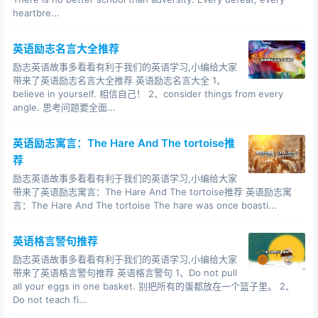
success.(Charles Chaplin , American actor )
heartbre...
人必须相信自己，这是成功的秘诀。 (美国演员 卓别林.
C.)
英语励志名言大全推荐
One's real value first lies in to what degree and what
励志英语故事多看看有利于我们的英语学习,小编给大家
带来了英语励志名言大全推荐 英语励志名言大全 1、
sense he set himself.(Einstein Germany)
believe in yourself. 相信自己！ 2、consider things from every
一个人的真正价值首先决定于他在什么程度上和在什么意
angle. 思考问题要全面...
义上从自我解放出来。（爱因斯坦 德国）
英语励志寓言：The Hare And The tortoise推
One thing I know,that is I know nothing.(Socrates
荐
Greek)
励志英语故事多看看有利于我们的英语学习,小编给大家
我所知道的一件事就是我一无所知。（苏格拉底 古希腊）
带来了英语励志寓言：The Hare And The tortoise推荐 英语励志寓
言：The Hare And The tortoise The hare was once boasti...
Cease to struggle and you cease to live. -- Thomas
Carlyle
英语格言警句推荐
生命不止，奋斗不息。 -- 卡莱尔
励志英语故事多看看有利于我们的英语学习,小编给大家
带来了英语格言警句推荐 英语格言警句 1、Do not pull
Victory won't come to me unless I go to it. --
all your eggs in one basket. 别把所有的蛋都放在一个篮子里。 2、
胜利是不会向我们走来的，我必须自己走向胜利。 -- 穆尔
Do not teach fi...