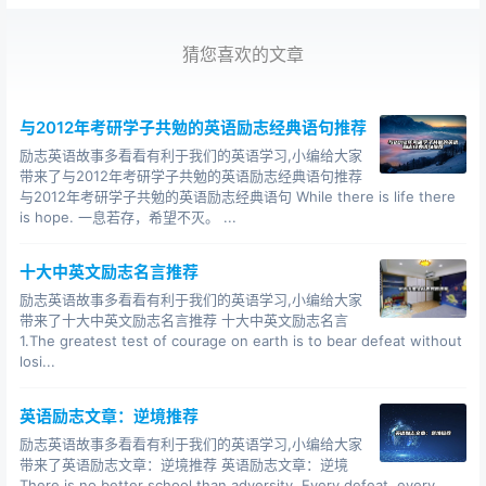
我可以穿越云雨，也可以东山再起(Mariah Carey-
through the rain)
猜您喜欢的文章
All things come to those who wait.
苍天不负有心人
与2012年考研学子共勉的英语励志经典语句推荐
A thousand-li journey is started by taking the first
励志英语故事多看看有利于我们的英语学习,小编给大家
step.
带来了与2012年考研学子共勉的英语励志经典语句推荐
与2012年考研学子共勉的英语励志经典语句 While there is life there
千里之行，始于足下。
is hope. 一息若存，希望不灭。 ...
Never, never, never, never give up (Winston Churchill)
永远不要、不要、不要、不要放弃。（英国首相 丘吉尔）
十大中英文励志名言推荐
励志英语故事多看看有利于我们的英语学习,小编给大家
A man is not old as long as he is seeking something.
带来了十大中英文励志名言推荐 十大中英文励志名言
A man is not old until regrets take the place of
1.The greatest test of courage on earth is to bear defeat without
losi...
dreams. (J. Barrymore)
只要一个人还有追求，他就没有老。直到后悔取代了梦
英语励志文章：逆境推荐
想，一个人才算老。（巴里摩尔）
励志英语故事多看看有利于我们的英语学习,小编给大家
You have to believe in yourself . That's the secret of
带来了英语励志文章：逆境推荐 英语励志文章：逆境
There is no better school than adversity. Every defeat, every