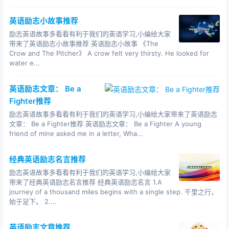
Failure is the mother of success.
英语励志小故事推荐
失败乃成功之母。
励志英语故事多看看有利于我们的英语学习,小编给大家
Twenty years from now you will be more
带来了英语励志小故事推荐 英语励志小故事 《The
Crow and The Pitcher》 A crow felt very thirsty. He looked for
disappointed by the things that you didn't do than by
water e...
the things you did.——Mark Twain
今后二十年你会因为没做某事，而不是做了某事而失望。
英语励志文章： Be a
——马克·吐温
Fighter推荐
Truth needs no colour; beauty , no pencil. —— William
励志英语故事多看看有利于我们的英语学习,小编给大家带来了英语励志
文章： Be a Fighter推荐 英语励志文章： Be a Fighter A young
Shakespeare
friend of mine asked me in a letter, Wha...
真理不需色彩，美丽不需涂饰。——W·莎士比亚
经典英语励志名言推荐
It is not enough to be industrious, so are the ants.
What are you industrious about?( H.D. Thoreau)
励志英语故事多看看有利于我们的英语学习,小编给大家
带来了经典英语励志名言推荐 经典英语励志名言 1.A
光勤劳是不够的，蚂蚁也是勤劳的。要看你为什么而勤
journey of a thousand miles begins with a single step. 千里之行，
劳。（梭罗）
始于足下。 2....
To err is human, to forgive, divine.-- Pope
英语励志文章推荐