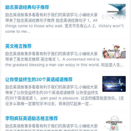
We must accept finite disappointment, but we must
励志英语经典句子推荐
never lose infinite hope. -- Mattin Luther King
励志英语故事多看看有利于我们的英语学习,小编给大家
我们必须接受失望，因为它是有限的，但千万不可失去希
带来了励志英语经典句子推荐 励志英语经典句子 1、All
望，因为它是无穷的。 --
丁 · 路德 · 金
things come to those who wait. 苍天不负有心人 2、Victory won''t
come to me...
It's great to be great , but it's greater to be human. --
-W. Rogers
英文格言推荐
成为伟人固然伟大，但成为真正的人更加伟大．
励志英语故事多看看有利于我们的英语学习,小编给大家
带来了英文格言推荐 英文格言 1、A contented mind is
Never give up, Never lose the opportunity to succeed
the greatest blessing a man can enjoy in this world. 知足是人生...
不放弃就有成功的机会。
Don't try so hard, the best things come when you
让你受益终生的30个英语成语推荐
least expect them to.
励志英语故事多看看有利于我们的英语学习,小编给大家
带来了让你受益终生的30个英语成语推荐 让你受益终生
不要着急，最好的总会在最不经意的时候出现。
的30个英语成语 1、 pain past is pleasure. 过去的痛苦就是快乐。[无
论多么艰难一定要咬牙冲过去，将来回忆起来一定...
Achievement provides the only real pleasure in life .(
Thomas Edison , American inventor)
李阳疯狂英语励志格言推荐
有所成就是人生唯一的真正乐趣。( 美国发明家 爱迪生. T.
励志英语故事多看看有利于我们的英语学习,小编给大家
)