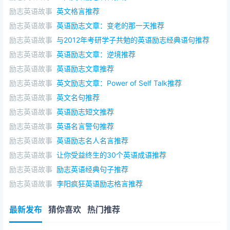
因斯坦）
励志英语故事
英文格言推荐
励志英语故事
英语励志文章：变老的那一天推荐
The reasonable man adapts himself to the world; the
励志英语故事
与2012年考研学子共勉的英语励志经典语句推荐
unreasonable one persists in trying to adapt the world
励志英语故事
英语励志文章：逆境推荐
to himself. ( Bernard Shaw )
明白事理的人使自己适应世界；不明事理的人想使世界适
励志英语故事
英语励志文章推荐
应自己。（萧伯钠）
励志英语故事
英文励志文章：Power of Self Talk推荐
励志英语故事
英文名句推荐
When I was young, I admired clever people. Now that
励志英语故事
英语励志短文推荐
I am old, I admire kind people. ( A. J. Heschel )
励志英语故事
英语名言警句推荐
少时喜欢聪明人，老来喜欢仁厚人。（赫歇尔）
励志英语故事
英语励志名人名言推荐
The failures and reverses which await men - and one
励志英语故事
让你受益终生的30个英语成语推荐
after another sadden the brow of youth - add a
励志英语故事
励志英语经典句子推荐
dignity to the prospect of human life, which no
励志英语故事
李阳疯狂英语励志格言推荐
Arcadian success would do. -- Henry David Thoreau
尽管失败和挫折等待着人们，一次次地夺走青春的容颜，
最新发布
猜你喜欢
热门推荐
但却给人生的前景增添了一份尊严，这是任何顺利的成功
都不能做到的。——梭罗