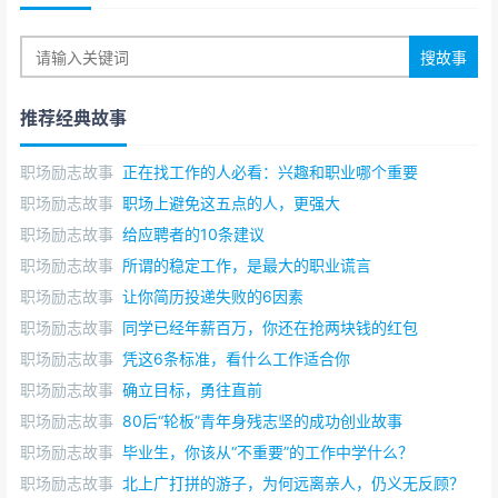
见见世面；多看看书，多思考，让自己变得睿智，博学，
让自己成为一个通透的人。
这是一个需要长期积累、沉淀的过程，但很值得去
做。
推荐经典故事
当你真正意识到自己需要行动了，爆发出来的战斗力
职场励志故事
正在找工作的人必看：兴趣和职业哪个重要
往往是惊人的，这也是为什么优秀的人却很努力的一个原
职场励志故事
职场上避免这五点的人，更强大
因。
职场励志故事
给应聘者的10条建议
想方设法，提高内在驱动力
职场励志故事
所谓的稳定工作，是最大的职业谎言
前面同样分析过，该干的事不干，往往是没兴致干，
职场励志故事
让你简历投递失败的6因素
没有欲望去干，那么如何让自己有欲望，有内在驱动力
职场励志故事
同学已经年薪百万，你还在抢两块钱的红包
呢？
职场励志故事
凭这6条标准，看什么工作适合你
职场励志故事
确立目标，勇往直前
解决这个问题，就基本解决了我们犯懒的毛病。
职场励志故事
80后“轮板”青年身残志坚的成功创业故事
近段时间，我每天早上都是6点多起床，然后和朋友一
职场励志故事
毕业生，你该从“不重要”的工作中学什么？
起去晨跑，变得很勤快。
职场励志故事
北上广打拼的游子，为何远离亲人，仍义无反顾？