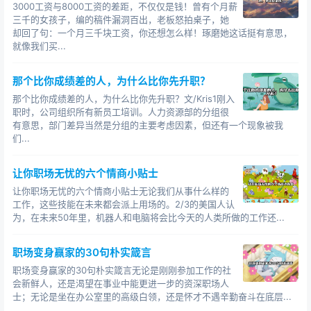
3000工资与8000工资的差距，不仅仅是钱！曾有个月薪
三千的女孩子，编的稿件漏洞百出，老板怒拍桌子，她
我们之所以该做的事不做，之所以内在驱动力不足，
却回了句：一个月三千块工资，你还想怎么样！琢磨她这话挺有意思，
问题通常出在认知水平不高上。
就像我们买...
当你没有认知到成年人的健康是一种责任，你是不会
那个比你成绩差的人，为什么比你先升职？
爱惜身体的；当你没有认知到熬夜真的会死人，你是不会
那个比你成绩差的人，为什么比你先升职？文/Kris1刚入
早睡的。
职时，公司组织所有新员工培训。人力资源部的分组很
有意思，部门差异当然是分组的主要考虑因素，但还有一个现象被我
当你没有认知到阅读是自我成长最有效的途径，你是
们...
不会主动去看书的；当你没有认知到先让自己值钱才能真
正挣到钱，你是不会主动去学习、提升自己的……
让你职场无忧的六个情商小贴士
让你职场无忧的六个情商小贴士无论我们从事什么样的
但是，当你一旦有了这样的认知，执行力就会随之加
工作，这些技能在未来都会派上用场的。2/3的美国人认
强，认识的程度越深，执行力就越强。
为，在未来50年里，机器人和电脑将会比今天的人类所做的工作还...
我们懒于行动，懒于吃苦，急于求成，问题的本质，
职场变身赢家的30句朴实箴言
是因为我们认知水平低，而这也往往是一个人最致命的短
职场变身赢家的30句朴实箴言无论是刚刚参加工作的社
板。
会新鲜人，还是渴望在事业中能更进一步的资深职场人
士；无论是坐在办公室里的高级白领，还是怀才不遇辛勤奋斗在底层...
3