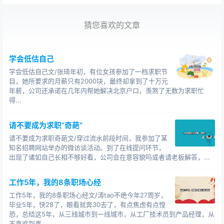
老师让学生下周交一份6000字的报告上来。
猜您喜欢的文章
正常的计划安排是这样的：一天1000字，周末还能再
校对一遍，漂漂亮亮地交上去。
学会低估自己
但实际上的情况是，很多人会拖到最后一天的晚上，
学会低估自己文/张琦年初，有位女孩参加了一档求职节
连夜赶出一篇5000多字的报告出来。
目，她所要求的月薪只有2000块，最终却拿到了十万元
年薪，公司还承诺在几年内帮她解决北京户口，羡煞了无数为求职忙
本该有计划、有质量地完成，但却拖延到了最后一刻
得...
慌忙完成，这就是该做的不做，这就是懒。
请不要成为求职“奇葩”
我曾写过一篇文章《你并不迷茫，而是太懒了》，时
请不要成为求职奇葩文/穿过流水前段时间，我参加了某
至今日，我仍然坚持这样的观点。
知名招聘网站举办的微访谈活动。到了在线提问环节，
出现了诸如自己长相不够好看，公司会在意容貌吗或者请老板解答，...
很多人总是喊迷茫，不知道要做什么，其实并不是这
样的。
工作5年，我的8条职场心经
工作5年，我的8条职场心经文/涛tao不绝今年27周岁，
事实上，我们绝大多数人，绝大多数时候，都是知道
毕业5年，快28了，眼看就奔30去了，有点焦虑有点惶
如何让自己变得更好的，是知道如何走出迷茫的。
恐，总结这5年，从三线城市到一线城市，从工厂技术员到产品经理，从
不喜欢到喜...