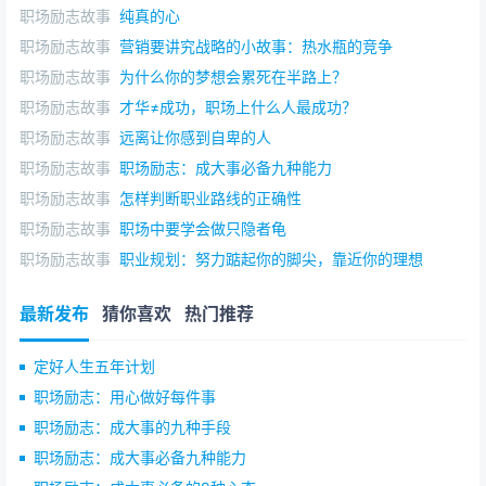
之所以没有犯懒，是因为不敢懒，我们晨跑三人组有
职场励志故事
纯真的心
个约定，没有特殊原因，谁缺席一次，就罚1000。
职场励志故事
营销要讲究战略的小故事：热水瓶的竞争
职场励志故事
为什么你的梦想会累死在半路上？
通过罚款来提高做这件事的内在驱动力，就是我们克
职场励志故事
才华≠成功，职场上什么人最成功？
服懒散的方法之一，这其实是一种思维，可以运用到很多
的环节中。
职场励志故事
远离让你感到自卑的人
职场励志故事
职场励志：成大事必备九种能力
比如你计划看书，但是懒得看，你就可以和朋友约
职场励志故事
怎样判断职业路线的正确性
定，如果这周不看完就罚1000。
职场励志故事
职场中要学会做只隐者龟
说白了，就是通过各种方法来督促自己，鞭笞自己去
职场励志故事
职业规划：努力踮起你的脚尖，靠近你的理想
做一些向上、该做的事。
最新发布
猜你喜欢
热门推荐
路是走出来的，事是干出来的，只要人不懒，你的人
生就肯定不赖，不会差！
定好人生五年计划
来源：哈叔的职场微课堂（ID：haerg7）
职场励志：用心做好每件事
职场励志：成大事的九种手段
“30岁，打拼十年，一事无成”：前半生偷的懒，后半生拼
命还 致穷人：前半生偷的懒，都成了后半生作的难 你偷过
职场励志：成大事必备九种能力
的懒，都成了你的遗憾