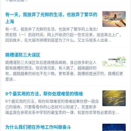
在年初的时候，在被打了鸡血的时候，我们能洋洋洒
洒列出好多条目标，能做出很清晰、精准的规划。
有一天，我放弃了光鲜的生活，也放弃了繁华的
但是，最终往往都无法执行到位，自然也就没办法变
上海
得更好，罪魁祸首就是一个字：懒。
有一天，我放弃了光鲜的生活，也放弃了繁华的上海文/
周宏翔（一）前段时间，网上开始流行起一些言论来，说逃离北上广，
你也许有这样的经历：除了做正事（该干的事）没时
回到故乡，在大城市拼搏到底是为了什么。又立马很多人出来...
间，做其他事（吃喝玩乐）好像都有充足的时间。
跳槽谨防三大误区
这就是懒，也正因为如此，我们才没办法成为更好的
跳槽谨防三大误区年后是跳槽高峰期，身边很多职业人
自己，也就没办法拥有光芒万丈的人生。
都有跳槽的想法。现实情况是，有人跳了，越跳越好的
有，越跳越差的却也不在少数。更有甚者，跳槽前是迷茫的，跳槽后更
月薪过万难不难？
是迷...
对于很多人来讲，是比较难的。
9个最实用的方法，帮你处理难受的情绪
我认识一个27岁的小哥，他月薪2万，值得一提的
9个最实用的方法，帮你处理难受的情绪如果你想一窥自
己的宿命，只要看看你的心态就可以知道了。克里斯多
是，这收入不是在一二线城市，而是三四线城市。
福孟我在亲密关系中学到的最宝贵的一课，就是你非常有必要用全...
他不是学霸，颜值也不高，总之没有我帅，也没有过
硬的家庭背景，就是比较能吃苦，人很勤快。
为什么我们把在外地工作叫做奋斗