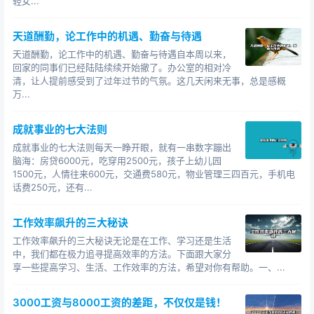
轻女...
十公里以外的地方，你肯定也会屁颠屁颠地去，因为你喜
欢她，你愿意去。
天道酬勤，论工作中的机遇、勤奋与待遇
……
天道酬勤，论工作中的机遇、勤奋与待遇自本周以来，
回家的同事们已经陆陆续续开始撤了。办公室的相对冷
所以说，这世界上没有绝对的懒人，而我们之所以犯
清，让人提前感受到了过年过节的气氛。这几天闲来无事，总是感概
万...
懒，之所以有严重的拖延症，都是有原因的，通常有两种
原因。
成就事业的七大法则
一是，所需要做的事，内在驱动力不足，也就是欲望
成就事业的七大法则每天一睁开眼，就有一串数字蹦出
不大。
脑海：房贷6000元，吃穿用2500元，孩子上幼儿园
1500元，人情往来600元，交通费580元，物业管理三四百元，手机电
刚举例的一周看完10本书，帮喜欢的姑娘去买水，我
话费250元，还有...
们之所以在这些事情上不会犯懒，那是因为有强大的内在
驱动力在驱使着我们去做。
工作效率飙升的三大秘诀
工作效率飙升的三大秘诀无论是在工作、学习还是生活
而在平日里，我们本该看书却不看，本该学习却不
中，我们都在极力追寻提高效率的方法。下面跟大家分
学，本该健身却不动，本该工作却偷懒，往往是因为没有
享一些提高学习、生活、工作效率的方法，希望对你有帮助。一、...
足够的内在驱动力，提不起兴致。
3000工资与8000工资的差距，不仅仅是钱！
二是，认知受限而导致行动不自律、拖延。