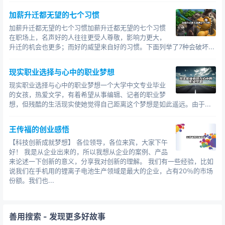
懒癌晚期，如何抢救？
加薪升迁都无望的七个习惯
加薪升迁都无望的七个习惯加薪升迁都无望的七个习惯
懒，阻止了我们成为更好的自己，让我们的人生变得
在职场上，名声好的人往往更受人尊敬，影响力更大，
黯然无光，如何让自己变得勤奋、努力呢？
升迁的机会也更多；而好的威望来自好的习惯。下面列举了7种会破坏...
也就是说，我们如何战胜懒惰呢？
现实职业选择与心中的职业梦想
有三点总结。
现实职业选择与心中的职业梦想一个大学中文专业毕业
的女孩，热爱文学，有着希望从事编辑、记者的职业梦
提高认知水平，多听、多看、多读、多思
想，但残酷的生活现实使她觉得自己距离这个梦想是如此遥远。由于...
刚已经分析过，我们之所以懒，之所以执行力不高，
王传福的创业感悟
不懂得坚持，往往是因为认知水平低。
【科技创新成就梦想】 各位领导，各位来宾，大家下午
好！ 我是从企业出来的，所以我想从企业的案例、产品
所以，提高认知水平是很有必要去做的，只有对该干
来论述一下创新的意义，分享我对创新的理解。 我们有一些经验，比如
的事有了更为深刻的认识，才可能主动去做。
说我们在手机用的锂离子电池生产领域是最大的企业，占有20％的市场
份额。我们也...
想要提高认知水平，需要做到多听、多看、多读、多
思。
善用搜索
- 发现更多好故事
多听取各方的声音，接纳不同的意见；多看看世界，