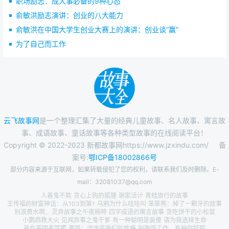
职场励志：成大事必备的9种心态
俞敏洪励志演讲：创业的八大能力
俞敏洪在中国大学生创业大赛上的演讲：创业谈“赢”
为了自己而工作
云飞故事网
是一个整理汇集了大量的经典儿童故事、名人故事、寓言故
事、成语故事、童话故事等各种类型故事的在线阅读平台！
Copyright © 2022-2023 新都故事网https://www.jzxindu.com/
备
案号:
鄂ICP备18002866号
部分内容来源于互联网，如果转载侵犯了您的权利，请联系我们及时删除。E-
mail：32081037@qq.com
人善鬼不欺
贪心上钩的狐狸
谢家活计
青蛙旅行的故事
王传福的财富神话：从103到第1
乌鸦为什么哇哇叫
笨笨熊：掉了一颗牙的故事
别浪费水啊...
灵异故事之午夜婉啼
四字成语的寓言故事
贪吃饼干的小松鼠
小鹦鹉救大火
见闻异事之鬼干爹
有一种聪明是装傻
请为我选择生命
我在英国考驾照
黄鸣：坚守是我们的性格
别抱怨工作，有种你辞职