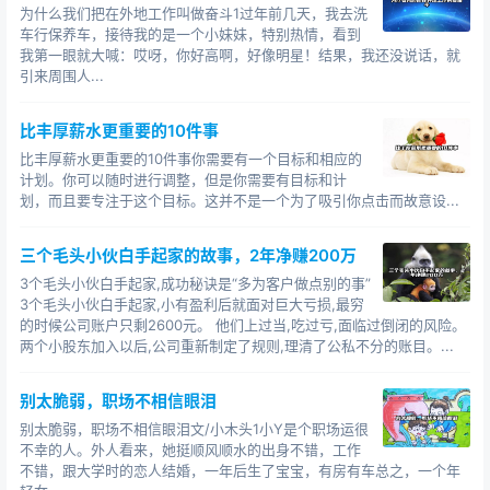
为什么我们把在外地工作叫做奋斗1过年前几天，我去洗
用他的话讲：只要人不懒，就不会差到哪里去。
车行保养车，接待我的是一个小妹妹，特别热情，看到
我第一眼就大喊：哎呀，你好高啊，好像明星！结果，我还没说话，就
如果你现在过得不如意，混得不太好，你扪心自问：
引来周围人...
是不是因为自己比较懒，是不是该干的事没有干，不该干
的事，干了一大堆？
比丰厚薪水更重要的10件事
比丰厚薪水更重要的10件事你需要有一个目标和相应的
请认真思考。
计划。你可以随时进行调整，但是你需要有目标和计
划，而且要专注于这个目标。这并不是一个为了吸引你点击而故意设...
2
我们为什么会懒？
三个毛头小伙白手起家的故事，2年净赚200万
3个毛头小伙白手起家,成功秘诀是“多为客户做点别的事”
这世界上没有绝对的懒人，一个都没有。
3个毛头小伙白手起家,小有盈利后就面对巨大亏损,最穷
的时候公司账户只剩2600元。 他们上过当,吃过亏,面临过倒闭的风险。
当有人拿枪抵着你的头，让你完成一件事时，你肯定
两个小股东加入以后,公司重新制定了规则,理清了公私不分的账目。...
比以往任何时候都麻利、迅速，因为想活命。
别太脆弱，职场不相信眼泪
当有人告诉你，只要一周看完十本书，就能得到一个
别太脆弱，职场不相信眼泪文/小木头1小Y是个职场运很
亿，不用怀疑，你肯定是能看完的，因为想得到这笔钱。
不幸的人。外人看来，她挺顺风顺水的出身不错，工作
不错，跟大学时的恋人结婚，一年后生了宝宝，有房有车总之，一个年
当喜欢的姑娘让你去帮她买瓶水时，哪怕是需要跑到