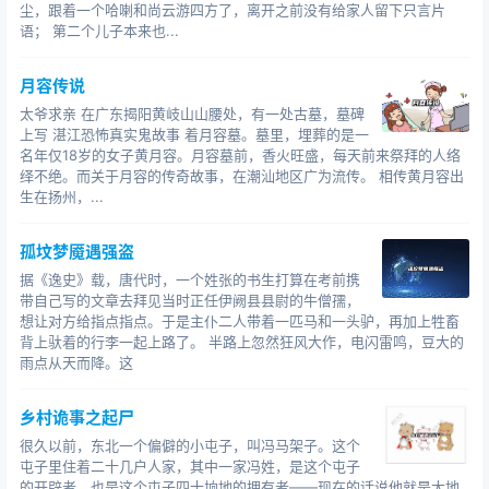
了，又不见有什么怪异。
尘，跟着一个哈喇和尚云游四方了，离开之前没有给家人留下只言片
等许翁到来，张文翰又问他缘故，许
语； 第二个儿子本来也...
十大恐怖鬼故事真事
翁道：“又不成了。我看那少妇腹部膨起，已有身孕，将要
月容传说
临盆了，让他死去，就会是两条人命，我不忍心。还是再
太爷求亲 在广东揭阳黄岐山山腰处，有一处古墓，墓碑
等等吧！”
上写 湛江恐怖真实鬼故事 着月容墓。墓里，埋葬的是一
名年仅18岁的女子黄月容。月容墓前，香火旺盛，每天前来祭拜的人络
张文翰也很赞赏他的德行。
绎不绝。而关于月容的传奇故事，在潮汕地区广为流传。 相传黄月容出
从此，两人时时相聚，一个甘于在那里做教书先生，不想
生在扬州，...
解馆回去，一个乐意做鬼，也不想脱离苦厄。
许翁忽然有好几天都没有到来，张文翰不知道他怎么回事
孤坟梦魇遇强盗
了，对他十分期盼。
据《逸史》载，唐代时，一个姓张的书生打算在考前携
带自己写的文章去拜见当时正任伊阙县县尉的牛僧孺，
一天晚上，许翁披着新制袍子，带着高帽子，后面跟着一
想让对方给指点指点。于是主仆二人带着一匹马和一头驴，再加上牲畜
背上驮着的行李一起上路了。 半路上忽然狂风大作，电闪雷鸣，豆大的
个人，像是他的仆役。
雨点从天而降。这
这让张文翰感到很惊愕。
许翁对他说：“今天真的是要和你长远地分别了。冥司把我
乡村诡事之起尸
前面的两件事报告给上帝，上帝对我的行为大加褒奖，授
很久以前，东北一个偏僻的小屯子，叫冯马架子。这个
予我河南滑县李墥一地的土地神。
上就要去赴任了，今晚
屯子里住着二十几户人家，其中一家冯姓，是这个屯子
就来和你告别。”
的开辟者，也是这个屯子四十垧地的拥有者――现在的话说他就是大地