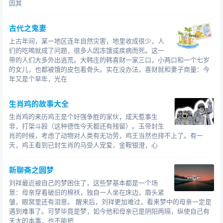
因其
张文翰惊讶地说：“你们怎么知道？”
村人道：“前个月，村里的人家每家都得到了一个梦，梦到
古代之鬼妻
土地神来告诉大家，说今天有人到村里来，是他的
。因
上古年间，某一地区连年自然灾害，地里收成很少，人
此，我村里的人选了个日子，在明天举行祭祀土地神的大
们的吃喝就成了问题，很多人因冻饿或疾病而死。这一
会。今天，先生果然来了，真是一件奇异灵验的事。”
带的人们大多外出逃荒。大韩庄的韩喜财一家三口，小两口和一个七岁
张文翰住在村里，第二天早上，早早起来，梳洗完毕，整
的女儿，也都被饿的皮包着骨头。实在没办法，喜财就和妻子商量：今
年又是个旱年，光在
理好衣服，进入庙里，见庙里的神像是新塑成的，就对着
神像祷祝：“故友张文翰按照约定，如期来拜访，许君有
生肖鸡的故事大全
灵，希望你能知晓。”
说完，张文翰鞠躬下拜，然而神位上的神像也像在鞠躬。
生肖鸡的来历鸡王是个好强争胜的家伙，成天惹事生
非，打架斗殴（这种德性今天都还有残留）。玉帝封生
众人才扶起张文翰，说：“先生不要过于恭谦，神也感到不
肖的时候，考虑了动物对人类有无功劳，鸡王当然也排不上了。有一
安了。”张文翰才停止，不再下拜。
天，鸡王看到已封生肖的马受人宠爱，金鞍银澄，心
于是，张文翰在村里盘桓了一个月，那些村民挨家挨户地
好酒好肉招待他。
新聊斋之圆梦
他离开的那天，村民又在大家共有的村会费中，拿出两百
刘祥最近被自己的梦困住了，这些梦基本都是一个场
两银子送给他。
景：母亲穿着破旧的棉袄，独自一人坐在床边，眉头紧
张文翰回家置买田地，也算得上小康之家了。
皱，眼窝里还有泪意。 醒来后，刘祥更加难过，看来梦中的母亲一定是
遇到难事了。可梦毕竟是梦，如今他和母亲已是阴阳两隔，纵使自己有
滑县的村子中，至今还有折腰土地的说法。
天大的本事，也不能把