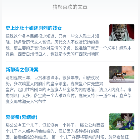
猜您喜欢的文章
张文翰也为他感到高兴，向他道贺，两人又说话说到深夜
才散。
史上比杜十娘还刚烈的妓女
第二天，张文翰在庙里时时注意外面的动静，果然有男子
来打水，绳子果然也断了，桶果然也下沉到水里去了，那
绿珠这个名字民间很少知道，只有一些文人雅士才知
晓，她备受历代文人赏识。历代文人不仅赏识她的美
男子果然也下去找桶，一会儿，他却提张文翰以为许翁弄
貌，更主要的是赏识她对爱情的坚贞，说准确了就是一个义字！绿珠本
错了，等到了晚上，许翁到来，对张文翰说：“我不忍心这
姓梁，西晋白州博白人，也就是今天的广西钦州地区
家里孤男死去，他有八十岁的老母亲，眼睛看不见了，正
靠着他奉养，让他溺死在这里了，就是杀了他的母亲啊！
新聊斋之御珠案
亡羊补牢，还不晚，我再等等吧！”两人都相对叹息。
清朝嘉庆三年，巨贪和被诛杀。很多年来，和依仗权
过了几天，许翁又来对张文翰说：“明天早上，有一个少妇
势，多次暗置大内府库的皇家珍宝。嘉庆皇帝首先整肃
从东南方走来，拿着蒲扇，遮住早上的
光，往远处看，她
皇宫，起用性格刚直的正蓝旗人萨宝箴为内府总管，清点大内府库。考
虑到账目太多，萨宝箴一个人难以应付，嘉庆又特下一道圣旨，宣户部
的扇子会被风吹到水边，少妇过来捡，就会不小心落到水
度支郎林瀚夫入宫帮忙
里去。”
张文翰嘱咐道：“果真找到了替身，还要来和我好好道别。”
鬼娶亲(鬼结婚)
许翁道：“这当然。”
滕公公有五个儿子，但却没有一个孙子。 滕公公前面四
第二天，张文翰又等着观察，果然有一个少妇走过来，果
个儿子本来都有机会结婚的，但却因为各种各样的原
然像许翁说的那样，但是，她捡起扇子就大大方方地走
因，最后都婚没有结成。 第一个儿子在即将娶亲的时候，忽然看破红