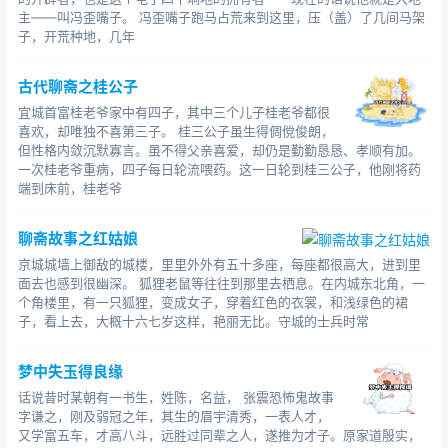
于是，许翁就叫仆役摆上酒菜果品，各自心里都有一种悲
主――叫冯歪嘴子。 冯歪嘴子跑马占荒来到这里，压（盖）了几间马架
伤的滋味。
子，开荒种地，几年
张文翰道：“你现在脱离苦海，算得是腾达了，马上就要去
料理一方土地了。想我还是碌碌无为，也不知道前途荣枯
古代聊斋之桂公子
之事，将来真不知道落得个什么下场。”说完，不觉唏嘘感
宜城首富桂老爷家中有四子，其中三个儿子桂老爷都很
叹。
喜欢，却唯独不喜第三子。 桂三公子虽生得倜傥俊朗，
但性格内敛沉默寡言。虽不得父亲喜爱，却仍是勤勤恳恳、孝顺有加。
许翁也悲伤地感叹道：“我看你没有福相，即使是微小的功
一次桂老爷重病，四子每日轮流喂药。这一日轮到桂三公子，他刚将药
名也难以取得。功名富贵都是不能强求的事。这里离滑县
端到床前，桂老爷
只有三百里路，明年春天，天气转暖，百花开放的时候，
你可以到那里去游玩，我不会让你空手而回。”
聊斋故事之红姑娘
张文翰答应了他。
京城城墙上御敌的城楼，里里外外有五十多座，每座都很高大，进到里
村里的公鸡打鸣了，两人握手洒泪告别。
面去也感到很幽深。 狐狸老鼠等往往到那里去栖息。在内城东北角，一
以后，又是张文翰一个人在庙里，一夜都没有什么声响，
个角楼里，有一只狐狸，变成女子，穿着红色的衣裳，和浅绿色的裙
子，看上去，大概十六七岁这样，艳丽无比。守城的士兵时常
感到百无聊奈，到了期限，也辞去了教书的工作，回家去
了。
第二年，张文翰按照许翁说的，带着一些干粮就前去了，
梦中失玉得良缘
没几天就到了滑县。来到一个村里，在村子前面有一个人
话说昔时某朝有一书生，姓陈，名益， 张震恐怖鬼故事
字谦之，刚及弱冠之年，其生的眉宇清秀，一表人才，
见了他，拦住他问道：“先生是我们土地神的朋友张文翰
又学富五车，才高八斗，远胜过同辈之人，遂推为才子。原家道殷实，
吗？”