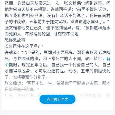
然而，许翁白天从没来过一次，张文翰偶尔问到这事，问
他为何白天从不来相聚，许翁回答说：“前面不敢告诉你，
现今我和你相交已深，没有什么话不能说了，我是前面村
子的许茂修，五年前由于拖欠官粮，跳进这池水里死了。”
张文翰和他交往已久，也不感到怪异，说：“像你这样落水
而死的人，不能得到轮回，才郁郁不快地
恐怖鬼故事
长久居住在这里吗？”
许翁道：“也不是的，冥司对于缢死鬼、溺死鬼以及老虎啃
死，毒蛇咬死的鬼，和正常死亡的人不同，轮回转世，
有
个
期限，规定五年之后，自己找一个代替自己的人，自己
才能得以脱身，才可以投胎转世。现今，五年的期限快到
了，也将要和你分别了。”
张文翰道：“百死不如一生，希望你早早脱离这灾厄，那才
是值得高兴的事。”
后来，许翁到来，脸上带着高兴的神色，对张文翰道：“明
点击展开全文
天中午，有一个男子来这里打水，绳子会断掉，桶会沉到
水里面去，他下去找桶的时候，就会溺水而死，他就是我
的替身。你不要泄露出去。”