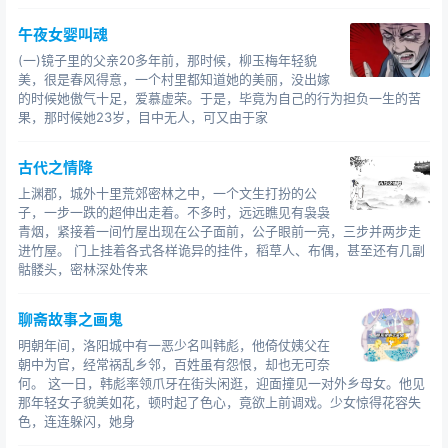
午夜女婴叫魂
(一)镜子里的父亲20多年前，那时候，柳玉梅年轻貌
美，很是春风得意，一个村里都知道她的美丽，没出嫁
的时候她傲气十足，爱慕虚荣。于是，毕竟为自己的行为担负一生的苦
果，那时候她23岁，目中无人，可又由于家
古代之情降
上渊郡，城外十里荒郊密林之中，一个文生打扮的公
子，一步一跌的超伸出走着。不多时，远远瞧见有袅袅
青烟，紧接着一间竹屋出现在公子面前，公子眼前一亮，三步并两步走
进竹屋。 门上挂着各式各样诡异的挂件，稻草人、布偶，甚至还有几副
骷髅头，密林深处传来
聊斋故事之画鬼
明朝年间，洛阳城中有一恶少名叫韩彪，他倚仗姨父在
朝中为官，经常祸乱乡邻，百姓虽有怨恨，却也无可奈
何。 这一日，韩彪率领爪牙在街头闲逛，迎面撞见一对外乡母女。他见
那年轻女子貌美如花，顿时起了色心，竟欲上前调戏。少女惊得花容失
色，连连躲闪，她身