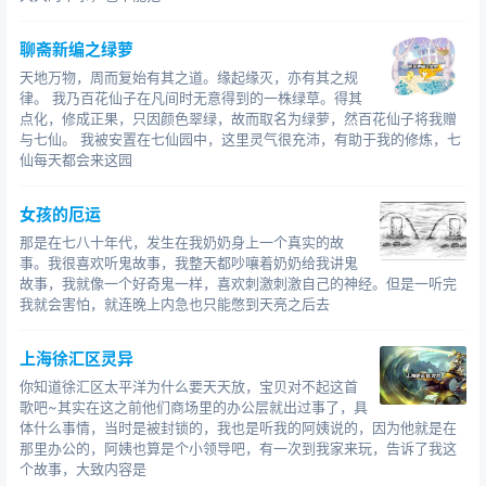
聊斋新编之绿萝
天地万物，周而复始有其之道。缘起缘灭，亦有其之规
律。 我乃百花仙子在凡间时无意得到的一株绿草。得其
点化，修成正果，只因颜色翠绿，故而取名为绿萝，然百花仙子将我赠
与七仙。 我被安置在七仙园中，这里灵气很充沛，有助于我的修炼，七
仙每天都会来这园
女孩的厄运
那是在七八十年代，发生在我奶奶身上一个真实的故
事。我很喜欢听鬼故事，我整天都吵嚷着奶奶给我讲鬼
故事，我就像一个好奇鬼一样，喜欢刺激刺激自己的神经。但是一听完
我就会害怕，就连晚上内急也只能憋到天亮之后去
上海徐汇区灵异
你知道徐汇区太平洋为什么要天天放，宝贝对不起这首
歌吧~其实在这之前他们商场里的办公层就出过事了，具
体什么事情，当时是被封锁的，我也是听我的阿姨说的，因为他就是在
那里办公的，阿姨也算是个小领导吧，有一次到我家来玩，告诉了我这
个故事，大致内容是