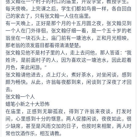
张文翰在一个村子的村口的庙里，开设学堂，教授学生。
每天傍晚，上完课之后，学生们都如鸟兽一样，各自回自
己的家去了，只有张文翰一人住在庙里。
有一天晚上，正好是那个月的十五月圆之夜，张文翰见到
一个人在门外徘徊，张文翰仔细一看，是一个五十岁的老
翁坐在一块石头上，庙门前有一塘池水，正和月光相映，
那老翁的须发眉目都看得清清楚楚。
张文翰见他不是村子里的人，走上去问他，那人答道：“我
姓许，是前面村子的人，因为喜欢这一塘池水，因此趁着
月色，来此闲游。”
张文翰请他进去，点上灯火，煮好茶水，对坐闲谈，感到
颇为畅快。从此，许翁每夜都到来，闲谈到了深夜了才回
去。
张文翰一个人
蜡笔小新之十大恐怖
在庙里，正感到无聊孤寂，得到了许翁来夜谈，打发时
间，心里感到十分的惬意。两人促膝闲谈，夜夜如此，很
少缺席，甚至是风雨交加的日子，也按时来相聚，两人时
常也饮酒作乐，相互请教。