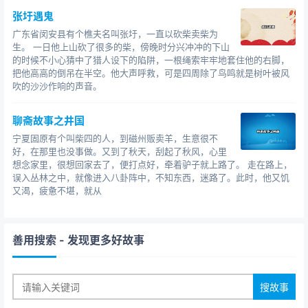
张圩遇鬼
广东省闵安县有个樵夫名叫张圩，一直以砍柴卖柴为
生。 一日他上山砍了很多的柴，傍晚时分兴冲冲的下山
的时候不小心猜中了猎人设下的陷阱，一根绳索牢牢地套住他的右脚，
把他高高的倒吊在半空。他大声呼救，可是四周除了鸟鸣就是树叶被风
吹的沙沙作响的声音。
聊斋故事之井国
宁夏固原有个叫柴四的人，到磁州贩卖羊，生意很不
好，在那里也没事做。又到了秋天，刮起了秋风，心里
想念家里，很想回家去了，便打点好，牵着驴子就上路了。 走在路上，
误入丛林之中，就像进入八卦阵中，不知东西，迷路了。此时，他又饥
又渴，疲惫不堪，就从
善用搜索
- 发现更多好故事