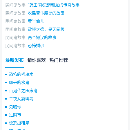
民间鬼故事
“药王”孙思邈和龙的传奇故事
民间鬼故事
农民智斗魔鬼的故事
民间鬼故事
黄半仙儿
民间鬼故事
欲报之德，昊天罔极
民间鬼故事
两个懒汉的故事
民间鬼故事
恐怖婚纱
最新发布
猜你喜欢
热门推荐
恐怖的招魂术
哪来的水鬼
百鬼传之压床鬼
午夜女婴叫魂
鬼喊你
过阴市
惊恐出租屋