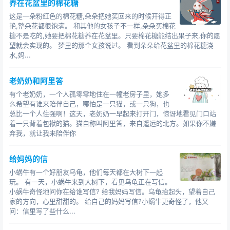
养在花盆里的棉花糖
这是一朵粉红色的棉花糖,朵朵把她买回来的时候开得正
艳,整朵花都很饱满。 和其他的女孩子不一样,朵朵买棉花
糖不是吃的,她要把棉花糖养在花盆里。只要棉花糖能结出果子来,你的愿
望就会实现的。 梦里的那个女孩说过。 看到朵朵给花盆里的棉花糖浇
水,妈...
老奶奶和阿里答
有个老奶奶，一个人孤零零地住在一幢老房子里，她多
么希望有谁来陪伴自己，哪怕是一只猫，或一只狗，也
总比一个人住强啊！这天，老奶奶一早起来打开门，惊讶地看见门口站
着一只背着包袱的猫。猫自称叫阿里答，来自遥远的北方。如果你不嫌
弃我，就让我来陪伴你
给妈妈的信
小蜗牛有一个好朋友乌龟，他们每天都在大树下一起
玩。 有一天，小蜗牛来到大树下，看见乌龟正在写信。
小蜗牛奇怪地问你在给谁写信? 给我妈妈写信。乌龟抬起头，望着自己
家的方向，心里甜甜的。 给自己的妈妈写信?小蜗牛更奇怪了，他又
问：信里写了些什么...