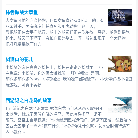
抹香鲸战大章鱼
大章鱼可怕的海底怪物，巨型章鱼直径有3米以上的，有
八条触手，再海底专门捕食鱼和甲壳动物。这一天，一
艘帆船正在太平洋航行，船上的船员们正在吃午餐。突然，船剧烈摇晃
起来，船员们下坏了，急忙向窗外望去。呀，船边出现了一个大怪物，
把好几条柔软而有力
树洞口的花儿
小松鼠的家在高高的松树上，松树在密密的松林里。 小
白兔说：小松鼠，你的家太难找啦。 胖小猪说：是啊，
那么多那么多的树。 小花狗说：我的嗓子都喊破了。 小伙伴们找小松鼠
玩游戏，可真不容易
西游记之白龙马的故事
1 西游记之白龙马的故事 据说白龙马自从从西天取经回
来以后，就成了家喻户晓的名马，因此有许多马非常不
服气，甚至出言嘲讽道：“你也就是因为运气好，遇见了唐僧，然后陪他
去西天去走了一圈吗?这有什么了不起?你凭什么就可以享受封佛待遇?”
因此就召...