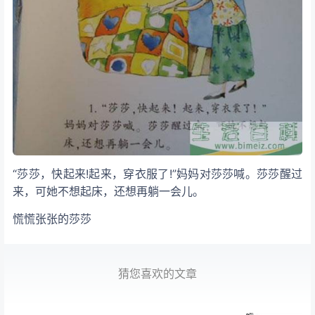
“莎莎，快起来!起来，穿衣服了!”妈妈对莎莎喊。莎莎醒过
来，可她不想起床，还想再躺一会儿。
慌慌张张的莎莎
猜您喜欢的文章