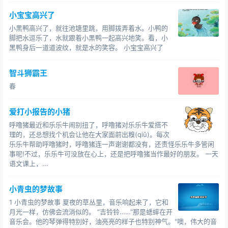
小宝宝高兴了
小黑鸭高兴了，就往池塘里跳，用脚拨弄着水。小鸭的
脚把水逗乐了，水就跟着小黑鸭一起高兴地笑。看，小
黑鸭身后一道道波纹，就是水的笑容。 小宝宝高兴了
智斗狮霸王
春
爱打小报告的小猪
呼噜猪最近和乐乐牛闹别扭了，呼噜猪对乐乐牛爱搭不
理的，还总想找个机会让他在大家面前出糗(qiǔ)。每次
乐乐牛帮助呼噜猪时，呼噜猪连一声谢谢都没有，还责怪乐乐牛多管闲
事呢!不过，乐乐牛可没放在心上，还是把呼噜猪当作最好的朋友。 一天
语文课上，...
小青虫的梦故事
1 小青虫的梦故事 夏夜的草丛里，音乐响起来了，它和
月光一样，仿佛会流淌似的。 “吉铃铃……”那是蟋蟀在开
音乐会。他的琴弹得特别好，油亮亮的样子也特别神气。"噢，伟大的音