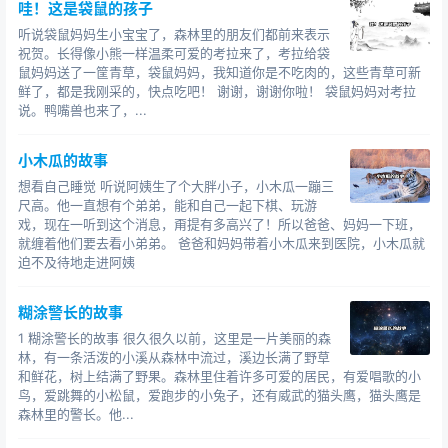
哇！这是袋鼠的孩子
听说袋鼠妈妈生小宝宝了，森林里的朋友们都前来表示
祝贺。长得像小熊一样温柔可爱的考拉来了，考拉给袋
鼠妈妈送了一筐青草，袋鼠妈妈，我知道你是不吃肉的，这些青草可新
鲜了，都是我刚采的，快点吃吧！ 谢谢，谢谢你啦！ 袋鼠妈妈对考拉
说。鸭嘴兽也来了，...
小木瓜的故事
想看自己睡觉 听说阿姨生了个大胖小子，小木瓜一蹦三
尺高。他一直想有个弟弟，能和自己一起下棋、玩游
戏，现在一听到这个消息，甭提有多高兴了！所以爸爸、妈妈一下班，
就缠着他们要去看小弟弟。 爸爸和妈妈带着小木瓜来到医院，小木瓜就
迫不及待地走进阿姨
糊涂警长的故事
1 糊涂警长的故事 很久很久以前，这里是一片美丽的森
林，有一条活泼的小溪从森林中流过，溪边长满了野草
和鲜花，树上结满了野果。森林里住着许多可爱的居民，有爱唱歌的小
鸟，爱跳舞的小松鼠，爱跑步的小兔子，还有威武的猫头鹰，猫头鹰是
森林里的警长。他...