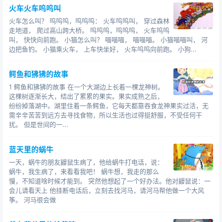
火车火车呜呜叫
火车怎么叫？ 呜呜呜，呜呜呜： 火车呜呜叫， 穿过森林
走地道， 爬过高山跨大桥。 呜呜呜，呜呜呜， 火车呜呜
叫， 快快向前跑。 小猫怎么叫？ 喵喵喵， 喵喵喵。 小猫喵喵叫， 河
边把鱼钓。 小猫乘火车， 上车快坐好， 火车呜呜向前跑。 小狗...
鳄鱼和狒狒的故事
1 鳄鱼和狒狒的故事 在一个大湖边上长着一棵龙神树。
这棵树逐渐长大，结出了累累的果实。果实成熟之后，
纷纷掉落湖中。湖里住着一条鳄鱼，它每天都靠吞食龙神果实过活，无
需辛辛苦苦到远方去寻找食物，所以生活也过得挺舒服，不受任何干
扰。 但是世间的一...
蓝天里的蜗牛
一天，蜗牛的朋友鼹鼠生病了，他给蜗牛打电话，说：
蜗牛，我生病了，来看看我吧！ 蜗牛想，我走的那么
慢，不知道啥时候才能到。 突然他想起了一个好办法。他对鼹鼠说：一
会儿请看天上 他挂断电话后，立刻去找河马，请河马帮他做一个大风
筝。 河马很会做