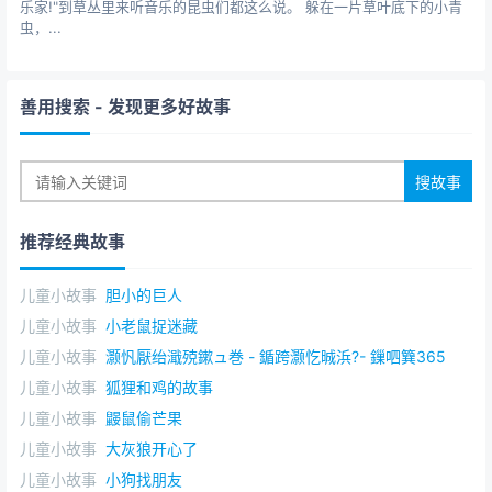
乐家!"到草丛里来听音乐的昆虫们都这么说。 躲在一片草叶底下的小青
虫，...
善用搜索
- 发现更多好故事
推荐经典故事
儿童小故事
胆小的巨人
儿童小故事
小老鼠捉迷藏
儿童小故事
灏忛厭绐濈殑鏉ュ巻 - 鍎跨灏忔晠浜?- 鏁呬簨365
儿童小故事
狐狸和鸡的故事
儿童小故事
鼹鼠偷芒果
儿童小故事
大灰狼开心了
儿童小故事
小狗找朋友