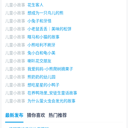
儿童小故事
花生客人
儿童小故事
想成为一只鸟儿的熊
儿童小故事
小兔子和牙怪
儿童小故事
小老鼠丢丢｜美味的松饼
儿童小故事
瞎马和小猫的故事
儿童小故事
小熊哈利不刷牙
儿童小故事
兔小白和龟小美
儿童小故事
喇叭花交朋友
儿童小故事
我爱妈妈-小熊爬树摘果子
儿童小故事
熊奶奶的幼儿园
儿童小故事
想吃星星的小鸭子
儿童小故事
在养鸭场里_安徒生童话故事
儿童小故事
为什么萤火虫会发光的故事
最新发布
猜你喜欢
热门推荐