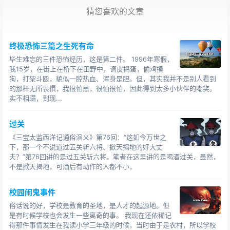
女子缓缓的扭过头来，顿时他们吓傻了，女人苍白的脸上
猜您喜欢的文章
竟然没有五官，只有一滴滴的鲜血从头皮留下来。杨刚吓
得瘫坐在地上，连忙抽出自己的皮带对着女子的方向一顿
乱抽，同行的人也都吓得连滚带爬的跑了，只留下他晕了
终极恐怖三篇之生死有命
过去。第二天有人发现了他，但是神志不清，一直发烧，
毕生难忘的三件恐怖经历，这是第二件。 1996年寒假，
一个星期未见起色。
我15岁，在街上在桥下在田野中，调皮捣蛋，偷鸡摸
狗，打架斗殴，貌似一腔热血、浑身是胆。但，其实我并不是别人看到
后来杨刚的家人找来神婆，神婆鼓捣了好一些时间。
的那样无所畏惧，我很怕黑，很怕很怕，因此得到太多小伙伴的嘲笑。
实不相瞒，到现...
说：“那片坟里有一个坟头是那女
的，那
本无意伤他，可他
偏偏去招惹，女鬼没办法了才显出真面目，他被吓得丢了
过关
魂了。今天晚上先按我说的去把魂召回来吧。你们先去准
《三宝太监西洋记通俗演义》第76回：“这如今万世之
备东西”然后家里人按照神婆说的准备了的旧衣服，纸钱，
下，那一个不说道过五关斩六将、掀天揭地的好大丈
符什么的，晚上去把杨刚的魂找了回来。
夫？”第76回讲的是过五关斩六将，笔者在这里讲的是喝酒过关，虽然，
不是掀天揭地，可酒后有动作的人都不小，
半个月以后，杨刚的身体渐渐的恢复了。神婆说：“你
还有一劫，不能幸免。”杨刚心急如焚，对神婆说：“求求你
校园闹鬼事件
了，救救我，神仙，菩萨，救救我吧，我知道您能救我，
俗话说的好，学校是教育的圣地，是人才的起源地。但
你教我如何化解，我真的知道错了。”神婆无奈的摇摇头
是有时候学校也会发生一些离奇的事。 我现在还依稀记
说：“你开车上路第一天，会遇车祸，会撞到一位穿红衣的
得那件事情发生在我读小学三年级的时候，当时由于是农村，所以学校