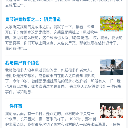
哈!”。然后哼着歌，狠狠的踩了脚油门去送货了。
去咸阳过年，...
送完货天已经黑了，开着车依然跑在这条坟头林立的
鬼节讲鬼故事之二：阴兵借道
道路上，虽然卸下了包袱，但是
还是
不免有些心虚害怕。
于是杨刚不断地吹着口晒唱着歌，给自己壮胆。忽然马路
大家听完我讲的鬼故事之后，沉默了一下，接着，少琪
开口了：你确定这是鬼故事，这简直是瞎扯淡!! 见过吹牛
中间冲出一个女人，一个穿着红衣服的女人，对!还是那个
的，没见过这么吹的，这个故事也太假了!老曾说道。 哎，我说，我说的
女人，就是去送货的时候，路上碰到的那个问她要衣服的
可是真事，你们可以上网查查，人皮女尸案，那老陈现在估计退休了，
女人。杨刚顿时头脑嗡嗡直响，慌乱中，错把油门当刹车
我还有他电...
踩了下去。女人顿时鲜血四溅，脑浆迸裂，一片血肉模
糊。而就在这时，迎面开来的大车也由于来不及闪躲，狠
我与僵尸有个约会
狠的撞上了杨刚的车，车翻了，杨刚当场死亡。
我相信很多人没有见过真实的鬼，包括很多作者大人。
他们都是凭空想象，或者故事自在他人之口得知 我叫刘
而就在不远处，有一个影子穿着红衣，正对着他们诡
丁，今年19岁，曾经是鬼姐姐网站的恐怖小说作者，和所有人一样，我
也没有见过鬼，或者遭遇过灵异事件。 去年冬天老家铁岭传出一件闹鬼
异的微笑。
事件，得知消息...
杨刚家人悲痛欲绝，怎么想也想不明白，于是，怒气
冲冲的找神婆理论，他们问神婆不是化解了么，为什么杨
一件怪事
刚他还是会死?神婆摇了摇头，说：“天意，这一切都是天
我胡家后面，有一个村，是邓姓的。邓村的正中央有一
个水库，长四百米，宽一百米的样子。 1997年，那年暑
意。红衣女人见杨刚买了他的衣服只是压了压，也没有拿
假非常炎热，我有很多次约了同村和邓村的人一起去水库洗澡，可是被
走可，觉得自己遇到傻子，占了便宜了，等杨刚走后她又