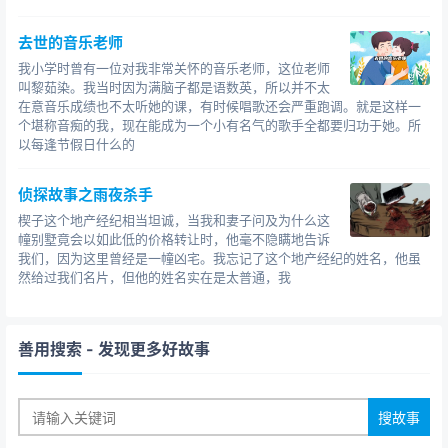
去世的音乐老师
我小学时曾有一位对我非常关怀的音乐老师，这位老师
叫黎茹染。我当时因为满脑子都是语数英，所以并不太
在意音乐成绩也不太听她的课，有时候唱歌还会严重跑调。就是这样一
个堪称音痴的我，现在能成为一个小有名气的歌手全都要归功于她。所
以每逢节假日什么的
侦探故事之雨夜杀手
楔子这个地产经纪相当坦诚，当我和妻子问及为什么这
幢别墅竟会以如此低的价格转让时，他毫不隐瞒地告诉
我们，因为这里曾经是一幢凶宅。我忘记了这个地产经纪的姓名，他虽
然给过我们名片，但他的姓名实在是太普通，我
善用搜索
- 发现更多好故事