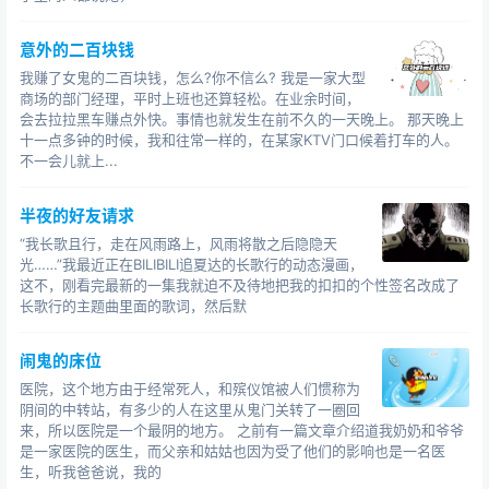
意外的二百块钱
我赚了女鬼的二百块钱，怎么?你不信么? 我是一家大型
商场的部门经理，平时上班也还算轻松。在业余时间，
会去拉拉黑车赚点外快。事情也就发生在前不久的一天晚上。 那天晚上
十一点多钟的时候，我和往常一样的，在某家KTV门口候着打车的人。
不一会儿就上...
半夜的好友请求
“我长歌且行，走在风雨路上，风雨将散之后隐隐天
光……”我最近正在BILIBILI追夏达的长歌行的动态漫画，
这不，刚看完最新的一集我就迫不及待地把我的扣扣的个性签名改成了
长歌行的主题曲里面的歌词，然后默
闹鬼的床位
医院，这个地方由于经常死人，和殡仪馆被人们惯称为
阴间的中转站，有多少的人在这里从鬼门关转了一圈回
来，所以医院是一个最阴的地方。 之前有一篇文章介绍道我奶奶和爷爷
是一家医院的医生，而父亲和姑姑也因为受了他们的影响也是一名医
生，听我爸爸说，我的