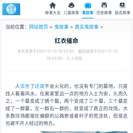
故事大全
儿童故事
鬼故事
历史故事
励志故事
当前位置：
网站首页
>
鬼故事
>
真实鬼故事
>
红衣催命
本文发表于2021-11-13 19:55:00
最后修改于2021-11-13
19:55:00
0
人浏览
人
去世
了
还是
不会火化的，也没有专门的墓地，只是
找人看看风水，在离家里远一点的地方入土为安，久而久
之，一个墓变成了俩个墓，两个变成了三个墓，三个墓变
成了一群墓，左一群右一群的，就变成了真正的坟场。大
多数坟场都是在偏僻的公路旁或者村子的荒凉处，但是总
也避不开人经过的地方。