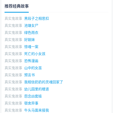
推荐经典故事
真实鬼故事
黑段子之相思扣
真实鬼故事
池塘女尸
真实鬼故事
绿色雨衣
真实鬼故事
好姐妹
真实鬼故事
惊魂一案
真实鬼故事
死亡的小女孩
真实鬼故事
恐怖漫画
真实鬼故事
山中的女巫
真实鬼故事
预言书
真实鬼故事
我相信奶奶的灵魂回家了
真实鬼故事
幼儿园里的楼道
真实鬼故事
怨念凶套娃
真实鬼故事
宿舍异事
真实鬼故事
牛头马面来接我