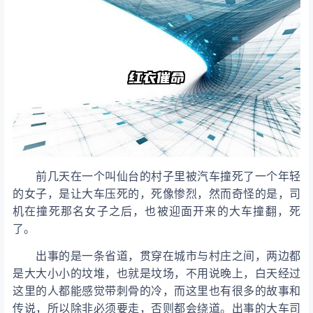
前几天在一个叫仙台的村子里被汽车撞死了一个年轻
的女子，是让大车压死的，死像惨烈，然而奇怪的是，司
机在撞死那名女子之后，也被迎面开来的大车撞翻，死
了。
出事的是一条省道，贯穿在城市与村庄之间，两边都
是大大小小的坟堆，也就是坟场，不用说晚上，白天经过
这里的人都能感觉带刺骨的冷，而这里也有很多
的故事和
传说，所以除非必须要走，否则都会绕道。出事的大车司