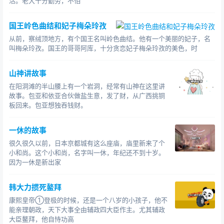
活。老大十分勤劳，不怕
国王岭色曲结和妃子梅朵玲孜
从前，察绒顶地方，有个国王名叫岭色曲结。他有一个美丽的妃子，名
叫梅朵玲孜。国王的哥哥阿库，十分贪恋妃子梅朵玲孜的美色，时
山神讲故事
在阳洞滩的半山腰上有一个岩洞，经常有山神在这里讲
故事。包亚和依亚合伙做盐生意，发了财，从广西挑铜
板回来。包亚想独吞钱财。
一休的故事
很久很久以前，日本京都城有这么座庙，庙里新来了个
小和尚。这个小和尚，名字叫一休，年纪还不到十岁。
因为一休是新出家
韩大力掼死鳌拜
康熙皇帝①登极的时候，还是一个八岁的小孩子，他不
能亲理朝政，天下大事全由辅政四大臣作主。尤其辅政
大臣鳌拜，他自恃功高