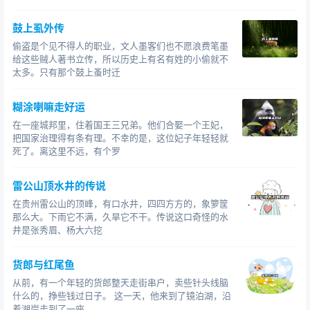
鼓上虱外传
偷盗是个见不得人的职业，文人墨客们也不愿浪费笔墨
给这些贼人著书立传，所以历史上有名有姓的小偷就不
太多。只有那个鼓上蚤时迁
糊涂喇嘛走好运
在一座城邦里，住着国王三兄弟。他们合娶一个王妃，
把国家治理得有条有理。不幸的是，这位妃子年轻轻就
死了。离这里不远，有个罗
雷公山顶水井的传说
在贵州雷公山的顶峰，有口水井，四四方方的，象箩筐
那么大。下雨它不满，久旱它不干。传说这口奇怪的水
井是张秀眉、杨大六挖
货郎与红尾鱼
从前，有一个年轻的货郎整天走街串户，卖些针头线脑
什么的，挣些钱过日子。 这一天，他来到了镜泊湖，沿
着湖岸走到了一座