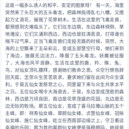
这是一幅多么诱人的和平、安定的图景呀！ 有一天，海里
突然来了头巨大的五头毒龙，把森林捣得乱七八糟，又搅
起万丈浪花，摧毁了花草树木。生活在这里的飞禽走兽，
都预感到灾难临头了。它们往东边跳，东边森林倾倒、草
地淹没；它们又涌到西边，西边也是狂涛恶浪，打得谁也
喘不过气来，正当飞禽走兽们走投无路的时候，突然，大
海的上空飘来了五朵彩云，变成五部慧空行母，她们来到
了海边，施展无边法力，降服了五头毒龙。妖魔被征服
了，大海也风平浪静，生活在这里的鹿、羚、猴、兔、
鸟，对仙女顶礼膜拜，感谢她们救命之恩。众空行想告辞
回天庭，怎奈众生苦苦哀求，要求她们留在此间为众生谋
利。于是五仙女发慈悲之心，同意留下来与众生共享太平
之日。五位仙女喝令大海退去，于是，东边变成茂密的森
林，西边是万顷良田，南边是花草茂盛的花园，北边是无
边无际的牧场。那五位仙女，变成了喜马拉雅山脉的五个
主峰，即：祥寿仙女峰、翠颜仙女峰、贞慧仙女峰、冠咏
仙女峰、施仁仙女峰，屹立在西南部边缘之上，守卫着这
幸福的乐园；那为首的翠颜仙女峰便是珠穆朗玛，她就是