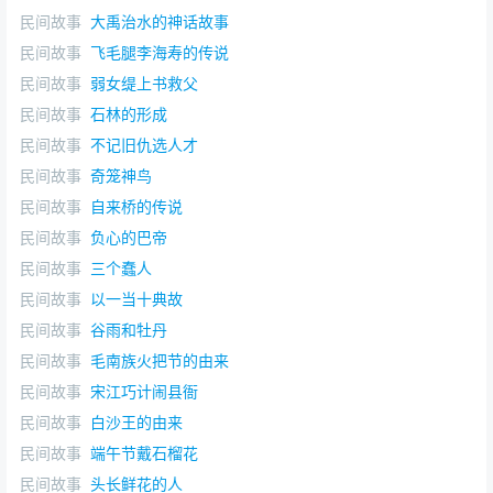
民间故事
大禹治水的神话故事
民间故事
飞毛腿李海寿的传说
民间故事
弱女缇上书救父
民间故事
石林的形成
民间故事
不记旧仇选人才
民间故事
奇笼神鸟
民间故事
自来桥的传说
民间故事
负心的巴帝
民间故事
三个蠢人
民间故事
以一当十典故
民间故事
谷雨和牡丹
民间故事
毛南族火把节的由来
民间故事
宋江巧计闹县衙
民间故事
白沙王的由来
民间故事
端午节戴石榴花
民间故事
头长鲜花的人