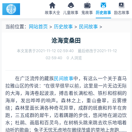
故事大全
儿童故事
鬼故事
历史故事
励志故事
当前位置：
网站首页
>
历史故事
>
民间故事
>
沧海变桑田
本文发表于2021-11-12 02:59:40
最后修改于2021-11-12
02:59:40
0
人浏览
在广泛流传的藏族
民间故事
中，有这么一个关于喜马
拉雅山区的传说：“在很早很早以前，这里是一片无边无际
的大海，海涛卷起波浪，搏击着长满松柏、铁杉和棕榈的
海岸，发出哗哗的响声。森林之上，重山叠翠，云雾缭
绕；森林里面长满各种奇花异草，成群的斑鹿和羚羊在奔
跑，三五成群的犀牛，迈着蹒跚的步伐，悠闲地在湖边饮
水；杜鹃、画眉和百灵鸟，在树梢头跳来跳去欢乐地唱着
动听的歌曲；兔子无忧无虑地在嫩绿茂盛的草地上奔跑……