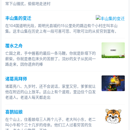
常下山骚扰，偷偷地走进村
丰山集的变迁
在104国道明光段，距明光县城约15公里处的路边有个小村庄叫丰山
集。这丰山集在历史上有一段可喜可悲、可歌可泣的从贫穷到富有，
覆水之舟
亡国之君，手中握着的最后一条马鞭。你就是卧塌下的
薪柴，你就是悬在床头的苦胆了，浣纱的女子从民间一
路走来，因你遗弃的棒
诸葛亮拜师
诸葛亮八、九岁时，还不会说话，家里又穷，爹爹就让
他在附近的山上放羊。这山上有个道观，里边住个白发
老道人。老道人每天都走出
喜鹊姑娘
在个山上，住着娘母三人两个儿子，老大叫小东，老二
叫小牛和个三十几岁的母亲。他们三人过着穷苦的生