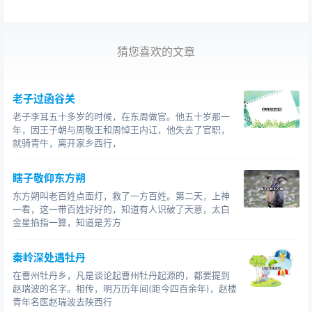
猜您喜欢的文章
老子过函谷关
老子李耳五十多岁的时候，在东周做官。他五十岁那一
年，因王子朝与周敬王和周悼王内讧，他失去了官职，
就骑青牛，离开家乡西行，
瞎子敬仰东方朔
东方朔叫老百姓点面灯，救了一方百姓。第二天，上神
一看，这一带百姓好好的，知道有人识破了天意，太白
金星掐指一算，知道是芳方
秦岭深处遇牡丹
在曹州牡丹乡，凡是谈论起曹州牡丹起源的，都要提到
赵瑞波的名字。相传，明万历年间(距今四百余年)，赵楼
青年名医赵瑞波去陕西行