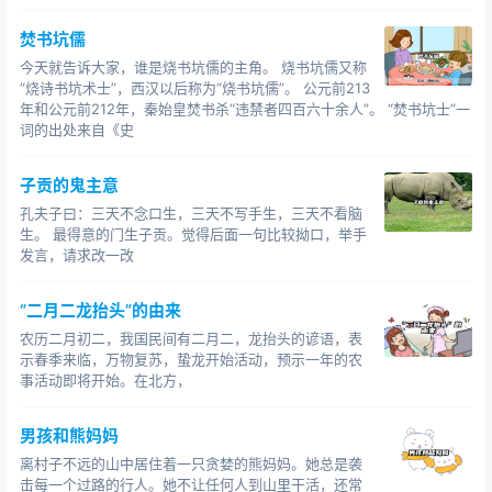
焚书坑儒
今天就告诉大家，谁是烧书坑儒的主角。 烧书坑儒又称
“烧诗书坑术士”，西汉以后称为“烧书坑儒”。 公元前213
年和公元前212年，秦始皇焚书杀“违禁者四百六十余人”。 “焚书坑士”一
词的出处来自《史
子贡的鬼主意
孔夫子曰：三天不念口生，三天不写手生，三天不看脑
生。 最得意的门生子贡。觉得后面一句比较拗口，举手
发言，请求改一改
“二月二龙抬头”的由来
农历二月初二，我国民间有二月二，龙抬头的谚语，表
示春季来临，万物复苏，蛰龙开始活动，预示一年的农
事活动即将开始。在北方，
男孩和熊妈妈
离村子不远的山中居住着一只贪婪的熊妈妈。她总是袭
击每一个过路的行人。她不让任何人到山里干活，还常