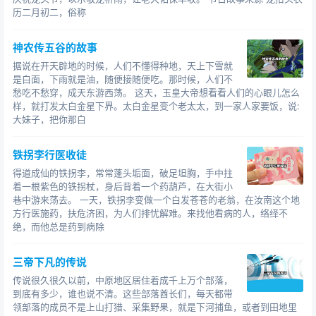
历二月初二，俗称
神农传五谷的故事
据说在开天辟地的时候，人们不懂得种地，天上下雪就
是白面，下雨就是油，随便接随便吃。那时候，人们不
愁吃不愁穿，成天东游西荡。 这天，玉皇大帝想看看人们的心眼儿怎么
样，就打发太白金星下界。太白金星变个老太太，到一家人家要饭，说:
大妹子，把你那白
铁拐李行医收徒
得道成仙的铁拐李，常常蓬头垢面，破足坦胸，手中拄
着一根紫色的铁拐杖，身后背着一个药葫芦，在大街小
巷中游来荡去。 一天，铁拐李变做一个白发苍苍的老翁，在汝南这个地
方行医施药，扶危济困，为人们排忧解难。来找他看病的人，络绎不
绝，而他总是药到病除
三帝下凡的传说
传说很久很久以前，中原地区居住着成千上万个部落，
到底有多少，谁也说不清。这些部落酋长们，每天都带
领部落的成员不是上山打猎、采集野果，就是下河捕鱼，或者到田地里