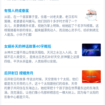
有情人终成眷属
从前，在一个苗家寨子里，住着一对老夫妻，老汉名叫
篙确，老婆婆名叫娓乌。他们到四十多岁时才得了一个
女儿，夫妻俩格外欢喜，视她为掌上明珠，给她起了个名字叫榜篙。这
榜篙随着年龄的增长，越来越漂亮动人，而且她心灵手巧，纺织刺绣无
人能及。小伙子们都
女娲补天的神话故事40字概括
水神共工撞不周山导致天塌陷，天河之水注入人间。女
娲不忍人类受灾,，是炼出五色石补好天空,折神鳖之足撑
四极，平洪水杀猛兽，人类始得以安居。
后羿射日 嫦娥奔月
后羿射日的故事 传说古时候，天空曾有十个太阳，他们
都是东方天帝的儿子。这十个太阳跟他们的母亲、天帝
的妻子共同住在东海边上。她经常把十个孩子放在世界最东边的东海洗
澡。洗完澡后，让他们像小鸟那样栖息在一棵大树上。因为每个太阳的
形象中心都是只鸟，