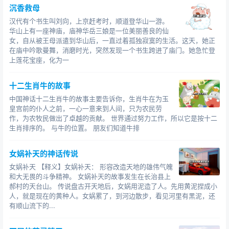
沉香救母
汉代有个书生叫刘向，上京赶考时，顺道登华山一游。
华山上有一座神庙，庙神华岳三娘是一位美丽善良的仙
女，自从被王母派遣到华山后，一直过着孤独寂寞的生活。这天，她正
在庙中吟歌曼舞，消磨时光，突然发现一个书生跨进了庙门。她急忙登
上莲花宝座，化为一
十二生肖牛的故事
中国神话十二生肖牛的故事主要告诉你，生肖牛在为玉
皇宫前的仆人之前，一心一意来到人间，只为农民劳
作，为农牧民做出了卓越的贡献。 世界通过努力工作，所以它是按十二
生肖排序的。 与牛的位置。 朋友们知道牛排
女娲补天的神话传说
女娲补天 【释义】女娲补天： 形容改造天地的雄伟气魄
和大无畏的斗争精神。 女娲补天的故事发生在长治县上
郝村的天台山。 传说盘古开天地后，女娲用泥造了人。先用黄泥捏成小
人，就是现在的黄种人。女娲累了，到河边散步，看见河里有黑泥，还
有顺山流下的...