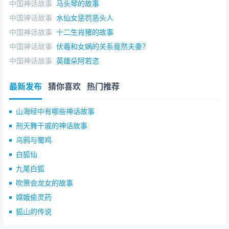
中国神话故事
马头琴的故事
中国神话故事
水仙女惩罚恶头人
中国神话故事
十二生肖猪的故事
中国神话故事
伏羲和女娲的关系竟然夫妻？
中国神话故事
英雄朵阿若恣
最新发布
猜你喜欢
热门推荐
山海经中有哪些神话故事
刑天舞干戚的神话故事
乌鸦与蜀鸡
白狐仙
九尾白狐
吹箫会龙女的故事
嫦娥偷灵药
狐山的传说