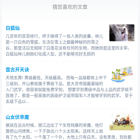
开眼，千里焦土、遍地枯骨又令他怒火中烧。十个太阳却
猜您喜欢的文章
有恃无恐，根本不理会盘马弯弓、作势欲射的羿，依旧在
天上嘻嘻哈哈、打打闹闹。羿心头那把无明业火高三千
丈，冲破青天：“你们既然怙恶不悛，我就替天行道了。”他
白狐仙
使的是平生绝艺连环箭法，左手如托泰山，右手似抱婴
几百年的苦苦修行，终于换得了一张人类的皮囊，林儿
儿，弓开如满月，箭去似流星，飕飕飕一连九箭破空裂风
是一只白色的雪狐，生活在雪上之巅最神秘的的雪之
而去，起初没有动静，仿佛时间凝固了，隔了片刻，只见
谷，那里洁白无瑕除了白莲花没有任何的生物，而她则是这里的主宰。
白狐仙林儿刚刚幻化成人型，还不能够完好无损的
天空中一个个太阳接连爆裂，漫天的流火四散飞溅，恰似
节日夜空的礼花，又过了半响，啪啪啪一阵乱响，整整九
盘古开天诀
只极大的三足金乌鸦坠地，那是太阳精魂的化身，太阳的
天地玄黄! 黄级最低，天级最高。 而每一品级都有上中下
碎壳流浆都落在了东洋大海，凝结成方圆四万里、厚四万
三级别，开山拳就属于黄级下品，是大灵帝国最基础的
里的大炭团沃焦，海水流经沃焦，一下子就被蒸发为云
入门武学，很容易就能免费学到。 想要学到黄级中品与上品的武学就不
气，升腾上天，化作霖雨，复洒入江河，所以，大江小河
容易了，那是一般家族的高级护卫或帝国军人才能够学到的武学。 至于
的水日夜不息汇聚海洋，永远流不尽，大海也永远不会涨
玄级下品以...
溢。
山女伏旱魔
羿九箭连发，九日并落，剩下的那个太阳早吓得脸色昏
据说在远古时候，丽江边出了个生性残暴的旱魔，他打
黄，天气明显转凉了。
绶髅妫驹诩捞成瞎劭吹囊⒍偈鼻逍
算把山河烤焦，一下子放出八个火太阳来。这样天上就
眩嗲崾嬖潮郏蛹抑谐槌鲆恢в鸺泵χ浦梗“万物生长离不开太
有了九个太阳，一个落了一个升，大地上只有白天，没有黑夜，到处都