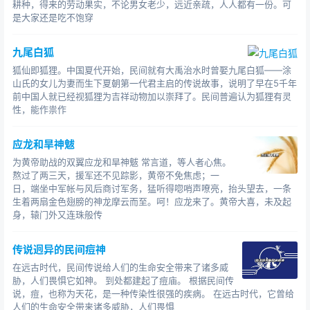
耕种，得来的劳动果实，不论男女老少，远近亲疏，人人都有一份。可
是大家还是吃不饱穿
九尾白狐
狐仙即狐狸。中国夏代开始，民间就有大禹治水时曾娶九尾白狐——涂
山氏的女儿为妻而生下夏朝第一代君主启的传说故事，说明了早在5千年
前中国人就已经视狐狸为吉祥动物加以崇拜了。民间普遍认为狐狸有灵
性，能作祟作
应龙和旱神魃
为黄帝助战的双翼应龙和旱神魃 常言道，等人者心焦。
熬过了两三天，援军还不见踪影，黄帝不免焦虑；一
日，端坐中军帐与风后商讨军务，猛听得唿哨声嘹亮，抬头望去，一条
生着两扇金色翅膀的神龙摩云而至。呵！应龙来了。黄帝大喜，未及起
身，辕门外又连珠般传
传说迥异的民间痘神
在远古时代，民间传说给人们的生命安全带来了诸多威
胁，人们畏惧它如神。 到处都建起了痘庙。 根据民间传
说，痘，也称为天花，是一种传染性很强的疾病。 在远古时代，它曾给
人们的生命安全带来诸多威胁，人们畏惧