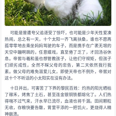
可能是曾遭夸父追逐受了惊吓，也可能是少年天性爱凑
热闹，总之有一天，十个太阳一齐飞离扶桑，谁也不愿再
孤零零地去乘坐妈妈驾驶的车子，而是携手在广袤无垠的
天空中蹦啊跳的，任意嬉戏，直至倦了乏了，才回汤谷休
息。帝喾与羲和虽也想管教孩子，让他们守规矩，但孩子
们顽劣成性，全然不睬父母的忠告，第二天依然我行我
素。做父母的难免溺爱儿女，即使天帝也不例外，帝喾对
这十个不听话的小太阳实在没有办法。
十日并出，可害苦了下界的黎民百姓：灼热的阳光晒枯
了稼禾，烤焦了土石，甚至连金银铜铁都熔化了。人们热
得喘不过气来，汗水早已流尽，血液也将千涸。田间颗粒
无收，存粮快要告罄，胃里平添的一把饥火，更烧得人精
神崩溃。