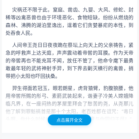
灾祸还不限于此，窒窳、凿齿、九婴、大风、修蛇、封
稀等凶禽恶兽也由于环境恶化、食物短缺，纷纷从燃烧的
森林、沸腾的湖泊里逸出，逞着它们贪婪暴疟的本性，到
处吞食人民。
人间帝王尧日日夜夜跪在祭坛上向天上的父亲祷告，紧
急的呼救声上达天庭，声声震动着帝喾的耳膜。作为天帝
的帝喾再也不能充耳不闻，放任不管了，他命令麾下最勇
敢最年轻的武将神射手羿，到下界去剿灭横行的禽兽，捎
带把小太阳也吓回扶桑。
羿生得面若冠玉，眼若朗星，虎背猿臂，豹腹狼腰，他
用帝喾所赐的彤弓、素箭武装起来，谐妻子冷美人嫦娥降
临凡界，在一座闷热的茅屋里拜会了愁苦的尧，从尧那儿
他了解到罪魁祸首是那十个太阳，老百姓都在诅咒：“毒日
头啊，你什么时候才能毁灭呢？我们愿意与你同归于尽！”
点击展开全文
神射手羿挟弓策
，驰骋原野，明晃晃的日光耀得他睁不