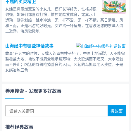
不屈的英灵精卫
女娃是炎帝最宠爱的小女儿，模样长得纤秀，性格却很
倔强。姐妹们都喜欢打扮，惟独她酷爱体育，尤其水上
运动，游泳划船，跳水冲浪，无一样不爱，无一样不精。某日清晨，风
和日而，正是出游的好时光。女娃驾一叶扁舟，在碧波荡漾的东洋大海
上遨游。海风微微地
山海经中有哪些神话故事
故事1在远古的时候，支撑天的四根柱子坏了，中国土地崩裂，天不能完
整覆盖大地，地也不能周全地承载万物；大火延烧而不熄灭，大水泛滥
而不停止；凶猛的野兽吃掉善良的人民，凶猛的鸟抓取老人孩童。于是
女娲冶炼五色
善用搜索
- 发现更多好故事
推荐经典故事