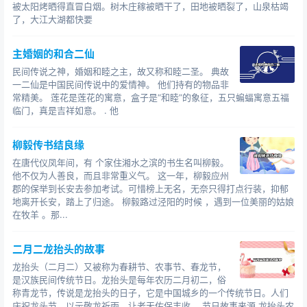
被太阳烤晒得直冒白烟。树木庄稼被晒干了，田地被晒裂了，山泉枯竭
阳；没了太阳，天下的百姓要遭受永夜的痛苦了！”总算将
了，大江大湖都快要
惟一的太阳保留了下来。
主婚姻的和合二仙
民间传说之神，婚姻和睦之主，故又称和睦二圣。 典故
一二仙是中国民间传说中的爱情神。 他们持有的物品非
常精美。 莲花是莲花的寓意，盒子是“和睦”的象征，五只蝙蝠寓意五福
临门，真是吉祥如意。 . 他
柳毅传书结良缘
在唐代仪凤年间，有 个家住湘水之滨的书生名叫柳毅。
他不仅为人善良，而且非常重义气。 这一年，柳毅应州
郡的保举到长安去参加考试。可惜榜上无名，无奈只得打点行装，抑郁
地离开长安，踏上了归途。 柳毅路过泾阳的时候 ，遇到一位美丽的姑娘
在牧羊 。那...
二月二龙抬头的故事
龙抬头（二月二）又被称为春耕节、农事节、春龙节，
是汉族民间传统节日。龙抬头是每年农历二月初二，俗
称青龙节，传说是龙抬头的日子，它是中国城乡的一个传统节日。人们
庆祝龙头节，以示敬龙祈雨，让老天佑保丰收。 节日故事来源 龙抬头农