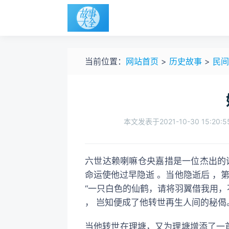
当前位置：
网站首页
>
历史故事
>
民间
本文发表于2021-10-30 15:20:5
六世达赖喇嘛仓央嘉措是一位杰出的诗人 ，是一位在 “正统”人眼中“不正统”的喇嘛，于是，
命运使他过早隐逝 。当他隐逝后 ，
“一只白色的仙鹤，请将羽翼借我用，
， 岂知便成了他转世再生人间的秘偈
当他转世在理塘，又为理塘增添了一