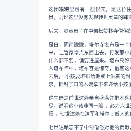
这团糌粑里包有一些银元，是这位
贵，则说这里没有发现转世灵童的踪
后来，灵童母子在中甸松赞林寺僧俗
是日，阴雨朦朦，塔尔寺堪布是一个
来，让管家拿点东西出去，打发那小
什么都不要，偏要进屋来。堪布只好
入堪布怀中，堪布甚是惊奇，抱着这
去后， 小孩要堪布给他桌上供着的封
求，把封了口的木碗拿下来递给小孩
这牛奶是前世达赖亲自盛满并把木碗
尽，说明这小孩非同一般 ，必为六世
程 ，七世达赖在清军和塔尔寺僧人
七世达赖忘不了中甸僧俗对他的贡献