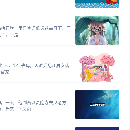
海枯石烂，虽是浅语低诉花前月下，但
道了，于是
北)人，少年丧母，因避兵乱迁居安陆
一富家
物。一天，他到西湖灵隐寺去见老方
的。后来，他又向