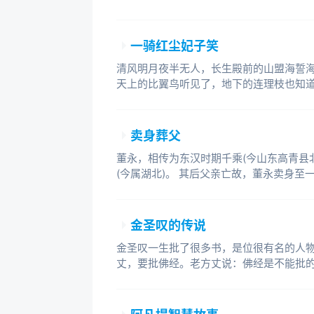
一骑红尘妃子笑
清风明月夜半无人，长生殿前的山盟海誓
天上的比翼鸟听见了，地下的连理枝也知
卖身葬父
董永，相传为东汉时期千乘(今山东高青县
(今属湖北)。 其后父亲亡故，董永卖身至
金圣叹的传说
金圣叹一生批了很多书，是位很有名的人
丈，要批佛经。老方丈说：佛经是不能批