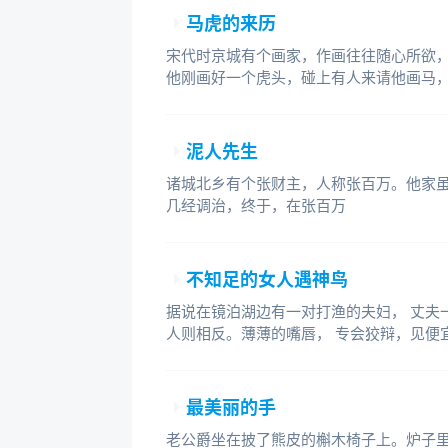
马虎的来历
宋代时京城有个画家，作画往往随心所欲，
他刚画好一个虎头，碰上有人来请他画马
泥人先生
诸城北乡有个张财主，人称张百万。他家
几经调治，终于，在张百万
不知足的女人遇神鸟
据说在镜泊湖边有一对打渔的夫妇， 丈夫
人则相反。薄薄的嘴唇， 专会狡辩，见便
最美丽的手
老公爵坐在披了熊皮的槲木椅子上。炉子