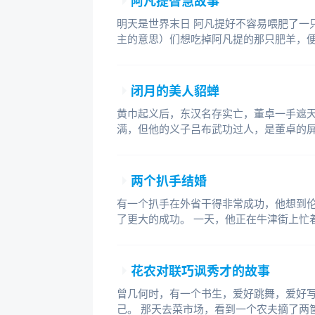
阿凡提智慧故事
明天是世界末日 阿凡提好不容易喂肥了一
主的意思）们想吃掉阿凡提的那只肥羊，
闭月的美人貂蝉
黄巾起义后，东汉名存实亡，董卓一手遮
满，但他的义子吕布武功过人，是董卓的
两个扒手结婚
有一个扒手在外省干得非常成功，他想到
了更大的成功。 一天，他正在牛津街上忙
花农对联巧讽秀才的故事
曾几何时，有一个书生，爱好跳舞，爱好
己。 那天去菜市场，看到一个农夫摘了两