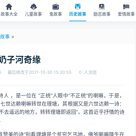
故事大全
儿童故事
鬼故事
历史故事
励志故事
爱情故事
故事
>
奶子河奇缘
5
最后修改于2021-10-30 15:20:55
0
人浏览
第七世达赖喇嘛转世在理塘，其根据又是六世达赖一诗：
不去遥远的地方，转转理塘即返回”。这首近乎抒情的诗
。
首赞美的诗“别看理塘是个贫穷乞丐地，佛爷喇嘛降生在