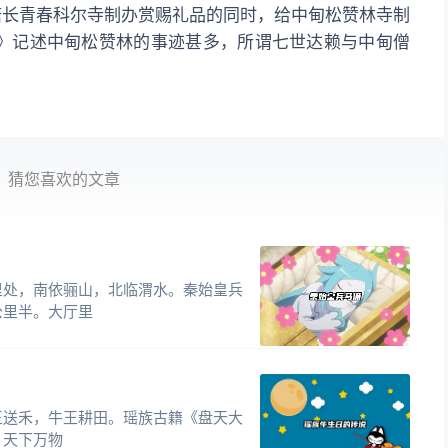
塘长青春科尔寺制办赏赐礼品的同时，给中甸松赞林寺制
》记述中甸松赞林的事迹甚多，所谓七世达赖与中甸僧
！
猜您喜欢的文章
里处，南依骊山，北临渭水。秦始皇兵
公里半。大厅里
王送禾，牛王耕田。瑶族古籍《盘天大
，天下万物