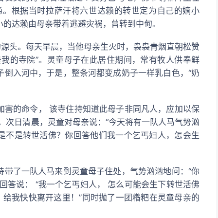
通。根据当时拉萨汗将六世达赖的转世定为自己的嫡小
小的达赖由母亲带着逃避灾祸，曾转到中甸。
的源头。每天早晨，当他母亲生火时，袅袅青烟直朝松赞
是我的寺院”。灵童母子在此居住期间，常有牧人供奉鲜
子倒入河中，于是，整条河都变成奶子一样乳白色，“奶
加害的命令， 该寺住持知道此母子非同凡人，应加以保
。次日清晨，灵童对母亲说：“今天将有一队人马气势汹
是不是转世活佛？你回答他们我一个乞丐妇人，怎会生
持带了一队人马来到灵童母子住处，气势汹汹地问：“你
回答说： “我一个乞丐妇人， 怎么可能会生下转世活佛
，给我快快离开这里！”同时抛了一团糌粑在灵童母亲的