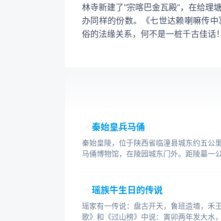
林寺新建了“宗喀巴金瓦殿”，在给理
办同样的份数。《七世达赖喇嘛传中
俗的法缘关系，何不是一桩千古佳话
秦始皇兵马俑
秦始皇陵，位于陕西省临潼县城东约五公
马俑博物馆，在陵园城东门外。距陵墓一
瑶族牛生日的传说
瑶家有一传说：盘古开天，鲁班造墙，禾
歌》和《过山榜》中说：寅卯两年发大水