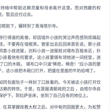
住持暗中帮助达赖灵童和母亲离开这里。而对西藏的权
迹，暂且应付过去。
的帮助下，辗转到了青海塔尔寺。
修行得道的高僧，却因墙外小孩的哭泣声而感到烦躁起
孩，不要再在墙根哭。管家出去后回来禀告说，那小孩
同意小孩进屋，岂料小孩一进屋就对堪布百般亲近，扑
小孩看他有何要求，这小孩要堪布领他进一间经堂，进
了口的木碗。 堪布口中只道“稀奇，稀奇！”应小孩的要
子，这小孩把木碗口打开，把盛在里面的牛奶给喝了。
如同包面包子一样封了口放着的。今天被这小孩打开饮
达赖的转世。于是，在禀报清朝政府之后 ，由塔尔寺启
的保护下，到拉萨坐床，坐到了自己应有的地位上。
，在其掌握政教大权之后，对中甸的回报更大，为松赞