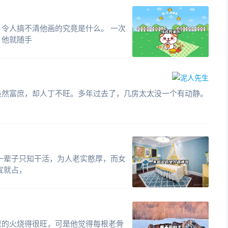
令人搞不清他画的究竟是什么。 一次
，他就随手
虽然富庶，却人丁不旺。多年过去了，几房太太没一个有动静。
一辈子只知干活，为人老实憨厚，而女
宜就占，
里的火烧得很旺，可是他觉得每根老骨