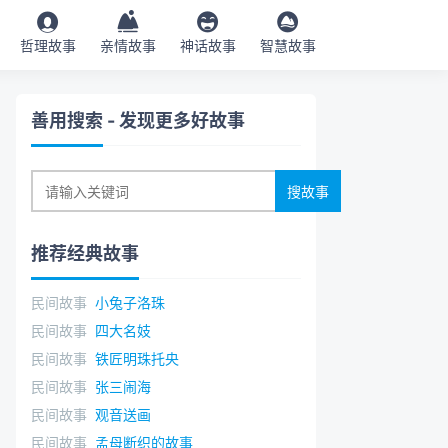
哲理故事
亲情故事
神话故事
智慧故事
善用搜索
- 发现更多好故事
推荐经典故事
民间故事
小兔子洛珠
民间故事
四大名妓
民间故事
铁匠明珠托央
民间故事
张三闹海
民间故事
观音送画
民间故事
孟母断织的故事