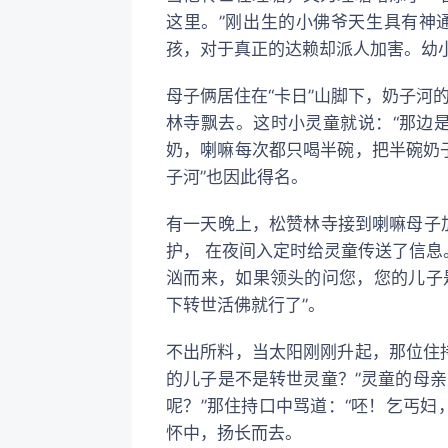
这里。”刚出生的小佛爷天生具有神
孩，对于真正的达赖却派人加害。幼
母子俩居住在“卡日”山脚下，奶子河
林寺飘去。这时小灵童就说：“那边
奶，喇嘛每次都只喝半碗，把半碗奶
子河”也因此得名。
有一天晚上，松赞林寺接到喇嘛母子
护， 在夜间入定时给灵童传送了信息
汹而来，如果领头的问您，您的儿子
下转世活佛就行了”。
不出所料，当太阳刚刚升起，那位住
的儿子是不是转世灵童？”灵童的母亲
呢？”那住持口中骂道：“呸！乞丐妇
怀中，扬长而去。