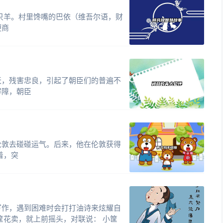
只羊。村里馋嘴的巴依（维吾尔语，财
便商
天，残害忠良，引起了朝臣们的普遍不
屏障，朝臣
伦敦去碰碰运气。后来，他在伦敦获得
着，突
写作，遇到困难时会打打油诗来炫耀自
筐花卖，就上前摇头，对联说： 小筐