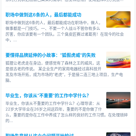
的联系。网上曾经流传着这样一个段子：半个iphone6的
钱，就可以让你去香港玩一圈。一个iphone6的钱，就可
职场中做到这6条的人，最后都能成功
以让你去日本玩一圈。两个iphone6的钱，就可以让你去
职场中做到这6条的人，最后都能成功在职场中，做人，
美国玩一圈。
做事都是一门技巧。一、不要一个人战斗不管你有多么
厉害，你应该要有一个团队。三个臭皮匠赛过诸葛亮！在现今的社会
到底是为了满足虚荣心而把钱花在购买物质层面的东
中，...
西上，还是为了活得更潇洒把钱花在购买某种激动人心的
体验上，完全在于你自己的选择。
要懂得品牌延伸的小故事：“狐假虎威”的失败
狐狸让老虎走在身边，便感觉有了森林之王的威风，这
关于“没时间”。我们每个人每天都有24个小时的时间
是很古老的传说。 某企业生产的家用电器经过高科技开
可以用来支配。我们可以把这24个小时分成3个8小时，其
发及市场开拓，成为市场的“老虎”，于是接二连三地上项目，生产电
中工作占了一个8小时，睡觉占了一个8小时，另外一个8
脑、
小时就应该留给生活。
毕业生，你该从“不重要”的工作中学什么？
如果总是感觉没时间，往往是留给生活的这8个小时被
毕业生，你该从不重要的工作中学什么？心理导读：从
胡乱的浪费掉了。你可以用这8个小时的时间不停的刷微
22岁大学毕业在26岁之间这四年，重要的不是你做了什
博、玩微信，你也可以用这8个小时的时间去培养那么一两
么，重要的是你在工作中养成了怎么样的良好的工作习惯。在处理琐碎
的...
个兴趣爱好，做点有益于身心成长的事情。能否抽出时间
来活得潇洒一些，完全在于你自己的选择。
职场失意就从这六个问题开始检讨