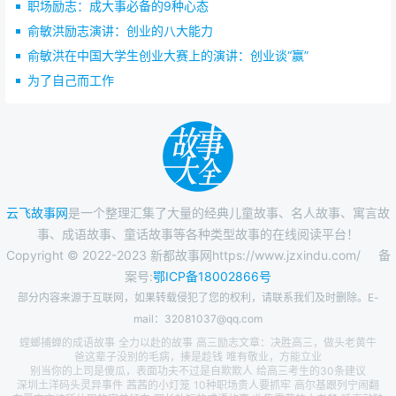
职场励志：成大事必备的9种心态
俞敏洪励志演讲：创业的八大能力
俞敏洪在中国大学生创业大赛上的演讲：创业谈“赢”
为了自己而工作
云飞故事网
是一个整理汇集了大量的经典儿童故事、名人故事、寓言故
事、成语故事、童话故事等各种类型故事的在线阅读平台！
Copyright © 2022-2023 新都故事网https://www.jzxindu.com/
备
案号:
鄂ICP备18002866号
部分内容来源于互联网，如果转载侵犯了您的权利，请联系我们及时删除。E-
mail：32081037@qq.com
螳螂捕蝉的成语故事
全力以赴的故事
高三励志文章：决胜高三，做头老黄牛
爸这辈子没别的毛病，揍是趁钱
唯有敬业，方能立业
别当你的上司是傻瓜，表面功夫不过是自欺欺人
给高三考生的30条建议
深圳土洋码头灵异事件
茜茜的小灯笼
10种职场贵人要抓牢
高尔基跟列宁闹翻