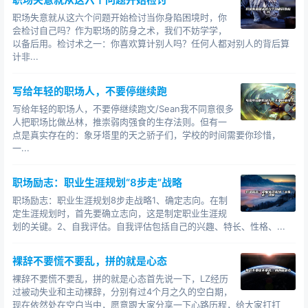
关于“没心情”。工作上碰到一些烦心的事情，在所难
职场失意就从这六个问题开始检讨当你身陷困境时，你
免。但是你不能因为工作上的一些烦心事儿，而妨碍你去
会检讨自己吗？作为职场的防身之术，我们不妨学学，
以备后用。检讨术之一：你喜欢算计别人吗？任何人都对别人的背后算
潇洒的生活。我们应该学会把工作和生活放在两个不同的
计非...
方格里，工作是工作，生活是生活。下班之后，就请将这
些焦虑和压力统统的留在工作的方格里，然后换上好心
写给年轻的职场人，不要停继续跑
情，开启一个全新的方格用来生活。
写给年轻的职场人，不要停继续跑文/Sean我不同意很多
人把职场比做丛林，推崇弱肉强食的生存法则。但有一
你要知道，工作上碰到的很多烦心事，并不会因为一
点是真实存在的：象牙塔里的天之骄子们，学校的时间需要你珍惜，
个人的过度担忧而得到有效解决。但是假如你能够把工作
一...
上的烦心事稍微放一下，尽情的去生活，这样不仅会给人
带来一个美好的心情，而且好心情又会反过来促进工作上
职场励志：职业生涯规划“8步走”战略
问题的解决。
职场励志：职业生涯规划8步走战略1、确定志向。在制
定生涯规划时，首先要确立志向，这是制定职业生涯规
没钱、没时间、没心情，并不会妨碍你潇洒的活着。
划的关键。2、自我评估。自我评估包括自己的兴趣、特长、性格、...
当然，前提是你要把钱和时间用对地方，同时保持着一种
积极豁达的生活态度。
裸辞不要慌不要乱，拼的就是心态
裸辞不要慌不要乱，拼的就是心态首先说一下，LZ经历
简单总结一下吧：只要你有一颗充满生活情趣的心，
过被动失业和主动裸辞，分别有过4个月之久的空白期，
或者是有那么一两项专业级别的兴趣爱好，或者是能把钱
现在依然处在空白当中，愿意跟大家分享一下心路历程，给大家打打