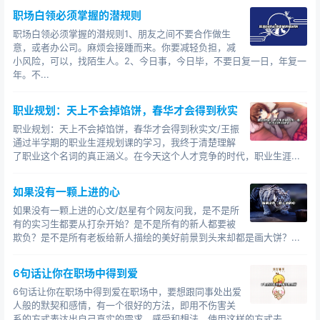
那么多绝美的照片，刚刚从原来那所普通的二流大学跳槽
职场白领必须掌握的潜规则
到了一所一流名校，专职从事摄影和新闻采写工作。
职场白领必须掌握的潜规则1、朋友之间不要合作做生
意，或者办公司。麻烦会接踵而来。你要减轻负担，减
“好好的工作”和“潇洒的活着”，其实并不矛盾。当然，
小风险，可以，找陌生人。2、今日事，今日毕，不要日复一日，年复一
前提是你要有那么一两项专业级别的兴趣爱好。
年。不...
3.
职业规划：天上不会掉馅饼，春华才会得到秋实
看到这里，也许有人会说：“我的工资很低，哪有钱可
职业规划：天上不会掉馅饼，春华才会得到秋实文/王振
通过半学期的职业生涯规划课的学习，我终于清楚理解
以支撑我潇洒的活着？”也有人会说：“我的工作很忙，哪有
了职业这个名词的真正涵义。在今天这个人才竞争的时代，职业生涯...
那么多的时间去潇洒的活着？”还有人会说：“在工作当中，
我有很多的烦心事儿，那有什么心情去潇洒的活着？”
如果没有一颗上进的心
以上三个问题，可以概括大多数人没有办法活得很潇
如果没有一颗上进的心文/赵星有个网友问我，是不是所
有的实习生都要从打杂开始？是不是所有的新人都要被
洒的原因，那就是：没钱、没时间、没心情。下面，我们
欺负？是不是所有老板给新人描绘的美好前景到头来却都是画大饼？...
就对这三个原因进行逐一的解析，看看这三个原因是否真
的能够站住脚：
6句话让你在职场中得到爱
关于“没钱”。对于一个已经衣食无忧的人来说，“钱多
6句话让你在职场中得到爱在职场中，要想跟同事处出爱
人般的默契和感情，有一个很好的方法，即用不伤害关
钱少”和你“是否能够潇洒的活着”之间其实并没有什么必然
系的方式表达出自己真实的需求、感受和想法。使用这样的方式去...