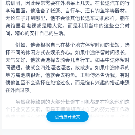
培训团，因此经常需要在外地呆上几天。在长途汽车的行
李箱里面，他准备了帐篷、自行车、还有钓鱼竿等器材。
无论车子开到哪里，他不会像其他长途车司机那样，躺在
宾馆里看电视或是睡大觉。而是利用当中的这些空余时
间，精心的安排自己的生活。
例如，他会根据自己在某个地方停留时间的长短，选
择不同的休闲方式去娱乐身心。如果中途停留时间很长，
天气又好，他就会选择去骑会儿自行车。如果中途停留时
间很短，他就会四处溜达溜达，散散步。如果中途停靠的
地方离池塘很近，他就会去钓鱼。王师傅还告诉我，有时
候他甚至不会选择在旅馆过夜，而是饶有兴趣的搭起帐篷
在外面过夜。
虽然我接触到的大部分长途车司机都是在抱怨他们这
个行业又苦又累，但是王师傅却通过自己的努力把工作改
点击展开全文
造成了他所喜欢的样子。在我眼中，王师傅不仅是一位长
途车司机，还是一名厉害的生活高手。