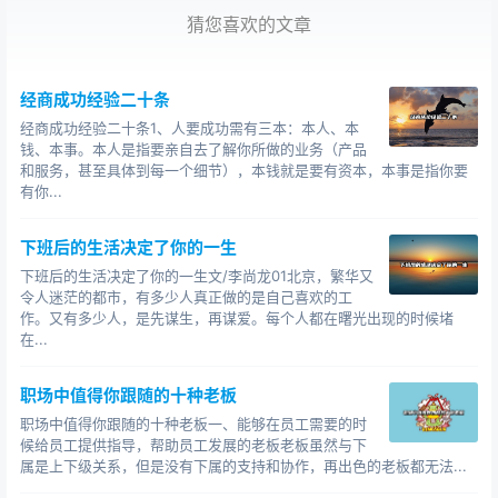
即使是一份枯燥的工作，也不应该影响你去潇洒的活
猜您喜欢的文章
着。当然，前提是你要有一颗充满生活情趣的心。
2.
经商成功经验二十条
我的一位研究生同学名字叫徽徽，和我一样在一所大
经商成功经验二十条1、人要成功需有三本：本人、本
学里面工作。虽然同是在体制内工作，但是这丝毫没有影
钱、本事。本人是指要亲自去了解你所做的业务（产品
和服务，甚至具体到每一个细节），本钱就是要有资本，本事是指你要
响他潇洒的活着。他把自己的空余时间，安排的满满当
有你...
当。一有时间，他就四处玩耍。
他自己有很多的兴趣爱好：旅行、摄影、弹吉他。而
下班后的生活决定了你的一生
且在每一项兴趣爱好方面，他都可以称得上是骨灰级玩
下班后的生活决定了你的一生文/李尚龙01北京，繁华又
令人迷茫的都市，有多少人真正做的是自己喜欢的工
家，玩得有模有样。最近这两年，他利用假期时间，牵着
作。又有多少人，是先谋生，再谋爱。每个人都在曙光出现的时候堵
女朋友的手，去世界各地穷游，拍了很多美美的照片。每
在...
次看他的朋友圈，我都只有流哈喇子的份儿。如果遇到一
个不了解他的人，想必还会认为他的主业是旅游，副业是
职场中值得你跟随的十种老板
在学校工作呢。
职场中值得你跟随的十种老板一、能够在员工需要的时
候给员工提供指导，帮助员工发展的老板老板虽然与下
也许你会问：“如此不务正业，难道不会影响工作吗？”
属是上下级关系，但是没有下属的支持和协作，再出色的老板都无法...
恰恰相反，我的这位同学，正是凭着他环球旅行所拍摄的