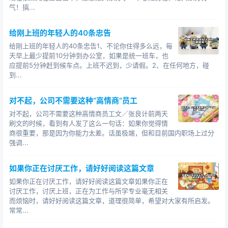
和时间用对地方，或者是能够保持着一种积极豁达的生活
气！搞...
态度，那么，无论是什么样子的工作，都不会妨碍你潇洒
的活着。
给刚上班的年轻人的40条忠告
给刚上班的年轻人的40条忠告1、不论你住得多么远，每
3种职场行为妨碍你成功 积极幻想妨碍你在现实世界取得
天早上最少提前10分钟到办公室，如果是统一班车，也
成功 莫让职场小事妨碍大前途
应提前5分钟赶到候车点。上班不迟到，少请假。2、在任何地方，碰
到...
对不起，公司不需要这种“高情商”员工
对不起，公司不需要这种高情商员工文／张良计前两天
刷文的时候，看到有人发了这么一句话：如果你觉得情
商很重要，那是因为你能力太差。话虽极端，但和目前国内职场上过分
强调...
如果你正在讨厌工作，请好好阅读这篇文章
如果你正在讨厌工作，请好好阅读这篇文章如果你正在
讨厌工作，讨厌上班，正在为工作与所学专业毫无相关
而烦恼时，请好好阅读这篇文章，道理很简单，希望对大家有所启发。
常常...