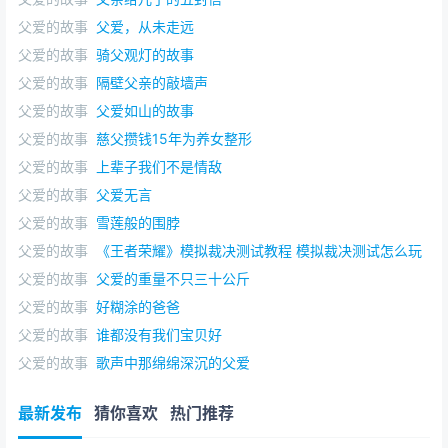
父爱的故事
父爱，从未走远
父爱的故事
骑父观灯的故事
父爱的故事
隔壁父亲的敲墙声
父爱的故事
父爱如山的故事
父爱的故事
慈父攒钱15年为养女整形
父爱的故事
上辈子我们不是情敌
父爱的故事
父爱无言
父爱的故事
雪莲般的围脖
父爱的故事
《王者荣耀》模拟裁决测试教程 模拟裁决测试怎么玩
父爱的故事
父爱的重量不只三十公斤
父爱的故事
好糊涂的爸爸
父爱的故事
谁都没有我们宝贝好
父爱的故事
歌声中那绵绵深沉的父爱
最新发布
猜你喜欢
热门推荐