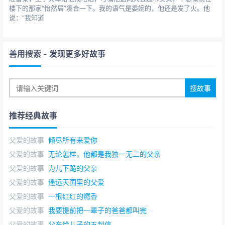
他时常悔恨自己在年少时，总是欺负那个最爱他的
楼下的那家“怡然居”凑合一下。我的语气是委婉的，他还是发了火。他
人，那个人疼他爱他，无论他怎样伤害，总也割舍不下对
说：“我知道
他浓浓的爱和牵挂!
他们曾有过8年的战役，最终父亲用不离不弃的爱挽救
善用搜索
- 发现更多好故事
了他。
他深深地知道，在未来的岁月里，他要做的就是成为
最疼父亲的那个人，就像父亲当年爱他一样。
推荐经典故事
父爱的故事
倾尽所有来爱你
父爱的故事
无论怎样，他都是我独一无二的父亲
父爱的故事
为儿下跪的父亲
父爱的故事
遥远天国里的父爱
父爱的故事
一根红红的燃香
父爱的故事
我要提前把一辈子的爸爸都叫完
父爱的故事
父亲给儿子的五封信