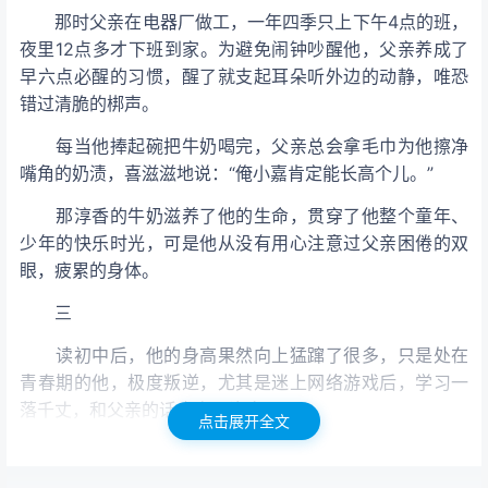
那时父亲在电器厂做工，一年四季只上下午4点的班，
夜里12点多才下班到家。为避免闹钟吵醒他，父亲养成了
早六点必醒的习惯，醒了就支起耳朵听外边的动静，唯恐
错过清脆的梆声。
每当他捧起碗把牛奶喝完，父亲总会拿毛巾为他擦净
嘴角的奶渍，喜滋滋地说：“俺小嘉肯定能长高个儿。”
那淳香的牛奶滋养了他的生命，贯穿了他整个童年、
少年的快乐时光，可是他从没有用心注意过父亲困倦的双
眼，疲累的身体。
三
读初中后，他的身高果然向上猛蹿了很多，只是处在
青春期的他，极度叛逆，尤其是迷上网络游戏后，学习一
落千丈，和父亲的话也少了许多。
点击展开全文
看他荒废学业痴迷游戏，父亲打过骂过也求过他，但
他不为所动。许多次父亲下班后，拖着劳累一天的身体，