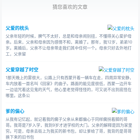
一家一家网吧寻找他。可每当他被父亲从激战正酣的游戏
猜您喜欢的文章
里揪出来时，他对父亲的恨意就增添了一层，觉着父亲简
直就是他不共戴天的敌人。
父爱的枕头
高考前，他还是一如既往地上网。父亲找到他，拉着
父亲年轻的时候，脾气不太好，总是和母亲闹别扭，不懂得关心爱护母
他回家。他愤怒地冲父亲喊：“回家我也不学!”父亲的脚步
亲。后来，父亲和母亲因为感情不和，离婚了。那年，我12岁，弟弟10
岁。离婚后，父亲不让母亲带走我们其中任何一个。母亲只好去外地打
趔趄了两下，站在昏黄的路灯下回头看他，嘴唇气得发
工，父亲留
抖，眼中满是无助和绝望。他撇下父亲快步向前走去，到
家后，他故意“报复”父亲，一页书也不看，倒头就睡。
父爱穿越了时空
1那天晚上的雾很大，公路上只有西蒙开着一辆车在走，四周异常安静，
车内放着一首名叫《回家》的曲子。路面的能见度很低，西蒙一边开车
一边诅咒着这见鬼的天气，他心里老觉得怪怪的，可又说不出到底怪在
哪里。这条公
爹的偏心
从我有记忆起，就记着我的瘸子父亲从来都偏心于同样瘸拐着脚的哥
哥。我哥是7岁入学，我到9岁才进学校的大门。父亲的解释是因为家里
穷。可是，母亲去街上为我买的新书包，却让爹给了哥，我背的是哥哥
换下来的旧书包