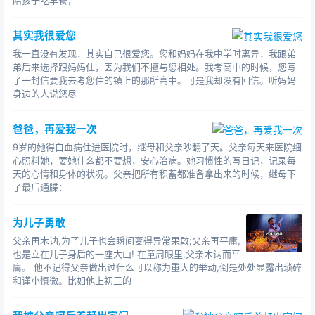
陪孩子吃早餐，
父亲卖了还没有住进的新房，才凑够他去韩国读书的
其实我很爱您
费用。
我一直没有发现，其实自己很爱您。您和妈妈在我中学时离异，我跟弟
有一天晚上，姑姑陪父亲一起回家。他在卧室睡觉没
弟后来选择跟妈妈住，因为我们不擅与您相处。我考高中的时候，您写
了一封信要我去考您住的镇上的那所高中。可是我却没有回信。听妈妈
有开灯，他们以为他没有在家。
身边的人说您尽
“天这么晚了，你坐在楼下干啥?”姑姑问。
爸爸，再爱我一次
“没啥，就是想静一静。”
9岁的她得白血病住进医院时，继母和父亲吵翻了天。父亲每天来医院细
心照料她，要她什么都不要想，安心治病。她习惯性的写日记，记录每
“是不是后悔送小嘉上学了?现在后悔还来得及，别让
天的心情和身体的状况。父亲把所有积蓄都准备拿出来的时候，继母下
这钱打了水漂。”
了最后通牒：
“没后悔，起码他去了，跟亲戚们再也要不了钱了，兴
为儿子勇敢
许……出去锻炼锻炼，他能学好。只要他有学好的可能，我
父亲再木讷,为了儿子也会瞬间变得异常果敢;父亲再平庸,
就不怕这钱打水漂。”父亲说。
也是立在儿子身后的一座大山! 在童周眼里,父亲木讷而平
庸。 他不记得父亲做出过什么可以称为重大的举动,倒是处处显露出琐碎
那晚，他很久没有睡着，第一次认真思考父亲的话。
和谨小慎微。比如他上初三的
六