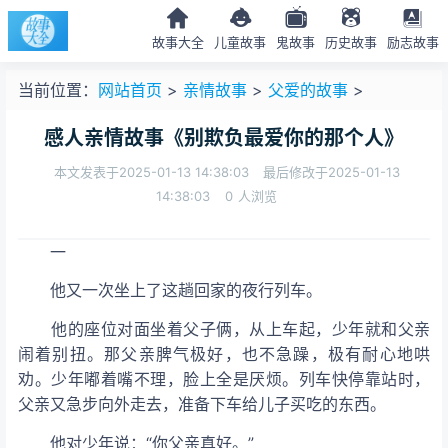
故事大全
儿童故事
鬼故事
历史故事
励志故事
当前位置：
网站首页
>
亲情故事
>
父爱的故事
>
感人亲情故事《别欺负最爱你的那个人》
本文发表于2025-01-13 14:38:03
最后修改于2025-01-13
14:38:03
0
人浏览
一
他又一次坐上了这趟回家的夜行列车。
他的座位对面坐着父子俩，从上车起，少年就和父亲
闹着别扭。那父亲脾气极好，也不急躁，极有耐心地哄
劝。少年嘟着嘴不理，脸上全是厌烦。列车快停靠站时，
父亲又急步向外走去，准备下车给儿子买吃的东西。
他对少年说：“你父亲真好。”