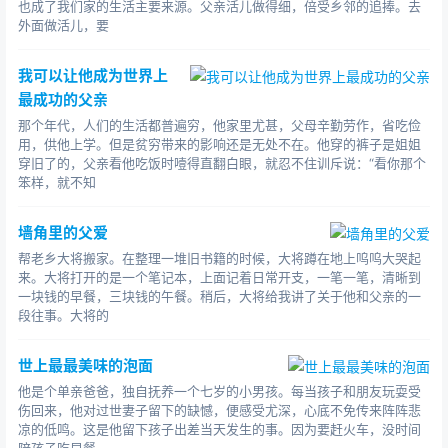
毫不在乎，父亲气得颤声问：“小嘉，如果将来你的孩子这
也成了我们家的生活主要来源。父亲活儿做得细，倍受乡邻的追捧。去
外面做活儿，要
样气你，你会怎样?会不会像我一样难受?!”
他像个胜利者，头发一甩，没心没肺地说：“我不结
我可以让他成为世界上
婚，不要孩子，他气不着我!”
最成功的父亲
那个年代，人们的生活都普遍穷，他家里尤甚，父母辛勤劳作，省吃俭
父亲怒不可遏地拿起身边的扫帚要打他，他脖子一
用，供他上学。但是贫穷带来的影响还是无处不在。他穿的裤子是姐姐
伸：“给，你打!”父亲举起的手在空中晃了晃，最终又无奈
穿旧了的，父亲看他吃饭时噎得直翻白眼，就忍不住训斥说：“看你那个
地放下。
笨样，就不知
他哪里知道，父亲的心在滴血。他把父亲的心伤成一
墙角里的父爱
片片的。
帮老乡大将搬家。在整理一堆旧书籍的时候，大将蹲在地上呜呜大哭起
来。大将打开的是一个笔记本，上面记着日常开支，一笔一笔，清晰到
五
一块钱的早餐，三块钱的午餐。稍后，大将给我讲了关于他和父亲的一
段往事。大将的
他复读了两年，也让父亲失望了两年。看他不思进
取，老也改不了向各路亲戚伸手要钱的毛病，父亲做出了
世上最最美味的泡面
一个重大决定，与其在家门口混日子，不如断了他要钱的
他是个单亲爸爸，独自抚养一个七岁的小男孩。每当孩子和朋友玩耍受
门路，送他到国外读大学。
伤回来，他对过世妻子留下的缺憾，便感受尤深，心底不免传来阵阵悲
凉的低鸣。这是他留下孩子出差当天发生的事。因为要赶火车，没时间
他也乐意离开父亲。