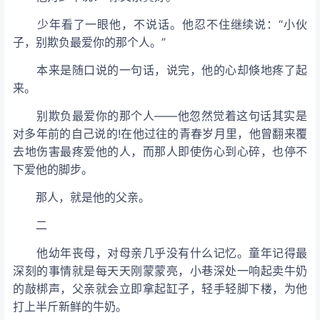
少年看了一眼他，不说话。他忍不住继续说：“小伙
子，别欺负最爱你的那个人。”
本来是随口说的一句话，说完，他的心却倏地疼了起
来。
别欺负最爱你的那个人——他忽然觉着这句话其实是
对多年前的自己说的!在他过往的青春岁月里，他曾翻来覆
去地伤害最疼爱他的人，而那人即使伤心到心碎，也停不
下爱他的脚步。
那人，就是他的父亲。
二
他幼年丧母，对母亲几乎没有什么记忆。童年记得最
深刻的事情就是每天天刚蒙蒙亮，小巷深处一响起卖牛奶
的敲梆声，父亲就会立即拿起缸子，轻手轻脚下楼，为他
打上半斤新鲜的牛奶。