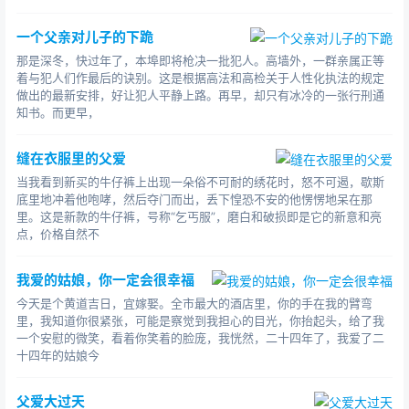
一个父亲对儿子的下跪
那是深冬，快过年了，本埠即将枪决一批犯人。高墙外，一群亲属正等
着与犯人们作最后的诀别。这是根据高法和高检关于人性化执法的规定
做出的最新安排，好让犯人平静上路。再早，却只有冰冷的一张行刑通
知书。而更早，
缝在衣服里的父爱
当我看到新买的牛仔裤上出现一朵俗不可耐的绣花时，怒不可遏，歇斯
夜里，他醒来，看见卧室的灯依然亮着，父亲枯坐在
底里地冲着他咆哮，然后夺门而出，丢下惶恐不安的他愣愣地呆在那
他的书桌旁发呆。他腰背弯曲，花白的头发低垂，那桌上
里。这是新款的牛仔裤，号称“乞丐服”，磨白和破损即是它的新意和亮
堆得高高的崭新的学习资料，几乎要将父亲瘦弱的身躯淹
点，价格自然不
没。
我爱的姑娘，你一定会很幸福
那时父亲是多么盼望他能在灯下苦读，走好青春的
今天是个黄道吉日，宜嫁娶。 全市最大的酒店里，你的手在我的臂弯
路。可是那些年，他轻狂又自以为是，大把大把地挥霍时
里，我知道你很紧张，可能是察觉到我担心的目光，你抬起头，给了我
光，从来没有静下心来苦读过一次!他难以想象，当年父亲
一个安慰的微笑，看着你笑着的脸庞，我恍然，二十四年了，我爱了二
到底经历过怎样痛楚绝望的心路历程?!
十四年的姑娘今
但无论怎样，父亲从来没有放弃过爱他。
父爱大过天