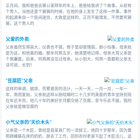
正月间，我和爸爸去舅公家拜年的车上，爸爸给我讲了个故事。从前有
四
个男人，当他还是个舅舅的时候，在他的身上发生了这样一件事。事件
的起源来自一个民间迷信，大致是这样的，正月不能理发，不然要死舅
高考后，他毫无悬念地落榜了。为了让他避开那群损
舅。这个男人的
友，父亲送他到省城高中复读。但他的心思仍不在学习
上，常找借口向亲戚要钱上网。在穿着打扮上，他留最酷
父爱的外卖
的发型，非名牌不穿;省城到家只三个小时的车程，每次也
父亲虽然生得高大，仪表也不错，骨子里却很懦弱，胆小怕事。母亲就
是必坐动车。
是为这，和他离的婚。那年何燕五岁，她清楚地记得，母亲大骂父亲是
个窝囊废。后来，何燕再没见过母亲。从小到大，何燕一直都和父亲无
他甚至不止一次嘲笑父亲的衣着。父亲几乎没有买过
话可说，长到1
新衣服，回到家也是一身工装。那工装灰扑扑的，背后印
着厂名的字母缩写，很像监狱里的囚服。他笑父亲不修边
“豆腐匠”父亲
幅，哪里想过父亲全是为了他。
这样的单调、腻烦、劳累艰苦的活计，一天一天，一月一月，一年一
年，周而复始，父亲就这样从刚结婚时二十几岁的英俊的青年坚持到现
有一次他在学校，和同学因为一点小事动起手来，老
在年近半百，他几十年的美好岁月都交给了豆腐，至今乐此不疲。我的
师斥责他，他和老师吵。那天下午，父亲被通知来到学校
父亲就是做豆腐的
时，一脸的惶恐不安，额头上沾满细密的汗珠，不停地跟
在老师身后赔笑脸，说好话。
小气父亲的“天价木头”
父亲是一个木匠，曾经是县家具厂的一流技工，他四十岁那年，因为要
后来，同学都去上课了，父亲在宿舍里教训他。看他
照顾瘫痪在床的奶奶，辞去了工作，回到农村老家干起了木匠活儿，这