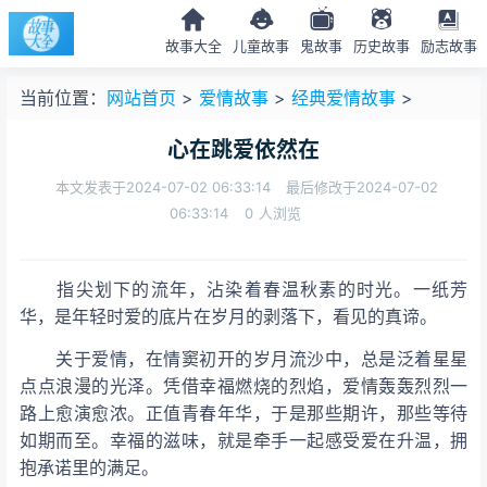
故事大全
儿童故事
鬼故事
历史故事
励志故事
当前位置：
网站首页
>
爱情故事
>
经典爱情故事
>
心在跳爱依然在
本文发表于2024-07-02 06:33:14
最后修改于2024-07-02
06:33:14
0
人浏览
指尖划下的流年，沾染着春温秋素的时光。一纸芳
华，是年轻时爱的底片在岁月的剥落下，看见的真谛。
关于爱情，在情窦初开的岁月流沙中，总是泛着星星
点点浪漫的光泽。凭借幸福燃烧的烈焰，爱情轰轰烈烈一
路上愈演愈浓。正值青春年华，于是那些期许，那些等待
如期而至。幸福的滋味，就是牵手一起感受爱在升温，拥
抱承诺里的满足。