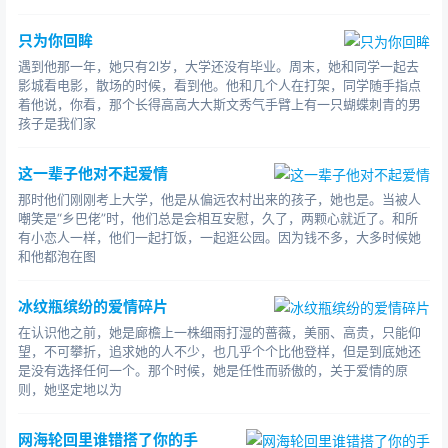
是余温已散，再热的温度也触及不到眼角的潮湿。
其实，爱不一定是用肢体或语言来诠释，只要心还在
只为你回眸
跳，爱依然在，命运的签会给爱最好的安排的，相信!
遇到他那一年，她只有2l岁，大学还没有毕业。周末，她和同学一起去
影城看电影，散场的时候，看到他。他和几个人在打架，同学随手指点
着他说，你看，那个长得高高大大斯文秀气手臂上有一只蝴蝶刺青的男
孩子是我们家
这一辈子他对不起爱情
那时他们刚刚考上大学，他是从偏远农村出来的孩子，她也是。当被人
嘲笑是“乡巴佬”时，他们总是会相互安慰，久了，两颗心就近了。和所
有小恋人一样，他们一起打饭，一起逛公园。因为钱不多，大多时候她
和他都泡在图
冰纹瓶缤纷的爱情碎片
在认识他之前，她是廊檐上一株细雨打湿的蔷薇，美丽、高贵，只能仰
望，不可攀折，追求她的人不少，也几乎个个比他登样，但是到底她还
是没有选择任何一个。那个时候，她是任性而骄傲的，关于爱情的原
则，她坚定地以为
网海轮回里谁错搭了你的手