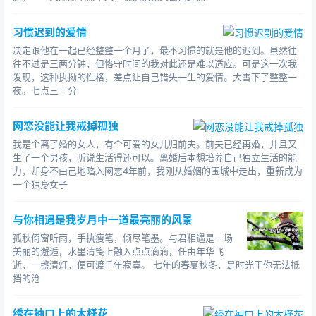
习惯迟到的爱情
决定跟他在一起已经整整一个月了，最不习惯的就是他的迟到。虽然往
往不过是三两分钟，但恪守时间的我对此还是难以适应。可是这一次我
发现，这种执拗的性格，差点让自己错失一生的爱情。大雪下了整整一
夜。七点三十分
网恋没能让我戒掉孤独
我是个离了婚的女人，有个可爱的女儿归前夫。前夫已经再婚，并且又
生了一个男孩，听说生活得还可以。离婚后本想培养自己独立生活的能
力，却身不由己地陷入网恋4年前，我刚从婚姻的围城中走出，重新成为
一个独身女子
与你相遇是我岁月中一道最亮丽的风景
孤秋倚窗听雨，手执瘦笔，倾尽笔墨。与君相遇是一场
美丽的邂逅，水墨清笺上融入点点滴滴，任由年华飞
逝，一盏清灯，便可渡千年寂寞。 七年的春夏秋冬，是时光于你无法抵
挡的沧
绣在袖口上的木槿花