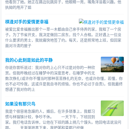
他看到了她。她正在路边玩跳房子，他眼睛一亮，嘴角洋溢着兴趣。他
执拗的甩开了姐
棋逢对手的爱情更幸福
被爱比爱幸福搬出那个一草一木都由自己亲手侍弄的家，我租了一个房
子。为了节省开支，我决定做回二房东，找个人合租。正好遇上一位没
什么要求的男士，我就痛快地签了约。每天，还是照常地上班，但回家
面对冷清的屋子
我的心此刻是如此的平静
你说你曾听说过：我对你的上心只不过是对你的一种欣
赏。但我昨晚经过在睡梦中的深度思考，在睡梦中的无
数次挣扎(或许你不懂当时那种苦苦挣扎的无奈，也或许你懂，若懂，你
也不必可怜我，这或许是我自寻的烦恼，你也不必过于自责)。但我最终
想通了我对你的上
如果没有那只鸟
我是个很容易急躁的人，婚后，在许多琐事上，我都习
惯与林锱铢计较，争吵不休。 一天下午，下班回到
家。我打电话告诉林，让他在下班的路上捎几个馒头。他回电话说没问
题。 天渐渐地黑下来，我把粥和菜都已经做