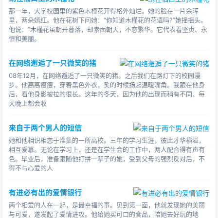
那一年，大学校园里的紫色木槿花开得格外灿烂。她的脸在一片余晖
里，两朵嫣红。他在花树下问她：“你知道木槿花的花语吗?”她摇摇头。
他说：“木槿花虽朝开暮落，却素面朝天，不恋繁华。它代表着坚贞、永
恒和美丽。
在网络邂逅了一只微笑的猪
08年12月，在网络邂逅了一只微笑的猪。之后我们在路灯下的校园漫
步。他高高瘦瘦，穿着黑色外衣，笑的时候扬起温暖嘴角。我跟在他身
后，看他身影被拉的很长。这年的冬天，因为他的出现而稍有不同，每
天晚上都会收
来自于两个男人的短信
她和他相识相恋于淮集的一所高校。三年的学习生涯，彼此才华横溢，
相互爱慕。无论在学习上，还是在学生会的工作中，两人配合得有声有
色。毕业后，准备跟随他打拼一辈子的她，受到父母的强烈反对后，不
得不与心爱的人
有进必有出的爱情银行
两个相爱的人在一起，是最幸福的事。见到第一面，他就发现她的美丽
与可爱，遂发起了爱情进攻。他给她买可口的食品，陪她去好玩的地