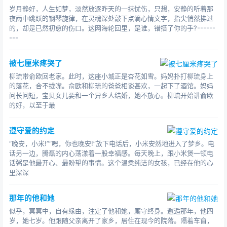
岁月静好，人生如梦，淡然放逐昨天的一抹忧伤，只想，安静的听着那
夜雨中跳跃的钢琴旋律，在灵魂深处敲下点滴心情文字，指尖悄然拂过
的，却是已然初愈的伤口。这网海轮回里，是谁，错搭了你的手?------
---
被七厘米疼哭了
柳琉带俞欧回老家。此时，这座小城正是杏花如雪。妈妈扑打柳琉身上
的落花，合不拢嘴。俞欧和柳琉的爸爸相谈甚欢，一起下了酒馆。妈妈
问长问短，宝贝女儿要和一个异乡人结婚，她不放心。柳琉开始讲俞欧
的好，以至于最
遵守爱的约定
“晚安，小米!”“嗯，你也晚安!”放下电话后，小米安然地进入了梦乡。电
话另一边，腾磊的内心荡漾着一股幸福感。每天晚上，跟小米煲一顿电
话粥是他最开心、最盼望的事情。这个温柔纯洁的女孩，已经在他的心
里深深
那年的他和她
似乎，冥冥中，自有缘由，注定了他和她，厮守终身。邂逅那年，他四
岁，她七岁。他跟随父亲离开了家乡，居住在现今的院落。隔着车窗，