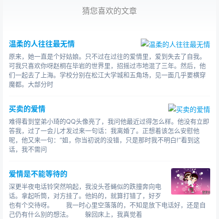
但是，不能住进她的眼睛里。
猜您喜欢的文章
他追求她时，希望把最阳光、最完美、最坚强的一面
表现在她眼里，但又害怕她看不到他为了爱她而颓废沮
温柔的人往往最无情
丧、伤心落泪，以为他不在意;想把自己爱她的心通过为爱
原来，她一直是个好姑娘。只不过在过往的爱情里，爱到失去了自我。
失落、最真实、真诚的表情诠释给她看，却担心她误会自
可我只喜欢你呀赵桐在毕岩的世界里，招摇过市地混了三年。然后，他
们一起去了上海。学校分别在松江大学城和五角场，见一面几乎要横穿
己用错了表情，以为自己不够勇敢，不够理智，无端颓
魔都。大部分时
废。
他追求她时，很想跟她无忧无虑，哪怕是随随便便
买卖的爱情
的、无关风月的聊聊天，却害怕自己不小心说到她不开心
难得看到堂弟小琦的QQ头像亮了，我问他最近过得怎么样。他没有立即
答我，过了一会儿才发过来一句话：我离婚了。正想着该怎么安慰他
的、她不想听的而破坏感情;想多看她几眼，哪怕是远远
呢，他又来一句：“姐，你当初说的没错，只是那时我不明白!”看到这
的、偷偷的，却也害怕会让她因此而躲避他，因此而造成
话，我不需问
更深的彼此冷落。
爱情是不能等待的
他追求她时，......
深更半夜电话铃突然响起，我没头苍蝇似的跌撞奔向电
幸福如烟花般短暂，心灵如玻璃般易碎，当十指相
话。拿起听筒，对方挂了。他妈的，就算打错了，好歹
也有个交待呀。 我一时心里空落落的，不知是放下电话好，还是自
扣，紧握着所剩无几的点点余温时，无助的闭上双眼，若
己仍有什么别的想法。 躲回床上，我真觉着