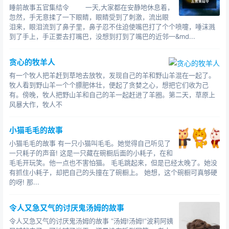
睡前故事五官集结令 一天,大家都在安静地休息着，
忽然，手无意揉了一下眼睛，眼睛受到了刺激，流出眼
泪来，眼泪流到了鼻子里，鼻子忍不住迫使嘴巴打了个个喷嚏，唾沫溅
到了手上，手正要去打嘴巴，没想到打到了嘴巴的近邻—&md...
贪心的牧羊人
有一个牧人把羊赶到草地去放牧，发现自己的羊和野山羊混在一起了。
牧人看到野山羊一个个膘肥体壮，便起了贪婪之心，想把它们收为己
有。傍晚，牧人把野山羊和自己的羊一起赶进了羊圈。第二天，草原上
风暴大作，牧人不
小猫毛毛的故事
小猫毛毛的故事 有一只小猫叫毛毛。她觉得自己听见了
一只耗子的声音! 这是一只藏在碗橱后面的小耗子，在和
毛毛开玩笑。他一点也不害怕猫。 毛毛跳起来，但是已经太晚了。她没
有抓住小耗子，却把自己的头撞在了碗橱上。 她想，这个碗橱可真够硬
的呀! 那...
令人又急又气的讨厌鬼汤姆的故事
令人又急又气的讨厌鬼汤姆的故事 “汤姆!汤姆!”波莉阿姨