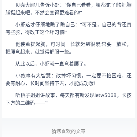
贝壳大婶儿告诉小虾：“你自己看看，腰都驼了!快把胸
脯挺起来吧，不然会变得更难看的!”
小虾这才仔细地瞧了瞧自己：“可不是，自己的背还真
有些驼，得改正这个坏习惯!”
他使劲提起胸，可时间一长就赶到很累;只要一放松，
把腰弯起来，就觉得舒服一些。
从此以后，小虾就一直弯着腰了。
小故事有大智慧：改掉坏习惯，一定要不怕困难，还
要有耐心，长时间坚持下去，才能成功哦!
听桃子姐姐讲故事，每天都有新发现!etw5068，长按
下方的二维码——“”
猜您喜欢的文章