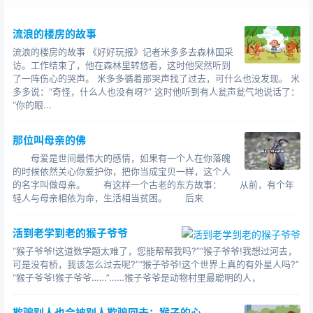
流浪的楼房的故事
流浪的楼房的故事 《好好玩报》记者米多多去森林国采
访。工作结束了，他在森林里转悠着，这时他突然听到
了一阵伤心的哭声。 米多多循着那哭声找了过去，可什么也没发现。 米
多多说：“奇怪，什么人也没有呀?” 这时他听到有人瓮声瓮气地说话了：
“你的眼...
那位叫母亲的佛
母爱是世间最伟大的感情，如果有一个人在你落魄
的时候依然关心你爱护你，把你当成宝贝一样，这个人
的名字叫做母亲。 有这样一个古老的东方故事： 从前，有个年
轻人与母亲相依为命，生活相当贫困。 后来
活到老学到老的猴子爷爷
“猴子爷爷!这道数学题太难了，您能帮帮我吗?”“猴子爷爷!我想过河去，
可是没有桥，我该怎么过去呢?”“猴子爷爷!这个世界上真的有外星人吗?”
“猴子爷爷!猴子爷爷……”……猴子爷爷是动物村里最聪明的人，
欺骗别人也会被别人欺骗回去：猴子的心