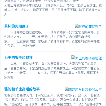
又喊起来了，可她喊了半天，还是没有听到回答。 老太
太戴上眼镜在房子里四处找，可就是找不见。 “好哇，要是让我逮住，我
就……” 她一边说，一边弯下了腰，用扫帚往床底下捅。除了把猫捅出来
外...
茶杯的死期到了
一休禅师自幼就很聪明。 他的老师有一只非常宝贵的茶杯，是
件稀世之宝。 一天，他无意中将它打破了，内心感到非常愧
疚。 但就在这时候，他听到了老师的脚步声，连忙把打破的茶杯藏
在背后。 当他的老
为王的猴子和狐狸
森林中一直没有大王，有一次野兽宴会上，大家看到猴子的舞蹈
后，都由衷赞叹，于是当时选出猴子为森林之王。可是狐狸才不甘心呢!
它想出一个计策...... 有一次，猴子在野兽的集会上跳舞，赢得了大
家的好
骆驼和羊比高矮的故事
骆驼长得身高体大的，羊和它比起来，就矮小得多了。这一天，骆驼说:
“长得高好。你看，我长得多高。”羊说：“高有什么好处，长得矮才好
呢。”骆驼说：“我可以做一件事情，证明高比矮好。”羊说：“我也可以做