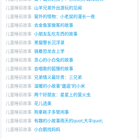
儿童睡前故事
山羊兄弟外出游玩的见闻
儿童睡前故事
窗外的怪物：小老鼠的漫长一夜
儿童睡前故事
去金鱼家做客的故事
儿童睡前故事
小朋友乱吃东西的故事
儿童睡前故事
黑猫警长沉浮录
儿童睡前故事
骑着恐龙去上学
儿童睡前故事
贪心的小白兔的故事
儿童睡前故事
会唱歌的狐狸的故事
儿童睡前故事
兄弟情义最珍贵：三兄弟
儿童睡前故事
温暖的小故事“邋遢”的小米
儿童睡前故事
两个好朋友：星星上的萤火虫
儿童睡前故事
花儿选美
儿童睡前故事
狗拿耗子多管闲事
儿童睡前故事
有趣的小故事雨天的quot;大伞quot;
儿童睡前故事
小白鹅找妈妈