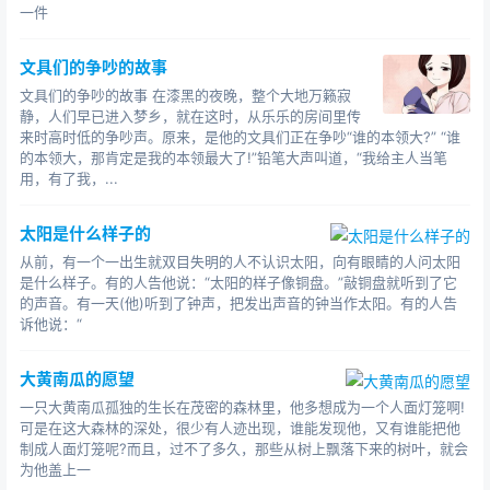
一件
文具们的争吵的故事
文具们的争吵的故事 在漆黑的夜晚，整个大地万籁寂
静，人们早已进入梦乡，就在这时，从乐乐的房间里传
来时高时低的争吵声。原来，是他的文具们正在争吵“谁的本领大?” “谁
的本领大，那肯定是我的本领最大了!”铅笔大声叫道，“我给主人当笔
用，有了我，...
太阳是什么样子的
从前，有一个一出生就双目失明的人不认识太阳，向有眼睛的人问太阳
是什么样子。有的人告他说：“太阳的样子像铜盘。”敲铜盘就听到了它
的声音。有一天(他)听到了钟声，把发出声音的钟当作太阳。有的人告
诉他说：“
大黄南瓜的愿望
一只大黄南瓜孤独的生长在茂密的森林里，他多想成为一个人面灯笼啊!
可是在这大森林的深处，很少有人迹出现，谁能发现他，又有谁能把他
制成人面灯笼呢?而且，过不了多久，那些从树上飘落下来的树叶，就会
为他盖上一