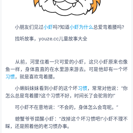
小朋友们见过
小虾
吗?知道
小虾
为什么
总爱弯着腰吗?
找
听
故事，youze.cc儿童故事大全
从前，河里住着一只可爱的小虾，这只小虾原来也像
鱼一样，身体直直的在水里游来游去。可是他却有一个坏
习惯
，就是喜欢弯着腰。
小蝌蚪妹妹看到小虾的这个坏
习惯
，常常对他说：“你
怎么总是弯着腰?这个习惯不好，时间长了会驼背的!”
可小虾不在意地说：“不会的，身体怎么会弯呢。”
螃蟹爷爷提醒小虾：“改掉这个坏习惯吧!”小虾不理不
睬，还是照着他的老习惯办事。