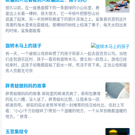
很久以前，在一座悬崖脚下的一条碧绿的小山谷里，悬
崖边上长着一棵树，很大很大，它一半枝叶把那些山谷
遮盖了起来，另一半则伸到悬崖下的那片深海之上。鲨鱼喜欢游到这片
清澈的海水里来玩耍嬉戏。那棵树的树枝上结满了果子，每天太阳出来
的时候，鲨鱼都能看
旋转木马上的孩子
有—天，一个被祖父母娇纵惯了的孩子和家人一起去逛百货公司。当他
们走到游乐区时，孩子一看到有旋转木马，便立刻一跃而上。游戏已经
结束时，这孩子却像脚底粘了胶水一样，死活不肯下来。正当父母和服
务人员都无可奈
胖青蛙做妈妈的故事
胖青蛙做妈妈的故事 邮局里的邮递员病了，新和包裹堆
的乱七八糟，没人送了。胖青蛙杜比想，让我来当一回
邮递员吧。 邮局的局长老熊爷爷把一封难寄的信交给杜比，信封上写
着：“小心!千万别碰碎了!寄到一个温暖的地方，一个从早到晚都温暖的
地方。” 胖青...
五官集结令