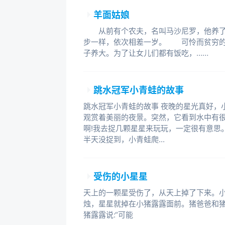
羊面姑娘
从前有个农夫，名叫马沙尼罗，他养了
步一样，依次相差一岁。 可怜而贫穷的
子养大。为了让女儿们都有饭吃，……
跳水冠军小青蛙的故事
跳水冠军小青蛙的故事 夜晚的星光真好，
观赏着美丽的夜景。突然，它看到水中有很
啊!我去捉几颗星星来玩玩，一定很有意思。
半天没捉到，小青蛙爬...
受伤的小星星
天上的一颗星受伤了，从天上掉了下来。
烛，星星就掉在小猪露露面前。猪爸爸和
猪露露说:“可能