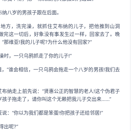
纳八岁的男孩子跟在后面。
方，洗完澡，就抓住艾布纳的儿子，把他推到山洞
做完这一切后，好象没有事发生过一样，回家去了。晚
“那维亚!我的儿子呢?为什么他没有回家?”
时，一只乌鸦抓走了你的儿子!”
道，“谁会相信，一只乌鸦会拖走一个八岁的男孩!我们去
纳走上前先说：“贤惠公正的智慧的老人!这个伪君子
孩子拖走了，请你叫这个无赖把我儿子交出来……”
：“你以为我们都是笨蛋!你把孩子还给邻居!”
出呢?”