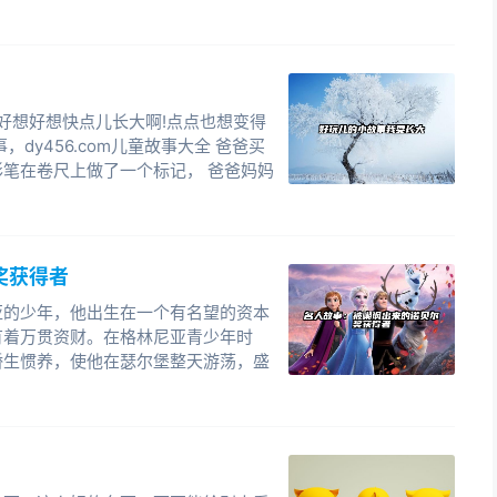
好想好想快点儿长大啊!点点也想变得
dy456.com儿童故事大全 爸爸买
笔在卷尺上做了一个标记， 爸爸妈妈
奖获得者
亚的少年，他出生在一个有名望的资本
有着万贯资财。在格林尼亚青少年时
娇生惯养，使他在瑟尔堡整天游荡，盛