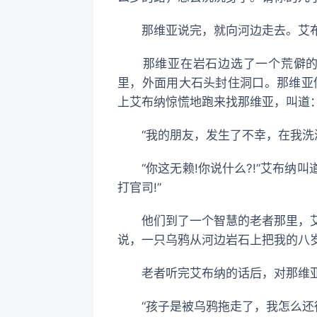
那维亚说完，就向河边走去。艾布
那维亚在岩石边选了一个荒僻的地
里，外面用大石头封住洞口。那维亚
上艾布纳惊慌地跑来找那维亚，叫道：
“我的朋友，发生了不幸，在我洗澡
“你这无赖!你说什么?!”艾布纳叫
打官司!”
他们到了一个智慧的老者那里，艾布
说，一只乌鸦从河边岩石上把我的八岁
老者听完艾布纳的话后，对那维亚说
“孩子是被乌鸦拖走了，我怎么还得