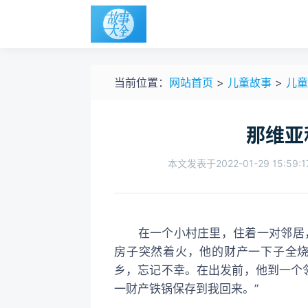
当前位置：
网站首页
>
儿童故事
>
儿童
那维亚
本文发表于2022-01-29 15:59:1
在一个小村庄里，住着一对邻居，一个叫那维亚，另一个叫艾布纳。有一天，那维亚的
房子突然着火，他的财产一下子全
乡，忘记不幸。在出发前，他到一个
一财产铁锅保存到我回来。”