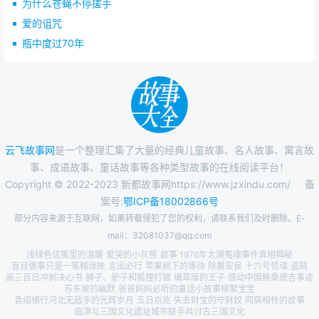
为什么苍蝇不停搓手
爱的诅咒
瓶中度过70年
云飞故事网
是一个整理汇集了大量的经典儿童故事、名人故事、寓言故
事、成语故事、童话故事等各种类型故事的在线阅读平台！
Copyright © 2022-2023 新都故事网https://www.jzxindu.com/
备
案号:
鄂ICP备18002866号
部分内容来源于互联网，如果转载侵犯了您的权利，请联系我们及时删除。E-
mail：32081037@qq.com
浅绿色信笺里的温暖
爱哭的小灰熊
故事 1976年太湖冤魂事件真相揭秘
盲目做事只是一笔糊涂帐
言出必行
苹果树下的等待
除暴安良
十六号惊魂
盗贼
高三百日冲刺决心书
狮子、驴子和狐狸打猎
编草席的王子
感动中国格桑德吉事迹
苏东坡的幽默
爸爸妈妈必听的童话小故事柳絮宝宝
袁绍横行河北无敌手的光辉岁月
五日京兆
失去财宝的守财奴
同病相怜的故事
临漳与三国文化遗址城市联手共讨古三国文化