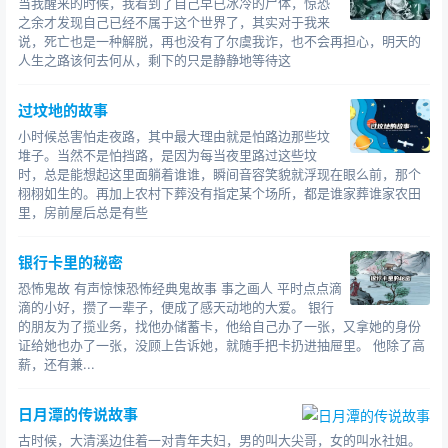
当我醒来的时候，我看到了自己早已冰冷的尸体，惊恐
之余才发现自己已经不属于这个世界了，其实对于我来
说，死亡也是一种解脱，再也没有了尔虞我诈，也不会再担心，明天的
人生之路该何去何从，剩下的只是静静地等待这
过坟地的故事
小时候总害怕走夜路，其中最大理由就是怕路边那些坟
堆子。当然不是怕挡路，是因为每当夜里路过这些坟
时，总是能想起这里面躺着谁谁，瞬间音容笑貌就浮现在眼么前，那个
栩栩如生的。再加上农村下葬没有指定某个场所，都是谁家葬谁家农田
里，房前屋后总是有些
银行卡里的秘密
恐怖鬼故 有声惊悚恐怖经典鬼故事 事之画人 平时点点滴
滴的小好，攒了一辈子，便成了感天动地的大爱。 银行
的朋友为了揽业务，找他办储蓄卡，他给自己办了一张，又拿她的身份
证给她也办了一张，没顾上告诉她，就随手把卡扔进抽屉里。 他除了高
薪，还有兼...
日月潭的传说故事
古时候，大清溪边住着一对青年夫妇，男的叫大尖哥，女的叫水社姐。