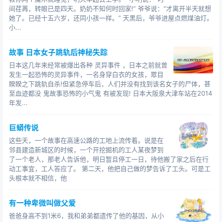
“
间荏苒，转眼已是四天。奶奶不知何时回家!” 爷爷说：“才离开半天就想
有点儿恐怖的鬼故事
她了。已经十五六岁，还同小孩一样。” 天黑后，爷爷进屋点燃煤油灯。
你是说柳东是被活人害死的？”柳园福瞪大了眼睛，十分吃
小...
惊，然后又点点头：“难怪小哥会怀疑我了，我的确是有嫌
疑。”
故事 日本女子跳轨后神秘失踪
从柳园福那里出来我们又去了村头的张寡妇家，直接说明
日本这几年来经常被爆出各种 灵异事件 ，日本之前就曾
了来意。
发生一起恐怖的灵异事件，一名身穿白衣的女孩，眾目
睽睽之下跳轨自杀!但紧急停车后，人们并没有找到该名女子的尸体，甚
“嗨，我那时候就只是因为心里气不过随口说说，我哪里真
至血迹都没 鬼故事恐怖的小气鬼 有被发现! 日本大阪泉大津车站在2014
敢杀人。”张寡妇摇头道。
年发...
“柳东已经没了，我不是在这里说他的坏话，你们不要觉得
柳东那个人看起来老实就真的老实，其实他心眼不好，今
巨蟒传说
年过年那时
这些天，一个故事在高速公路的工地上流传着。说是在
有声小说中国
恐怖鬼故事
邻县建造新城区的时候，一个开挖掘机的工人某夜梦到
候他家请客借我的炉子，我借给他的时候明明是好的，但
了一个老人，那老人告诉他，明日暂且停工一日，待他搬了家之后在行
是他还回来的时候却坏了，他还说他拿回去就是坏的，他
动工事宜，工人答应了。 第二天，他把自己做的梦告诉了工头。可是工
头根本就不相信，他
根本就没用，我们就是为这事吵架的。”
从张寡妇那里出来我感觉有些头痛，已经证实了张寡妇没
有一种卑微叫做父爱
有说谎，害死柳东的凶手不是柳园福，也不是张寡妇。
“凶手到底是谁呢，这样问来问去也不是个办法啊。”我叹了
爸爸身高不到1米6，我和弟弟都遗传了他的基因，从小