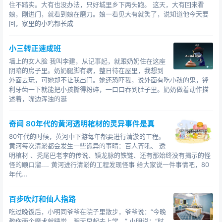
住不踏实。大有也没办法，只好城里乡下两头跑。 这天，大有回来看
“能和我说说是因为啥事吗？”我问道，直视柳园福的眼睛。
娘，刚进门，就看到娘在磨刀。娘一看见大有就笑了，说知道他今天要
“现在想起来其实也没多大事，那天在街上和柳东碰到了，
回，家里的小鸡都长成
大家伙儿都坐在那卖农药的店里聊天，因为聊着一件事我
感觉柳东让我很没有面子，所以当时我就很生气，回来后
小三转正速成班
我刚好去砍柴，我们又在地里撞见了，所以就发生了那件
墙上的女人脸 我叫李建，从记事起，就跟奶奶住在这座
事。”柳园福说道。
阴暗的房子里。奶奶腿脚有病，整日待在屋里，我想到
外面去玩，可她却不让我出门。她还恐吓我，说外面有吃小孩的鬼，锋
“小哥，我说的都是实话，我记得当时我们村好几个都坐在
利牙齿一下就能把小孩撕得粉碎，一口口吞到肚子里。奶奶做着动作描
那农药店里，你可以去问他们。”柳园福说出了两个人名。
述着，嘴边浑浊的涎
我想了想，冲陆宝瓶点点头，很快陆宝瓶就把那两人找来
了，经过两人的回忆，的确是有这样的事。
奇闻 80年代的黄河透明棺材的灵异事件是真
“小哥，也不怕你笑话，我这个人心眼小，而且又容易冲
80年代的时候，黄河中下游每年都要进行清淤的工程。
动，很多时候都是做完了事又感到后悔。”柳园福抓着脑袋
黄河每次清淤都会发生一些诡异的事晴：百人齐吼、 透
说道。
明棺材 、秃尾巴老李的传说、镇龙脉的铁链、还有那始终没有揭示的怪
“小哥，你咋就突然打听这事了呢？”柳园福起了疑惑。
怪的顺口溜.... 黄河进行清淤的工程发现怪事 给大家说一件事情吧，80
年代...
我收回了目光，柳园福眼中明亮，不像是撒谎，反正这事
大伙儿很快就
百步吹灯和仙人指路
超长超
恐怖
的
知道了，所以我也没有藏着，把事大概的说了一下。
吃过晚饭后，小明同爷爷在院子里散步，爷爷说：“今晚
教你两个魔术就睡觉，明天早起去上学。” 小明说：“时