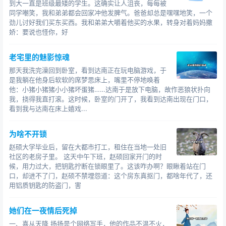
到大一直是班级最矮的学生。这确实让人沮丧，每每被
口气，这件事必须越早找到凶手越好，时间久了就容易出
同学嘲笑，我和弟弟都会回家冲他发脾气。爸爸却总是嘿嘿地笑，一个
问题，搞不好凶手
急跳墙去害别人就糟糕了。
劲儿讨好我们买东买西。我和弟弟大嚼着他买的水果，转身对着妈妈撒
“小哥，发财找你。”刚从张寡妇那里出来没多久，村长就找
娇：要说也怪你，好
来了。
“小哥，有个事我得和你说一下，就是在我家养的鸡鸭都被
老宅里的魅影惊魂
杀死了的那天晚上，大概十点钟左右我突然记起我家鸡圈
那天我洗完澡回到卧室，看到达南正在玩电脑游戏，于
的门没关我就起来关，我出来后在外面遇到了一个人，当
是我躺在他身后软软的席梦思床上，嘴里不停地唤着
他：小猪小猪猪小小猪坏蛋猪……达南于是放下电脑，故作恶狼状扑向
时我还和他聊了一会，他说他睡不着就出来溜达，我还跟
我，挠得我直打滚。这时候，卧室的门开了，我看到达南出现在门口，
他说外面危险，让他赶紧回去。”发财说道。
看到我与达南在床上嬉戏...
“你遇到了谁？”我急忙问道，村里人都被兰娟尸变吓到了，
大晚上谁还敢跑出来，那个人有很大的嫌疑。
为啥不开锁
赵硕大学毕业后，留在大都市打工，租住在当地一处旧
社区的老房子里。 这天中午下班，赵硕回家开门的时
候，用力过大，把钥匙拧断在锁眼里了。这该咋办啊？眼瞅着站在门
口，却进不了门，赵硕不禁埋怨道：这个房东真抠门，都啥年代了，还
用铝质钥匙的防盗门，害
她们在一夜情后死掉
一、喜从天降 扬扬是个网络写手，他的作品不温不火，