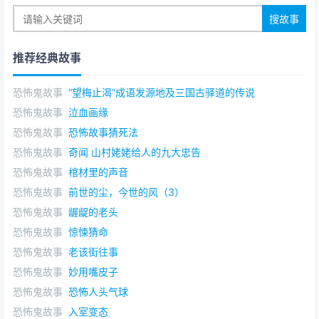
推荐经典故事
恐怖鬼故事
“望梅止渴”成语发源地及三国古驿道的传说
恐怖鬼故事
泣血画缘
恐怖鬼故事
恐怖故事猜死法
恐怖鬼故事
奇闻 山村姥姥给人的九大忠告
恐怖鬼故事
棺材里的声音
恐怖鬼故事
前世的尘，今世的风（3）
恐怖鬼故事
龌龊的老头
恐怖鬼故事
惊悚猜命
恐怖鬼故事
老该街往事
恐怖鬼故事
妙用嘴皮子
恐怖鬼故事
恐怖人头气球
恐怖鬼故事
入室变态