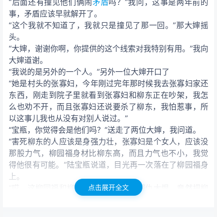
“后面还有撞见他们俩闹
矛盾
吗？”我问，这事是两年前的
事，矛盾应该早就解开了。
“这个我就不知道了，我就只是撞见了那一回。”那大婶摇
头。
“大婶，谢谢你啊，你提供的这个线索对我特别有用。”我向
大婶道谢。
“我说的是另外的一个人。”另外一位大婶开口了
“她是村头的张寡妇，今年刚过完年那时候我去张寡妇家还
东西，刚走到院子里就看到张寡妇和柳东正在吵架，我怎
么也劝不开，而且张寡妇还说要杀了柳东，我怕惹事，所
以这事儿我也从没有对别人说过。”
“宝瓶，你觉得会是他们吗？”送走了两位大婶，我问道。
“害死柳东的人应该是身强力壮，张寡妇是个女人，应该没
那股力气，柳园福身材比柳东高，而且力气也不小，我觉
得他很有可能。”陆宝瓶说道，目光再一次落在了柳园福身
上。
“哎，这柳园福和柳东之间到底有什么深仇大恨，竟然把柳
点击展开全文
东给杀了。”村长跺脚。
“村长，这事儿还没有弄清楚，所以到底是不是柳园福还不