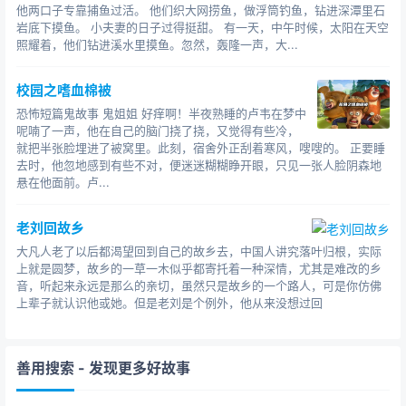
他两口子专靠捕鱼过活。 他们织大网捞鱼，做浮筒钓鱼，钻进深潭里石
岩底下摸鱼。 小夫妻的日子过得挺甜。 有一天，中午时候，太阳在天空
照耀着，他们钻进溪水里摸鱼。忽然，轰隆一声，大...
校园之嗜血棉被
恐怖短篇鬼故事 鬼姐姐 好痒啊！半夜熟睡的卢韦在梦中
呢喃了一声，他在自己的脑门挠了挠，又觉得有些冷，
就把半张脸埋进了被窝里。此刻，宿舍外正刮着寒风，嗖嗖的。 正要睡
去时，他忽地感到有些不对，便迷迷糊糊睁开眼，只见一张人脸阴森地
悬在他面前。卢...
老刘回故乡
大凡人老了以后都渴望回到自己的故乡去，中国人讲究落叶归根，实际
上就是圆梦，故乡的一草一木似乎都寄托着一种深情，尤其是难改的乡
音，听起来永远是那么的亲切，虽然只是故乡的一个路人，可是你仿佛
上辈子就认识他或她。但是老刘是个例外，他从来没想过回
善用搜索
- 发现更多好故事