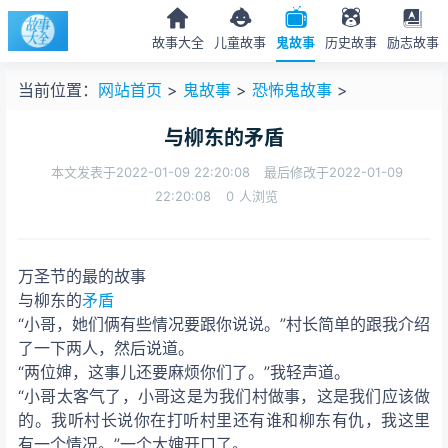
故事大全
儿童故事
鬼故事
历史故事
励志故事
当前位置：
网站首页
>
鬼故事
>
恐怖鬼故事
>
与柳东的矛盾
本文发表于2022-01-09 22:20:08
最后修改于2022-01-09
22:20:08
0
人浏览
万圣节的最
的
故事
与柳东的
矛盾
“小哥，她们俩有些情况要跟你说说。”村长简单的跟我介绍
了一下两人，然后说道。
“两位婶，这事儿还要麻烦你们了。”我轻声道。
“小哥太客气了，小哥这是为我们村做事，这是我们应该做
的。我听村长说你在打听村里还有谁和柳东有仇，我这里
有一个情况。”一个大婶开口了。