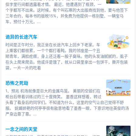
但字里行间都透露着才情。 最近，他遭遇到了瓶颈，一
个字都写不出来。这时候，有个叫石寒的大出版商找到他，要与他签下
三年合约，每本书的版税15%，并免费为他提供一栋别墅、一辆宝马
车，预付十万元，...
诡异的长途汽车
时间是正午时分，我正坐在长途汽车上回乡下老家。车
上乘客们都很累，一个个都打着盹。我的邻座是一个丑
陋青年，满脸疙瘩，身上还泛着一股子臭味。他的头发油腻腻的，虱子
在头上爬来爬去。他或许是饿了，就从口袋里拿出一包饼干，撕开包装
袋，一片一片的吃着
恐怖之死劫
1、预兆 机场就像是巨大的金属鸟笼。 美丽的空姐们在
柜台后带着训练过的三十度微笑。 墨香这样想着，转过
头看了看身后的同学们。不知道为什么，这里的空气让自己觉得不舒
服。 妩媚娇艳的何亭亭很有敌意地看了墨香一眼，下意识地往英俊的汤
严身边靠了靠。...
一念之间的天堂