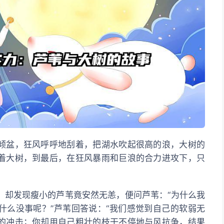
倾盆，狂风呼呼地刮着，把湖水吹起很高的浪，大树的
着大树，到最后，在狂风暴雨和巨浪的合力进攻下，只
。
，却发现瘦小的芦苇竟安然无恙，便问芦苇：“为什么我
什么没事呢？”芦苇回答说：“我们感觉到自己的软弱无
的冲击；你却用自己粗壮的枝干不停地与风抗争，结果