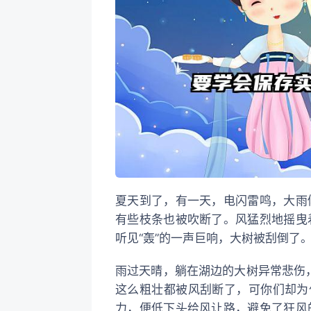
夏天到了，有一天，电闪雷鸣，大雨
有些枝条也被吹断了。风猛烈地摇曳
听见“轰”的一声巨响，大树被刮倒了
雨过天晴，躺在湖边的大树异常悲伤
这么粗壮都被风刮断了，可你们却为
力，便低下头给风让路，避免了狂风