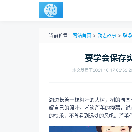
当前位置：
网站首页
>
励志故事
>
职场
要学会保存
本文发表于2021-10-17 02:52:2
湖边长着一棵粗壮的大树，树的周围有很多细小的芦苇。大树根底深厚，枝繁叶茂，经常炫
耀自己的强壮，嘲笑芦苇的瘦弱，说
的快乐，不曾看到远处的风帆。芦苇