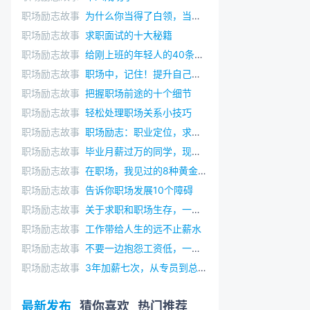
职场励志故事
为什么你当得了白领，当不了老板
职场励志故事
求职面试的十大秘籍
职场励志故事
给刚上班的年轻人的40条忠告
职场励志故事
职场中，记住！提升自己，比什么都重要
职场励志故事
把握职场前途的十个细节
职场励志故事
轻松处理职场关系小技巧
职场励志故事
职场励志：职业定位，求职关键第一步
职场励志故事
毕业月薪过万的同学，现在连工作都找不到了
职场励志故事
在职场，我见过的8种黄金思维
职场励志故事
告诉你职场发展10个障碍
职场励志故事
关于求职和职场生存，一些不得不说的话
职场励志故事
工作带给人生的远不止薪水
职场励志故事
不要一边抱怨工资低，一边工作不努力
职场励志故事
3年加薪七次，从专员到总监的8个心得
最新发布
猜你喜欢
热门推荐