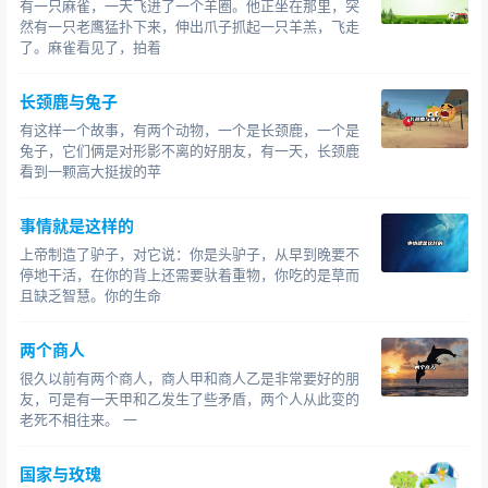
有一只麻雀，一天飞进了一个羊圈。他正坐在那里，突
然有一只老鹰猛扑下来，伸出爪子抓起一只羊羔，飞走
了。麻雀看见了，拍着
长颈鹿与兔子
有这样一个故事，有两个动物，一个是长颈鹿，一个是
兔子，它们俩是对形影不离的好朋友，有一天，长颈鹿
看到一颗高大挺拔的苹
事情就是这样的
上帝制造了驴子，对它说：你是头驴子，从早到晚要不
停地干活，在你的背上还需要驮着重物，你吃的是草而
且缺乏智慧。你的生命
两个商人
很久以前有两个商人，商人甲和商人乙是非常要好的朋
友，可是有一天甲和乙发生了些矛盾，两个人从此变的
老死不相往来。 一
国家与玫瑰