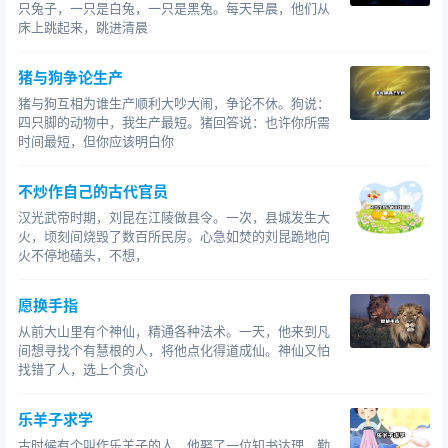
只兔子，一只是白兔，一只是黑兔。每天早晨，他们从
床上跳起来，跳进清晨
猪与狗争论生产
猪与狗互相为谁生产顺利大吵大闹，争论不休。狗说：
四只脚的动物中，我生产最短。猪回答说：也许你所需
时间最短，但你应该明白你
不炒作自己的古代官员
汉光武帝时期，刘昆在江陵做县令。一次，县城发生大
火，顷刻间烧毁了数百所民房。心急如焚的刘昆跪地向
火不停地磕头，不想，
愿换手指
从前大山里有个神仙，精通各种法术。一天，他来到凡
间想寻找个有慧根的人，将他点化得道成仙。神仙又怕
找错了人，选上个贪心
乐羊子求学
古时候有个叫作乐羊子的人，他娶了一位知书达理、勤