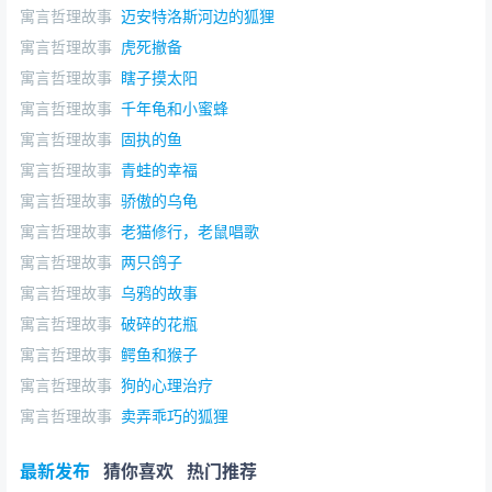
寓言哲理故事
迈安特洛斯河边的狐狸
寓言哲理故事
虎死撤备
寓言哲理故事
瞎子摸太阳
寓言哲理故事
千年龟和小蜜蜂
寓言哲理故事
固执的鱼
寓言哲理故事
青蛙的幸福
寓言哲理故事
骄傲的乌龟
寓言哲理故事
老猫修行，老鼠唱歌
寓言哲理故事
两只鸽子
寓言哲理故事
乌鸦的故事
寓言哲理故事
破碎的花瓶
寓言哲理故事
鳄鱼和猴子
寓言哲理故事
狗的心理治疗
寓言哲理故事
卖弄乖巧的狐狸
最新发布
猜你喜欢
热门推荐