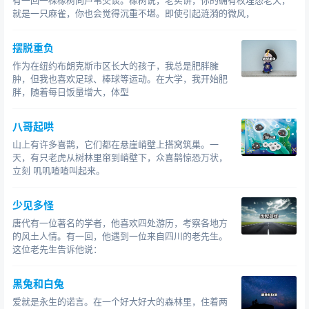
有一回一棵橡树同芦苇交谈。橡树说，老实讲，你的确有权埋怨老天，
就是一只麻雀，你也会觉得沉重不堪。即使引起涟漪的微风，
摆脱重负
作为在纽约布朗克斯市区长大的孩子，我总是肥胖臃
肿，但我也喜欢足球、棒球等运动。在大学，我开始肥
胖，随着每日饭量增大，体型
八哥起哄
山上有许多喜鹊，它们都在悬崖峭壁上搭窝筑巢。一
天，有只老虎从树林里窜到峭壁下，众喜鹊惊恐万状，
立刻 叽叽喳喳叫起来。
少见多怪
唐代有一位著名的学者，他喜欢四处游历，考察各地方
的风土人情。有一回，他遇到一位来自四川的老先生。
这位老先生告诉他说：
黑兔和白兔
爱就是永生的诺言。在一个好大好大的森林里，住着两