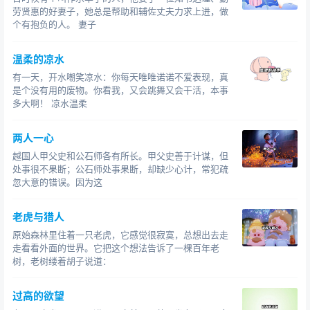
劳贤惠的好妻子，她总是帮助和辅佐丈夫力求上进，做
个有抱负的人。 妻子
温柔的凉水
有一天，开水嘲笑凉水：你每天唯唯诺诺不爱表现，真
是个没有用的废物。你看我，又会跳舞又会干活，本事
多大啊！ 凉水温柔
两人一心
越国人甲父史和公石师各有所长。甲父史善于计谋，但
处事很不果断；公石师处事果断，却缺少心计，常犯疏
忽大意的错误。因为这
老虎与猎人
原始森林里住着一只老虎，它感觉很寂寞，总想出去走
走看看外面的世界。它把这个想法告诉了一棵百年老
树，老树缕着胡子说道：
过高的欲望