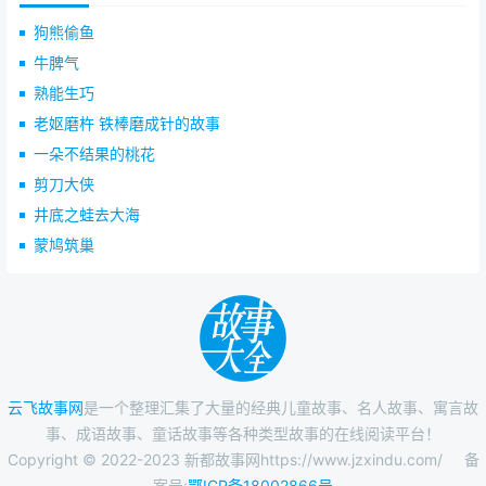
狗熊偷鱼
牛脾气
熟能生巧
老妪磨杵 铁棒磨成针的故事
一朵不结果的桃花
剪刀大侠
井底之蛙去大海
蒙鸠筑巢
云飞故事网
是一个整理汇集了大量的经典儿童故事、名人故事、寓言故
事、成语故事、童话故事等各种类型故事的在线阅读平台！
Copyright © 2022-2023 新都故事网https://www.jzxindu.com/
备
案号:
鄂ICP备18002866号