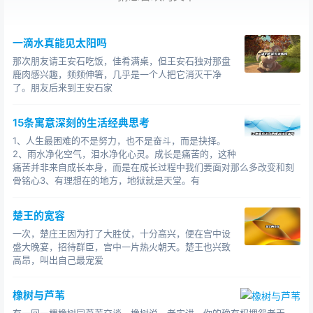
一滴水真能见太阳吗
那次朋友请王安石吃饭，佳肴满桌，但王安石独对那盘
鹿肉感兴趣，频频伸箸，几乎是一个人把它消灭干净
了。朋友后来到王安石家
15条寓意深刻的生活经典思考
1、人生最困难的不是努力，也不是奋斗，而是抉择。
2、雨水净化空气，泪水净化心灵。成长是痛苦的，这种
痛苦并非来自成长本身，而是在成长过程中我们要面对那么多改变和刻
骨铭心3、有理想在的地方，地狱就是天堂。有
楚王的宽容
一次，楚庄王因为打了大胜仗，十分高兴，便在宫中设
盛大晚宴，招待群臣，宫中一片热火朝天。楚王也兴致
高昂，叫出自己最宠爱
橡树与芦苇