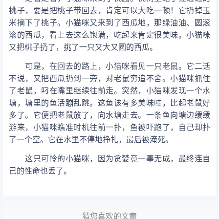
桃子，要是把桃子带回去，肯定可以大吃一顿！它扔掉玉
米摘下了桃子。小猫咪又来到了西瓜地，那绿油油、圆滚
滚的西瓜，看上去这么饱满，吃起来肯定很美味。小猫咪
又把桃子扔了，挑了一只又大又圆的西瓜。
可是，在回去的路上，小猫咪看见一只老鼠。它二话
不说，又把西瓜扔到一旁，对老鼠穷追不舍。小猫咪抓住
了老鼠，叼在嘴里继续往前走。突然，小猫咪发现一个水
塘，塘里的鱼活蹦乱跳。这鱼该有多美味哇，比起老鼠好
多了。它便把老鼠放了，向水塘走去。一条鱼向塘边缓缓
游来，小猫咪瞧准时机往前一扑，鱼被吓跑了，自己却扑
了一个空。它在水里不停地挣扎，最后被淹死。
这只可怜的小猫咪，因为贪婪竟一事无成，最终连自
己的性命也丢了。
猜您喜欢的文章